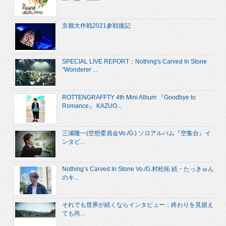
京都大作戦2021参戦後記
SPECIAL LIVE REPORT：Nothing's Carved In Stone
“Wonderer ...
ROTTENGRAFFTY 4th Mini Album 『Goodbye to
Romance』 KAZUO...
三浦隆一(空想委員会Vo./G.) ソロアルバム『空集合』イ
ンタビ...
Nothing’s Carved In Stone Vo./G.村松拓 続・たっきゅん
のキ...
それでも世界が続くならインタビュー：終わりを見据え
ても尚...