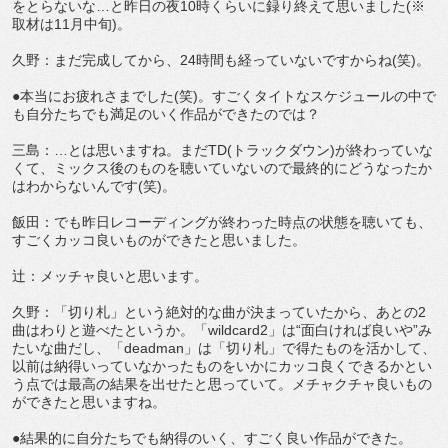
をとらないな…と昨日の夜10時くらいに録り終えて思いました(※
取材は11月中旬)。
久野：まだ完成してから、24時間も経っていないですからね(笑)。
●本当にお疲れさまでした(笑)。すごくタイトなスケジュールの中で
も自分たちでも満足のいく作品ができたのでは？
三島：…とは思いますね。まだTD(トラックダウン)が終わっていな
くて、ミックス後のものを聴いていないので最終的にどうなったか
はわからないんです(笑)。
飯田：でも昨日レコーディングが終わった時点の状態を聴いても、
すごくカッコ良いものができたと思いました。
辻：メッチャ良いと思います。
久野：「切り札」という絶対的な曲が決まっていたから、あとの2
曲はわりと遊べたというか。「wildcard2」は“面白ければ良いや”み
たいな曲だし、「deadman」は「切り札」で得たものを活かして、
以前は納得いっていなかったものをいかにカッコ良くできるかとい
う点では最高の結果を出せたと思っていて。メチャクチャ良いもの
ができたと思いますね。
●結果的に自分たちでも納得のいく、すごく良い作品ができた。