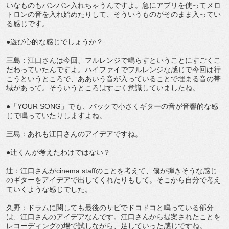
いなものもバンバン入れちゃうんですよ。急にアプリを使ってメロ
トロンの音を入れ始めたりして、そういうものがそのまま入ってい
る感じです。
●遊び心的な感じでしょうか？
三島：江口さんは今回、フルレンジで鳴らすということにすごくこ
だわっていたんですよ。ハイファイでフルレンジな感じで今回は行
こうというところで、ああいう音が入っていることで埋まる音の帯
域があって。そういうところはすごく意識していましたね。
●「YOUR SONG」でも、バックで小さくギターの音が音響的な感
じで鳴っていたりしますよね。
三島：あれも江口さんのアイデアですね。
●辻くんが考えたわけではない？
辻：江口さんがcinema staffのことを考えて、僕が弾きそうな感じ
のギターをアイデアで出してくれたりもして。そこから自分で考え
ていくような感じでした。
久野：ドラムに関しても最後のサビでドコドコと鳴っている部分
は、江口さんのアイデアなんです。江口さんから提案されたことを
レコーディングの場で試しながら、足していった感じですね。