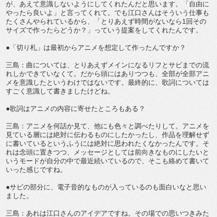
が、あえて意識しないようにしてくれたんだと思います。「自由に
やったら良いよ」と言ってくれて。でも江口さんはそういう仕事も
たくさんやられているから、「とりあえず時間がないなら1回その
サイズで作ったらどうか？」っていう提案をしてくれたんです。
●「切り札」は最初からアニメを想定して作ったんですか？
三島：曲については、とりあえずメインになるリフとサビまでの流
れしかできていなくて。だから頭にはありつつも、全部が全部アニ
メを意識したというわけではないです。最終的に、歌詞については
すごく意識して書きましたけどね。
●歌詞はアニメの内容に寄せたところもある？
三島：アニメを何話か見て、他にも色々と調べたりして。アニメを
見ている層には絶対に伝わるものにしたかったし、作品を理解せず
に書いているというふうには絶対に思われたくなかったんです。そ
れは念頭に置きつつ、メッセージとしては前向きなものにしたいと
いうモードが自分の中で最近続いているので、そこも絡めて書いて
いった感じですね。
●サビの部分に、電子音的なものが入っているのも面白いなと思い
ました。
三島：あれは江口さんのアイデアですね。その場での思いつきみた