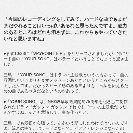
「今回のレコーディングをしてみて、ハードな曲でもまだ
まだやれることはいっぱいあるなと思ったんですよ。魅力
のあるところはどれも消さずに、これからもやっていきた
いなと思いますね」
●まず10/28に『WAYPOINT E.P.』をリリースされましたが、特にリ
ード曲の「YOUR SONG」はバラードということでちょっと驚きま
した。
三島：「YOUR SONG」はドラマの主題歌というのもあって、曲の
雰囲気というよりもまずメッセージありきというところからスター
トしたんです。だからスピード感のある曲よりも、言葉を伝えるた
めの曲であるべきだなというのがあって。
●「YOUR SONG」は、NHK岐阜放送局開局75周年を記念して制作
されたドラマ『ガッタン ガッタン それでもゴー』の主題歌だった
んですよね。そこも意識して、曲を作ったと。
三島：でも最初から狙って、ああいう形にしたわけではないんです
よ。流れの中で、バラードになって。ピアノアレンジになったの