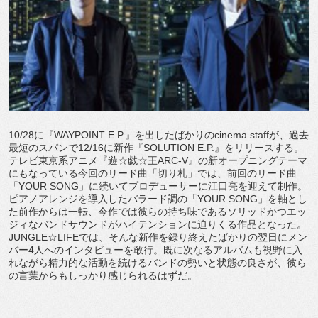
10/28に『WAYPOINT E.P.』を出したばかりのcinema staffが、過去
最短のスパンで12/16に新作『SOLUTION E.P.』をリリースする。
テレビ東京系アニメ『遊☆戯☆王ARC-V』の新オープニングテーマ
にもなっている今回のリード曲「切り札」では、前回のリード曲
「YOUR SONG」に続いてプロデューサーに江口亮を迎えて制作。
ピアノアレンジを導入したバラード調の「YOUR SONG」を軸とし
た前作からは一転、今作では彼らの持ち味であるソリッドかつエッ
ジィなバンドサウンドがハイテンションに迫りくる作品となった。
JUNGLE☆LIFEでは、そんな新作を録り終えたばかりの翌日にメン
バー4人へのインタビューを敢行。既に次なるアルバムも視野に入
れながら精力的な活動を続けるバンドの勢いと状態の良さが、彼ら
の言葉からもしっかり感じられるはずだ。