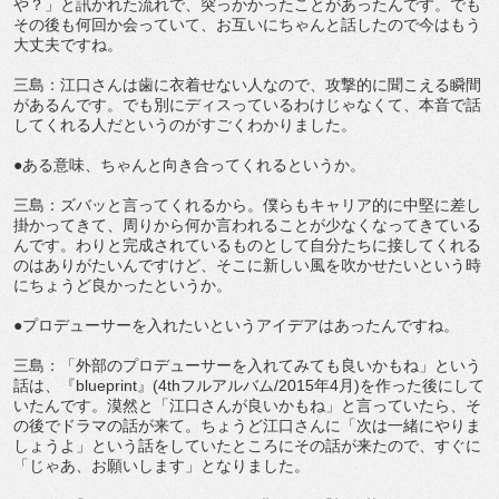
や？」と訊かれた流れで、突っかかったことがあったんです。でも
その後も何回か会っていて、お互いにちゃんと話したので今はもう
大丈夫ですね。
三島：江口さんは歯に衣着せない人なので、攻撃的に聞こえる瞬間
があるんです。でも別にディスっているわけじゃなくて、本音で話
してくれる人だというのがすごくわかりました。
●ある意味、ちゃんと向き合ってくれるというか。
三島：ズバッと言ってくれるから。僕らもキャリア的に中堅に差し
掛かってきて、周りから何か言われることが少なくなってきている
んです。わりと完成されているものとして自分たちに接してくれる
のはありがたいんですけど、そこに新しい風を吹かせたいという時
にちょうど良かったというか。
●プロデューサーを入れたいというアイデアはあったんですね。
三島：「外部のプロデューサーを入れてみても良いかもね」という
話は、『blueprint』(4thフルアルバム/2015年4月)を作った後にして
いたんです。漠然と「江口さんが良いかもね」と言っていたら、そ
の後でドラマの話が来て。ちょうど江口さんに「次は一緒にやりま
しょうよ」という話をしていたところにその話が来たので、すぐに
「じゃあ、お願いします」となりました。