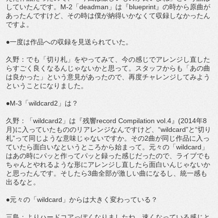
していたんです。M-2「deadman」は『blueprint』の時から原曲が
あったんですけど、その時は僕が納得いかなくて収録しなかったん
ですよ。
●一度は作品への収録を見送られていた。
久野：でも「切り札」をやってみて、今の感じでアレンジし直した
らすごく良くなるんじゃないかと思って。スタッフからも「あの曲
は良かった」という意見があったので、再度チャレンジしてみよう
ということになりました。
●M-3「wildcard2」は？
久野：「wildcard2」は『残響record Compilation vol.4』(2014年8
月)に入っていたもののリアレンジなんですけど、“wildcard”と“切り
札”って同じような意味じゃないですか。その2曲が同じ作品に入っ
ていたら面白いなというところから始まって。元々の「wildcard」
はあの時にパッと作ってパッと録った感じだったので、ライブでも
ちゃんとやれるような形にアレンジし直したら面白いんじゃないか
と思ったんです。そしたら3曲全部が激しい曲になるし、統一感も
出るなと。
●元々の「wildcard」からは大きく変わっている？
三島：よりハードコアっぽくなりましたね。速くなっている感じと