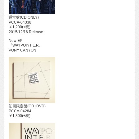
通常盤(CD ONLY)
PCCA-04338
￥1,200(+税)
2015/12/16 Release
New EP
『WAYPOINT E.P.』
PONY CANYON
初回限定盤(CD+DVD)
PCCA-04284
￥1,800(+税)