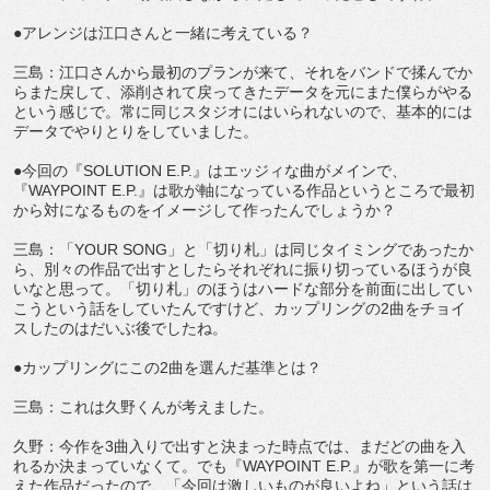
●アレンジは江口さんと一緒に考えている？
三島：江口さんから最初のプランが来て、それをバンドで揉んでか
らまた戻して、添削されて戻ってきたデータを元にまた僕らがやる
という感じで。常に同じスタジオにはいられないので、基本的には
データでやりとりをしていました。
●今回の『SOLUTION E.P.』はエッジィな曲がメインで、
『WAYPOINT E.P.』は歌が軸になっている作品というところで最初
から対になるものをイメージして作ったんでしょうか？
三島：「YOUR SONG」と「切り札」は同じタイミングであったか
ら、別々の作品で出すとしたらそれぞれに振り切っているほうが良
いなと思って。「切り札」のほうはハードな部分を前面に出してい
こうという話をしていたんですけど、カップリングの2曲をチョイ
スしたのはだいぶ後でしたね。
●カップリングにこの2曲を選んだ基準とは？
三島：これは久野くんが考えました。
久野：今作を3曲入りで出すと決まった時点では、まだどの曲を入
れるか決まっていなくて。でも『WAYPOINT E.P.』が歌を第一に考
えた作品だったので、「今回は激しいものが良いよね」という話は