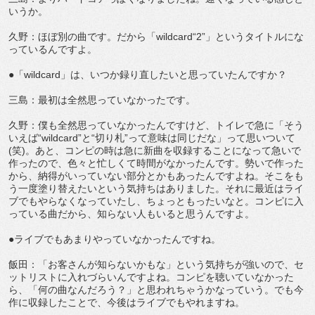
いうか。
久野：ほぼ別の曲です。だから「wildcard“2”」というタイトルにな
っているんですよ。
●「wildcard」は、いつか録り直したいと思っていたんですか？
三島：最初は全然思っていなかったです。
久野：僕も全然思っていなかったんですけど、トイレで急に「そう
いえば“wildcard”と“切り札”って意味は同じだな」って思いついて
(笑)。あと、コンピの時は急に新曲を収録することになって急いで
作ったので、色々と忙しくて時間がなかったんです。勢いで作った
から、納得がいっていない部分とかもあったんですよね。そこをも
う一度塗り替えたいという気持ちはありました。それに最近はライ
ブでもやらなくなっていたし、ちょっともったいなと。コンピに入
っている曲だから、知らない人もいると思うんですよ。
●ライブでもあまりやっていなかったんですね。
飯田：「お客さんが知らないかもな」という気持ちが強いので、セ
ットリストに入れづらいんですよね。コンピを聴いていなかった
ら、「何の曲なんだろう？」と思われちゃうかなっていう。でも今
作に収録したことで、今後はライブでもやれますね。