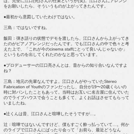
は、完全に江口(亮)さんの仕業というか(笑)。江口さんにアレンジ
をお願いしたら、そういうものが上がってきたんです。
●最初から意図していたわけではない。
三島：ではないですね。
飯田：弾き語りの状態でデモを渡したら、江口さんから上がってき
たのがピアノアレンジだったんです。でも江口さんの中で色々と考
えた上で、「これが今のcinema staffにとって良いんじゃないか」
というものを出してくれたのかなと思っています。
●プロデューサーの江口亮さんとは、昔からの知り合いなんですよ
ね？
三島：地元の先輩なんですよ。江口さんがやっていたStereo
Fabrication of Youthのファンだったし、自分が19〜20歳くらいの
時に対バンしたこともあって。当時はお互いに名古屋に住んでいた
のでライブハウスで会うことも多くて、よくお話はさせてもらって
いましたね。
●辻くんは昔、江口さんと喧嘩したそうですが…。
辻：喧嘩ではないんですけど、僕もすごく酔っ払っていて…。何か
のライブで江口さんにばったり会って「お前ら、最近どうなん