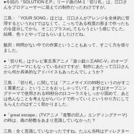
●今回の『SOLUTION E.P.』リード曲のM-1「切り札」は、江口さ
んをプロデューサーに迎えての制作だったわけですが。
三島：「YOUR SONG」ほどは、江口さんがアレンジを全体的に管
理するというわけではなくて。こっちである程度の形まで作ったも
のを提示してから、そこにプラスαしてもらうという感じでした。
結構、色々とやってはもらいましたけどね。
飯田：時間がない中での作業ということもあって、すごく力を借り
ました。
●「切り札」はテレビ東京系アニメ『遊☆戯☆王ARC-V』のオープ
ニングテーマにもなっているわけですが、制作にあたって江口さん
から何か具体的なアドバイスもあったんでしょうか？
三島：「切り札」に関しては「アニメサイズの89秒というのがすご
く重要だよ」ということをおっしゃっていて。まずは(オープニン
グテーマで使用される89秒分の)1コーラスをしっかり固めて、あと
は色んなことを考えながらバンドで作っていくというやり方にして
もらえたのはすごく助かりました。
●「great escape」(TVアニメ『進撃の巨人』エンディングテーマ)
の時は、曲の秒数をあまり意識していなかった？
三島：全く意識していなかったですね。たぶん当時はディレクター