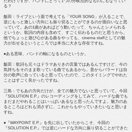
たわけですが、バンドにとって1つの分岐点的なものにもなってい
る？
飯田：ライブという面で考えても「YOUR SONG」が入ることで、
逆にもっと激しい方向にも振り切ることができるのが面白いなと思
っていて。あの1曲があればどう動いたって、ちゃんとシメられる
というか。歌詞の内容も含めて、すごく伝わるものだと思うから。
他でちょっと遊び心がある曲をやっても、cinema staffとしての魅
力が出せるというところでは本当に大きな存在ですね。
●ある意味、バンドの軸になるものというか。
飯田：歌詞も元々はドラマありきの言葉ではあるんですけど、今の
気持ちをそのまま歌っている曲でもあるから。昔からバラードは自
分の歌声に合っていると思っていたので、このタイミングでやれた
ことはすごく良かったですね。
三島：でもあの方向だけが、全ての魅力でないと思っていて。今回
『SOLUTION E.P.』のレコーディングをしてみて、ハードな曲でも
まだまだやれることはいっぱいあるなと思ったんですよ。魅力のあ
るところはどれも消さずに、これからもやっていきたいなと思いま
すね。
●『WAYPOINT E.P.』を先に出していたからこそ、今回の
『SOLUTION E.P.』では逆にハードな方向に振り切ることができた