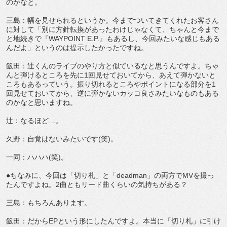
のかなと。
三島：幅を見せられるというか。今までついてきてくれたお客さん
に対して「別に方針転換があったわけじゃなくて、ちゃんと今まで
と地続きで『WAYPOINT E.P.』もあるし、今回みたいな感じもある
んだよ」というのは提示したかったですね。
飯田：辻くんのライブのやり方と似ているなと思うんですよ。ちゃ
んと弾けるところを先に1回見せておいてから、あえて弾かないと
ころもあるっていう。振り切れるところやポイントになる部分を1
回見せておいてから、逆に弾かないカッコ良さみたいなものもある
のかなと思いますね。
辻：なるほど…。
久野：自覚はないみたいです(笑)。
一同：ハハハ(笑)。
●ちなみに、今回は「切り札」と「deadman」の両方でMVを撮っ
たんですよね。2曲ともリード曲くらいの気持ちがある？
三島：もちろんあります。
飯田：だからEPという形にしたんですよ。本当に「切り札」に引け