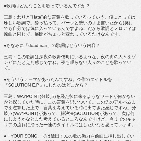
●歌詞はどんなことを歌っているんですか？
三島：わりと“Hate”的な言葉を歌っているっていう、僕にとっては
珍しい歌詞で。酔っ払って、バーッと勢いのまま書いたから(笑)。
でも自分では気に入っているんですよね。だから歌詞とメロディは
原曲と同じで、展開がちょっと変わっているだけなんです。
●ちなみに「deadman」の歌詞はどういう内容？
三島：この歌詞は深夜の歌舞伎町にいるような、夜の街の人々をゾ
ンビにたとえた感じですね。夜も眠らない人々のことを歌ってい
て。
●そういうテーマがあったんですね。今作のタイトルを
『SOLUTION E.P.』にしたのはどこから？
三島：WAYPOINT(分岐点)を経た後に来るようなワードが何かない
かと探していた時に、この言葉を思いついて。この先のアルバムま
でを逆算した上で、言葉を考えている時に出てきた感じですね。分
岐点(WAYPOINT)があって、解決法(SOLUTION)があって、次は何
にしようかなとまだ考えているところなんですけど、今までのキャ
リアの流れに沿った一連のタイトルにはしたいなと思っています。
●「YOUR SONG」では飯田くんの歌の魅力を前面に押し出してい