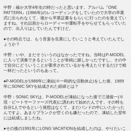
中野：確か大学4年生の時だったと思います。アルバム『ONE
PATTERN』(1986年)のレコーディングをしていたので大学の卒業
式に出られなくて、後から卒業証書をもらいに行ったのを覚えてい
ますね。それ以前からローディーや運転手をやらせてもらっていた
ので、出入りはしていたんですけど。
●その時点では、もう音楽を生業にしていこうと考えていたんでし
ょうか？
中野：いや、まだそういうのはなかったですね。当時はP-MODEL
に入って演奏できるということが単純に嬉しかったですし、その中
で自分にどういうことが要求されているかを考えたりするだけで精
一杯だったというのもあって。
●P-MODELが1988年に凍結(※一時的な活動休止)をした後、1989
年にSONIC SKYを結成された経緯とは？
中野：SONIC SKYは、P-MODELが凍結になった後で三浦俊一(※
現・ビートサーファーズ代表)に誘われて始めたんです。その時も
自分1人でやるという発想はなくて、まだバンドの中にいたかった
んですよ。あまりブランクが空くのも嫌だったので、凍結した翌年
には結成しましたね。
●その後の1991年にLONG VACATIONを結成したのは、やりたいこ