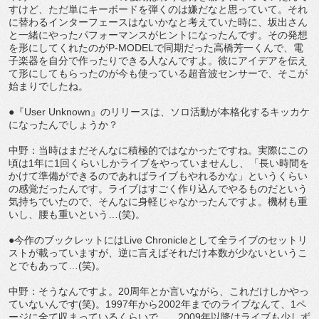
すけど、ただ単にキーボードを弾くのは嫌だなと思っていて。それ
に替わるインターフェースはないかなと考えていた時に、坂出さん
と一緒にやったパフォーマンスがヒントになったんです。その発想
を形にしてくれたのがP-MODELで同期だった高橋芳一くんで、電
子楽器を自分で作ったりできる人なんですよ。彼にアイデアを伝え
て形にしてもらったのが今も使っている超音波センサーで、そこが
始まりでしたね。
●『User Unknown』のリリースは、ソロ活動が本格化するキッカケ
になったんでしょうか？
中野：当時はまだそんなに積極的ではなかったですね。実際にこの
頃は1年に1回くらいしかライブをやっていませんし、「長い時間を
かけて準備ができるのであればライブもやれるかな」というくらい
の感覚だったんです。ライブはすごく作り込んでやるものだという
気持ちでいたので、そんなに身軽じゃなかったんですよ。機材も重
いし、腰も重いという…(笑)。
●今作のブックレットにはLive Chronicleとして全ライブのセットリ
ストが載っていますが、逆に言えばそれだけ本数が少ないというこ
とでもあって…(笑)。
中野：そうなんですよ。20周年とか言いながら、これだけしかやっ
ていないんです(笑)。1997年から2002年までのライブなんて、1ペ
ージに全て収まっているくらいで…。2009年以降はライブも少しず