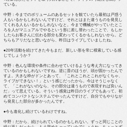
ている。
中野：今までのボリュームのあるセットを観ていたら最初は戸惑う
人もいるかもしれないんですけど、それとはまた違うものを発見し
てくれる人もいるかもしれないなと。今まで機械がやっていたとこ
ろを人がマニュアルでやるという形に差し替わったことで、もしか
したらお客さんに伝わる部分も変わってくるかもしれないから。ど
ちらもアリだなと思いながら、昨日はライブしていましたね。
●20年活動を続けてきた今もまだ、新しい形を常に模索している感
じでしょうか？
中野：色んな環境や条件に合わせていけるような考え方になってき
ているのかもしれないですね。逆に昔のほうが、頭が固かったんで
すよ。大きな枠がドンとあって、「これとこれとこれがなくちゃ、
ライブができない！」という感じだったから。今はそうじゃなく
て、「これがないのなら、その部分は違うもので表現すれば良いん
だ」って思えている。そういう感覚は昨日のライブでもあって。初
めてコンパクトなシステムでやったんですけど、自分でもやりなが
ら発見した部分が多かったんです。
●今も進化し続けているわけですね。
中野：だから、続けられているのかもしれない。ずっと同じことの
繰り返しだったら、もう辞めちゃっていたでしょうね。ちょっとず