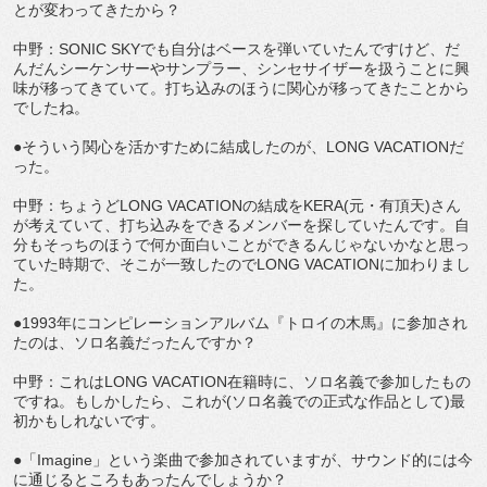
とが変わってきたから？
中野：SONIC SKYでも自分はベースを弾いていたんですけど、だ
んだんシーケンサーやサンプラー、シンセサイザーを扱うことに興
味が移ってきていて。打ち込みのほうに関心が移ってきたことから
でしたね。
●そういう関心を活かすために結成したのが、LONG VACATIONだ
った。
中野：ちょうどLONG VACATIONの結成をKERA(元・有頂天)さん
が考えていて、打ち込みをできるメンバーを探していたんです。自
分もそっちのほうで何か面白いことができるんじゃないかなと思っ
ていた時期で、そこが一致したのでLONG VACATIONに加わりまし
た。
●1993年にコンピレーションアルバム『トロイの木馬』に参加され
たのは、ソロ名義だったんですか？
中野：これはLONG VACATION在籍時に、ソロ名義で参加したもの
ですね。もしかしたら、これが(ソロ名義での正式な作品として)最
初かもしれないです。
●「Imagine」という楽曲で参加されていますが、サウンド的には今
に通じるところもあったんでしょうか？