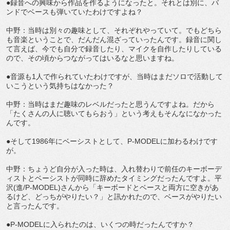
●録音への興味から作品を作るようになったと。それとは別に、バ
ンドでベースも弾いていたわけですよね？
中野：当時は別々の趣味として、それぞれやっていて。でもどちら
も音楽ということで、だんだん混ざっていったんです。録音に関し
て言えば、今でも自分で録音したり、マイクを自作したりしている
ので、その頃からつながってはいるなと思いますね。
●音源も1人で作られていたわけですが、当時はまだソロで活動して
いこうという気持ちはなかった？
中野：当時はまだ趣味のレベルだったと思うんですよね。だから
「たくさんの人に聴いてもらおう」という考えもそんなになかった
んです。
●そして1986年にベーシストとして、P-MODELに加わるわけです
が。
中野：ちょうど自分が入った時は、入れ替わりで前任のキーボーデ
ィストとベーシストが同時に辞めたタイミングだったんですよ。平
沢(進/P-MODEL)さんから「キーボードとベースと両方に空きがあ
るけど、どっちがやりたい？」と訊かれたので、ベースがやりたい
と言ったんです。
●P-MODELに入られたのは、いくつの時だったんですか？