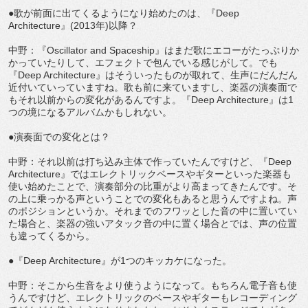
●歌が前面に出てくるようになり始めたのは、『Deep
Architecture』(2013年)以降？
中野：『Oscillator and Spaceship』はまだ歌にエコーがたっぷりか
かっていたりして、エフェクトで包んでいる感じがして。でも
『Deep Architecture』はそういったものが取れて、生声にだんだん
近付いていっていますね。歌も前に来ていますし、楽器の演奏面で
もそれ以前からの変化があるんですよ。『Deep Architecture』は1
つの境になるアルバムかもしれない。
●演奏面での変化とは？
中野：それ以前は打ち込み主体で作っていたんですけど、『Deep
Architecture』ではエレクトリックベースやギターといった楽器も
使い始めたことで、演奏部分の比重がより高まってきたんです。そ
の上に乗っかる声ということでの変化もあると思うんですよね。声
のポジションというか。それまでのフワッとした音の中に置いてい
た場合と、楽器の強いアタック音の中に置く場合とでは、声の位置
も違ってくるから。
●『Deep Architecture』が1つのキッカケになった。
中野：そこから生音をより使うようになって。もちろん電子音も使
うんですけど、エレクトリックのベースやギターもレコーディング