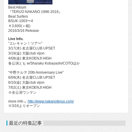
Best Album
『TERUO NAKANO 1996-2016』
Beat Surfers
BSUK-1003〜4
￥3,600(＋税)
2016/3/16 Release
Live Info.
“エレキャン！ツアー”
3/17(木) 名古屋CLUB UPSET
3/18(金) 大阪club vijon
4/08(金) 東京KOENJI HIGH
各公演とも w/Sharaku Kobayashi/COTOほか
“中野テルヲ 20th Anniversary Live”
6/09(木) 名古屋CLUB UPSET
6/10(金) 大阪club vijon
7/02(土) 東京KOENJI HIGH
※全公演ワンマン
more info→
http://www.nakanoteruo.com/
※3/16よりオープン
最近の特集記事