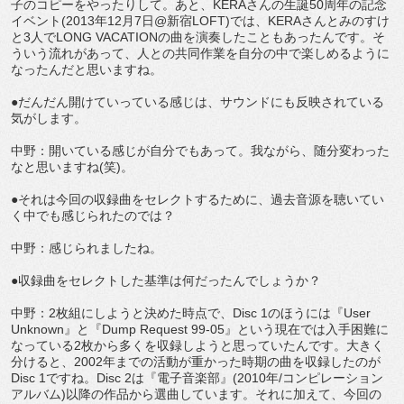
子のコピーをやったりして。あと、KERAさんの生誕50周年の記念
イベント(2013年12月7日@新宿LOFT)では、KERAさんとみのすけ
と3人でLONG VACATIONの曲を演奏したこともあったんです。そ
ういう流れがあって、人との共同作業を自分の中で楽しめるように
なったんだと思いますね。
●だんだん開けていっている感じは、サウンドにも反映されている
気がします。
中野：開いている感じが自分でもあって。我ながら、随分変わった
なと思いますね(笑)。
●それは今回の収録曲をセレクトするために、過去音源を聴いてい
く中でも感じられたのでは？
中野：感じられましたね。
●収録曲をセレクトした基準は何だったんでしょうか？
中野：2枚組にしようと決めた時点で、Disc 1のほうには『User
Unknown』と『Dump Request 99-05』という現在では入手困難に
なっている2枚から多くを収録しようと思っていたんです。大きく
分けると、2002年までの活動が重かった時期の曲を収録したのが
Disc 1ですね。Disc 2は『電子音楽部』(2010年/コンピレーション
アルバム)以降の作品から選曲しています。それに加えて、今回の