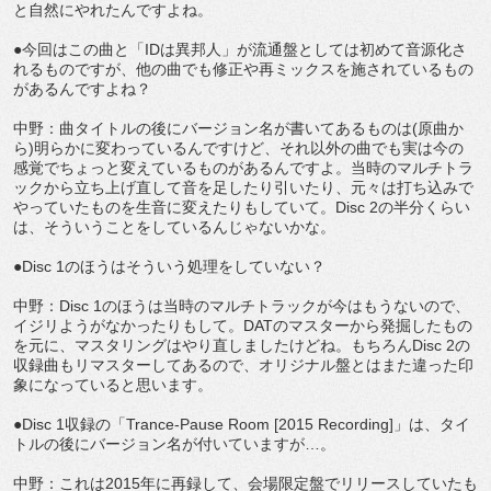
と自然にやれたんですよね。
●今回はこの曲と「IDは異邦人」が流通盤としては初めて音源化さ
れるものですが、他の曲でも修正や再ミックスを施されているもの
があるんですよね？
中野：曲タイトルの後にバージョン名が書いてあるものは(原曲か
ら)明らかに変わっているんですけど、それ以外の曲でも実は今の
感覚でちょっと変えているものがあるんですよ。当時のマルチトラ
ックから立ち上げ直して音を足したり引いたり、元々は打ち込みで
やっていたものを生音に変えたりもしていて。Disc 2の半分くらい
は、そういうことをしているんじゃないかな。
●Disc 1のほうはそういう処理をしていない？
中野：Disc 1のほうは当時のマルチトラックが今はもうないので、
イジリようがなかったりもして。DATのマスターから発掘したもの
を元に、マスタリングはやり直しましたけどね。もちろんDisc 2の
収録曲もリマスターしてあるので、オリジナル盤とはまた違った印
象になっていると思います。
●Disc 1収録の「Trance-Pause Room [2015 Recording]」は、タイ
トルの後にバージョン名が付いていますが…。
中野：これは2015年に再録して、会場限定盤でリリースしていたも