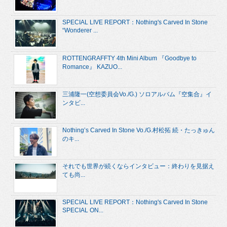
SPECIAL LIVE REPORT：Nothing's Carved In Stone
“Wonderer ...
ROTTENGRAFFTY 4th Mini Album 『Goodbye to
Romance』 KAZUO...
三浦隆一(空想委員会Vo./G.) ソロアルバム『空集合』イ
ンタビ...
Nothing’s Carved In Stone Vo./G.村松拓 続・たっきゅん
のキ...
それでも世界が続くならインタビュー：終わりを見据え
ても尚...
SPECIAL LIVE REPORT：Nothing's Carved In Stone
SPECIAL ON...