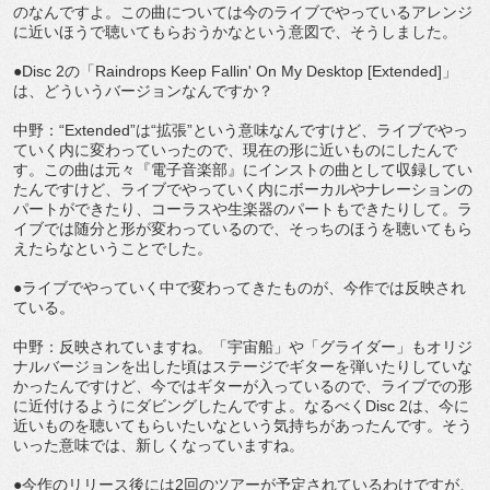
のなんですよ。この曲については今のライブでやっているアレンジ
に近いほうで聴いてもらおうかなという意図で、そうしました。
●Disc 2の「Raindrops Keep Fallin' On My Desktop [Extended]」
は、どういうバージョンなんですか？
中野：“Extended”は“拡張”という意味なんですけど、ライブでやっ
ていく内に変わっていったので、現在の形に近いものにしたんで
す。この曲は元々『電子音楽部』にインストの曲として収録してい
たんですけど、ライブでやっていく内にボーカルやナレーションの
パートができたり、コーラスや生楽器のパートもできたりして。ラ
イブでは随分と形が変わっているので、そっちのほうを聴いてもら
えたらなということでした。
●ライブでやっていく中で変わってきたものが、今作では反映され
ている。
中野：反映されていますね。「宇宙船」や「グライダー」もオリジ
ナルバージョンを出した頃はステージでギターを弾いたりしていな
かったんですけど、今ではギターが入っているので、ライブでの形
に近付けるようにダビングしたんですよ。なるべくDisc 2は、今に
近いものを聴いてもらいたいなという気持ちがあったんです。そう
いった意味では、新しくなっていますね。
●今作のリリース後には2回のツアーが予定されているわけですが、