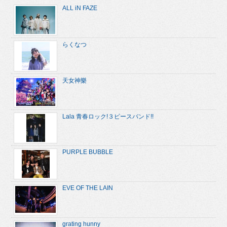
ALL iN FAZE
らくなつ
天女神樂
Lala 青春ロック!３ピースバンド!!
PURPLE BUBBLE
EVE OF THE LAIN
grating hunny