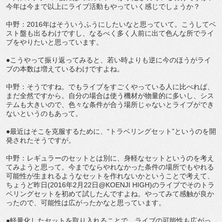
今年は今まで以上にライブ活動もやっていく感じでしょうか？
中野：2016年はそういうふうにしたいなと思っていて。こうしてベ
スト盤も出るわけですし、なるべく多く人前に出て色んな所でライ
ブをやりたいと思っています。
●こうやって振り返ってみると、若い時よりも逆に今のほうがライ
ブの本数は増えているわけですよね。
中野：そうですね。でもライブをすごくやっている人に比べれば、
まだ全然ですから。自分の場合は使う機材が物量的に多いし、シス
テムも大きいので、色々な条件が合う場所じゃないとライブができ
ないというのもあって。
●最近はそこを克服するために、“トラベリングセット”というのを開
発されたそうですが。
中野：レギュラーのセットとは別に、身軽なセットというのを考え
てみようと思って。今までならやれなかった条件の場所でもやれる
可能性が生まれるようなセットを作れないかということで考えて、
ちょうど昨日(2016年2月22日@KOENJI HIGH)のライブでそのトラ
ベリングセットを初めて試したんですよね。やってみて感触が良か
ったので、可能性は広がったかなと思っています。
●軽量化したセットを取り入れることで、ライブの可能性も広がっ