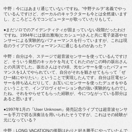
中野：今にはあまり通じていないですね。“中野テルヲ”名義でやっ
ているんですけど、ボーカルのキャラクターも今とは全然違います
し、ところどころでコンピューターが歌っていたりもして。
●まだソロでのアイデンティティが固まっていない段階だったわけ
ですね。1994年には坂出雅海(ヒカシュー)さんと共に電子楽器やセ
ンサーによる実験的なパフォーマンスを行っていますが、これは現
在のライブでのパフォーマンスに通じるものがあった？
中野：自分は今、ステージで超音波センサーを使っているんですけ
ど、そういう発想のキッカケを与えてくれたのがこの時の坂出さん
との共演でした。坂出さんはその頃、光センサーを使ったパフォー
マンスを1人でやられていて、自分がそれを観させてもらって「ぜ
ひ一緒にやりたい」ということで実現したんです。自分は圧電セン
サーを持ち込んだりして、お互いにセンサーを使ったデュオをやる
ということで、インプロヴィゼーション色の強い実験的なものでし
たね。それをやらせてもらった経験が、今につながっている部分は
あると思います。
●1997年1月の『User Unknown』発売記念ライブでは超音波センサ
ーを手刀で切る演奏法を用いられたそうですが、これはその経験が
元になっている？
中野：LONG VACATIONの後期はわりと好き勝手にやっていたんで