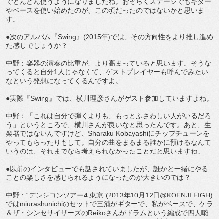
でどんどん使うようになりましたね。おそらくステージでもギター
やベースを使い始めたのが、この頃だったのではないかと思いま
す。
●次のアルバム『Swing』(2015年)では、その方向性をより推し進め
た感じでしょうか？
中野：楽器の演奏の比重が、より高まっていると思います。そうな
ってくると自分1人じゃなくて、ゲストプレイヤーも呼んでみたい
なという発想になってくるんですよ。
●実際『Swing』では、横川理彦さんがゲスト参加していますよね。
中野：「これは自分で弾くよりも、もっとふさわしい人がいるだろ
う」というところで、横川さんが良いなと思ったんです。あと、生
楽器ではないんですけど、Sharaku Kobayashiにチップチューンを
やってもらったりもして。自分の曲をまるまる誰かに預けるなんて
いうのは、それまでなら考えられなかったことだと思いますね。
●以前のインタビューでも話されていましたが、誰かと一緒にやる
ことの楽しさを感じられるようになったのが大きいのでは？
中野：“デンシコンツアー4 東京”(2013年10月12日@KOENJI HIGH)
ではmiurashunichiのセットで三浦がギターで、私がベースで、ケラ
＆ザ・シンセサイザーズのReikoさんがドラムという編成で四人囃