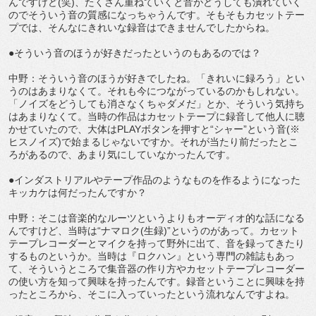
んですけど(笑)、たくさん重ねていくと音がどうしても潰れていく
のでそういう音の質感になっちゃうんです。そもそもカセットテー
プでは、そんなにきれいな録音はできませんでしたからね。
●そういう音のほうが好きだったというのもあるのでは？
中野：そういう音のほうが好きでしたね。「きれいに録ろう」とい
うのはあまりなくて。それも今につながっているのかもしれない。
「ノイズをどうしても消さなくちゃダメだ」とか、そういう気持ち
はあまりなくて。当時の作品はカセットテープに録音して他人に聴
かせていたので、大体はPLAYボタンを押すと“シャー”という音(※
ヒスノイズ)で始まるじゃないですか。それが当たり前だったとこ
ろがあるので、あまり気にしていなかったんです。
●インダストリアルやテープ作品のようなものを作るようになった
キッカケは何だったんですか？
中野：そこは音楽的なルーツというよりもオーディオ的な話になる
んですけど、当時は“ナマロク(生録)”というのがあって。カセット
テープレコーダーとマイクを持って野外に出て、音を録ってきたり
するものというか。当時は『ロクハン』という専門の雑誌もあっ
て、そういうところで集音器の作り方やカセットテープレコーダー
の使い方を知って興味を持ったんです。録音ということに興味を持
ったところから、そこに入っていったという流れなんですよね。