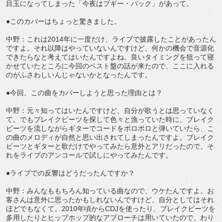
目玉になってしまった「今夜はブギー・バック」があって。
●このカバーはちょっと驚きました。
中野：これは2014年に一度だけ、ライブで披露したことがあったん
ですよ。それ以降はやっていないんですけど、何かの機会で音源化
できたらなと考えてはいたんですよね。良いタイミングを狙って寝
かせていたところに今回のベスト盤の話が来たので、ここに入れる
のがふさわしいんじゃないかとなったんです。
●今回、この曲をカバーしようと思った理由とは？
中野：元々知ってはいたんですけど、自分が歌うとは思っていなく
て。でもブレイクビーツを探して色々と漁っていた時に、ブレイク
ビーツを流しながらギターでコードをポロポロと弾いていたら、こ
の曲のメロディが自然と思い出されてしまったんですよ。ブレイク
ビーツとギターと歌だけでやってみたら意外とアリだったので、そ
れをライブのアンコールで試しにやってみたんです。
●ライブでの反響はどうだったんですか？
中野：みんなももちろん知っている曲なので、ウケたんですよ。お
客さんは意外に思ったかもしれないんですけど、自分としてはそれ
ほどでもなくて。2010年頃からCDJを使ったり、ブレイクビーツを
多用したりとヒップホップ的なアプローチは用いていたので、わり