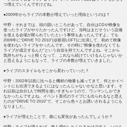
つ増えていくんですけどね。
●2009年からライブの本数が増えていった理由というのは？
中野：それまでは、頭の固いところがあって。自分はCGや映像を
使ったライブがやりたかったんですけど、当時はまだそういう設備
を使える会場が限られていたという事情もあったんですよ。でも
2009年に“DRIVE TO 2010”(@新宿LOFT)に出演して、初めて映像
を使わないライブをやったんです。その時に“映像を使わなくても
ライブが成立するんだ”という自信を持てたんですよね。そこから
気持ちがちょっと軽くなって、これなら続けていけるんじゃないか
と思えるようにもなって、ライブの本数が増えていきました。
●ライブのスタイルもそこから変わっていった？
中野：2002年以前に比べると機材の物量も減ってきて、何とかイベ
ントにも出演できるようにはなったんじゃないかなと思います。そ
れ以前は自分1人で時間を使いすぎちゃうので、ワンマンしかでき
なかったんですよね。イベント形式のライブにも出られるなと思え
たのが“DRIVE TO 2010”で、そこから色々とお誘いされるようにも
なりました。
●ライブが増えたことで、曲にも変化があったんでしょうか？
中野：ライブが増えれば、曲も増やしたくなるわけですよ。いつも