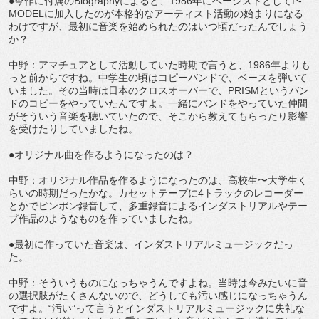
●今作に付属のBiographyによると、1986年にベーシストとしてP-
MODELに加入したのが本格的なアーティスト活動の始まりになる
わけですが、最初に音楽を始められたのはいつ頃だったんでしょう
か？
中野：アマチュアとして活動していた時期で言うと、1986年よりも
っと前からですね。中学生の頃はコピーバンドで、ベースを弾いて
いました。その当時は日本のクロスオーバーで、PRISMというバン
ドのコピーをやっていたんですよ。一緒にバンドをやっていた仲間
がそういう音楽を聴いていたので、そこから教えてもらったり影響
を受けたりしていましたね。
●オリジナル曲を作るようになったのは？
中野：オリジナル作品を作るようになったのは、高校生〜大学生く
らいの時期だったかな。カセットテープに4トラックのレコーダー
とかでピンポン録音して、多重録音によるインダストリアルやテー
プ作品のようなものを作っていましたね。
●最初に作っていた音楽は、インダストリアルミュージックだっ
た。
中野：そういうものになっちゃうんですよね。当時は今みたいに音
の選択肢がたくさんないので、どうしても汚い感じになっちゃうん
ですよ。“汚い”って言うとインダストリアルミュージックに失礼な