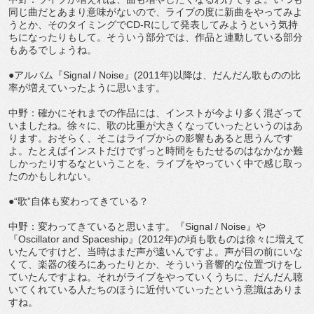
同じ曲だとあまり意味がないので、ライブの度に新曲をやってみよ
うとか、そのタイミングでCD-Rにして発表してみようという気持
ちになったりもして。そういう部分では、作品と連動している部分
もあるでしょうね。
●アルバム『Signal / Noise』(2011年)以降は、だんだん歌ものの比
率が増えていったように思います。
中野：確かにそれまでの作品には、インストが今より多く混ざって
いましたね。徐々に、歌の比重が大きくなっていったというのはあ
ります。おそらく、そこはライブからの影響もあると思うんです
よ。たとえばインストだけでずっと時間をもたせるのはなかなか難
しかったりするなということを、ライブをやっていく中で感じ取っ
たのかもしれない。
●“歌”自体も変わってきている？
中野：変わってきていると思います。『Signal / Noise』や
『Oscillator and Spaceship』(2012年)の頃も歌ものは徐々に増えて
いたんですけど、当時はまだ声が遠いんですよ。声が目の前にいな
くて、楽器の後ろにあったりとか、そういう音響的な位置づけをし
ていたんですよね。それがライブをやっていくうちに、だんだん聴
いてくれている人たちのほうに近付いていったという意識はありま
すね。