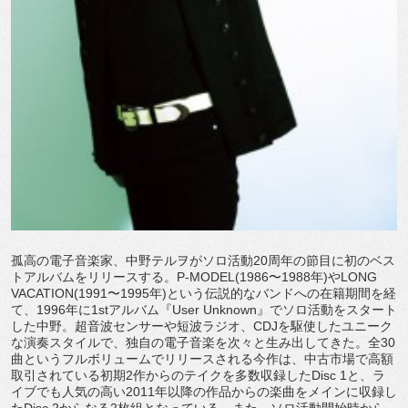
孤高の電子音楽家、中野テルヲがソロ活動20周年の節目に初のベス
トアルバムをリリースする。P-MODEL(1986〜1988年)やLONG
VACATION(1991〜1995年)という伝説的なバンドへの在籍期間を経
て、1996年に1stアルバム『User Unknown』でソロ活動をスタート
した中野。超音波センサーや短波ラジオ、CDJを駆使したユニーク
な演奏スタイルで、独自の電子音楽を次々と生み出してきた。全30
曲というフルボリュームでリリースされる今作は、中古市場で高額
取引されている初期2作からのテイクを多数収録したDisc 1と、ラ
イブでも人気の高い2011年以降の作品からの楽曲をメインに収録し