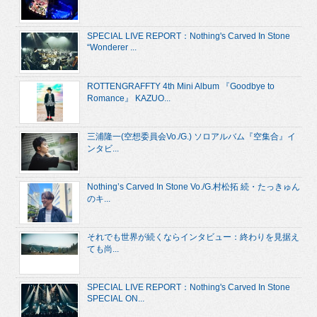
SPECIAL LIVE REPORT：Nothing's Carved In Stone
“Wonderer ...
ROTTENGRAFFTY 4th Mini Album 『Goodbye to
Romance』 KAZUO...
三浦隆一(空想委員会Vo./G.) ソロアルバム『空集合』イ
ンタビ...
Nothing’s Carved In Stone Vo./G.村松拓 続・たっきゅん
のキ...
それでも世界が続くならインタビュー：終わりを見据え
ても尚...
SPECIAL LIVE REPORT：Nothing's Carved In Stone
SPECIAL ON...