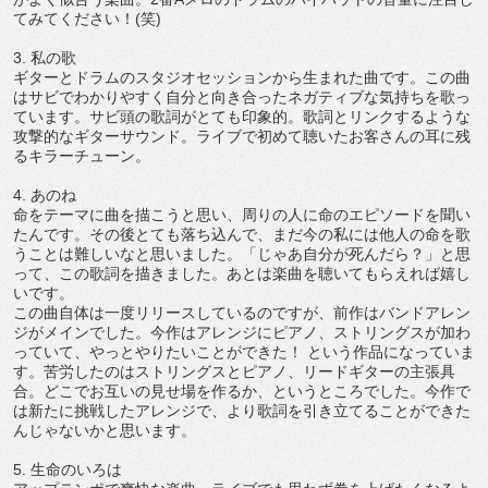
てみてください！(笑)
3. 私の歌
ギターとドラムのスタジオセッションから生まれた曲です。この曲
はサビでわかりやすく自分と向き合ったネガティブな気持ちを歌っ
ています。サビ頭の歌詞がとても印象的。歌詞とリンクするような
攻撃的なギターサウンド。ライブで初めて聴いたお客さんの耳に残
るキラーチューン。
4. あのね
命をテーマに曲を描こうと思い、周りの人に命のエピソードを聞い
たんです。その後とても落ち込んで、まだ今の私には他人の命を歌
うことは難しいなと思いました。「じゃあ自分が死んだら？」と思
って、この歌詞を描きました。あとは楽曲を聴いてもらえれば嬉し
いです。
この曲自体は一度リリースしているのですが、前作はバンドアレン
ジがメインでした。今作はアレンジにピアノ、ストリングスが加わ
っていて、やっとやりたいことができた！ という作品になっていま
す。苦労したのはストリングスとピアノ、リードギターの主張具
合。どこでお互いの見せ場を作るか、というところでした。今作で
は新たに挑戦したアレンジで、より歌詞を引き立てることができた
んじゃないかと思います。
5. 生命のいろは