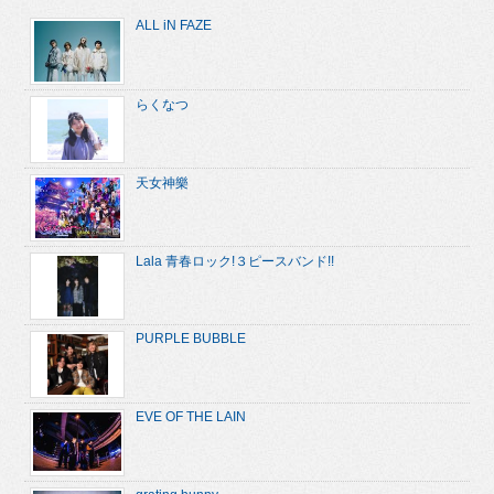
ALL iN FAZE
らくなつ
天女神樂
Lala 青春ロック!３ピースバンド!!
PURPLE BUBBLE
EVE OF THE LAIN