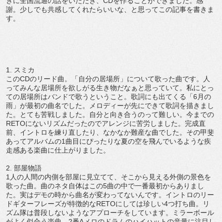
きに全国流通の話をいただき、CDを作ることができました。感
謝。少しでも共感してくれたらいいな、と思ってこの記事を書きま
す。
1. スミカ
このCDのリード曲。「自分の居場所」について歌った曲です。人
ってみんな居場所を欲しがる生き物だなぁと思っていて。私にとっ
ての居場所はバンドで歌うということ。歌詞にも出てくる「6月の
雨」が最初の曲名でした。メロディーが先にできて歌詞を描きまし
た。とても苦戦しました。自分と向き合うのって難しい。今までの
RETOにないリズムだったのでアレンジに苦労しました。完成直
前、イントロを練り直したり、なかなか難産な曲でした。その甲斐
あってアルバムの1曲目にぴったりな夏の空を飛んでいるような疾
走感ある楽曲に仕上がりました。
2. 部屋物語
1人の人間の内側を部屋に見立てて、そこから見える外側の景色を
歌った曲。曲のネタ自体はこの5曲の中で一番最初からありまし
た。実はデモの時から曲名が変わってないんです。イントロのリー
ドギターフレーズが特徴的なRETOにしては珍しい4つ打ち曲。リ
ズム隊は普段しないようなアプローチをしています。ミラーボール
がよく似合う楽曲。2番Aメロのドラムのハイハットの音量に注目し