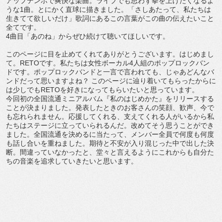
アップテンポで爽快な楽曲。ライブでも思わず拳を上げたくなるよ
うな1曲。とにかく直球に描きました。「さしあたって、私たちは
生きてて欲しいだけ」歌詞にあるこの言葉がこの曲の伝えたいこと
全てです。
4曲目「あのね」からぜひ続けて聴いてほしいです。
このページに目を止めてくれてありがとうございます。はじめまし
て。RETOです。私たちは女性ボーカル4人組のポップロックバン
ドです。ポップロックバンドと一言で言われても、じゃあどんなバ
ンドだって思いますよね？ このページに辿り着いてもらったからに
は少しでもRETOを好きになってもらいたいと思っています。
今回初の全国流通ミニアルバム『私のはじめかた』をリリースする
ことが決まりました。発表したときのお客さんの笑顔、歓声、今で
も忘れられません。応援してくれる、支えてくれる人がいるから私
たちはステージに立っていられるんだ。改めてそう思うことができ
ました。全国流通を決めるに当たって、メンバー全員で何度も何度
も話し合いを重ねました。期待と不安が入り混じった中で出した決
断。間違っていなかったと、堂々と言えるようにこれからも自分た
ちの音楽を追求していきたいと思います。