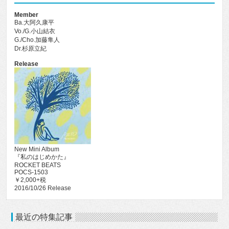
Member
Ba.大阿久康平
Vo./G.小山結衣
G./Cho.加藤隼人
Dr.杉原立紀
Release
New Mini Album
『私のはじめかた』
ROCKET BEATS
POCS-1503
￥2,000+税
2016/10/26 Release
最近の特集記事