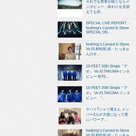
それでも世界が続くならイ
ンタビュー：終わりを見据
えても尚...
SPECIAL LIVE REPORT：
Nothing's Carved In Stone
SPECIAL ON...
Nothing’s Carved In Stone
Vo./G.村松拓 続・たっきゅ
んのキ...
10-FEET 20th Single『ア
オ』 Vo./G.TAKUMAインタ
ビュー INTE...
10-FEET 20th Single『ア
オ』 Vo./G.TAKUMA インタ
ビュー “...
ヤバイTシャツ屋さん メン
バー3人が大使になって更
にパワーア...
Nothing’s Carved In Stone
Vo./G.村松拓 続・たっきゅ