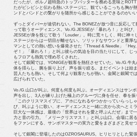
だったが、ポルノ超特急のトップバッターを務める意味とROTTE
たがビシビシと伝わる熱いステージに、観ているこっちも胸が
ンドとバンドとの繋がりを随所から感じることができるのがい
ずっとダイバーが途切れない。The BONEZが放つ音に反応
って歌うオーディエンス。Vo./G.JESSEが「暴れろ！」と
JESSEが身を投じて歌う「Louder」。時に荒々しく、時に
ステージからは一切目が離せない。ソリッドなサウンドと重厚なコ
マンとしての熱い想いを爆発させた「Thread & Needle」「He
ぞ！」「暴れろ！」と叫ぶ彼らの気迫を目の当たりにして、じ
もフロアも熱気で埋め尽くされた。
そして銀閣では、YONIGEが観客を熱狂させていた。Vo./G.
体を揺らし、腕を振り上げ、声を振り絞る。まだイベントは始
芸人たちも熱い。そして何より観客たちが熱い。金閣と銀閣では
広げられていた。
Vo./G.山口が叫ぶ。何度も何度も叫ぶ。オーディエンスはサ
声を出し、3人が練り上げた極上のグルーヴに身を任せ、拳を振
「このクリスマスイブに、アホになれるやつかかっていらっし
び、叫ぶように歌い、オーディエンスと一緒に次から次へとミ
巨大な一体感は、最後の「世界はそれを愛と呼ぶんだぜ」まで
力と音の引力。「メリークリスマス！」と叫ぶ山口。会場に居
をファンにする、サンボマスターの実力と愛をまざまざと見せ
そして銀閣に登場したのはOZROSAURUS。ヒリヒリとした