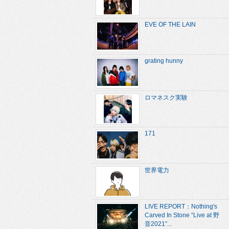
EVE OF THE LAIN
grating hunny
ロマネスク実験
171
世界電力
LIVE REPORT：Nothing's
Carved In Stone “Live at 野
音2021”...