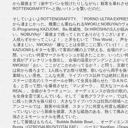
から最後まで（途中でパンを投げたりしながら）観客を暴れさせ
ROTTENGRAFFTYへと熱いバトンを繋いだのだ。
そしていよいよROTTENGRAFFTY、「PORNO ULTRA E
から凄まじかった。幾重にも重ねられるN∀OKIとNOBUYAの
G./Programing.KAZUOMI、Ba.侑威地、Dr.HIROSH
い。NOBUYAが「最後まで残ってくれてありがとうございます
人残らずかかってこいよ！」と牙をむいて「This World」
も凄まじい。N∀OKIが「嫌なことは全部ここに置いていけ！」と
KAZUOMIもギターを置いて客前の柵の上で吠える。会場のテ
態。いったい何度サークルモッシュが起きたことか、いったい
全員がアドレナリンを放出し、会場の温度がグングンと上がっ
N∀OKIが「おい、ここがどこかわかってるか？」と問う。京都
は前から後ろまで、1人残らずお祭り状態。歌いながら両手を振
素晴らしい景色。こんな光景、ライブハウス以外では絶対に見
ステージ左右のミラーボールが輝いて全員を踊らせた「D.A.N.C
る」と言って想いを爆発させた「マンダーラ」、巨大なコール＆
REAL」。全曲がキラーチューン、オーディエンスが自分の歌
を全身全霊で楽しんでいる。そして「金色グラフティー」では5
に残った体力を振り絞り、大きなライブハウスは狂気の領域へ
アンコールでは、観客や出演者、スタッフに何度も何度も感謝
っていないという新曲を披露。大きな緩急のある、熱くて痛み
強さとエモーショナルを携えていた。
そして最後はもちろん「Bubble Bobble Bowl」。オーデ
Bunta（OZROSAURUS/TOTALFAT）、ベースにKenKen（