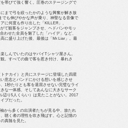
霊を帯びて強く響く。圧巻のステージングで
界にまで弓を絞ったかのような興奮が解き放
こまでも伸びやかな声が乗り、神聖なる音像で
に何度も作り出した「KILLEЯ」、
、やがて観客をジャンプさせ、ヘドバンやモッ
居合わせた全員を魅了した「ハイデ」など、
盛り上げた後、最後は「Mr.Liar」。最
楽しんでいたのはヤバイTシャツ屋さん。
壮観。すべての曲で客を惹き付け、暴れさ
SHI（トナカイ）と共にステージに登場した四星
強い意志とバンドにかける想いを感じさせ
、1秒たりとも客を退屈させない完璧なライ
大きな一体感、そしてあんなに大きなサーク
辺り5人くらい）は見たことがない。2017
ライブだった。
ージ袖から多くの出演者たちが見る中、放たれ
き、聴く者の理性を吹き飛ばす。心と記憶の
クの真髄を見た。