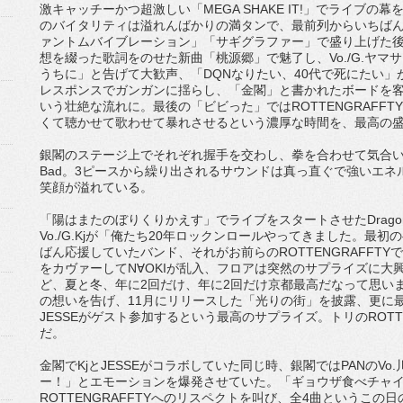
激キャッチーかつ超激しい「MEGA SHAKE IT!」でライブ
のバイタリティは溢れんばかりの満タンで、最前列からいちば
ァントムバイブレーション」「サギグラファー」で盛り上げた
想を綴った歌詞をのせた新曲「桃源郷」で魅了し、Vo./G.ヤマ
うちに」と告げて大歓声、「DQNなりたい、40代で死にたい
レスポンスでガンガンに揺らし、「金閣」と書かれたボードを
いう壮絶な流れに。最後の「ビビった」ではROTTENGRAFFT
くて聴かせて歌わせて暴れさせるという濃厚な時間を、最高の
銀閣のステージ上でそれぞれ握手を交わし、拳を合わせて気合い一閃、
Bad。3ピースから繰り出されるサウンドは真っ直ぐで強いエ
笑顔が溢れている。
「陽はまたのぼりくりかえす」でライブをスタートさせたDrago
Vo./G.Kjが「俺たち20年ロックンロールやってきました。最
ばん応援していたバンド、それがお前らのROTTENGRAFFTYです」と
をカヴァーしてN∀OKIが乱入、フロアは突然のサプライズに大
ど、夏と冬、年に2回だけ、年に2回だけ京都最高だなって思います」と
の想いを告げ、11月にリリースした「光りの街」を披露、更に最後の「
JESSEがゲスト参加するという最高のサプライズ。トリのROTT
だ。
金閣でKjとJESSEがコラボしていた同じ時、銀閣ではPANのV
ー！」とエモーションを爆発させていた。「ギョウザ食べチャ
ROTTENGRAFFTYへのリスペクトを叫び、全4曲というこ