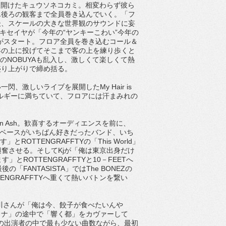
の幕を開けたキュウソネコカミ。相変わらず彼ら
ん後ろの観客まで全員巻き込んでいく。「フ
後、スケールの大きな世界観のサウンドに妄
サキセイヤが「今年の“ヤンキーこわい”今年の
」がスタート。フロア全員を巻き込むコール＆
客の上に投げてそこまで客の上を練り歩くと
YのNOBUYAも乱入し、激しくて楽しくて熱
盛り上がりで締め括る。
激しいライブを展開したMy Hair is
ネルギーに満ちていて、フロアには汗まみれの
n Ash。歓喜するオーディエンスを前に、
初のベースがいちばん好きだったバンド、いち
ROTTENGRAFFTYの「This World」
興奮させる。そしてKjが「俺は東京出身だけ
ROTTENGRAFFTYと10－FEETへ
FANTASISTA」ではThe BONEZの
ENGRAFFTYへ重くて熱いバトンを繋い
o.川さんが「俺は今、餃子が食べたいんや
イナ」の途中で「響く都」をカヴァーして
の日の出演者の中で最も少ない曲数ながら、最初