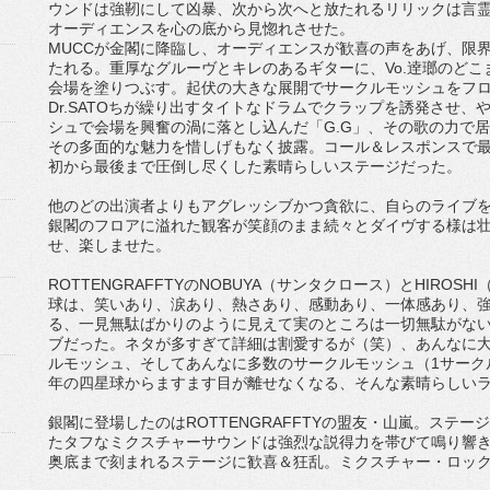
ウンドは強靭にして凶暴、次から次へと放たれるリリックは言
オーディエンスを心の底から見惚れさせた。
MUCCが金閣に降臨し、オーディエンスが歓喜の声をあげ、限
たれる。重厚なグルーヴとキレのあるギターに、Vo.逹瑯のど
会場を塗りつぶす。起伏の大きな展開でサークルモッシュをフロア
Dr.SATOちが繰り出すタイトなドラムでクラップを誘発させ
シュで会場を興奮の渦に落とし込んだ「G.G」、その歌の力で
その多面的な魅力を惜しげもなく披露。コール＆レスポンスで最高に
初から最後まで圧倒し尽くした素晴らしいステージだった。
他のどの出演者よりもアグレッシブかつ貪欲に、自らのライブを
銀閣のフロアに溢れた観客が笑顔のまま続々とダイヴする様は
せ、楽しませた。
ROTTENGRAFFTYのNOBUYA（サンタクロース）とHIRO
球は、笑いあり、涙あり、熱さあり、感動あり、一体感あり、
る、一見無駄ばかりのように見えて実のところは一切無駄がない
ブだった。ネタが多すぎて詳細は割愛するが（笑）、あんなに
ルモッシュ、そしてあんなに多数のサークルモッシュ（1サークル
年の四星球からますます目が離せなくなる、そんな素晴らしい
銀閣に登場したのはROTTENGRAFFTYの盟友・山嵐。ステ
たタフなミクスチャーサウンドは強烈な説得力を帯びて鳴り響
奥底まで刻まれるステージに歓喜＆狂乱。ミクスチャー・ロッ