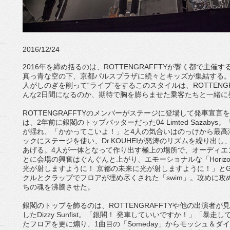
2016/12/24
2016年を締め括るのは、ROTTENGRAFFTYが響く都で主
真っ青な空の下、京都パルスプラザに続々とキッズが集結する。
人がしのぎを削って“ライブ”をするこのスタイルは、ROTTENG
んな2日間になるのか、期待で胸を膨らませた乗客たちと一緒に
ROTTENGRAFFTYのメンバーがステージに登場して発車宣
は、2年前に銀閣のトップバッターだった04 Limted Sazabys
が揺れ、「かかってこいよ！」と4人の気合いはのっけから最高潮。G./
ックにステージを使い、Dr.KOUHEIが怒涛のリズムを繰り出し、
あげる。4人が一体となって作り出す極上の場所で、オーディエ
とに会場の興奮はぐんぐんと上がり、エモーショナルな「Hori
光が射しますように！ 京都の未来に光が射しますように！」と
クルとクラップでフロアが埋め尽くされた「swim」。攻めに
ちの魂を沸騰させた。
銀閣のトップを飾るのは、ROTTENGRAFFTYや他の出演者
したDizzy Sunfist。「銀閣！ 発車していいですか！」「
たフロアを更に煽り、1曲目の「Someday」からモッシュ＆ダイヴが乱