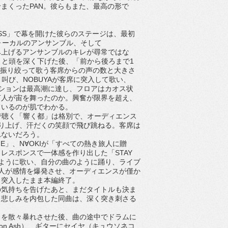
まくったPAN。彼らもまた、最高の形で
XPRESS」で幕を開けた彼らのステージは、最初
ヴォーカルのアンサンブル、そして
Iの3人が組み上げるアンサンブルのキレが尋常ではな
」と頭を深く下げた後、「前から後ろまで1
。声を振り絞って歌う客席からの声の数と大きさ
叫び、NOBUYAが客席に突入して歌い、
ンションは最高潮に達し、フロアはカオス状
何人が宙を舞ったのか。興奮が限界を超え、
ているのが肌でわかる。
で聴く「響く都」は格別で、オーディエンス
り上げ、汗だくの笑顔で飛び跳ねる。客席は
れないだろう。
.E」、N∀OKIが「すべての熱き旅人に贈
レスポンスで一体感を作り出した「STAY
のように歌い、自分の曲のように踊り、ライブ
人が感情を爆発させ、オーディエンスが僅か
と突入したまま本編終了。
の気持ちを告げたあと、まだタイトルも決ま
と悲しみを内包した同曲は、深く突き刺さる
ィエンスを散々暴れさせた後、曲の途中でドラムに
Dragon Ash）、ギターにセイヤ（キュウソネコ