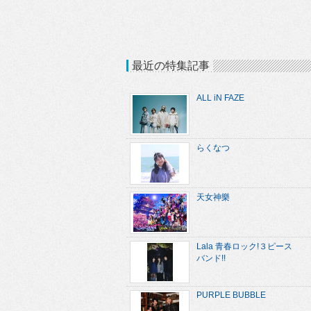
最近の特集記事
ALL iN FAZE
らくなつ
天女神樂
Lala 青春ロック!３ピース
バンド!!
PURPLE BUBBLE