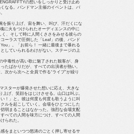
NGRAFFTYの想いをしっかりと受け止め
熱くなる。バンドマン主催のイベントは、バ
い。
して腕を振り上げ、宙を舞い、叫び、汗だくにな
叫び、魂に火をつけられたオーディエンスの中に
神々しく、そして時に人間くささをみせる彼らの
ーラスで圧倒した「Leaf」の後、バンド
y, You」。「お前ら！ 一緒に最後まで暴れる
っとしていられるわけがない。ステージの上
牛丸の中毒性が高い歌に魅了された観客が、身
まったばかりだが、すべての出演者が熱い。
、次から次へと全員で作る“ライブ”が繰り
ンボマスターが爆発させた想いに応え、大きな
り上げ、笑顔をはじけさせる。山口は叫ぶ。
ゃい！」と。彼は何度も何度も歌うように叫
ラクルを起こしていく。会場をひとつにした
一切弱まることはなかった。強烈な会場支配
るすべての人間を味方につけ、すべての人間
つけられた。
緊張感をまといつつ怒涛のごとく押し寄せるサ