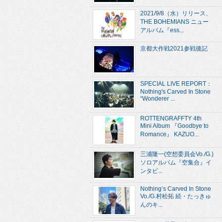
2021/9/8（水）リリース、
THE BOHEMIANS ニュー
アルバム『ess...
京都大作戦2021参戦後記
SPECIAL LIVE REPORT：
Nothing's Carved In Stone
“Wonderer ...
ROTTENGRAFFTY 4th
Mini Album 『Goodbye to
Romance』 KAZUO...
三浦隆一(空想委員会Vo./G.)
ソロアルバム『空集合』イ
ンタビ...
Nothing’s Carved In Stone
Vo./G.村松拓 続・たっきゅ
んのキ...