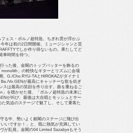
催するフェス・ポルノ超特急。ちぎれ雲が浮かぶ
今年は初の2日間開催。ミュージシャンと芸
RAFFTYでしか作り得ないもの。果たしてど
発車時間を待つ。
言を行った後、金閣のトップバッターを飾るの
。「monolith」の軽快なギターとリズムに会場
Cho.RYU-TAとHIROKAZがダイナミ
Ba./Vo.GENが最高にキャッチーな歌を紡ぎ
ンスは最高の笑顔を作り出す。曲を重ねるご
zon」を聴かせた後、「ポルノ超特急の未来に
GENが叫び、最後は大合唱とモッシュとサー
攻めた気迫のステージで魅了し、そして乗客た
が見守る中、勢いよく銀閣のステージに飛び出
暴走していいですか！」と、既に熱気が充満してい
発。金閣の04 Limted Sazabysもそう