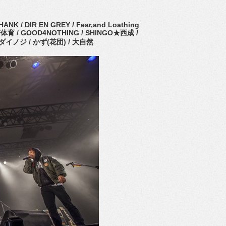
NK / DIR EN GREY / Fear,and Loathing
/ 岡崎体育 / GOOD4NOTHING / SHINGO★西成 /
 ダイノジ / かず(花団) / 大自然