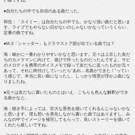
●自分たちの中でも自信のある曲だった。
和也：「スイミー」は自分たちの中でも、かなり強い曲だと思いま
す。ライブでもやらない日がないのじゃないかなっていうくらい、
定番の曲ですね。
●M-3「シャッター」もドラマストア節が出ている曲では？
海：確かに一番わかりやすいかなと思います。元々は上京した友だ
ちのカメラマンに向けて、遊びで作ったものだったんですよ。サビ
のメロディを携帯のボイスメモで録って友だちに送ったものが元々
あって、それに肉付けしていったら“あれ…名曲ができた！”ってい
う感じで。本当に良い曲になったし、しっかり情景が浮かぶ曲にな
りましたね。
●元々は友だちに書いたものとはいえ、こちらも色んな解釈ができ
る曲かなと。
海：聴き手によっては、壮大な景色を描いてくれるんじゃないかな
と思います。僕も想いを美化しながら書いた曲ではありますし、み
んなの中でイメージを補完してもらって、良いストーリーを描いて
くれたら嬉しいですね。