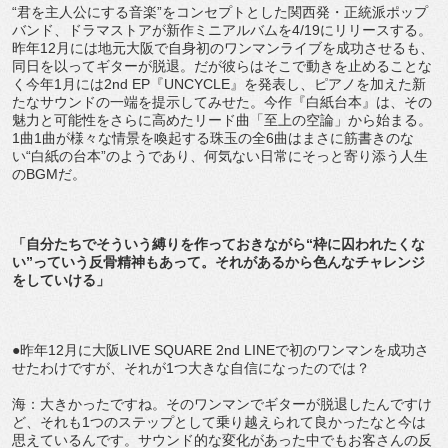
“君を主人公にする音楽”をコンセプトとした関西発・正統派ポップ
バンド、ドラマストアが新作ミニアルバムを4/19にリリースする。
昨年12月には地元大阪で自身初のワンマンライブを成功させるも、
同日を以ってギターが脱退。だが彼らはそこで動きを止めることな
く今年1月には2nd EP『UNCYCLE』を発表し、ピアノを加えた新
たなサウンドの一端を提示してみせた。今作『白紙台本』は、その
魅力と可能性をさらに高めたリード曲「至上の空論」から始まる。
1曲1曲が様々な情景を喚起する珠玉の全6曲はまさに筋書きのな
い“白紙の台本”のようであり、何気ない日常にそっと寄り添う人生
のBGMだ。
「自分たちでそういう縛りを作っておきながら“枠に囚われたくな
い”っていう反骨精神もあって。それがあるから色んなチャレンジ
をしていける」
●昨年12月に大阪LIVE SQUARE 2nd LINEで初のワンマンを成功さ
せたわけですが、それが1つ大きな自信になったのでは？
海：大きかったですね。そのワンマンでギターが脱退したんですけ
ど、それも1つのステップとして乗り越えられて良かったなと今は
思えているんです。サウンド的な変化があった中でもお客さんの反