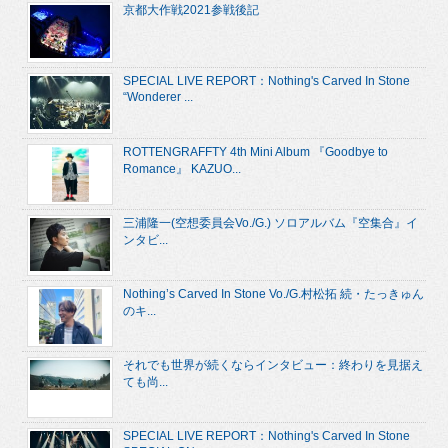
京都大作戦2021参戦後記
SPECIAL LIVE REPORT：Nothing's Carved In Stone
“Wonderer ...
ROTTENGRAFFTY 4th Mini Album 『Goodbye to
Romance』 KAZUO...
三浦隆一(空想委員会Vo./G.) ソロアルバム『空集合』イ
ンタビ...
Nothing’s Carved In Stone Vo./G.村松拓 続・たっきゅん
のキ...
それでも世界が続くならインタビュー：終わりを見据え
ても尚...
SPECIAL LIVE REPORT：Nothing's Carved In Stone