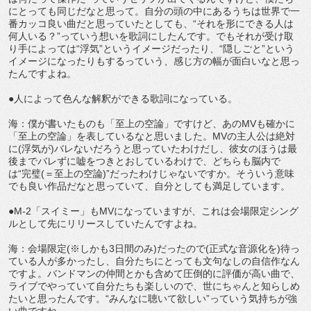
にとっても同じだなと思って。自分の頭の中にあるうちは世界で一
番カッコ良い曲だと思っていたとしても、“それを形にできる人は
何人いる？”っていう想いを歌詞にしたんです。でもそれが受け取
り手によっては“浮気”というイメージだったり、“隠しごと”という
イメージになったりもするっていう、感じ方の幅が面白いなと思っ
たんですよね。
●人によって色んな解釈ができる歌詞になっている。
海：僕が書いたものも「至上の空論」ですけど、あのMVも確かに
「至上の空論」を表しているなと思いました。MVの主人公は絶対
に(浮気が)バレないだろうと思っていたわけだし、彼女のほうは最
後までバレずに嘘をつきとおしているわけで、どちらも脳内で
は“完璧(＝至上の空論)”だったわけじゃないですか。そういう意味
でも良い作品だなと思っていて、自分としても満足しています。
●M-2「スイミー」もMVになっていますが、これは会場限定シング
ルとして先にリリースしていたんですよね。
海：会場限定(※しかも3日間のみ)だったので(正式な音源化を)待っ
ている人が多かったし、自分たちにとっても文句なしの自信作なん
ですよ。バンドマンの仲間とかも含めて圧倒的に評価が高い曲で、
ライブでやっていて自分たちも楽しいので、世にちゃんと知らしめ
たいと思ったんです。“みんなに聴いて欲しい”っていう気持ちが強
い曲ですね。