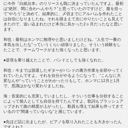
に今作『白紙台本』のリリースも既に決まっていたんですよ。最初
は“絶対、間に合わへんやろ？”と思っていたのですけど、腹を括っ
て“やろう”と決めて。結果的に、〆切までにアルバムを作れたこと
は自信になりましたね。それを踏まえて次にやりたいことも見えて
きたので、追い込まれたけど本当に良かった2ヶ月だったなと思い
ます。
和也：最初はホンマに無理やと思いましたけどね。“人生で一番の
本気を出したな”っていうくらい頑張りました。そういう経験をし
たことで、チームワークがまた強くなったと思います。
●逆境を乗り越えたことで、バンドとしても強くなれた。
和也：今までは脱退したギターがバンドの裏方作業を全部やってく
れていたんですよ。それを自分がやるようになって、“こんなに大
変なんや”っていうことがわかったりもして。ホンマに12月と1月
で、意識はかなり変わりましたね。
海：音楽的にも充実していましたし、そういう仕事を分担すること
によって個人としても自信を持てたんですよ。歌詞もブラッシュア
ップされて曲の精度が上がったし、動員も増えて結果も伴ってきて
いるので“間違っていないな”と感じています。
●先ほど話に出ましたが、ピアノを取り入れたことも大きかったん
ですよね？