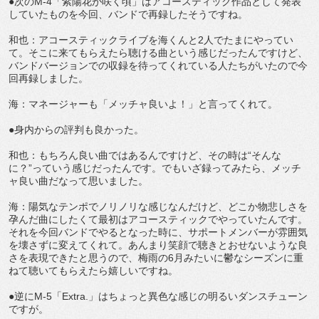
●次のM-4「紫陽花が咲く頃」はアコースティック作品として発表
していたものを今回、バンドで再録したそうですね。
和也：アコースティックライブを海くんと2人でたまにやってい
て。そこに来てもらえたら聴ける曲という感じだったんですけど、
バンドバージョンでの収録を待ってくれている人たちがいたので今
回再録しました。
海：マネージャーも「メッチャ良いよ！」と言ってくれて。
●身内からの評判も良かった。
和也：もちろん良い曲ではあるんですけど、その時は“そんな
に？”っていう感じだったんです。でもいざ録ってみたら、メッチ
ャ良い曲だなって思いました。
海：陽気なテンポでノリノリな感じなんだけど、どこか物悲しさを
孕んだ曲にしたくて最初はアコースティックでやっていたんです。
それを今回バンドでやるとなった時に、サポートメンバーが雰囲気
を壊さずに変えてくれて。あんまり笑顔で聴きとおせないような良
さを表現できたと思うので、梅雨の6月みたいに鬱なシーズンに重
ねて聴いてもらえたら嬉しいですね。
●逆にM-5「Extra.」はちょっと異色な感じの明るいダンスチューン
ですが。