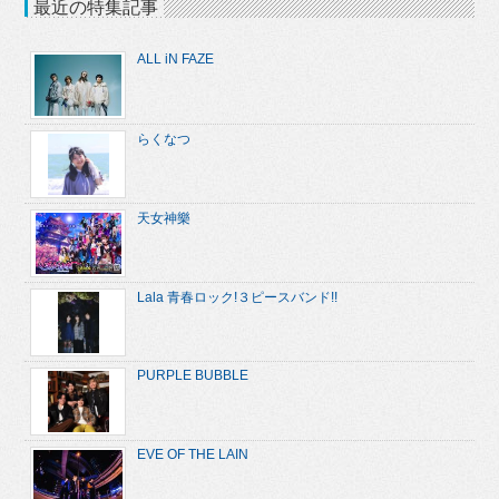
最近の特集記事
ALL iN FAZE
らくなつ
天女神樂
Lala 青春ロック!３ピースバンド!!
PURPLE BUBBLE
EVE OF THE LAIN