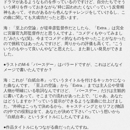
ドラマがあるようなものを作っているのですけど、自分たちでそう
いう縛りを作っておきながら“枠に囚われたくない”っていう反骨精
神もあって。それがあるから色んなチャレンジをしていけるし、こ
の曲に関しても大成功だったと思います。
海：「至上の空論」が堤幸彦監督作だとしたら、「Extra.」は完全
に宮藤官九郎監督作だと思うんですよ。“コメディもやってみまし
た”みたいな(笑)。今までコメディ的なものをやったことがなかった
ので挑戦ではあったんですけど、周りからの評価も高くて。“こう
いうのもやって良いんやな”と思えたし、また新しい発見ができま
した。
●ラストのM-6「バースデー」はバラードですが、これはどんなイ
メージで書いたんですか？
海：これが『白紙台本』っていうタイトルを付けるキッカケになっ
た曲なんです。「至上の空論」から「Extra.」までは主人公や登場
人物が明確にいる歌詞なんですけど、「バースデー」だけは主観的
に書いてあって。そこまでの流れがあった上で、“じゃあ、あなた
はどうしますか？”っていう提示ができるような楽曲に仕上げまし
た。“外枠はこっちで決めるから、キャスティングとセリフと(物語
の)中での役割は全て、あなたが決めて下さい”っていう想いから
『白紙台本』というタイトルにしたんですよね。
●作品タイトルにもつながる曲だったんですね。