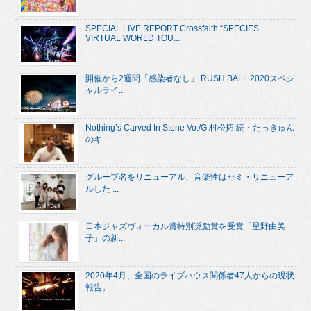
SPECIAL LIVE REPORT Crossfaith “SPECIES
VIRTUAL WORLD TOU...
開催から2週間「感染者なし」 RUSH BALL 2020スペシ
ャルライ...
Nothing’s Carved In Stone Vo./G.村松拓 続・たっきゅん
のキ...
グループ名をリニューアル、音楽性はセミ・リニューア
ルした ...
日本ジャズヴォーカル賞特別奨励賞を受賞「星野由美
子」の新...
2020年4月、全国のライブハウス関係者47人からの現状
報告。