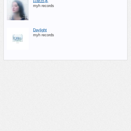
白紙台本
myh records
Daylight
myh records