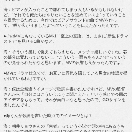
海：ピアノが入ったことで離れてしまう人もいるかもしれないけ
ど、“それでも俺たちはやりたいことを進めていくよ”っていうこと
を提示するために、今作ではピアノサウンドの曲でMVを作っ
て。“幅が広がりましたよ”っていうことを伝えたかったんです。
●そのMVにもなっているM-1「至上の空論」は、まさに“新生ドラマ
ストア”を見せる1曲かなと。
海：そういう感じで捉えてもらえたら、メッチャ嬉しいですね。芯
の部分は変わっていないし、“こういう一面もあるんだぜ”っていう
のが見せられたかなと思います。MVの反響も良かったんですよ。
●MVはドラマ仕立てで、お互いに浮気を隠している男女の物語が描
かれているわけですが。
海：僕は全然違うイメージで歌詞を書いたんですけど、MVの監督
さんから「自分にはこういうふうに聞こえた」という感じで今回の
アイデアをもらって。それが面白いなと思ったので、GOサインを
出したんです。
●海くんが歌詞を書いた時点でのイメージとは？
海：朝井リョウさんの『何者』っていう小説で“頭の中にあるうち
は何だって傑作だ”っていうセリフが出てくるんですけど、僕たち