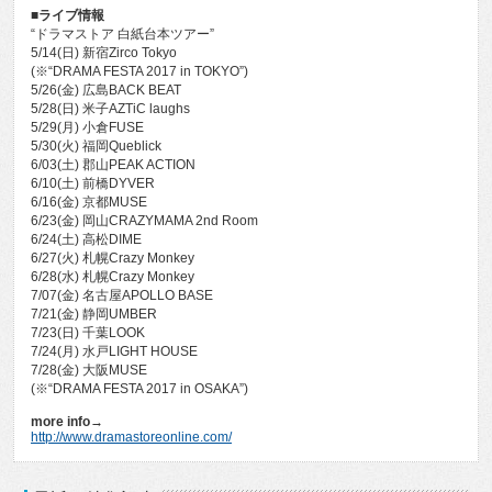
■ライブ情報
“ドラマストア 白紙台本ツアー”
5/14(日) 新宿Zirco Tokyo
(※“DRAMA FESTA 2017 in TOKYO”)
5/26(金) 広島BACK BEAT
5/28(日) 米子AZTiC laughs
5/29(月) 小倉FUSE
5/30(火) 福岡Queblick
6/03(土) 郡山PEAK ACTION
6/10(土) 前橋DYVER
6/16(金) 京都MUSE
6/23(金) 岡山CRAZYMAMA 2nd Room
6/24(土) 高松DIME
6/27(火) 札幌Crazy Monkey
6/28(水) 札幌Crazy Monkey
7/07(金) 名古屋APOLLO BASE
7/21(金) 静岡UMBER
7/23(日) 千葉LOOK
7/24(月) 水戸LIGHT HOUSE
7/28(金) 大阪MUSE
(※“DRAMA FESTA 2017 in OSAKA”)
more info→
http://www.dramastoreonline.com/