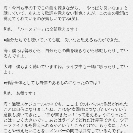
海：今日も車の中でこの曲を聴きながら、「やっぱり良いなぁ」と
話していて。あんまり歌詞を覚えない和也くんが、この曲の歌詞は
覚えてくれているのが嬉しいですね(笑)。
和也：「バースデー」は全部歌えます！
●自分たちでも聴いていて心底、良いなと思えるものができた。
海：僕らは普段から、自分たちの曲を聴きながら移動したりしてい
るんですよ。
大暉：僕もよく聴いていますね。ライブ中も一緒に歌ったりしてい
ます。
●作品全体としても自信のあるものになったのでは？
和也：名盤です！
海：過密スケジュールの中でも、ここまでのレベルの作品が作れた
ことは自信になりましたね。これを“次回作につなげたい”っていう
意欲も湧いてきたし、“曲が書きたい！”って思えるようになったこ
とはすごく大きいです。あとはライブでどれだけ昇華できて、ツア
ーファイナルを迎えられるかというところだけで。もう次にしたい
ことや伝えたいことを、メンバーの間では共有しているんですよ。