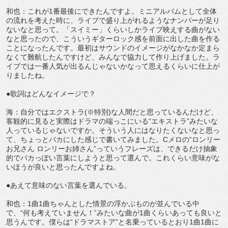
和也：これが1番最後にできたんですよ。ミニアルバムとして全体
の流れを考えた時に、ライブで盛り上がれるようなナンバーが足り
ないなと思って。「スイミー」くらいしかライブ映えする曲がない
なと思ったので、こういうギターロック感を前面に出した曲を作る
ことになったんです。最初はサウンドのイメージがなかなか定まら
なくて難航したんですけど、みんなで協力して作り上げました。ラ
イブでは一番人気が出るんじゃないかなって思えるくらいに仕上が
りましたね。
●歌詞はどんなイメージで？
海：自分ではエクストラ(※特別)な人間だと思っているんだけど、
客観的に見ると実際はドラマの端っこにいる“エキストラ”みたいな
人っているじゃないですか。そういう人にはなりたくないなと思っ
て、ちょっとバカにした感じで書いてみました。Cメロの“ロンリー
お兄さん ロンリーお姉さん”っていうフレーズは、できるだけ抽象
的でバカっぽい言葉にしようと思って選んで。これくらい意味がな
いほうが良いと思ったんですよね。
●あえて意味のない言葉を選んでいる。
和也：1曲1曲ちゃんとした情景の浮かぶものが並んでいる中
で、“何も考えていません！”みたいな曲が1曲くらいあっても良いと
思うんです。僕らは“ドラマストア”と名乗っているとおり1曲1曲に