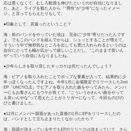
応は悪くなくて、むしろ動員も伸びたというのが自信になりまし
た。あと、ライブを観た人から「“男性”が“少年”になったイメー
ジ」と言ってもらえたりもして。
●印象として、若返ったということ？
海：前のバンドをやっていた頃は、完全に“少年”寄りだったんです
よ。でもこのバンドを組んでからは、シュッとすることが増えて。
そういう中で無邪気なところを出しても受け入れられるというのは
自分にとっても幅が広がって嬉しいことだし、“このままで良いん
や”っていう自信にもなりましたね。
●少年らしさを取り戻したキッカケは何だったんでしょう？
海：ピアノを取り入れたことでポップな要素が入って、結果的に少
年っぽくなったんですよね。今年1月に会場限定でリリースした2nd
EP『UNCYCLE』でピアノを取り入れた曲をやってみたら、メンバ
ーにもお客さんにもウケが良くて。“こういうかわいい曲をやって
も良いんやな”って思えたことがトリガーになって、今回ものびの
びと書けました。
●12月にメンバー脱退があった直後の1月にEPをリリースしたの
は、バンドとして立ち止まりたくなかったから？
海：脱退が決まっている中でもEPのリリースは決まっていて、さら