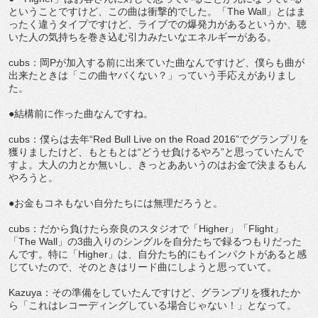
ということですけど、この曲は衝撃的でした。「The Wall」とはま
ったく違うタイプですけど、ライブでの爆発力があるというか、聴
いた人の気持ちを巻き込む引力みたいなエネルギーがある。
cubs：岡Pが加入する前に出来ていた曲なんですけど、僕らも曲が
出来たときは「この曲ヤバくない？」っていう手応えがありまし
た。
●結構前に作った曲なんですね。
cubs：僕らは去年“Red Bull Live on the Road 2016”でグランプリを
獲りましたけど、もともとは“どうせ負けるやろ”と思っていたんで
すよ。大人の力とか無いし、きっとああいうのはお金で決まるもん
やろうと。
●お金もコネもない自分たちには無理だろうと。
cubs：だから負けたら奈良のスタジオで「Higher」「Flight」
「The Wall」の3曲入りのシングルを自分たちで録るつもりだった
んです。特に「Higher」は、自分たち的にもインパクトがあると感
じていたので、そのときはリード曲にしようと思っていて。
Kazuya：その準備をしていたんですけど、グランプリを獲れたか
ら「これはレコーディングしている場合じゃない！」となって。