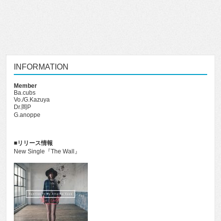
INFORMATION
Member
Ba.cubs
Vo./G.Kazuya
Dr.岡P
G.anoppe
■リリース情報
New Single『The Wall』