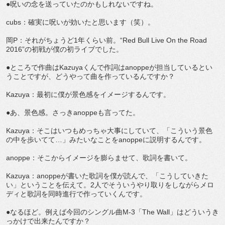
●呪いの念を送っていたのかもしれないですね。
cubs：確実に呪いが効いたと思います（笑）。
岡P：それがちょうど1年くらい前。“Red Bull Live On the Road
2016”の初戦が僕の初ライブでした。
●ところで作曲はKazuyaくんで作詞はanoppeが担当しているとい
うことですが、どうやって曲を作っているんですか？
Kazuya：最初に僕が景色感をイメージするんです。
●あ、景色感。さっきanoppeも言ってた。
Kazuya：そこはいつもめっちゃ大事にしていて、「こういう景色
の中を歩いてて…」みたいなことをanoppeに説明するんです。
anoppe：そこからイメージを膨らませて、歌詞を書いて。
Kazuya：anoppeが書いた歌詞を僕が読んで、「こうしていきた
い」ということを伝えて。2人でそういうやり取りをしながらメロ
ディと歌詞を同時進行で作っていくんです。
●なるほど。例えば今回のシングル曲M-3「The Wall」はどういうき
っかけで出来たんですか？