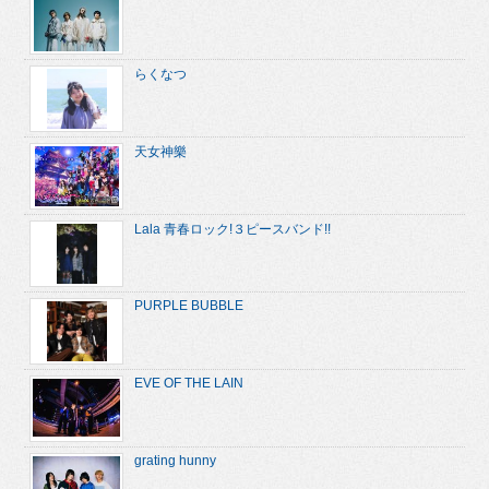
らくなつ
天女神樂
Lala 青春ロック!３ピースバンド!!
PURPLE BUBBLE
EVE OF THE LAIN
grating hunny