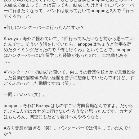
人編成で始まって。とは言っても、結成したけどすぐにバンクーバ
ーに行きたくなって、バンドは放っておいてanoppeと2人で「行っ
てくるわ」と。
●何しにバンクーバーに行ったんですか？
Kazuya：海外に憧れていて、1回行ってみたいなと前から思ってい
たんです。そういう話をしていたら、anoppeはちょうど仕事を辞
めたタイミングだったので「俺も行くわ」ということで。anoppe
はバンクーバーに1年留学した経験があったので、土地勘もある
し。
●“バンクーバーで結成”と聞いて、向こうの音楽学校とかで意気投合
した音楽的偏差値の高い経歴を勝手に想像していたんですけど、す
ごくふわっとした動機ですね（笑）。
一同：ハハハ（笑）。
anoppe：それにKazuyaはものすごい方向音痴なんですよ。だから
たぶん1人ではカナダに行けないだろうなと思ったんです。カナダ
はもちろん、関空にもたどり着けへんやろうなと。
●方向音痴が過ぎる（笑）。バンクーバーでは何をしていたんです
か？