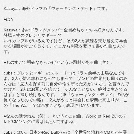
Kazuya：海外ドラマの『ウォーキング・デッド』です。
●は？
Kazuya：あのドラマがメンバー全員めちゃくちゃ好きなんです。
登場人物のグレンとマギーって
いうカップルがいるんですけど、その2人が試練を乗り越えて再会
する場面がすごく良くて、そこから刺激を受けて書いた曲なんで
す。
●ものすごく明確なきっかけというか題材がある曲（笑）。
cubs：グレンとマギーのストーリーはドラマ前半の山場なんです
よ。2人が離れ離れになってしまって、ゾンビの世界だし周りのみ
んなは「恋人を探す前に自分の命を守った方がいいよ」と言うんで
すけど、2人はお互いを信じて「そんなことない。絶対に生きてる
はず」と探し続けるんです。（※『ウォーキング・デッド』の話が
長くなったので中略）…2人がやっと再会した瞬間の高まりが、こ
の「The Wall」では余すことなく表現されています。
●なんの話やねん（笑）。というかこの曲、World of Red Bullのテ
レビCMソングに選ばれたんですよね。
cubs：はい。日本のRed Bullの人に「全世界で流れるCMだから受