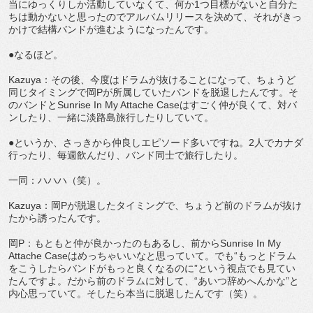
当にゆっくりしか活動していなくて、何か1つ目標がないと自分た
ちは動かないと思ったのでアルバムリリースを決めて、それがきっ
かけで結構バンドが進むようになったんです。
●なるほど。
Kazuya：その後、今度はドラムが抜けることになって、ちょうど
同じタイミングで岡Pが所属していたバンドを脱退したんです。そ
のバンドとSunrise In My Attache Caseはすごく仲が良くて、対バ
ンしたり、一緒に淡路島旅行したりしていて。
●というか、さっきから仲良しエピソード多いですね。2人でカナダ
行ったり、毎週飲んだり、バンド同士で旅行したり。
一同：ハハハ（笑）。
Kazuya：岡Pが脱退したタイミングで、ちょうど前のドラムが抜け
たから誘ったんです。
岡P：もともと仲が良かったのもあるし、前からSunrise In My
Attache Caseはめっちゃいいなと思っていて。でも“もっとドラム
をこうしたらバンドがもっと良くなるのに”という視点でも見てい
たんですよ。だから前のドラムに対して、“あいつ辞めへんかな”と
内心思っていて。そしたら本当に脱退したんです（笑）。