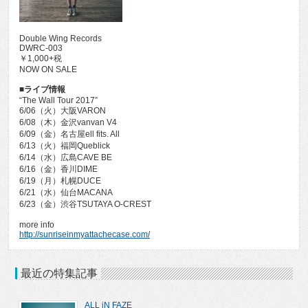
Double Wing Records
DWRC-003
￥1,000+税
NOW ON SALE
■ライブ情報
“The Wall Tour 2017”
6/06（火）大阪VARON
6/08（木）金沢vanvan V4
6/09（金）名古屋ell fits. All
6/13（火）福岡Queblick
6/14（水）広島CAVE BE
6/16（金）香川DIME
6/19（月）札幌DUCE
6/21（水）仙台MACANA
6/23（金）渋谷TSUTAYA O-CREST
more info
http://sunriseinmyattachecase.com/
最近の特集記事
ALL iN FAZE