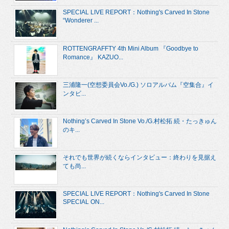
SPECIAL LIVE REPORT：Nothing's Carved In Stone
“Wonderer ...
ROTTENGRAFFTY 4th Mini Album 『Goodbye to
Romance』 KAZUO...
三浦隆一(空想委員会Vo./G.) ソロアルバム『空集合』イ
ンタビ...
Nothing’s Carved In Stone Vo./G.村松拓 続・たっきゅん
のキ...
それでも世界が続くならインタビュー：終わりを見据え
ても尚...
SPECIAL LIVE REPORT：Nothing's Carved In Stone
SPECIAL ON...