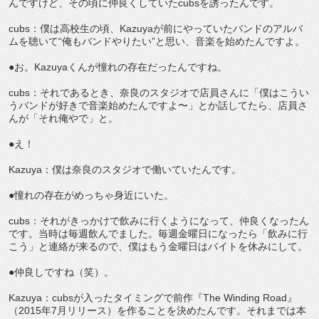
んですけど、その頃に仲良くしていたcubsを誘ったんです。
cubs：僕は高校生の頃、Kazuyaが前にやっていたバンドのアルバ
ムを聴いて“俺もバンドやりたい”と思い、音楽を始めたんですよ。
●お。Kazuyaくんが憧れの存在だったんですね。
cubs：それであるとき、奈良のスタジオで店員さんに「僕はこうい
うバンドが好きで音楽始めたんですよ〜」とか話してたら、店員さ
んが「それ俺やで」と。
●え！
Kazuya：僕は奈良のスタジオで働いていたんです。
●憧れの存在がめっちゃ身近にいた。
cubs：それがきっかけで飲みに行くようになって、仲良くなったん
です。当時は毎週飲んでました。毎週金曜日になったら「飲みに行
こう」と連絡が来るので、僕はもう金曜日はバイトを休みにして。
●仲良しですね（笑）。
Kazuya：cubsが入ったタイミングで前作『The Winding Road』
（2015年7月リリース）を作ることを決めたんです。それまでは本