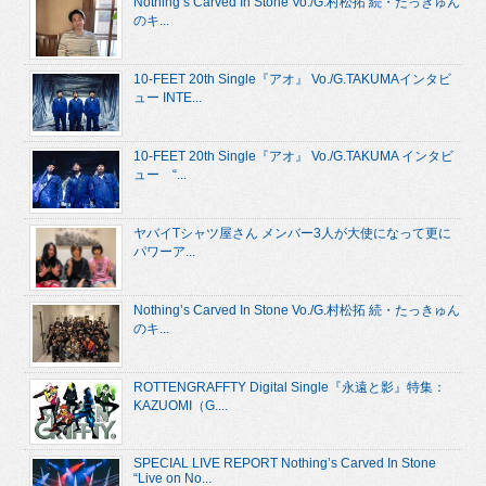
Nothing’s Carved In Stone Vo./G.村松拓 続・たっきゅん
のキ...
10-FEET 20th Single『アオ』 Vo./G.TAKUMAインタビ
ュー INTE...
10-FEET 20th Single『アオ』 Vo./G.TAKUMA インタビ
ュー “...
ヤバイTシャツ屋さん メンバー3人が大使になって更に
パワーア...
Nothing’s Carved In Stone Vo./G.村松拓 続・たっきゅん
のキ...
ROTTENGRAFFTY Digital Single『永遠と影』特集：
KAZUOMI（G....
SPECIAL LIVE REPORT Nothing’s Carved In Stone
“Live on No...