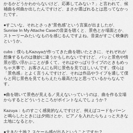
かるかどうかわからないけど、応募してみない？」と言われて、候
補曲を何曲か出したんですけど、まさか選ばれるとは思ってなかっ
たです。
●すごいな。それとさっき“景色感”という言葉が出ましたが、
Sunrise In My Attache Caseの音楽を聴くと、景色とか場面とか、
ストーリーみたいなものを感じるんですよね。音楽がすごく映像的
というか。
cubs：僕らもKazuyaが作ってきた曲を聴いたときに、それぞれが
想像するものは微妙に違うかもしれないですけど、パッと景色や情
景が思い浮かぶことが多くて。それはやっぱりライブのときもめっ
ちゃ大事で、お客さんにも同じ景色を見てほしいんです。僕らは
「景色感」とよく言うんですけど、それは作品やライブを通して僕
らと同じ景色を見てもらえたら最高だなと思っているからなんで
す。
●曲を聴いて景色が見える／見えないっていうのは、曲を作る立場
からするとどういうところがポイントなんでしょうか？
Kazuya：ものすごく感覚的なんですけど、例えばコードをバーン
と鳴らしたときには夕焼けとか、ピアノを入れたらちょっと大きな
土地になるとか。
●大きな土地？ スケール感が出るということですか？