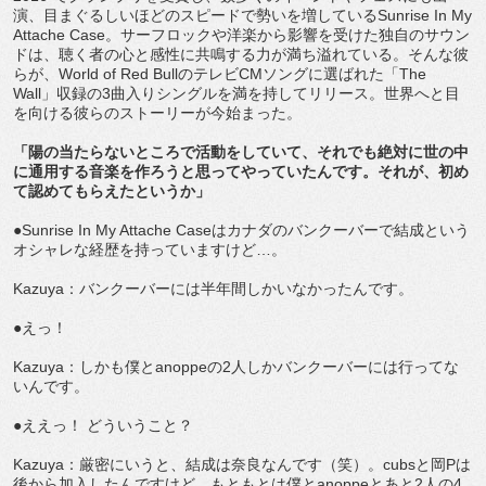
演、目まぐるしいほどのスピードで勢いを増しているSunrise In My
Attache Case。サーフロックや洋楽から影響を受けた独自のサウン
ドは、聴く者の心と感性に共鳴する力が満ち溢れている。そんな彼
らが、World of Red BullのテレビCMソングに選ばれた「The
Wall」収録の3曲入りシングルを満を持してリリース。世界へと目
を向ける彼らのストーリーが今始まった。
「陽の当たらないところで活動をしていて、それでも絶対に世の中
に通用する音楽を作ろうと思ってやっていたんです。それが、初め
て認めてもらえたというか」
●Sunrise In My Attache Caseはカナダのバンクーバーで結成という
オシャレな経歴を持っていますけど…。
Kazuya：バンクーバーには半年間しかいなかったんです。
●えっ！
Kazuya：しかも僕とanoppeの2人しかバンクーバーには行ってな
いんです。
●ええっ！ どういうこと？
Kazuya：厳密にいうと、結成は奈良なんです（笑）。cubsと岡Pは
後から加入したんですけど、もともとは僕とanoppeとあと2人の4