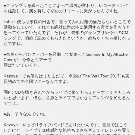
●グランプリを獲ったことによって環境が変わり、レコーディング
を延期して、満を持して今回のリリースに繋がったんですね。
cubs：僕らは奈良の田舎で、言ってみれば陽の当たらないところで
活動をしていて、それでも絶対に世の中に通用する音楽を作ろうと
思ってやっていたんです。それが、去年のグランプリや今回のCM
ソングで、初めて認めてもらえたというか。めちゃくちゃ嬉しかっ
たですね。
●奈良からバンクーバーを経由して始まったSunrise In My Attache
Caseが、今作とツアーで
羽ばたいていくと。
Kazuya：でも僕らはまだまだで、今回の“The Wall Tour 2017”も実
質初めての全国ツアーなんですよ。
岡P：CDを聴き込んでからライブに来てもらえたらすごくおもしろ
いと思います。僕ら、音源とライブではかなりアレンジを変えるん
ですよ。
●あ、そうなんですね。
Kazuya：やっぱりライブバンドでありたいんです。音源ではこう
したけど、ライブでは体感的な気持ちよさを考えてアレンジを変え