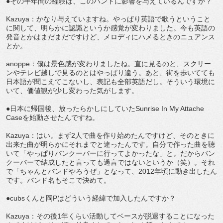
●その半年間の経験は、このバンドに影響を与えているんですか？
Kazuya：かなり与えていますね。やっぱり英語で歌うということ
に関して、明らかに認識というか感覚が変わりました。今も英語の
発音とかはまだまだですけど、メロディにハメるときのニュアンス
とか。
anoppe：僕は景色感が変わりましたね。直に見るのと、スクリー
ンやテレビ越しで見るのとはやっぱり違う。あと、街を歩いてても
日本語が聞こえてこないし、表記も全部英語だし。そういう環境に
いて、価値観が少し変わった気がします。
●日本に帰国後、放ったらかしにしていたSunrise In My Attache
Caseを始動させたんですね。
Kazuya：はい。まず2人で曲を作り始めたんですけど、そのときに
出来た曲が明らかにそれまでと違ったんです。自分で作った曲を聴
いて「やっぱりバンクーバーに行ってよかったな」と。だからバン
クーバーで結成したと言っても過言ではないというか（笑）。それ
で「ちゃんとバンドやろうぜ」となって、2012年頃に動き出したん
です。バンド名もそこで決めて。
●cubsくんと岡Pはどういう経緯で加入したんですか？
Kazuya：その後1年くらい活動してベースが脱退することになった