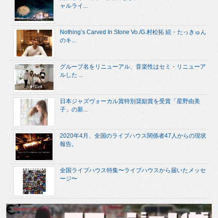
ャルライ...
Nothing’s Carved In Stone Vo./G.村松拓 続・たっきゅん
のキ...
グループ名をリニューアル、音楽性はセミ・リニューア
ルした ...
日本ジャズヴォーカル賞特別奨励賞を受賞「星野由美
子」の新...
2020年4月、全国のライブハウス関係者47人からの現状
報告。
全国ライブハウス特集〜ライブハウスから届いたメッセ
ージ〜