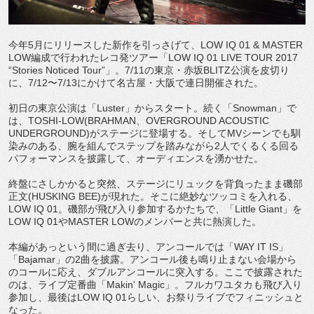
今年5月にリリースした新作を引っさげて、LOW IQ 01 & MASTER
LOW編成で行われたレコ発ツアー「LOW IQ 01 LIVE TOUR 2017
“Stories Noticed Tour”」。7/11の東京・赤坂BLITZ公演を皮切り
に、7/12〜7/13にかけて名古屋・大阪で連日開催された。
初日の東京公演は「Luster」からスタート。続く「Snowman」で
は、TOSHI-LOW(BRAHMAN、OVERGROUND ACOUSTIC
UNDERGROUND)がステージに登場する。そしてMVシーンでも馴
染みのある、腕を組んでステップを踏みながら2人でくるくる回る
パフォーマンスを披露して、オーディエンスを湧かせた。
終盤にさしかかると突然、ステージにリュックを背負ったまま磯部
正文(HUSKING BEE)が現れた。そこに絶妙なツッコミを入れる、
LOW IQ 01。磯部が飛び入り参加するかたちで、「Little Giant」を
LOW IQ 01やMASTER LOWのメンバーと共に熱演した。
本編があっという間に過ぎ去り、アンコールでは「WAY IT IS」
「Bajamar」の2曲を披露。アンコール後も鳴り止まない会場から
のコールに応え、ダブルアンコールに突入する。ここで披露された
のは、ライブ定番曲「Makin' Magic」。フルカワユタカも飛び入り
参加し、最後はLOW IQ 01らしい、お祭りライブでフィニッシュと
なった。