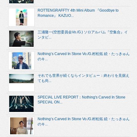
ROTTENGRAFFTY 4th Mini Album 『Goodbye to
Romance』 KAZUO...
三浦隆一(空想委員会Vo./G.) ソロアルバム『空集合』イ
ンタビ...
Nothing’s Carved In Stone Vo./G.村松拓 続・たっきゅん
のキ...
それでも世界が続くならインタビュー：終わりを見据え
ても尚...
SPECIAL LIVE REPORT：Nothing's Carved In Stone
SPECIAL ON...
Nothing’s Carved In Stone Vo./G.村松拓 続・たっきゅん
のキ...