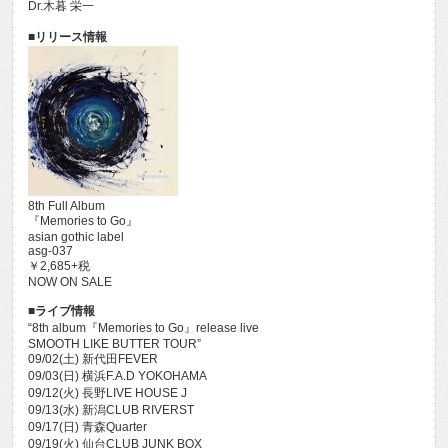
Dr.木暮 栄一
■リリース情報
8th Full Album
『Memories to Go』
asian gothic label
asg-037
￥2,685+税
NOW ON SALE
■ライブ情報
“8th album『Memories to Go』release live
SMOOTH LIKE BUTTER TOUR”
09/02(土) 新代田FEVER
09/03(日) 横浜F.A.D YOKOHAMA
09/12(火) 長野LIVE HOUSE J
09/13(水) 新潟CLUB RIVERST
09/17(日) 青森Quarter
09/19(火) 仙台CLUB JUNK BOX