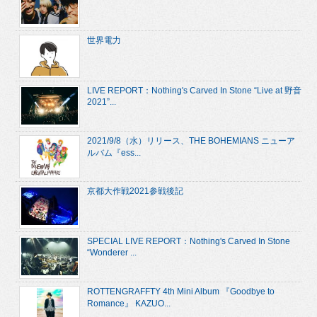
世界電力
LIVE REPORT：Nothing's Carved In Stone “Live at 野音
2021”...
2021/9/8（水）リリース、THE BOHEMIANS ニューア
ルバム『ess...
京都大作戦2021参戦後記
SPECIAL LIVE REPORT：Nothing's Carved In Stone
“Wonderer ...
ROTTENGRAFFTY 4th Mini Album 『Goodbye to
Romance』 KAZUO...