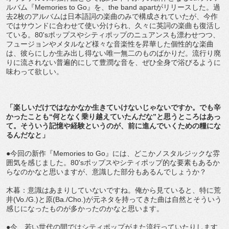
ルバム『Memories to Go』を、the band apartがリリースした。過
去2枚のアルバムは日本語詞の楽曲のみで構成されていたが、今作
ではサウンドに合わせて使い分けられ、久々に英詞の楽曲も復活し
ている。80'sポップスやシティポップのニュアンスも漂わせつつ、
フュージョンやメタルなど様々な音楽性を昇華した個性的な楽曲
は、彼らにしか生み出し得ない唯一無二のものばかりだ。流行り廃
りに流されない普遍的にして豊潤な音を、ぜひ全身で浴びるように
味わって欲しい。
「楽しいだけではなかなか生きていけないじゃないですか。でも辛
かったことも“何となく乗り越えていたんだな”と思うところはあっ
て。そういう記憶や経験というのが、前に進んでいくための糧にな
るんだなと」
●今回の新作『Memories to Go』には、どこかノスタルジックな雰
囲気を感じました。80'sポップスやシティポップ的な要素もあるか
らなのかなと思いますが、意識した部分もあるんでしょうか？
木暮：意識はあまりしていないですね。俺から見ていると、特に荒
井(Vo./G.)と原(Ba./Cho.)が元ネタを持ってきた曲は自然とそういう
感じになったものが多かったのかなと思います。
●今、若い世代の間ではシティポップがまた流行っていたりします