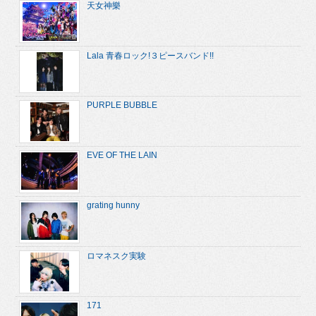
天女神樂
Lala 青春ロック!３ピースバンド!!
PURPLE BUBBLE
EVE OF THE LAIN
grating hunny
ロマネスク実験
171