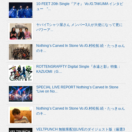
10-FEET 20th Single『アオ』 Vo./G.TAKUMA インタビ
ュー “...
ヤバイTシャツ屋さん メンバー3人が大使になって更に
パワーア...
Nothing’s Carved In Stone Vo./G.村松拓 続・たっきゅん
のキ...
ROTTENGRAFFTY Digital Single『永遠と影』特集：
KAZUOMI（G....
SPECIAL LIVE REPORT Nothing’s Carved In Stone
“Live on No...
Nothing’s Carved In Stone Vo./G.村松拓 続・たっきゅん
のキ...
VELTPUNCH 無観客配信LIVEのダイジェスト版（厳選3