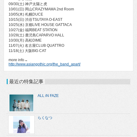
09/30(土) 神戸太陽と虎
10/01(日) 岡山CRAZYMAMA 2nd Room
10/05(木) 札幌DUCE
10/15(日) 渋谷TSUTAYA O-EAST
10/25(水) 京都LIVE HOUSE GATTACA
10/27(金) 福岡BEAT STATION
10/28(土) 鹿児島CAPARVO HALL
10/30(月) 高松DIME
11/07(火) 名古屋CLUB QUATTRO
11/18(土) 大阪BIG CAT
more info→
http://www.asiangothic.org/the_band_apart/
最近の特集記事
ALL iN FAZE
らくなつ