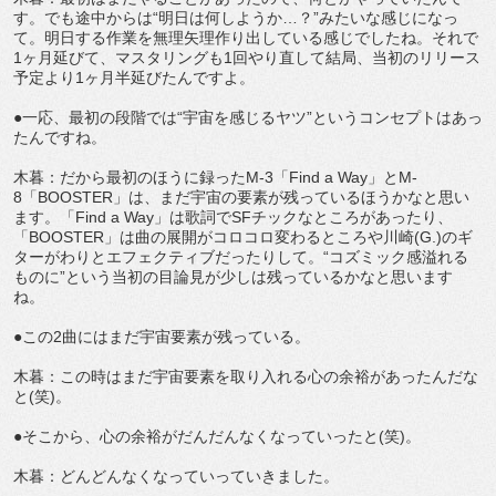
す。でも途中からは“明日は何しようか…？”みたいな感じになっ
て。明日する作業を無理矢理作り出している感じでしたね。それで
1ヶ月延びて、マスタリングも1回やり直して結局、当初のリリース
予定より1ヶ月半延びたんですよ。
●一応、最初の段階では“宇宙を感じるヤツ”というコンセプトはあっ
たんですね。
木暮：だから最初のほうに録ったM-3「Find a Way」とM-
8「BOOSTER」は、まだ宇宙の要素が残っているほうかなと思い
ます。「Find a Way」は歌詞でSFチックなところがあったり、
「BOOSTER」は曲の展開がコロコロ変わるところや川崎(G.)のギ
ターがわりとエフェクティブだったりして。“コズミック感溢れる
ものに”という当初の目論見が少しは残っているかなと思います
ね。
●この2曲にはまだ宇宙要素が残っている。
木暮：この時はまだ宇宙要素を取り入れる心の余裕があったんだな
と(笑)。
●そこから、心の余裕がだんだんなくなっていったと(笑)。
木暮：どんどんなくなっていっていきました。