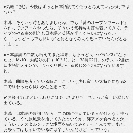
●気軽に(笑)。今後はずっと日本語詞でやろうと考えていたわけでは
ない？
木暮：そういう時もありましたね。でも『謎のオープンワールド』
を作ってツアーをやったら、そういう気持ちも落ち着いてきて。ラ
イブでやる曲の割合も日本語と英語が半々くらいになったか
ら、“もうどっちでも良いな”と何となくみんな思っていたんだと思
います。
●日本語詞の曲数も増えてきた結果、ちょうど良いバランスになっ
たと。M-10「お祭りの日 (LIC2.1)」と「38月62日」のラスト2曲は
日本語詞メインで、じっくり聴かせる感じのものになっています
ね。
木暮：曲順を考えている時に、こういう少し寂しい気持ちになる2
曲で終わったら良いかなと思って。
●“お祭りの日”というわりには楽しさよりも、ちょっと寂しい感じが
出ている。
木暮：日本語の歌詞だから、この国に住んでいる人が何となく持っ
ているような原風景を描いてみたというか。綿アメを食べるとか、
そういうノスタルジックな場面を描いてみたかったんです。あと、
お祭りではしゃいでいるのは楽しいんだけど…っていう。