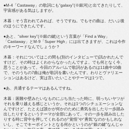
●M-4「Castaway」の歌詞にも“galaxy”(※銀河)と出てきたりして、
宇宙感がある気はしますが。
木暮：そう言われてみれば、そうですね。でもその曲は、だいぶ後
のほうにできたんです。
●あと、“silver key”(※銀の鍵)という言葉が「Find a Way」
「Castaway」とM-9「Super High」には出てきますが、これは今作
のキーワードなんでしょうか？
木暮：それについてはこの間も(別のインタビューで)訊かれたんで
すけど、その時はよくわからなかったんですよ。でも何となく今、
思うことがあって。今回のアルバムで歌詞があるのは11曲中10曲
で、そのうちの7曲は俺が歌詞を書いたんです。わりとヴァリエー
ションはあるけど、実は言いたいことやテーマは1つで。
●あ、共通するテーマはあるんですね。
木暮：困難や壁みたいなものにぶち当たった時に、弱っちいヤツが
それを乗り越える感じというか。それは1つのシチュエーションな
んですけど、たとえば誰かが何かのために勇気を出したり一歩踏み
出したりするというテーマが全部にあって。その一歩を踏み出した
りする時に背中を押してくれるのが“覚悟”や“勇気”なのかもしれな
いし、そこでキーポイントとなる何かというのが“銀の鍵”なんじゃ