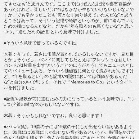
てきたなぁ”と思うんです。ここまでには色んな記憶や喜怒哀楽が
あったけれど、楽しいだけではなかなか生きていけないじゃないで
すか。でも辛かったことも“何となく乗り越えていたんだな”と思う
ところはあって。そういう記憶や経験というのが、前に進んでいく
ための糧になるんだなと。だから“年を取るのも悪くないな”と思い
つつ、“進むための記憶”という意味で付けました。
●そういう意味で使っているんですね。
木暮：今って、若さに価値が置かれているじゃないですか。見た目
とかもそうだし、バンドに関してもたとえば“フレッシュな新しい
バンドが1枚目を出す”ということのほうがどうしてもニュースとし
てのバリューもある。そういう価値観に何となく流されがちですけ
ど、“年を取るというのも記憶や経験においては価値があるんだ
な”と自分の中で思って。それで『Memories to Go』というタイト
ルを付けました。
●記憶や経験が前に進むための力になっているという意味では、1つ
1つが“銀の鍵”なのかもしれないですね。
木暮：そうかもしれないですね。良いと思います！
●ハハハ(笑)。19歳の子には19歳の子にしか出せない音があるよう
に、39歳には39歳にしか出せない音があるというか。時間をかけて
色んな経験を積んで、色んな音楽を聴いてきた上でしか鳴らせない