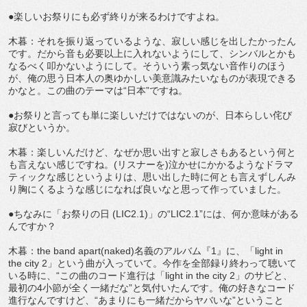
●楽しいお祭りにも必ず終りが来るわけですよね。
木暮：それを振り返っているような、寂しい感じを出したかったん
です。だから音も必要以上に入れないようにして、シンバルとかも
なるべく叩かないようにして。そういう素っ気ない音作りのほう
が、俺の思う日本人の奥ゆかしい美意識みたいなものが表現できる
かなと。この曲のテーマは“日本”ですね。
●お祭りと言っても単に楽しいだけではないのが、日本らしい侘び
寂びというか。
木暮：楽しいんだけど、なぜか思い出すと寂しさもあるという何と
も言えない感じですね。(リスナーを)泣かせにかかるようなドラマ
ティックな感じというよりは、思い出した時に何とも言えずしんみ
り胸にくるような感じになれば良いなと思って作っていました。
●ちなみに「お祭りの日 (LIC2.1)」の“LIC2.1”には、何か意味がある
んですか？
木暮：the band apart(naked)名義のアルバム『1』に、「light in
the city 2」という曲が入っていて。今作を全部録り終わって聴いて
いる時に、“この曲のコード進行は「light in the city 2」のサビと、
最初の4小節が全く一緒だな”と気付いたんです。俺の好きなコード
進行なんですけど、“あまりにも一緒だからヤバいな”ということ