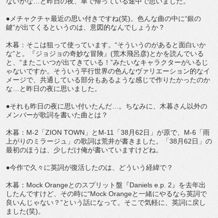
ないかな…と昨日の夜、車で帰っている途中で思いました。
●メチャクチャ最近の思い付きですね(笑)。色んな曲の中に“銀の
鍵”が出てくるというのは、意図的なんでしょうか？
木暮：そこは狙って使っています。“そういうのがあると面白いか
な”と。『ジョジョの奇妙な冒険』(荒木飛呂彦)とかを読んでいる
と、“またこいつが出てきている！”みたいなキャラクターがいるじ
ゃないですか。そういう平行世界の色んなヴァリエーション的なイ
メージで、共通している部分もあるような感じで作りたかったのか
な…と昨日の夜に思いました。
●それも昨日の夜に思い付いたんだ…。ちなみに、木暮さん以外の
メンバーが歌詞を書いた曲とは？
木暮：M-2「ZION TOWN」とM-11「38月62日」が原で、M-6「雨
上がりのミラージュ」の歌詞は荒井が書きました。「38月62日」の
最初のほうは、少しだけ俺が書いていますけどね。
●今作で久々に英詞が復活したのは、どういう経緯で？
木暮：Mock Orangeとのスプリット盤『Daniels e.p. 2』を去年出
したんですけど、その時に“Mock Orangeと一緒にやるなら英詞で
良いんじゃない？”という話になって。そこで気軽に、英詞に戻し
ました(笑)。