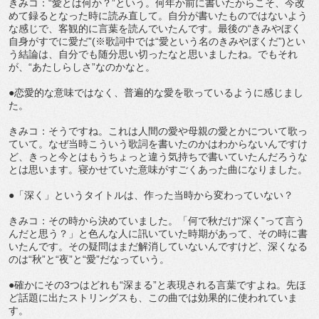
きみコ：“愛とは何か？”という。何年か前に書いたからこそ、今改
めて録るとなった時に読み直して。自分が書いたものではないよう
な感じで、客観的に言葉を読んでいたんです。最後の“きみやぼく
自身がすでに愛だ”(※歌詞中では“愛という名のきみやぼくだ”)とい
う結論は、自分でも随分思い切ったなと思いましたね。でもそれ
が、“あたしらしさ”なのかなと。
●恋愛的な意味ではなく、普遍的な愛を歌っているように感じまし
た。
きみコ：そうですね。これは人間の愛や母親の愛とかについて歌っ
ていて。なぜ当時こういう歌詞を書いたのかはわからないんですけ
ど、きっと今とはもうちょっと違う気持ちで書いていたんだろうな
とは思います。寝かせていた意味がすごくあった曲になりました。
●「深く」というタイトルは、作った当時から変わっていない？
きみコ：その時から決めていました。「何で秋だけ“深く”って言う
んだと思う？」と色んな人に訊いていた時期があって、その時に書
いたんです。その疑問はまだ解消していないんですけど、深くなる
のは“秋”と“夜”と“愛”だなっていう。
●確かにその3つはどれも“深まる”と表現される言葉ですよね。先ほ
ど話題に出たストリングスも、この曲では効果的に使われていま
す。