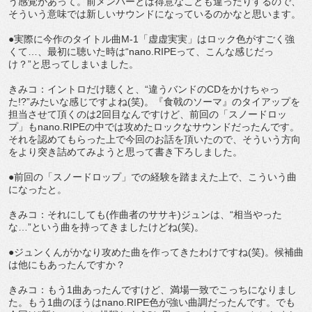
う感覚があって。前メンバーとは得意なことも違ったりするので、
そういう意味では新しいサウンドになっているのかなと思います。
●実際に今作のタイトル曲M-1「虚虚実実」はロック色がすごく強
くて…、最初に聴いた時は“nano.RIPEって、こんな感じだっ
け？”と思ってしまいました。
きみコ：イントロだけ聴くと、“違うバンドのCDをかけちゃっ
た!?”みたいな感じですよね(笑)。『食戟のソーマ』のタイアップを
担当させて頂くのは2回目なんですけど、前回の「スノードロッ
プ」もnano.RIPEの中では攻めたロックなサウンドだったんです。
それを認めてもらった上で今回のお話を頂いたので、そういう方向
をより突き詰めてみようと思って書き下ろしました。
●前回の「スノードロップ」での経験を踏まえた上で、こういう曲
になったと。
きみコ：それにしても(作曲者のササキ)ジュンは、“相当やった
な…”という曲を持ってきましたけどね(笑)。
●ジュンくんがかなり攻めた曲を作ってきたわけですね(笑)。候補曲
は他にもあったんですか？
きみコ：もう1曲あったんですけど、満場一致でこっちになりまし
た。もう1曲のほうはnano.RIPE色が強い曲調だったんです。でも