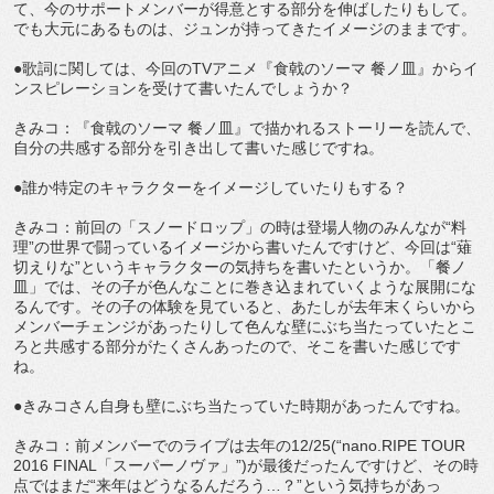
て、今のサポートメンバーが得意とする部分を伸ばしたりもして。
でも大元にあるものは、ジュンが持ってきたイメージのままです。
●歌詞に関しては、今回のTVアニメ『食戟のソーマ 餐ノ皿』からイ
ンスピレーションを受けて書いたんでしょうか？
きみコ：『食戟のソーマ 餐ノ皿』で描かれるストーリーを読んで、
自分の共感する部分を引き出して書いた感じですね。
●誰か特定のキャラクターをイメージしていたりもする？
きみコ：前回の「スノードロップ」の時は登場人物のみんなが“料
理”の世界で闘っているイメージから書いたんですけど、今回は“薙
切えりな”というキャラクターの気持ちを書いたというか。「餐ノ
皿」では、その子が色んなことに巻き込まれていくような展開にな
るんです。その子の体験を見ていると、あたしが去年末くらいから
メンバーチェンジがあったりして色んな壁にぶち当たっていたとこ
ろと共感する部分がたくさんあったので、そこを書いた感じです
ね。
●きみコさん自身も壁にぶち当たっていた時期があったんですね。
きみコ：前メンバーでのライブは去年の12/25(“nano.RIPE TOUR
2016 FINAL「スーパーノヴァ」”)が最後だったんですけど、その時
点ではまだ“来年はどうなるんだろう…？”という気持ちがあっ