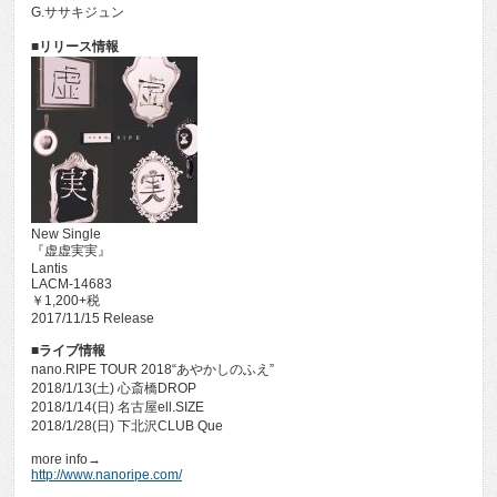
G.ササキジュン
■リリース情報
New Single
『虚虚実実』
Lantis
LACM-14683
￥1,200+税
2017/11/15 Release
■ライブ情報
nano.RIPE TOUR 2018“あやかしのふえ”
2018/1/13(土) 心斎橋DROP
2018/1/14(日) 名古屋ell.SIZE
2018/1/28(日) 下北沢CLUB Que
more info→
http://www.nanoripe.com/