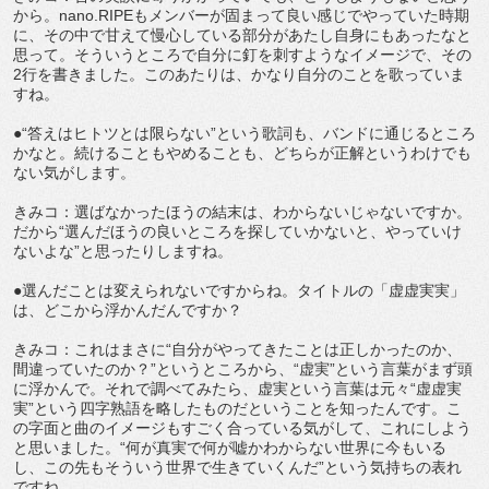
から。nano.RIPEもメンバーが固まって良い感じでやっていた時期
に、その中で甘えて慢心している部分があたし自身にもあったなと
思って。そういうところで自分に釘を刺すようなイメージで、その
2行を書きました。このあたりは、かなり自分のことを歌っていま
すね。
●“答えはヒトツとは限らない”という歌詞も、バンドに通じるところ
かなと。続けることもやめることも、どちらが正解というわけでも
ない気がします。
きみコ：選ばなかったほうの結末は、わからないじゃないですか。
だから“選んだほうの良いところを探していかないと、やっていけ
ないよな”と思ったりしますね。
●選んだことは変えられないですからね。タイトルの「虚虚実実」
は、どこから浮かんだんですか？
きみコ：これはまさに“自分がやってきたことは正しかったのか、
間違っていたのか？”というところから、“虚実”という言葉がまず頭
に浮かんで。それで調べてみたら、虚実という言葉は元々“虚虚実
実”という四字熟語を略したものだということを知ったんです。こ
の字面と曲のイメージもすごく合っている気がして、これにしよう
と思いました。“何が真実で何が嘘かわからない世界に今もいる
し、この先もそういう世界で生きていくんだ”という気持ちの表れ
ですね。