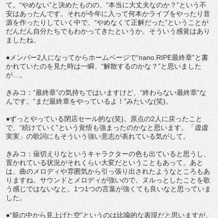
て。“やめない”と決めたものの、“本当に大丈夫なのか？”という不
安はあったんです。それが今年に入って何本かライブをやったり音
源を作ったりしていく中で、“やめなくて正解だった”ということが
だんだん自分たちでもわかってきたというか。そういう感覚はあり
ましたね。
●メンバー2人になってからホームページで“nano.RIPE最終章”と書
かれていたのを見た時は一瞬、“解散するのかな？”と思いました
が…。
きみコ：“最終章”の気持ちではいますけど、“終わらない最終章”な
んです。“まだ最終章をやっているよ！”みたいな(笑)。
●ずっとやっている閉店セール的な(笑)。原点の2人に戻ったこと
で、“続けていく”という覚悟も強まったのかなと思います。「虚虚
実実」の歌詞にもそういう強い意志が表れている気がして。
きみコ：薙切えりなというキャラクターの色も出ていると思うし、
置かれている状況がそれくらい大変だということもあって。あと
は、曲のメロディや雰囲気から引っ張り出されたようなところもあ
りますね。サウンドとメロディが強いので、ヌルっとしたことを歌
う感じではないなと。1つ1つの言葉が強くても良いなと思っていま
した。
●“籠の中から見上げた空”というのは比喩的な表現だと思いますが、