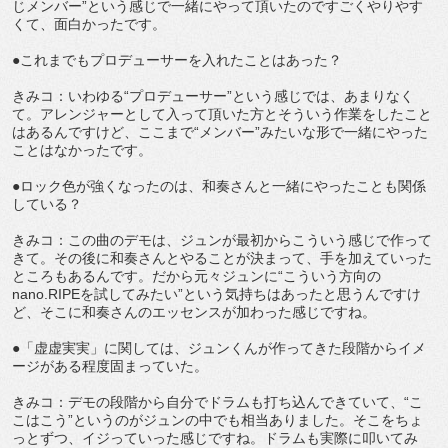
じメンバー”という感じで一緒にやって頂いたのですごくやりやす
くて、面白かったです。
●これまでもプロデューサーを入れたことはあった？
きみコ：いわゆる“プロデューサー”という感じでは、あまりなく
て。アレンジャーとして入って頂いた方とそういう作業をしたこと
はあるんですけど、ここまで“メンバー”みたいな形で一緒にやった
ことはなかったです。
●ロック色が強くなったのは、和奏さんと一緒にやったことも関係
している？
きみコ：この曲のデモは、ジュンが最初からこういう感じで作って
きて。その後に和奏さんとやることが決まって、手を加えていった
ところもあるんです。だから元々ジュンに“こういう方向の
nano.RIPEを試してみたい”という気持ちはあったと思うんですけ
ど、そこに和奏さんのエッセンスが加わった感じですね。
●「虚虚実実」に関しては、ジュンくんが作ってきた段階からイメ
ージがある程度固まっていた。
きみコ：デモの段階から自分でドラムも打ち込んできていて、“こ
こはこう”というのがジュンの中でも相当ありました。そこをちょ
っとずつ、イジっていった感じですね。ドラムも実際に叩いてみ