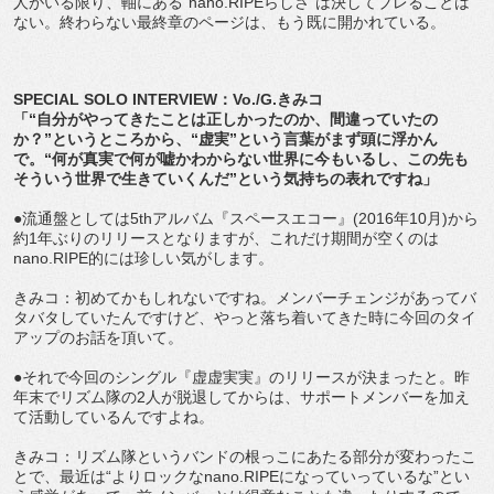
人がいる限り、軸にある“nano.RIPEらしさ”は決してブレることは
ない。終わらない最終章のページは、もう既に開かれている。
SPECIAL SOLO INTERVIEW：Vo./G.きみコ
「“自分がやってきたことは正しかったのか、間違っていたの
か？”というところから、“虚実”という言葉がまず頭に浮かん
で。“何が真実で何が嘘かわからない世界に今もいるし、この先も
そういう世界で生きていくんだ”という気持ちの表れですね」
●流通盤としては5thアルバム『スペースエコー』(2016年10月)から
約1年ぶりのリリースとなりますが、これだけ期間が空くのは
nano.RIPE的には珍しい気がします。
きみコ：初めてかもしれないですね。メンバーチェンジがあってバ
タバタしていたんですけど、やっと落ち着いてきた時に今回のタイ
アップのお話を頂いて。
●それで今回のシングル『虚虚実実』のリリースが決まったと。昨
年末でリズム隊の2人が脱退してからは、サポートメンバーを加え
て活動しているんですよね。
きみコ：リズム隊というバンドの根っこにあたる部分が変わったこ
とで、最近は“よりロックなnano.RIPEになっていっているな”とい