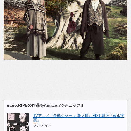
nano.RIPEの作品をAmazonでチェック!!
TVアニメ『食戟のソーマ 餐ノ皿』ED主題歌「虚虚実
実」
ランティス