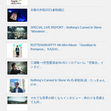
京都大作戦2021参戦後記
SPECIAL LIVE REPORT：Nothing's Carved In Stone
“Wonderer ...
ROTTENGRAFFTY 4th Mini Album 『Goodbye to
Romance』 KAZUO...
三浦隆一(空想委員会Vo./G.) ソロアルバム『空集合』イ
ンタビ...
Nothing’s Carved In Stone Vo./G.村松拓 続・たっきゅん
のキ...
それでも世界が続くならインタビュー：終わりを見据え
ても尚...