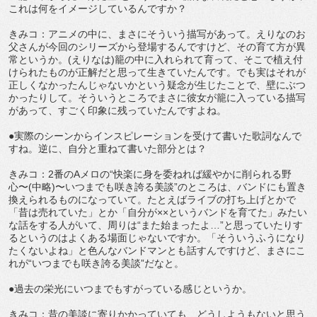
これは何をイメージしているんですか？
きみコ：アニメの中に、まさにそういう描写があって。えりなのお
父さんが今回のシリーズから登場するんですけど、その育て方が異
常というか。(えりなは)籠の中に入れられて育って、そこで植え付
けられたものが正解だと思って生きていたんです。でも実はそれが
正しくなかったんじゃないかという疑念が生じたことで、壁にぶつ
かったりして。そういうところでまさに彼女が籠に入っている描写
があって、すごく印象に残っていたんですよね。
●実際のシーンからインスピレーションを受けて書いた歌詞なんで
すね。逆に、自分と重ねて書いた部分とは？
きみコ：2番のAメロの“快楽に身を委ねれば緩やかに削られる野
心〜(中略)〜いつまでも咲き誇る美談”のところは、バンドにも置き
換えられるものになっていて。たとえばライブの打ち上げとかで
「昔は売れていた」とか「自分が××というバンドを育てた」みたい
な話をする人がいて、周りは“また始まったよ…”と思っていたりす
るというのはよくある場面じゃないですか。「そういうふうになり
たくないよね」と色んなバンドマンとも話すんですけど、まさにこ
れが“いつまでも咲き誇る美談”だなと。
●過去の栄光にいつまでもすがっている感じというか。
きみコ：昔の美談に寄りかかっていても、どうしようもないと思う