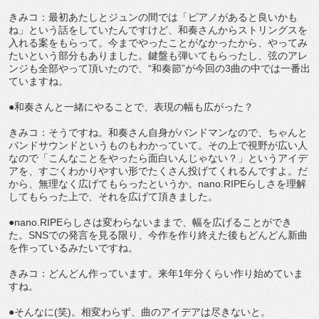
きみコ：最初あたしとジュンの間では「ピアノがあると良いかも
ね」という話をしていたんですけど、和奏さんからストリングスを
入れる案をもらって。今までやったことがなかったから、やってみ
たいという部分もありました。鍵盤も弾いてもらったし、弦のアレ
ンジも全部やって頂いたので、“和奏節”が今回の3曲の中では一番出
ていますね。
●和奏さんと一緒にやることで、表現の幅も広がった？
きみコ：そうですね。和奏さん自身がバンドマンなので、ちゃんと
バンドサウンドというものもわかっていて。その上で視野が広い人
なので「こんなことをやったら面白いんじゃない？」というアイデ
アを、すごくわかりやすい形でたくさん投げてくれるんですよ。だ
から、無理なく広げてもらったというか。nano.RIPEらしさを理解
してもらった上で、それを広げて頂きました。
●nano.RIPEらしさは変わらないままで、幅を広げることができ
た。SNSでの発言を見る限り、今作を作り終えた後もどんどん新曲
を作っているみたいですね。
きみコ：どんどん作っています。来年1年分くらい作り始めていま
すね。
●そんなに(笑)。相変わらず、曲のアイデアは尽きないと。