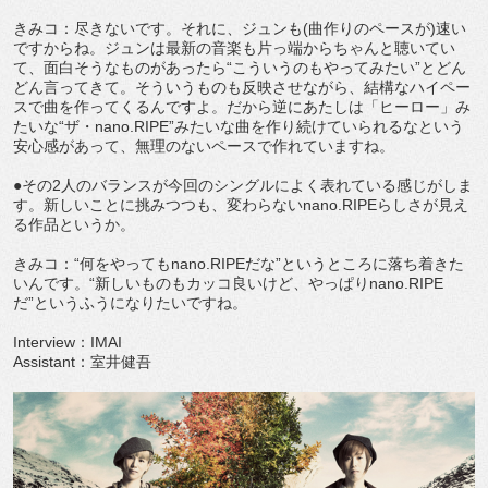
きみコ：尽きないです。それに、ジュンも(曲作りのペースが)速い
ですからね。ジュンは最新の音楽も片っ端からちゃんと聴いてい
て、面白そうなものがあったら“こういうのもやってみたい”とどん
どん言ってきて。そういうものも反映させながら、結構なハイペー
スで曲を作ってくるんですよ。だから逆にあたしは「ヒーロー」み
たいな“ザ・nano.RIPE”みたいな曲を作り続けていられるなという
安心感があって、無理のないペースで作れていますね。
●その2人のバランスが今回のシングルによく表れている感じがしま
す。新しいことに挑みつつも、変わらないnano.RIPEらしさが見え
る作品というか。
きみコ：“何をやってもnano.RIPEだな”というところに落ち着きた
いんです。“新しいものもカッコ良いけど、やっぱりnano.RIPE
だ”というふうになりたいですね。
Interview：IMAI
Assistant：室井健吾