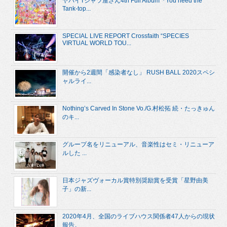
ヤバイTシャツ屋さん4th Full Album『You need the
Tank-top...
SPECIAL LIVE REPORT Crossfaith “SPECIES
VIRTUAL WORLD TOU...
開催から2週間「感染者なし」 RUSH BALL 2020スペシ
ャルライ...
Nothing’s Carved In Stone Vo./G.村松拓 続・たっきゅん
のキ...
グループ名をリニューアル、音楽性はセミ・リニューア
ルした ...
日本ジャズヴォーカル賞特別奨励賞を受賞「星野由美
子」の新...
2020年4月、全国のライブハウス関係者47人からの現状
報告。