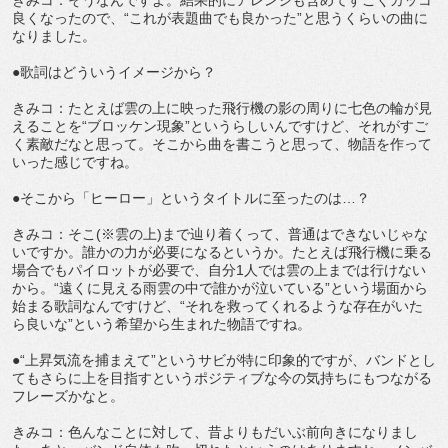
きみコ：そうなんですよ。結果的にアレンジも含めてすごくカッコ
良くなったので、“これが表題曲でも良かった”と思うくらいの曲に
なりました。
●歌詞はどういうイメージから？
きみコ：たとえば雲の上に映った飛行機の影の周りに七色の輪が見
えることを“ブロッケン現象”というらしいんですけど、それがすご
く素敵だなと思って。そこから曲を書こうと思って、物語を作って
いった感じですね。
●そこから「ヒーロー」というタイトルに至ったのは…？
きみコ：そこ(※雲の上)まで辿り着くって、普通はできないじゃな
いですか。誰かの力が必要になるというか。たとえば飛行機に乗る
場合でもパイロットが必要で、自分1人では雲の上までは行けない
から。“遠くに見える雨雲の中で誰かが泣いている”という場面から
始まる歌詞なんですけど、“それを救ってくれるような存在がいた
ら良いな”という希望から生まれた物語ですね。
●“上昇気流を捕まえて”というサビが特に印象的ですが、バンドとし
てもさらに上を目指すというポジティブな今の気持ちにもつながる
フレーズかなと。
きみコ：色んなことに対して、昔よりもだいぶ前向きになりまし