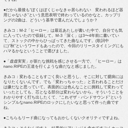
●だから最後も“ぼくはぼくじゃなきゃ居られない 変われるほど器
用じゃないさ”という意思表明で終わっているのかなと。カップリ
ングの2曲は、どういう基準で選んだんでしょうか？
きみコ：M-2「ヒーロー」は最近あたしが書いた中で、自分でも気
に入っていたので収録して。M-3「深く」は3〜4年前に書いてい
て、ストックの中からひっぱってきた曲なんです。(歌詞中
に)“秋”というワードもあったので、今回のリリースタイミングにも
ハマるかなということで選びました。
●「虚虚実実」が新たな挑戦を感じさせる一方で、「ヒーロー」は
nano.RIPEの王道を行くような曲だなと感じました。
きみコ：変わることもすごく良いと思うし、そこに対して臆病には
なりたくないんです。でも「変わっちゃった」と言われることだけ
は嫌だなと思っていて。表面的には色んなことに挑戦して変わって
いったとしても、芯となる部分は変わらないから。そういうことを
わかりやすく打ち出したくて、“これぞザ・バンドサウンド”という
シンプルなnano.RIPEのロックにしたいなと思って作った曲です
ね。
●こちらもリード曲になってもおかしくないクオリティですよね。