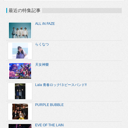
最近の特集記事
ALL iN FAZE
らくなつ
天女神樂
Lala 青春ロック!３ピースバンド!!
PURPLE BUBBLE
EVE OF THE LAIN