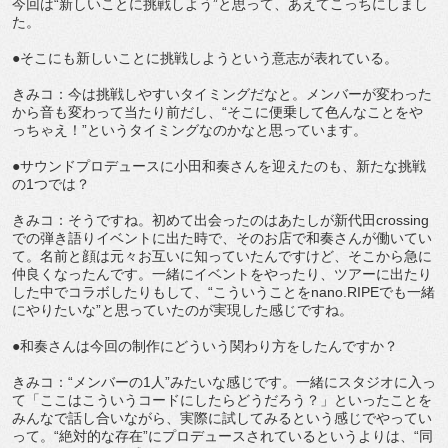
今回は“新しいことに挑戦しよう”と思って、あえてこっちにしまし
た。
●そこにも新しいことに挑戦しようという意志が表れている。
きみコ：今は挑戦しやすいタイミングだなと。メンバーが変わった
から音も変わって当たり前だし、“そこに便乗して色んなことをや
っちゃえ！”というタイミングなのかなと思っています。
●サウンドプロデュースに小田和奏さんを迎えたのも、新たな挑戦
の1つでは？
きみコ：そうですね。初めて出会ったのはあたしが新代田crossing
での弾き語りイベントに出た時で、そのお店で和奏さんが働いてい
て。名前と顔は元々お互いに知っていたんですけど、そこから急に
仲良くなったんです。一緒にイベントをやったり、ツアーに出たり
した中でコラボしたりもして、“こういうことをnano.RIPEでも一緒
にやりたいな”と思っていたのが実現した感じですね。
●和奏さんは今回の制作にどういう関わり方をしたんですか？
きみコ：“メンバーの1人”みたいな感じです。一緒にスタジオに入っ
て「ここはこういうコードにしたらどうだろう？」といったことを
みんなで話し合いながら、実際に試してみるという感じでやってい
って。“絶対的な存在”にプロデュースされているというよりは、“同