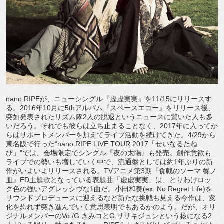
nano.RIPEが、ニューシングル『虚虚実実』を11/15にリリースす
る。2016年10月に5thアルバム『スペースエコー』をリリース後、
突如発表されたリズム隊2人の脱退というニュースに驚いた人も多
いだろう。それでも彼らは立ち止まることなく、2017年に入ってか
らはサポートメンバーを加えてライブ活動を続けてきた。4/29から
東名阪で行った“nano.RIPE LIVE TOUR 2017「せいなるたね
び」”では、会場限定でシングル『夜の太陽』も発売。創作意欲も
ライブでの勢いも増していく中で、流通盤としては約1年ぶりの新
作がいよいよリリースされる。TVアニメ第3期『食戟のソーマ 餐ノ
皿』ED主題歌となっている表題曲「虚虚実実」は、とりわけロッ
ク色の強いアグレッシヴな1曲だ。小田和奏(ex. No Regret Life)を
サウンドプロデュースに迎えるなど新たな挑戦も見える今作は、変
化を恐れず突き進んでいく意思表明でもあるかのよう。だが、オリ
ジナルメンバーのVo./G.きみコとG.ササキジュンという核になる2