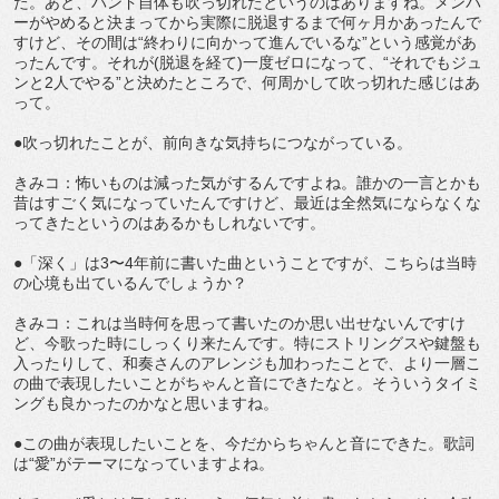
た。あと、バンド自体も吹っ切れたというのはありますね。メンバ
ーがやめると決まってから実際に脱退するまで何ヶ月かあったんで
すけど、その間は“終わりに向かって進んでいるな”という感覚があ
ったんです。それが(脱退を経て)一度ゼロになって、“それでもジュ
ンと2人でやる”と決めたところで、何周かして吹っ切れた感じはあ
って。
●吹っ切れたことが、前向きな気持ちにつながっている。
きみコ：怖いものは減った気がするんですよね。誰かの一言とかも
昔はすごく気になっていたんですけど、最近は全然気にならなくな
ってきたというのはあるかもしれないです。
●「深く」は3〜4年前に書いた曲ということですが、こちらは当時
の心境も出ているんでしょうか？
きみコ：これは当時何を思って書いたのか思い出せないんですけ
ど、今歌った時にしっくり来たんです。特にストリングスや鍵盤も
入ったりして、和奏さんのアレンジも加わったことで、より一層こ
の曲で表現したいことがちゃんと音にできたなと。そういうタイミ
ングも良かったのかなと思いますね。
●この曲が表現したいことを、今だからちゃんと音にできた。歌詞
は“愛”がテーマになっていますよね。