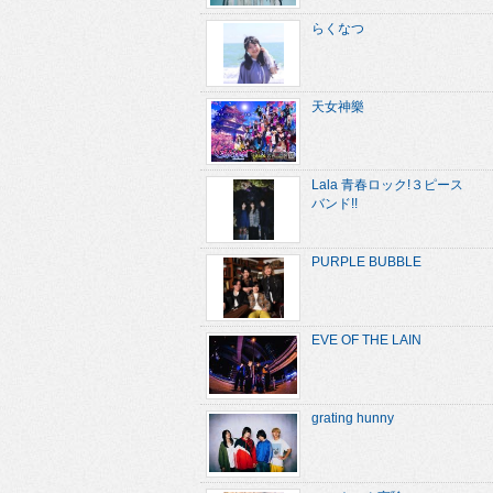
らくなつ
天女神樂
Lala 青春ロック!３ピース
バンド!!
PURPLE BUBBLE
EVE OF THE LAIN
grating hunny