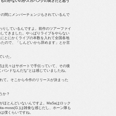
うものがないのがスカパンクの良さだと思う
、その間にメンバーチェンジもされているんで
れ替わりしているんですよ。前作のツアーファイ
動してきました。やっぱりライブをやらない
上にとにかくライブの本数を入れて全国各地
だったので、「しんどいから辞めます」とか言
ていた。
。僕は元々はサポートで手伝っていて、その後
くバンドなんだな”とは感じていましたね。
てくれて。そこから今作のリリースが決まった
うか？
人間がほとんどいないんですよ。MaSaはロック
ta-moss(G.)は雑食な感じだし、ホーン隊も
のは僕くらいですね。