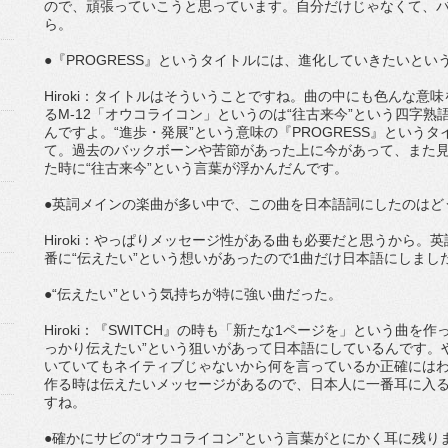
ので、頑張っていこうと思っています。自分だけじゃなくて、
ら。
●『PROGRESS』というタイトルには、進化していきたいと
Hiroki：タイトルはそういうことですね。曲の中にも色んな意
るM-12「オウコライコン」というのは“往古来今”という四字熟
んですよ。“進歩・発展”という意味の『PROGRESS』という
て。過去のバックボーンや苦節があった上に今があって、また
た時に“往古来今”という言葉が浮かんだんです。
●英詞メインの楽曲が多い中で、この曲を日本語詞にしたのはど
Hiroki：やっぱりメッセージ性がある曲も必要だと思うから
番に“伝えたい”という想いがあったので1曲だけ日本語にしまし
●“伝えたい”という気持ちが特に強い曲だった。
Hiroki：『SWITCH』の時も「新たな1ページを」という曲
っかり伝えたい”という狙いがあって日本語にしているんです。
いていてもネイティブじゃないから何を言っているか正確には
作る時は伝えたいメッセージがあるので、日本人に一番耳に入
すね。
●確かにサビの“オウコライコン”という言葉がとにかく耳に残り