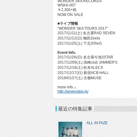
WONDER SKA RECORDS
WSKA-007
￥2,300+税
NOW ON SALE
■ライブ情報
“WONDER SKA TOURS 2017”
2017/11/11(土) 名古屋RAD SEVEN
2017/11/12(日) 梅田Zeela
2017/11/25(土) 下北沢ReG
Event Info.
2017/11/26(日) 名古屋今池3STAR
2017/12/09(土) 高崎club JAMMER'S
2017/12/16(土) 松本ALECX
2017/12/17(日) 新宿ACB HALL
2018/01/27(土) 京都MUSE
more info→
http://sevenstep.jp/
最近の特集記事
ALL iN FAZE