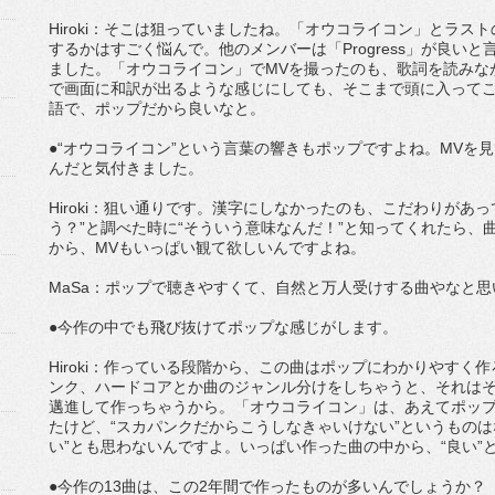
Hiroki：そこは狙っていましたね。「オウコライコン」とラストのM
するかはすごく悩んで。他のメンバーは「Progress」が良い
ました。「オウコライコン」でMVを撮ったのも、歌詞を読みな
で画面に和訳が出るような感じにしても、そこまで頭に入って
語で、ポップだから良いなと。
●“オウコライコン”という言葉の響きもポップですよね。MVを
んだと気付きました。
Hiroki：狙い通りです。漢字にしなかったのも、こだわりがあ
う？”と調べた時に“そういう意味なんだ！”と知ってくれたら、
から、MVもいっぱい観て欲しいんですよね。
MaSa：ポップで聴きやすくて、自然と万人受けする曲やなと思
●今作の中でも飛び抜けてポップな感じがします。
Hiroki：作っている段階から、この曲はポップにわかりやす
ンク、ハードコアとか曲のジャンル分けをしちゃうと、それは
邁進して作っちゃうから。「オウコライコン」は、あえてポッ
たけど、“スカパンクだからこうしなきゃいけない”というものは
い”とも思わないんですよ。いっぱい作った曲の中から、“良い”
●今作の13曲は、この2年間で作ったものが多いんでしょうか？