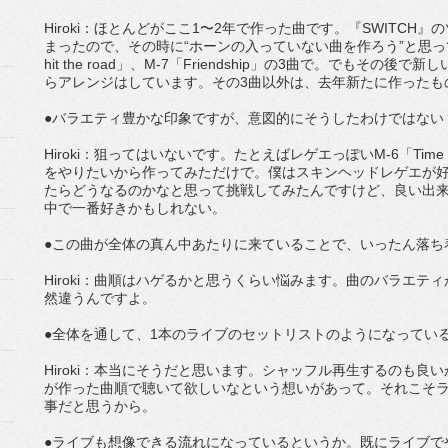
Hiroki：ほとんどがここ1〜2年で作った曲です。『SWITC
まったので、その時に“ホーンの入っていない曲を作ろう”と思って作った
hit the road」、M-7「Friendship」の3曲で。でもそ
らアレンジはしています。その3曲以外は、去年新たに作ったも
●バラエティ豊かな印象ですが、意図的にそうしたわけではない
Hiroki：狙ってはいないです。たとえばレゲエっぽいM-6「Time 
をやりたいから作ってみただけで。僕はスキンヘッドレゲエが
たらどうなるのかなと思って挑戦してみたんですけど、良い出
中で一番好きかもしれない。
●この曲が全体の真ん中あたりに来ていることで、いったん落ち
Hiroki：曲順はハゲるかと思うくらい悩みます。曲のバラエテ
然違うんですよ。
●全体を通して、1本のライブのセットリストのようになってい
Hiroki：本当にそうだと思います。シャッフル再生するのも
が作った曲順で聴いて欲しいなという想いがあって。それこそ
事だと思うから。
●ライブも想像できる流れになっているというか。既にライブで