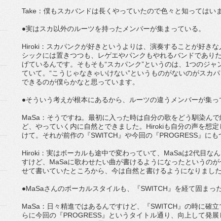
Take：僕もスカバンドは長くやっていたので色々と知ってはいます
●実はスカ以外のルーツを持ったメンバーが集まっている。
Hiroki：スカパンクが好きというよりは、演奏することが好
シックには置きつつも、レゲエやパンクもやれるバンドでありた
げているんです。そもそも“スカパンク”というのは、1つのジ
ていて。“こうじゃなきゃいけない”というものがないのがスカ
できるのが僕らかなと思っています。
●そういう考えが根本にあるから、ルーツの違うメンバーが集っ
MaSa：そうですね。最初に入った時は自分の歌をどう馴染ん
ど、やっていく内に自然とできました。Hirokiも自分の声を
けて。それが前作の『SWITCH』や今回の『PROGRESS』
Hiroki：実はボーカルも途中で変わっていて、MaSaは2代目
すけど、MaSaに歌わせたい曲が書けるようになったというのが
せて書いていたところから、今は自然と書けるようになりまし
●MaSaさんのボーカルスタイルも、『SWITCH』を経て固ま
MaSa：日々精進ではあるんですけど、『SWITCH』の時に
らに今回の『PROGRESS』というタイトル通り、向上して発