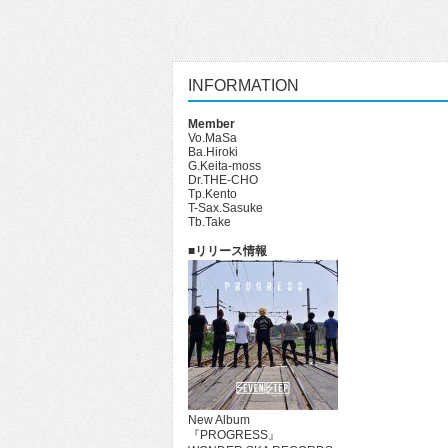
INFORMATION
Member
Vo.MaSa
Ba.Hiroki
G.Keita-moss
Dr.THE-CHO
Tp.Kento
T-Sax.Sasuke
Tb.Take
■リリース情報
New Album
『PROGRESS』