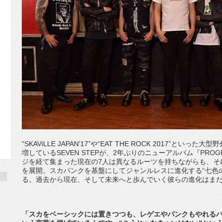
“SKAViLLE JAPAN'17”や“EAT THE ROCK 2017”
増しているSEVEN STEPが、2年ぶりのニューアルバム『PR
ジを経て集まった現在の7人は異なるルーツを持ちながらも、そ
を展開。スカパンクを基盤にしてジャンルレスに進化する“七色
る。過去から現在、そして未来へと歩んでいく彼らの進化はま
「スカをベーシックには置きつつも、レゲエやパンクもやれるバ