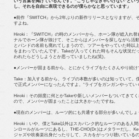
いう言葉を掲げているんです。“こうじゃなきゃいけない”とい
し、それを自由に表現できるのが僕らかなと思っています」
●前作『SWITCH』から2年ぶりの新作リリースとなりますが
すよね。
Hiroki：『SWITCH』の時のメンバーから、ホーン隊が総入
ナルでホーン隊が抜けて、そこからはメンバーを探しながら活
とバンドの名前も廃れてしまうので、ツアーをやっていた時以
をまわっていたんです。Takeが入ってくれた時もそんな状況
われたらどうしようとか思っていましたね(笑)。
●メンバーが固まる前から、とにかくライブをたくさんやり続け
Take：加入する前から、ライブの本数が多いのは知っていて
で正式メンバーになったんですよ。“ライブをガンガンやってい
Hiroki：その頻度に何とかTakeや新しいメンバーもついてき
ので、メンバーが固まったことは大きかったですね。
●現在のメンバーは、ルーツ的にも共通する部分が多いんでしょ
Hiroki：いや、僕とTake以外はスカパンク的なルーツのある
ンロールがルーツにあるし、THE-CHO(Dr.)はメタラーだし、Kei
ジャズや吹奏楽出身だったりして、スカをがっつり聴いている