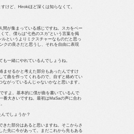
けど、Hirokiほど深くは知らなくて。
きな人間が集まっている感じですね。スカをベー
くて、僕らは“七色のスカ”という言葉を掲
ャンルというよりミクスチャーなものだと思っ
パンクの良さだと思うし、それを自由に表現
ても一緒にやれているんでしょうね。
で絡ませるかと考えた部分もあったんですけ
想定して曲を作ってくれるので、自ずと絡めてい
にもつながっているんじゃないかなと思います。
なんですよ。基本的に僕が曲を書いているんで
一番大きいですね。最初はMaSaの声に合わ
た。
ったんでしょうか？
確立できた部分はあると思いますね。そこからさ
展した先に今があって。まだこれから先もある