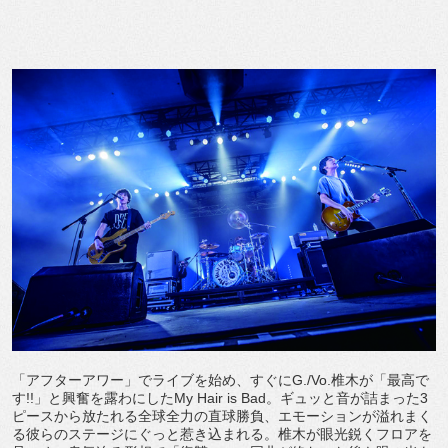
「アフターアワー」でライブを始め、すぐにG./Vo.椎木が「最高で
す!!」と興奮を露わにしたMy Hair is Bad。ギュッと音が詰まった3
ピースから放たれる全球全力の直球勝負、エモーションが溢れまく
る彼らのステージにぐっと惹き込まれる。椎木が眼光鋭くフロアを