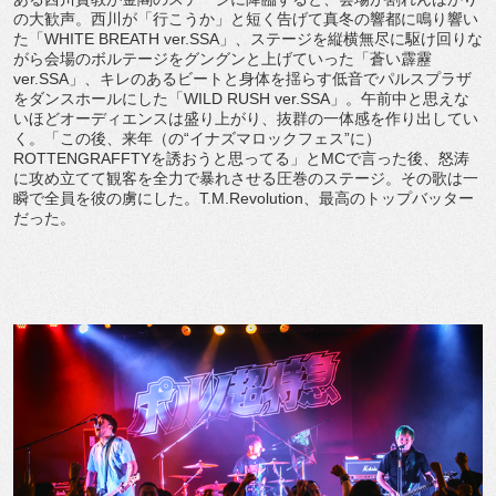
の大歓声。西川が「行こうか」と短く告げて真冬の響都に鳴り響い
た「WHITE BREATH ver.SSA」、ステージを縦横無尽に駆け回りな
がら会場のボルテージをグングンと上げていった「蒼い霹靂
ver.SSA」、キレのあるビートと身体を揺らす低音でパルスプラザ
をダンスホールにした「WILD RUSH ver.SSA」。午前中と思えな
いほどオーディエンスは盛り上がり、抜群の一体感を作り出してい
く。「この後、来年（の“イナズマロックフェス”に）
ROTTENGRAFFTYを誘おうと思ってる」とMCで言った後、怒涛
に攻め立てて観客を全力で暴れさせる圧巻のステージ。その歌は一
瞬で全員を彼の虜にした。T.M.Revolution、最高のトップバッター
だった。