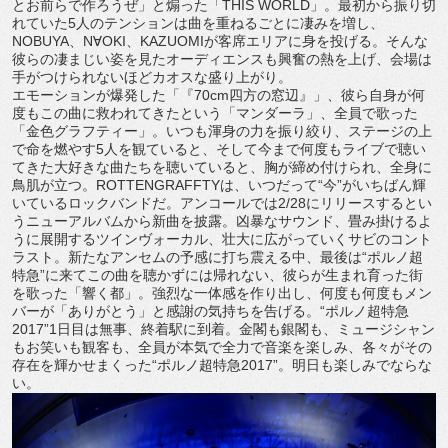
とお前らで作ろうぜ」と煽った「THIS WORLD」。最初から振り切
れていた5人のテンションは曲を重ねるごとに凄みを増し、
NOBUYA、N∀OKI、KAZUOMIが客席エリアに身を投げる。そんな
彼らの凄まじい姿を見たオーディエンスも興奮の熱を上げ、会場は
手がつけられないほどカオスな盛り上がり。
エモーションが爆発した「『70cm四方の窓辺』」、彼ら自身が何
度もこの曲に救われてきたという「マンダーラ」、全員で歌った
「金色グラフティー」。いつも渾身の力を振り絞り、ステージの上
で命を燃やす5人を観ていると、そして今まで何度もライブで聴い
てきた大好きな曲たちを聴いていると、胸が締め付けられ、全身に
鳥肌が立つ。ROTTENGRAFFTYは、いつだって“今”がいちばん輝
いているロックバンドだ。アンコールでは2/28にリリースするとい
うニューアルバムから新曲を披露。凶暴なサウンド、畳み掛けるよ
うに展開するツインヴォーカル、壮大に広がっていくサビのコント
ラスト。新たなアンセムの予感に打ち震える中、最後は“ポルノ超
特急”に来てこの曲を聴かずには帰れない、彼らが生まれ育った街
を歌った「響く都」。強烈な一体感を作り出し、何度も何度もメン
バーが「ありがとう」と感謝の気持ちを告げる。“ポルノ超特急
2017”1日目は無事、終着駅に到着。金閣も銀閣も、ミュージシャン
もお笑いも観客も、全員が本気で全力で音楽を楽しみ、各々がその
存在を輝かせまくった“ポルノ超特急2017”。明日も楽しみでならな
い。