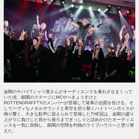
金閣のヤバイTシャツ屋さんがオーディエンスを暴れさせまくって
いた頃、銀閣のステージにMCやべきょうすけと
ROTTENGRAFFTYのメンバーが登場して発車の合図を告げる。そ
してヘヴィなメタルサウンドと寒空を切り裂くハイトーンボイスが
鳴り響く。大きな歓声に迎えられて登場したTHE冠は、金閣の盛り
上がりに負けじと前から後ろまでぎっしりと詰めかけたオーディエ
ンスを一気に加熱し、銀閣の空間を灼熱のライブハウスへと塗り替
えた。