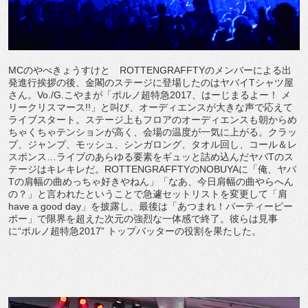
MCのやべきょうすけと ROTTENGRAFFTYのメンバーによる出
発進行挨拶の後、金閣のステージに登場したのはヤバイTシャツ屋
さん。Vo./G.こやまが「ポルノ超特急2017、はーじまるよー！ メ
リークリスマース!!」と叫び、オーディエンスが大きな声で応えて
ライブスタート。ステージ上もフロアのオーディエンスも朝からめ
ちゃくちゃテンションが高く、会場の温度が一気に上がる。クラッ
プ、ジャンプ、モッシュ、シンガロング、タオル回し、コール＆レ
スポンス…ライブのあらゆる要素をギュッと詰め込んだヤバTのス
テージはキレキレだ。ROTTENGRAFFTYのNOBUYAに「俺、ヤバ
Tの肩幅の曲めっちゃ好きやねん」「なあ、今日肩幅の曲やらへん
の？」と言われたということで急遽セットリストを変更して「肩
have a good day」を披露し、最後は「あつまれ！パーティーピー
ポー」で限界を超えた次元の強烈な一体感で終了。彼らは見事
に“ポルノ超特急2017” トップバッターの役割を果たした。