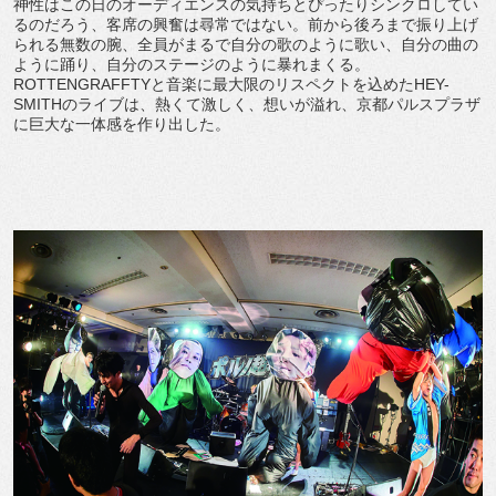
神性はこの日のオーディエンスの気持ちとぴったりシンクロしてい
るのだろう、客席の興奮は尋常ではない。前から後ろまで振り上げ
られる無数の腕、全員がまるで自分の歌のように歌い、自分の曲の
ように踊り、自分のステージのように暴れまくる。
ROTTENGRAFFTYと音楽に最大限のリスペクトを込めたHEY-
SMITHのライブは、熱くて激しく、想いが溢れ、京都パルスプラザ
に巨大な一体感を作り出した。