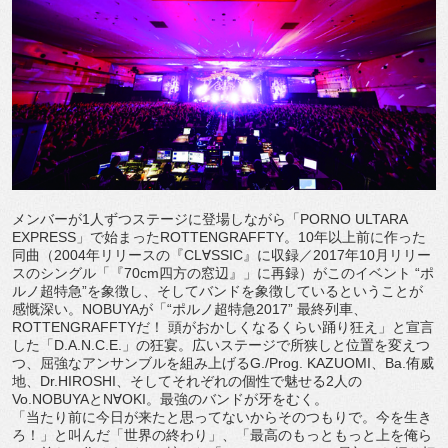
メンバーが1人ずつステージに登場しながら「PORNO ULTARA
EXPRESS」で始まったROTTENGRAFFTY。10年以上前に作った
同曲（2004年リリースの『CL∀SSIC』に収録／2017年10月リリー
スのシングル「『70cm四方の窓辺』」に再録）がこのイベント “ポ
ルノ超特急”を象徴し、そしてバンドを象徴しているということが
感慨深い。NOBUYAが「“ポルノ超特急2017” 最終列車、
ROTTENGRAFFTYだ！ 頭がおかしくなるくらい踊り狂え」と宣言
した「D.A.N.C.E.」の狂宴。広いステージで所狭しと位置を変えつ
つ、屈強なアンサンブルを組み上げるG./Prog. KAZUOMI、Ba.侑威
地、Dr.HIROSHI、そしてそれぞれの個性で魅せる2人の
Vo.NOBUYAとN∀OKI。最強のバンドが牙をむく。
「当たり前に今日が来たと思ってないからそのつもりで。今を生き
ろ！」と叫んだ「世界の終わり」、「最高のもっともっと上を俺ら