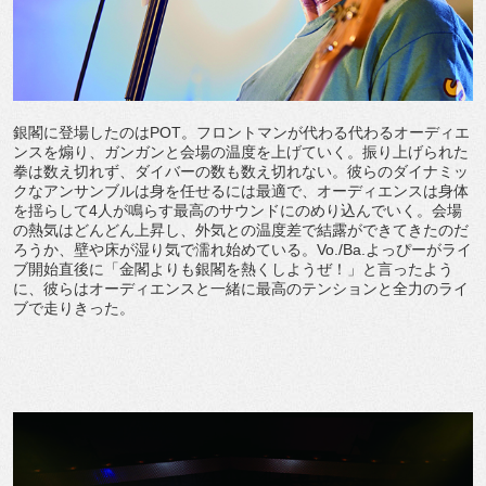
銀閣に登場したのはPOT。フロントマンが代わる代わるオーディエ
ンスを煽り、ガンガンと会場の温度を上げていく。振り上げられた
拳は数え切れず、ダイバーの数も数え切れない。彼らのダイナミッ
クなアンサンブルは身を任せるには最適で、オーディエンスは身体
を揺らして4人が鳴らす最高のサウンドにのめり込んでいく。会場
の熱気はどんどん上昇し、外気との温度差で結露ができてきたのだ
ろうか、壁や床が湿り気で濡れ始めている。Vo./Ba.よっぴーがライ
ブ開始直後に「金閣よりも銀閣を熱くしようぜ！」と言ったよう
に、彼らはオーディエンスと一緒に最高のテンションと全力のライ
ブで走りきった。