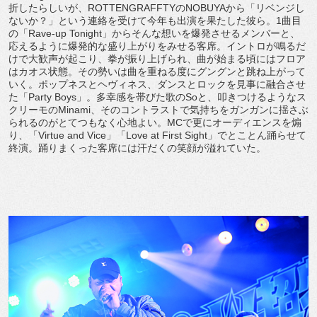
折したらしいが、ROTTENGRAFFTYのNOBUYAから「リベンジし
ないか？」という連絡を受けて今年も出演を果たした彼ら。1曲目
の「Rave-up Tonight」からそんな想いを爆発させるメンバーと、
応えるように爆発的な盛り上がりをみせる客席。イントロが鳴るだ
けで大歓声が起こり、拳が振り上げられ、曲が始まる頃にはフロア
はカオス状態。その勢いは曲を重ねる度にグングンと跳ね上がって
いく。ポップネスとヘヴィネス、ダンスとロックを見事に融合させ
た「Party Boys」。多幸感を帯びた歌のSoと、叩きつけるようなス
クリーモのMinami、そのコントラストで気持ちをガンガンに揺さぶ
られるのがとてつもなく心地よい。MCで更にオーディエンスを煽
り、「Virtue and Vice」「Love at First Sight」でとことん踊らせて
終演。踊りまくった客席には汗だくの笑顔が溢れていた。