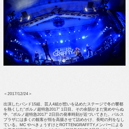
＜2017/12/24＞
出演したバンド15組、芸人4組が想いを込めたステージで冬の響都
を熱くした“ポルノ超特急2017” 1日目。その余韻がまだ覚めやらぬ
中、“ポルノ超特急2017” 2日目の発車時刻が近づいてきた。パルス
プラザには多くの観客が頬を高揚させて詰めかけ、長蛇の列をなし
ている。MC やべきょうすけとROTTENGRAFFTYメンバーによる