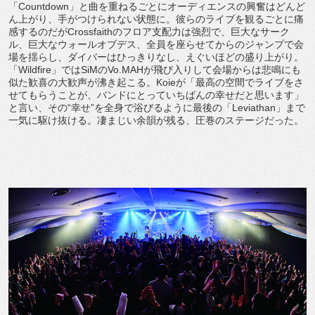
「Countdown」と曲を重ねるごとにオーディエンスの興奮はどんど
ん上がり、手がつけられない状態に。彼らのライブを観るごとに痛
感するのだがCrossfaithのフロア支配力は強烈で、巨大なサーク
ル、巨大なウォールオブデス、全員を座らせてからのジャンプで会
場を揺らし、ダイバーはひっきりなし、えぐいほどの盛り上がり。
「Wildfire」ではSiMのVo.MAHが飛び入りして会場からは悲鳴にも
似た歓喜の大歓声が沸き起こる。Koieが「最高の空間でライブをさ
せてもらうことが、バンドにとっていちばんの幸せだと思います」
と言い、その“幸せ”を全身で浴びるように最後の「Leviathan」まで
一気に駆け抜ける。凄まじい余韻が残る、圧巻のステージだった。