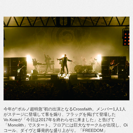
今年が“ポルノ超特急”初の出演となるCrossfaith。メンバー1人1人
がステージに登場して客を煽り、フラッグを掲げて登場した
Vo.Koieが「今日は2017年を終わらせに来ました」と告げて
「Monolith」でスタート。フロアには巨大なサークルが出現し、Oi
コール、ダイヴと爆発的な盛り上がり。「FREEDOM」