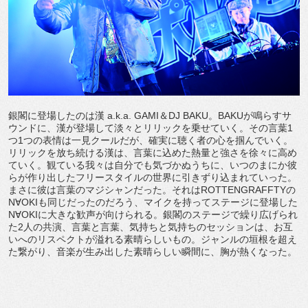
銀閣に登場したのは漢 a.k.a. GAMI＆DJ BAKU。BAKUが鳴らすサ
ウンドに、漢が登場して淡々とリリックを乗せていく。その言葉1
つ1つの表情は一見クールだが、確実に聴く者の心を掴んでいく。
リリックを放ち続ける漢は、言葉に込めた熱量と強さを徐々に高め
ていく。観ている我々は自分でも気づかぬうちに、いつのまにか彼
らが作り出したフリースタイルの世界に引きずり込まれていった。
まさに彼は言葉のマジシャンだった。それはROTTENGRAFFTYの
N∀OKIも同じだったのだろう、マイクを持ってステージに登場した
N∀OKIに大きな歓声が向けられる。銀閣のステージで繰り広げられ
た2人の共演、言葉と言葉、気持ちと気持ちのセッションは、お互
いへのリスペクトが溢れる素晴らしいもの。ジャンルの垣根を超え
た繋がり、音楽が生み出した素晴らしい瞬間に、胸が熱くなった。