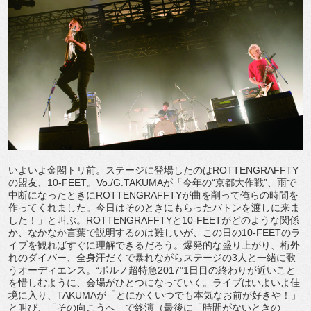
いよいよ金閣トリ前。ステージに登場したのはROTTENGRAFFTY
の盟友、10-FEET。Vo./G.TAKUMAが「今年の“京都大作戦”、雨で
中断になったときにROTTENGRAFFTYが曲を削って俺らの時間を
作ってくれました。今日はそのときにもらったバトンを渡しに来ま
した！」と叫ぶ。ROTTENGRAFFTYと10-FEETがどのような関係
か、なかなか言葉で説明するのは難しいが、この日の10-FEETのラ
イブを観ればすぐに理解できるだろう。爆発的な盛り上がり、桁外
れのダイバー、全身汗だくで暴れながらステージの3人と一緒に歌
うオーディエンス。“ポルノ超特急2017”1日目の終わりが近いこと
を惜しむように、会場がひとつになっていく。ライブはいよいよ佳
境に入り、TAKUMAが「とにかくいつでも本気なお前が好きや！」
と叫び、「その向こうへ」で終演（最後に「時間がないときの