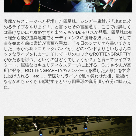
客席からステージへと登場した四星球。シンガー康雄が「攻めに攻
めるライブをやります！」と言ったその言葉通り、ここでは詳しく
は書けないほど攻めすぎた出で立ちでDr.モリスが登場。四星球は初
っ端から飛び道具連発でオーディエンスの度肝を抜いた。 そして
曲を始める前に康雄が言葉を重ね、「今日のシナリオを書いてきま
した。今から我々コミックバンドが、どのバンドよりもいちばんロ
ックなライブをします。そしてトリのロックなROTTENGRAFFTY
がかたきを討つ、というのはどうでしょうか？」と言ってライブス
タート。屈強なセキュリティをステージに上げる、G.まさやんが高
所に登る、ROTTENGRAFFTYのメンバー（を模した人形）を客席
に投げ入れる、etc…。型破りなライブで散々笑わせた後、最後は
なぜかめちゃくちゃ感動するという四星球の真骨頂が存分に味わえ
た。