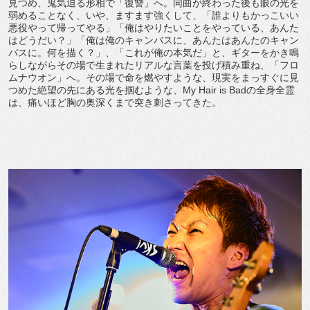
見つめ、鬼気迫る形相で「復讐」へ。同曲が終わった後も眼の光を
弱めることなく、いや、ますます強くして、「誰よりもかっこいい
悪役やって帰ってやる」「俺はやりたいことをやっている、あんた
はどうだい？」「俺は俺のキャンバスに、あんたはあんたのキャン
バスに。何を描く？」、「これが俺の本気だ」と、ギターをかき鳴
らしながらその場で生まれたリアルな言葉を投げ積み重ね、「フロ
ムナウオン」へ。その場で命を燃やすような、現実をまっすぐに見
つめた絶望の先にある光を掴むような、My Hair is Badの全身全霊
は、痛いほど胸の奥深くまで突き刺さってきた。