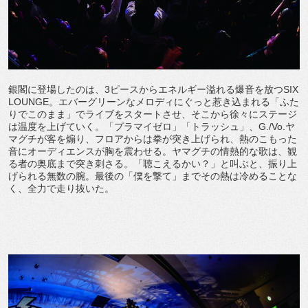
銀閣に登場したのは、3ピースからエネルギー溢れる爆音を放つSIX
LOUNGE。エバーグリーンなメロディにぐっと惹き込まれる「ふた
りでこのまま」でライブをスタートさせ、そこから徐々にステージ
は温度を上げていく。「プラマイゼロ」「トラッシュ」、G./Vo.ヤ
マグチが客を煽り、フロアからは拳が突き上げられ、熱のこもった
音にオーディエンスが胸を震わせる。ヤマグチの情熱的な歌は、観
る者の奥底まで突き刺さる。「聴こえるかい？」と叫ぶと、振り上
げられる無数の腕。最後の「僕を撃て」までその熱は冷めることな
く、全力で走り抜いた。