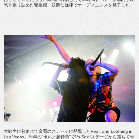
愁と張り詰めた緊張感、妖艶な旋律でオーディエンスを魅了した。
大歓声に包まれて金閣のステージに登場したFear, and Loathing in
Las Vegas。昨年の“ポルノ超特急”でVo.Soがステージから落ちて骨