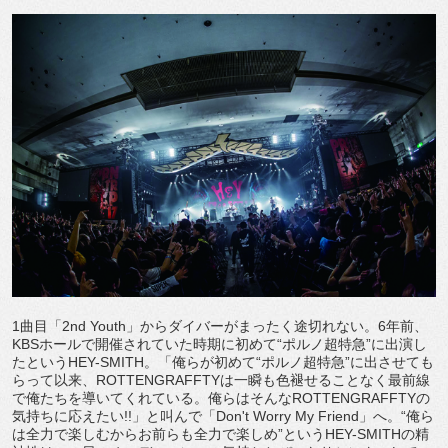
1曲目「2nd Youth」からダイバーがまったく途切れない。6年前、
KBSホールで開催されていた時期に初めて“ポルノ超特急”に出演し
たというHEY-SMITH。「俺らが初めて“ポルノ超特急”に出させても
らって以来、ROTTENGRAFFTYは一瞬も色褪せることなく最前線
で俺たちを導いてくれている。俺らはそんなROTTENGRAFFTYの
気持ちに応えたい!!」と叫んで「Don't Worry My Friend」へ。“俺ら
は全力で楽しむからお前らも全力で楽しめ”というHEY-SMITHの精