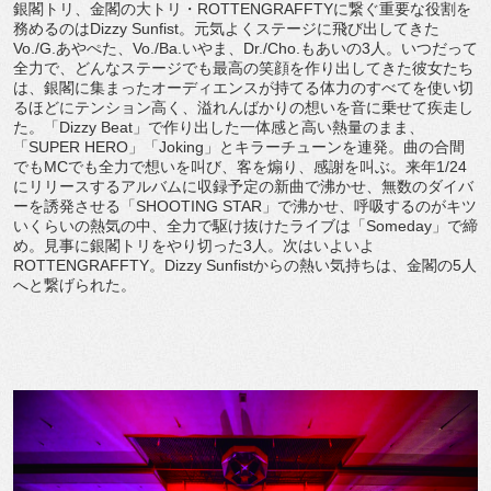
銀閣トリ、金閣の大トリ・ROTTENGRAFFTYに繋ぐ重要な役割を
務めるのはDizzy Sunfist。元気よくステージに飛び出してきた
Vo./G.あやぺた、Vo./Ba.いやま、Dr./Cho.もあいの3人。いつだって
全力で、どんなステージでも最高の笑顔を作り出してきた彼女たち
は、銀閣に集まったオーディエンスが持てる体力のすべてを使い切
るほどにテンション高く、溢れんばかりの想いを音に乗せて疾走し
た。「Dizzy Beat」で作り出した一体感と高い熱量のまま、
「SUPER HERO」「Joking」とキラーチューンを連発。曲の合間
でもMCでも全力で想いを叫び、客を煽り、感謝を叫ぶ。来年1/24
にリリースするアルバムに収録予定の新曲で沸かせ、無数のダイバ
ーを誘発させる「SHOOTING STAR」で沸かせ、呼吸するのがキツ
いくらいの熱気の中、全力で駆け抜けたライブは「Someday」で締
め。見事に銀閣トリをやり切った3人。次はいよいよ
ROTTENGRAFFTY。Dizzy Sunfistからの熱い気持ちは、金閣の5人
へと繋げられた。