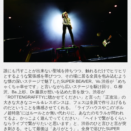
誰にも汚すことが出来ない聖域を持ちつつ、触れるだけでヒリヒリ
とするような緊張感を帯びつつ、その場に居る全員を包み込むよう
な懐の深いステージで魅了したSUPER BEAVER。Vo.渋谷が「めち
ゃくちゃ幸せです」と言いながら広いステージを駆け回り、G.柳
沢、Ba.上杉、Dr.藤原が想いを込めた音を放つ。渋谷が
「ROTTENGRAFFTYに聴かせてください」と言った「正攻法」の
大きな大きなコール＆レスポンスは、フェスは全員で作り上げるも
のだということを痛感させてくれる。「ライブハウスやこの“ポル
ノ超特急”にはルールとか無い代わりに、あなたのモラルが問われ
てるよ。かっこよく遊んでってください」「ヘイトで繋がるくらい
ならライブで繋がりたいと思います」と、渋谷のひと言ひと言が突
き刺さる。そして最後は「ありがとう」。全身で浴びたSUPER