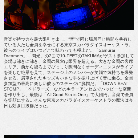
音楽が持つ力を最大限引き出し、“音”で同じ場所同じ時間を共有し
ている人たち全員を幸せにする東京スカパラダイスオーケストラ。
彼らのライブはいつどこで味わっても極上だ。「Samurai
Dreamers」「閃光」の2曲で10-FEETのTAKUMAがゲスト参加して
会場は沸きに沸き、金閣の興奮は限界を超える。大きな金閣の客席
エリア、前から後ろまでびっしり隙間なくオーディエンスがライブ
を楽しむ絶景を見て、ステージ上のメンバーが笑顔で気持ちを爆発
させる。肩車されたキッズも小さな手を振り上げて音に乗る。全員
参加型の最高に楽しい彼らのステージに脱帽だ。「DOWN BEAT
STOMP」「ペドラーズ」などのキラーアンセムでハッピーな空間
を作り出し、最後は「All Good Ska is One」で大団円。音楽で全員
を笑顔にする…そんな東京スカパラダイスオーケストラの魔法は今
日も効き目抜群だった。