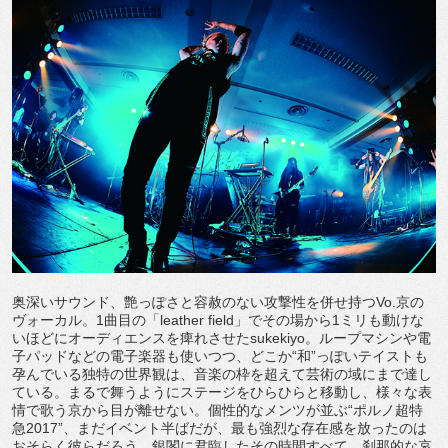
奥深いサウンド、艶っぽさと容赦のない攻撃性を併せ持つVo.京の
ヴォーカル。1曲目の「leather field」でその場から1ミリも動けな
いほどにオーディエンスを痺れさせたsukekiyo。ループマシンや電
子パッドなどの電子楽器も使いつつ、どこか“和”っぽいテイストも
孕んでいる独特の世界観は、音楽の枠を超えて芸術の域にまで達し
ている。まるで舞うようにステージをひらひらと移動し、様々な表
情で歌う京から目が離せない。個性的なメンツが並ぶ“ポルノ超特
急2017”、まだイベント半ばだが、最も強烈な存在感を放ったのは
おそらく彼らだろう。銀閣に君臨したその時間すべて、刹那的な哀