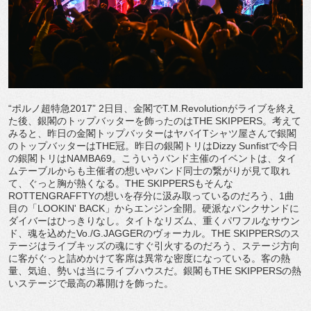
“ポルノ超特急2017” 2日目、金閣でT.M.Revolutionがライブを終え
た後、銀閣のトップバッターを飾ったのはTHE SKIPPERS。考えて
みると、昨日の金閣トップバッターはヤバイTシャツ屋さんで銀閣
のトップバッターはTHE冠。昨日の銀閣トリはDizzy Sunfistで今日
の銀閣トリはNAMBA69。こういうバンド主催のイベントは、タイ
ムテーブルからも主催者の想いやバンド同士の繋がりが見て取れ
て、ぐっと胸が熱くなる。THE SKIPPERSもそんな
ROTTENGRAFFTYの想いを存分に汲み取っているのだろう、1曲
目の「LOOKIN' BACK」からエンジン全開。硬派なパンクサンドに
ダイバーはひっきりなし。タイトなリズム、重くパワフルなサウン
ド、魂を込めたVo./G.JAGGERのヴォーカル。THE SKIPPERSのス
テージはライブキッズの魂にすぐ引火するのだろう、ステージ方向
に客がぐっと詰めかけて客席は異常な密度になっている。客の熱
量、気迫、勢いは当にライブハウスだ。銀閣もTHE SKIPPERSの熱
いステージで最高の幕開けを飾った。