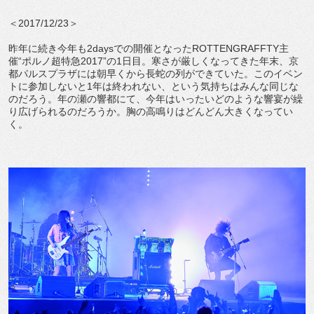
＜2017/12/23＞
昨年に続き今年も2daysでの開催となったROTTENGRAFFTY主
催“ポルノ超特急2017”の1日目。寒さが厳しくなってきた年末、京
都パルスプラザには朝早くから長蛇の列ができていた。このイベン
トに参加しないと1年は終われない、という気持ちはみんな同じな
のだろう。年の瀬の響都にて、今年はいったいどのような響宴が繰
り広げられるのだろうか。胸の高鳴りはどんどん大きくなってい
く。