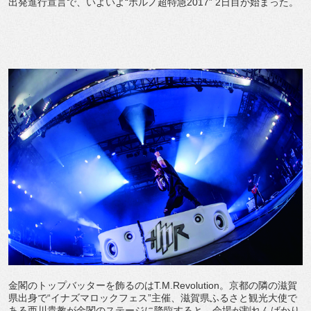
出発進行宣言で、いよいよ“ポルノ超特急2017” 2日目が始まった。
金閣のトップバッターを飾るのはT.M.Revolution。京都の隣の滋賀
県出身で“イナズマロックフェス”主催、滋賀県ふるさと観光大使で
ある西川貴教が金閣のステージに降臨すると、会場が割れんばかり