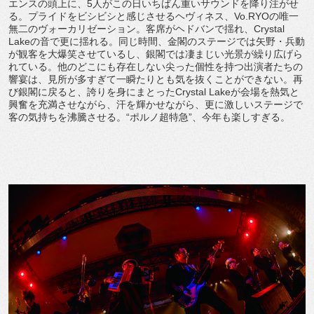
エンスの頭上に、5人がこの日いちばん重いサウンドを降り注がせ
る。プライドをビシビシと感じさせるヘヴィネス、Vo.RYOの唯一
無二のヴォーカリゼーション。客席がヘドバンで揺れ、Crystal
Lakeの音で更に揺れる。同じ時間、金閣のステージでは矢野・兵動
が観客を大爆笑させているし、銀閣では凄まじい光景が繰り広げら
れている。他のどこにも存在しない尖った個性を持つ出演者たちの
響宴は、見所が多すぎて一瞬たりとも気を抜くことができない。再
び銀閣に戻ると、誇りを身にまとったCrystal Lakeが会場を熱気と
興奮を充満させながら、汗を輝かせながら、更に激しいステージで
客の気持ちを沸騰させる。“ポルノ超特急”、今年も楽しすぎる。