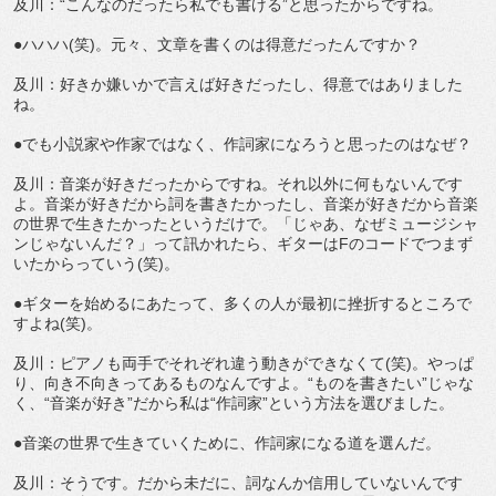
及川：“こんなのだったら私でも書ける”と思ったからですね。
●ハハハ(笑)。元々、文章を書くのは得意だったんですか？
及川：好きか嫌いかで言えば好きだったし、得意ではありました
ね。
●でも小説家や作家ではなく、作詞家になろうと思ったのはなぜ？
及川：音楽が好きだったからですね。それ以外に何もないんです
よ。音楽が好きだから詞を書きたかったし、音楽が好きだから音楽
の世界で生きたかったというだけで。「じゃあ、なぜミュージシャ
ンじゃないんだ？」って訊かれたら、ギターはFのコードでつまず
いたからっていう(笑)。
●ギターを始めるにあたって、多くの人が最初に挫折するところで
すよね(笑)。
及川：ピアノも両手でそれぞれ違う動きができなくて(笑)。やっぱ
り、向き不向きってあるものなんですよ。“ものを書きたい”じゃな
く、“音楽が好き”だから私は“作詞家”という方法を選びました。
●音楽の世界で生きていくために、作詞家になる道を選んだ。
及川：そうです。だから未だに、詞なんか信用していないんです