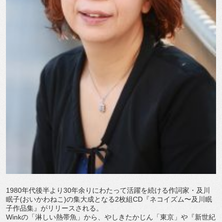
1980年代後半より30年余りにわたって活躍を続ける作詞家・及川
眠子(おいかわねこ)の集大成となる2枚組CD『ネコイズム〜及川眠
子作品集』がリリースされる。
Winkの「淋しい熱帯魚」から、やしきたかじん「東京」や『新世紀