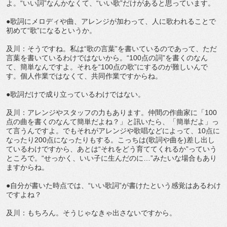
よ。“いい詞”なんかなくて、“いい歌”だけがあると思っています。
●歌詞にメロディや曲、アレンジが加わって、人に歌われることで
初めて“歌”になるというか。
及川：そうですね。私は“歌の言葉”を書いているのであって、ただ
言葉を書いているわけではないから。“100点の詞”を書くのなん
て、簡単なんですよ。それを“100点の歌”にするのが難しいんで
す。個人作業ではなくて、共同作業ですからね。
●歌詞だけで成り立っているわけではない。
及川：アレンジやスタッフの力もあります。仲間の作曲家に「100
点の曲を書くのなんて簡単だよね？」と訊いたら、「簡単だよ」っ
て言うんですよ。でもそれがアレンジや歌唱などによって、10点に
なったり200点になったりもする。こっちは(歌詞や曲を)差し出し
ているわけですから、あとは“それをどう育ててくれるか”っていう
ところで。“せっかく、いい子に生んだのに…”みたいな場合もあり
ますからね。
●自分が書いた時点では、“いい歌詞”が書けたという感覚はあるわけ
ですよね？
及川：もちろん。そうじゃなきゃ出さないですから。