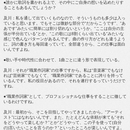
●誰かに歌詞を書かれる上で、その中にご自身の想いを込めたりす
ることもあるんでしょうか？
及川：私を通して出ていくものなので、そういうものも多少は入っ
ていると思います。でもそこは微妙な部分で“だからこうです”、“あ
あです”みたいに簡単には割り切れないというか。“ここは自分の主
張が半分出ている”とか、“この歌には8割くらい出ている”みたいな
感じで色んなパターンがあるんです。曲の作り方がどれも違うよう
に、詞の書き方も毎回違っていて。全部違うから、この仕事は面白
いんですよね。
●歌い手や時代性に合わせて、1曲ごとに違う形で表現している。
及川：それが“職業作詞家”の仕事ですから。私は“音楽家”でもなけ
れば“芸術家”でもなくて、“職業作詞家”であることに誇りを持って
いるんです。私の役目があるので、それを遂行するっていうだけで
すね。
●“職業作詞家”として、プロフェショナルな仕事をすることに徹して
いるわけですね。
及川：最初から、そこを目指してやってきましたから。“アーティ
スト”にはなれないんです。また、たとえどんな依頼が来ても“それ
をどうやって楽しむか？”とか“どうやって、この子を使って(自分
の)言いたいことを言うのか？”といったところが楽しいんですよ。