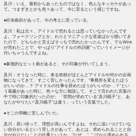
及川：いえ、最初からあったものではなく、色んなキッカケがあっ
て。つまずきとかも色々あって、今に至るという感じですね。
●紆余曲折があって、今の考えに至っている。
及川：私は元々、アイドルで売れるとは思っていなかったんです
よ。フォークソングとか、わりとマニアックな音楽ばかり聴いてき
たので、どちらかと言えばそっちで売れたかったんです。でもWink
が売れたことで、やっぱり“アイドルの作詞家”っていうイメージが
付いちゃうんですよね。
●象徴的なヒット曲があると、その印象が付いてしまう。
及川：そうなった時に、来る依頼がほとんどアイドルや何かの企画
物になってきて、すごく苦しかったんです。“事務所を変えたほう
がいいのか…？ アイドルの仕事を辞めたほうがいいのか…？”とい
う葛藤があった時に、色々な方に相談して。そこで言われた言葉の
中で特に印象的だったのが、「世間が求めている“及川眠子”と、あ
なたがやりたい“及川眠子”は違う」っていう言葉でした。
●そこの乖離に苦しんでいた。
及川：若い頃って、理想が高いんですよね。それに追いつけていな
い自分がいるという苦しさがあって。あとは、求められることと自
分がやりたいことの比重というか。“なぜ、ここばかり求められる