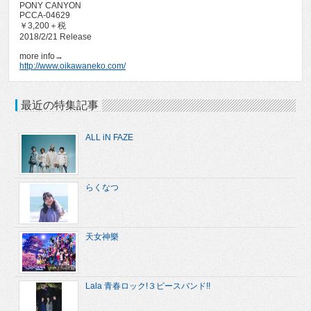
PONY CANYON
PCCA-04629
￥3,200＋税
2018/2/21 Release
more info→
http://www.oikawaneko.com/
最近の特集記事
ALL iN FAZE
らくなつ
天女神樂
Lala 青春ロック!３ピースバンド!!