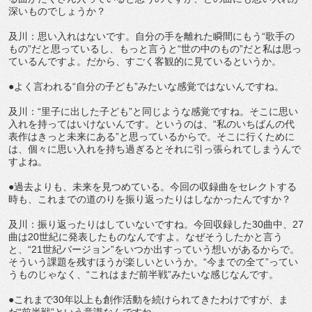
深いものでしょうか？
及川：思い入れはないです。自分の手を離れた瞬間にもう“歌手の
もの”だと思っているし、もっと言うと“世の中のもの”だと私は思っ
ているんですよ。だから、すごく客観的に見ているというか。
●よく言われる“自分の子ども”みたいな感覚ではないんですね。
及川：“里子に出した子ども”と同じような感覚ですね。そこに思い
入れを持ってはいけないんです。というのは、“私のいちばんの代
表作はきっと未来にある”と思っているからで。そこに行くために
は、個々に思い入れを持ち過ぎるとそれに引っ張られてしまうんで
すよね。
●過去よりも、未来を見つめている。今回の収録曲をセレクトする
時も、これまでの道のりを振り返ったりはしなかったんですか？
及川：振り返ったりはしていないですね。今回収録した30曲中、27
曲は20世紀に発表したものなんですよ。なぜそうしたかと言う
と、“21世紀バージョン”をいつか出すっていう想いがあるからで。
そういう課題を残すほうが楽しいというか。“今までの全て”ってい
うものじゃなく、“これはまだ前半戦”みたいな感じなんです。
●これまで30年以上も創作活動を続けられてきたわけですが、ま