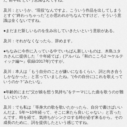
だ“前半戦”という意識なんですね。
及川：というか、“現役”なんですよ。こういう作品を出してしまう
とすぐ“終わっちゃった”とか思われがちなんですけど、そういう意
識は全くないですね。
●まだまだ新しいものを生み出していきたいという意欲がある。
及川：それがなくなったら、辞めます。
●ちなみに今作に入っている中でいちばん新しいものは、木島ユタ
カさんに提供した「十年経てば」(アルバム『和のこころ2 〜ケルテ
ィック編〜』収録/2017年)ですが。
及川：本人は「もう自分のことが嫌いになるくらい、詞と向き合う
しかなかった」と言っていましたね。“(今の自分に)これを歌えって
いうのか？”みたいな。
●年齢的にまだ“父が娘を想う気持ち”をテーマにした曲を歌うのが難
しいというか。
及川：でも私は「等身大の歌を歌いたかったら、自分で書けばいい
んだよ。5年〜10年経って、そこに来たら良いじゃない」と言った
んです。時を経て、気持ちがシンクロする時が必ず来るから。その
成長のために、詞を提供したという感じですね。