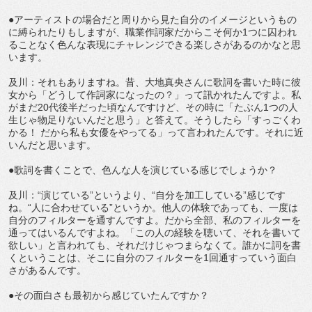
●アーティストの場合だと周りから見た自分のイメージというもの
に縛られたりもしますが、職業作詞家だからこそ何か1つに囚われ
ることなく色んな表現にチャレンジできる楽しさがあるのかなと思
います。
及川：それもありますね。昔、大地真央さんに歌詞を書いた時に彼
女から「どうして作詞家になったの？」って訊かれたんですよ。私
がまだ20代後半だった頃なんですけど、その時に「たぶん1つの人
生じゃ物足りないんだと思う」と答えて。そうしたら「すっごくわ
かる！ だから私も女優をやってる」って言われたんです。それに近
いんだと思います。
●歌詞を書くことで、色んな人を演じている感じでしょうか？
及川：“演じている”というより、“自分を加工している”感じです
ね。“人に合わせている”というか。他人の体験であっても、一度は
自分のフィルターを通すんですよ。だから全部、私のフィルターを
通ってはいるんですよね。「この人の経験を聴いて、それを書いて
欲しい」と言われても、それだけじゃつまらなくて。誰かに詞を書
くということは、そこに自分のフィルターを1回通すっていう面白
さがあるんです。
●その面白さも最初から感じていたんですか？