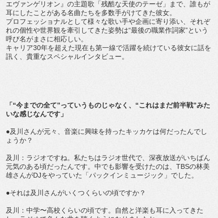
エヴァンゲリオン』の主題歌「残酷な天使のテーゼ」まで、誰もが
耳にしたことがある名曲たちを多数手がけてきた彼女。
プロフェッショナルとして様々な歌い手や企画に寄り添い、それぞ
れの個性や世界観を牽引してきた姿勢は“最後の職業作詞家”という
呼び名がまさに相応しい。
キャリア30年を超えた現在も第一線で活躍を続けている彼女に話を
訊く、貴重なスペシャルインタビュー。
「“今までの全て”っていうものじゃなく、“これはまだ前半戦”みた
いな感じなんです」
●及川さんが元々、音楽に興味を持ったキッカケは何だったんでし
ょうか？
及川：ラジオですね。私たちはラジオ世代で、深夜放送がいちばん
元気のある頃だったんです。中でも影響を受けたのは、TBSの林美
雄さんがDJをやっていた「パックインミュージック」でした。
●それは及川さんがいくつくらいの頃ですか？
及川：中学〜高校くらいの頃です。自然と洋楽も耳に入ってきた