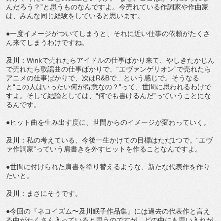
んだろう？”と思うものなんですよ。今売れている作詞家や作曲家
は、みんな同じ経験をしていると思います。
●一度イメージがついてしまうと、それに近い仕事の依頼がたくさ
ん来てしまうわけですね。
及川：Winkで売れたらアイドルの仕事ばかり来て、やしきたかじん
で売れたら歌謡曲の仕事ばかりで、“エヴァンゲリオン”で売れたら
アニメの仕事ばかりで、次はR&Bで…という感じで。そうなる
と“この人はいったい何が得意なの？”って、世間に思われるわけで
すよ。そして結論としては、“何でも書けるんだ”っていうことにな
るんです。
●ヒット曲を生み出す度に、世間からのイメージが変わっていく。
及川：私の考えている、今後一生かけての目標はただ1つで。“エヴ
ァ作詞家”っていう肩書きを外すヒットを作ることなんですよ。
●世間に付けられた肩書を塗り替えるような、新たな代表作を作り
たいと。
及川：まさにそうです。
●今回の『ネコイズム〜及川眠子作品集』には過去の代表作と言え
る曲がたくさん入っていると思うのですが、どの曲にも思い入れが