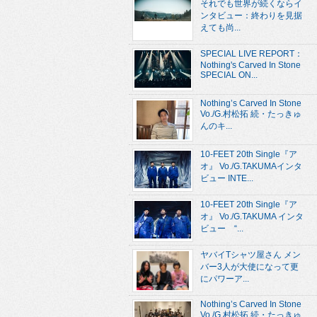
それでも世界が続くならイ
ンタビュー：終わりを見据
えても尚...
SPECIAL LIVE REPORT：
Nothing's Carved In Stone
SPECIAL ON...
Nothing’s Carved In Stone
Vo./G.村松拓 続・たっきゅ
んのキ...
10-FEET 20th Single『ア
オ』 Vo./G.TAKUMAインタ
ビュー INTE...
10-FEET 20th Single『ア
オ』 Vo./G.TAKUMA インタ
ビュー “...
ヤバイTシャツ屋さん メン
バー3人が大使になって更
にパワーア...
Nothing’s Carved In Stone
Vo./G.村松拓 続・たっきゅ