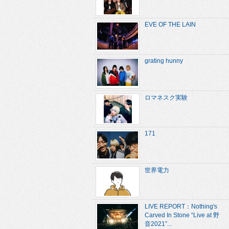
EVE OF THE LAIN
grating hunny
ロマネスク実験
171
世界電力
LIVE REPORT：Nothing's
Carved In Stone “Live at 野
音2021”...