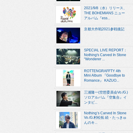
2021/9/8（水）リリース、
THE BOHEMIANS ニュー
アルバム『ess...
京都大作戦2021参戦後記
SPECIAL LIVE REPORT：
Nothing's Carved In Stone
“Wonderer ...
ROTTENGRAFFTY 4th
Mini Album 『Goodbye to
Romance』 KAZUO...
三浦隆一(空想委員会Vo./G.)
ソロアルバム『空集合』イ
ンタビ...
Nothing’s Carved In Stone
Vo./G.村松拓 続・たっきゅ
んのキ...