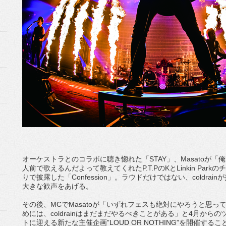
オーケストラとのコラボに聴き惚れた「STAY」、Masatoが
人前で歌えるんだよって教えてくれたP.T.PのKとLinkin Pa
りで披露した「Confession」。ラウドだけではない、coldr
大きな歓声をあげる。
その後、MCでMasatoが「いずれフェスも絶対にやろうと思
めには、coldrainはまだまだやるべきことがある」と4月から
トに迎える新たな主催企画”LOUD OR NOTHING”を開催