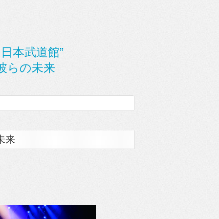
 in 日本武道館”
彼らの未来
未来