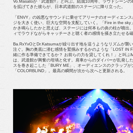
Vo.Masatoが「武道館!!」と叫ぶ。結成10周年、ラウドシ
を拡げてきた彼らが、日本武道館のステージに降り立った。
「ENVY」の凶悪なサウンドに乗せてアリーナのオーディエンスが
ジを大きく使い、巨大な空間を支配していく。「Fire in the sky」で
かき鳴らしたかと思えば、ステージには何本もの炎の柱が噴出
ィでラウドながらキャッチーさと聴く者の感情を掻き立たせる
Ba.RxYxOとDr.Katsumaが繰り出す地を這うようなリズムが襲
注ぐ。胸の奥底に潜む感情を鷲掴みするかのような「LOST IN 
緒に作る準備できてるか？ お前らの力を貸してくれ！」と叫ぶMas
は、武道館が興奮の坩堝と化す。肩車からのダイバーが乱発した「To
スを巻き起こした「BURY ME」、オーディエンスのクラップ
「COLORBLIND」。最高の瞬間が次から次へと更新される。