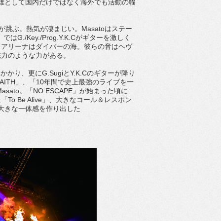
ーンの雄として国内だけではなく海外でも活動の幅
跳ぶ。熱気が凄まじい。Masatoはステー
はG./Key./Prog.Y.K.Cがギターを激しく
。アリーナはダイバーの海。彼らの音はヘヴ
磁力のような力がある。
いかかり、更にG.SugiとY.K.Cのギターが降り
FAITH」、「10年間で史上最強のライブを一
ato。「NO ESCAPE」が始まった頃に
 Be Alive」、大きなコール＆レスポン
が大きな一体感を作り出した