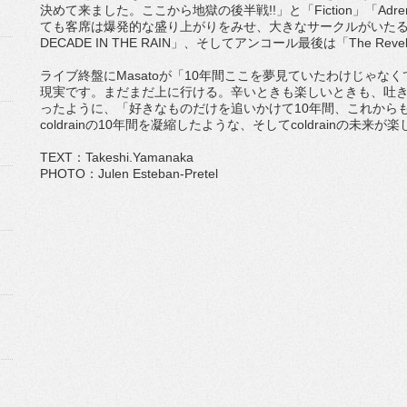
決めて来ました。ここから地獄の後半戦!!」と「Fiction」「Adr
ても客席は爆発的な盛り上がりをみせ、大きなサークルがいたる
DECADE IN THE RAIN」、そしてアンコール最後は「The Re
ライブ終盤にMasatoが「10年間ここを夢見ていたわけじゃ
現実です。まだまだ上に行ける。辛いときも楽しいときも、吐
ったように、「好きなものだけを追いかけて10年間、これから
coldrainの10年間を凝縮したような、そしてcoldrainの
TEXT：Takeshi.Yamanaka
PHOTO：Julen Esteban-Pretel