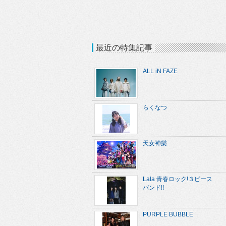
最近の特集記事
ALL iN FAZE
らくなつ
天女神樂
Lala 青春ロック!３ピース
バンド!!
PURPLE BUBBLE