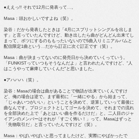
●ええっ!! それで12月に発表って…。
Masa：頭おかしいですよね（笑）。
染谷：だから発表したときは「4月にスプリットシングルを出しま
す」と言っていたんですけど、動き出したら曲がどんどん出来てし
まって、ボツにするのももったいないので5曲入りミニアルバムと
配信限定1曲という…だから訂正に次ぐ訂正です（笑）。
Masa：曲が決まってないのに発売日から決めていくっていう。
「FUNKISTっていつもそうなんだよ」と言われたんですけど、“人
はこうやって麻痺していくんだ”と思いました。
●アハハハ（笑）。
染谷：Masaの場合は曲があることで物語が出来ていくんですけ
ど、俺の場合は逆で。まず最初に「一緒にやる」から始まって、
「じゃあいつがいい」ということを決めて、逆算していって最後に
曲なんです。プロジェクトとしてゴールを決めて、それまでの流れ
を全部決めた上で「あとはいい曲を作るだけだ」と。二人目のジャ
イアンのメンバーはそれが「すごく怖い！」って。Masaはずっと
「先物取引だ」と言っていたんですけど（笑）。
Masa：やばいやばいと思ってましたけど、実際にやばかったで