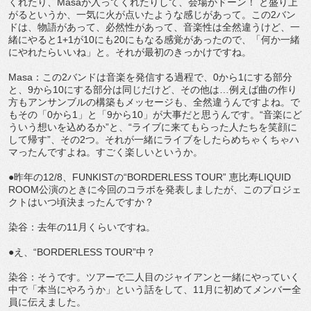
くれたり、Masaが入ってくれたりして、会場がドーン！ と盛り上
がるというか、一気に火が点いたような感じがあって。この2バン
ドは、物語があって、必然性があって、音楽性は全然違うけど、一
緒にやると1+1が10にも20にもなる感覚があったので、「何か一緒
にやれたらいいね」と。それが最初のきっかけですね。
Masa：この2バンドは音楽を発信する過程で、0から1にする部分
と、9から10にする部分は同じだけど、その他は…例えば曲の作り
方もアンサンブルの構築もメッセージも、全然違うんですよね。で
もその「0から1」と「9から10」が大事だと思うんです。“音楽にど
ういう想いを込めるか”と、“ライブに来てもらった人たちを笑顔に
して帰す”、その2つ。それが一緒にライブをしたらめちゃくちゃハ
マったんですよね。すごく楽しいというか。
●昨年の12/8、FUNKISTの“BORDERLESS TOUR” 恵比寿LIQUID
ROOM公演のときに今回のコラボを発表しましたが、このプロジェ
クトはいつ頃決まったんですか？
染谷：去年の11月くらいですね。
●え、“BORDERLESS TOUR”中？
染谷：そうです。ツアーで二人目のジャイアンと一緒にやっていく
中で「本当にやろうか」という話をして、11月に初めてメンバー全
員に伝えました。