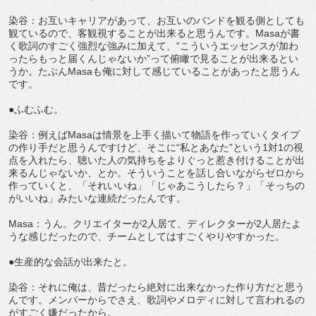
染谷：お互いキャリアがあって、お互いのバンドを観る側としても
観ているので、客観視することが出来ると思うんです。Masaが書
く歌詞のすごく強烈な強みに加えて、“こういうエッセンスが加わ
ったらもっと届くんじゃないか”って俯瞰で見ることが出来るとい
うか。たぶんMasaも俺に対して感じていることがあったと思うん
です。
●ふむふむ。
染谷：例えばMasaは情景を上手く描いて物語を作っていくタイプ
の作り手だと思うんですけど、そこに“私とあなた”という1対1の視
点を入れたら、聴いた人の気持ちをよりぐっと惹き付けることが出
来るんじゃないか、とか。そういうことを話し合いながらゼロから
作っていくと、「それいいね」「じゃあこうしたら？」「そっちの
がいいね」みたいな連続だったんです。
Masa：うん。クリエイターが2人居て、ディレクターが2人居たよ
うな感じだったので、チームとしてはすごくやりやすかった。
●生産的な会話が出来たと。
染谷：それに俺は、昔だったら絶対に出来なかった作り方だと思う
んです。メンバーからでさえ、歌詞やメロディに対して言われるの
がすごく嫌だったから。