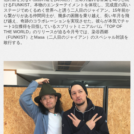
けるFUNKIST。本物のエンターテイメントを体現し、完成度の高い
ステージでめくるめく世界へと誘う二人目のジャイアン。15年前か
ら繋がりがある仲間同士が、幾多の困難を乗り越え、長い年月を飛
び越え、奇跡のコラボレーションを実現させた。彼らが本気でチャ
ート1位獲得を目指しているスプリットミニアルバム『TOP OF
THE WORLD』のリリースが迫る今月号では、染谷西郷
（FUNKIST）とMasa（二人目のジャイアン）のスペシャル対談を
敢行する。