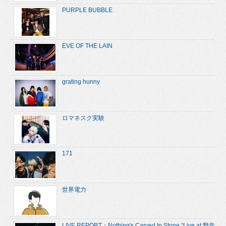
PURPLE BUBBLE
EVE OF THE LAIN
grating hunny
ロマネスク実験
171
世界電力
LIVE REPORT：Nothing's Carved In Stone “Live at 野音