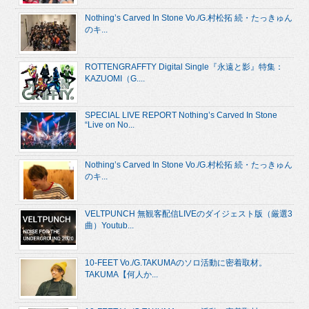
Nothing’s Carved In Stone Vo./G.村松拓 続・たっきゅん
のキ...
ROTTENGRAFFTY Digital Single『永遠と影』特集：
KAZUOMI（G....
SPECIAL LIVE REPORT Nothing’s Carved In Stone
“Live on No...
Nothing’s Carved In Stone Vo./G.村松拓 続・たっきゅん
のキ...
VELTPUNCH 無観客配信LIVEのダイジェスト版（厳選3
曲）Youtub...
10-FEET Vo./G.TAKUMAのソロ活動に密着取材。
TAKUMA【何人か...