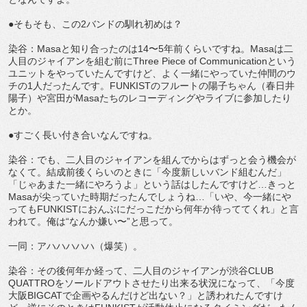
●そもそも、この2バンドの馴れ初めは？
染谷：Masaと知り合ったのは14〜5年前くらいですね。Masaは二
人目のジャイアンを組む前にThree Piece of Communicationという
ユニットをやっていたんですけど、よく一緒にやっていた仲間のウ
チの1人だったんです。FUNKISTのフルートの陽子ちゃん（春日井
陽子）や宮田がMasaたちのレコーディングやライブに参加したり
とか。
●すごく長い付き合いなんですね。
染谷：でも、二人目のジャイアンを組んでからはずっと会う機会が
なくて。結成前後くらいのときに「今度新しいバンド組むんだ」
「じゃあまた一緒にやろうよ」という話はしたんですけど…きっと
Masaが尖っていた時期だったんでしょうね…「いや、今一緒にや
ってもFUNKISTにおんぶにだっこだから何年か待っててくれ」と言
われて。俺は“なんか嫌い〜”と思って。
一同：アハハハハハ（爆笑）。
染谷：その後何年か経って、二人目のジャイアンが渋谷CLUB
QUATTROをソールドアウトさせたり出来る状況になって、「今度
大阪BIGCATで企画やるんだけど出ない？」と誘われたんですけ