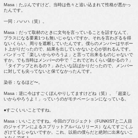
Masa：たぶんですけど、当時は色々と追い込まれて性格が悪かっ
たんです。
一同：ハハハ（笑）。
Masa：だって取材のときに文句を言っていることを話すなんて、
プラスになる要素1つも無いじゃないですか。それを言わざるを得
ないくらい、周りを遮断していたんです。僕らのメンバーはサポー
ト上がりだったので、結果を出していかないと心が折れるんです。
バンドって「楽しいからやろうよ」と言って出来るものじゃないで
すか。でも当時はメンバーの中で「これでどれくらい儲かるの？」
「タイアップとれるの？」みたいな話ばかりだったので、メンバー
に対しても尖ってないと保てなかったんです。
染谷：なるほど〜。
Masa：逆に今はすごくぼんやりしてますけどね（笑）。「超楽し
いからやろうよ！」っていうのがモチベーションになっている。
●すごくいいことですね。
Masa：いいことですね。今回のプロジェクト（FUNKISTと二人目
のジャイアンによるスプリットアルバムリリース）なんてすごくふ
ざけてるじゃないですか。これ、以前の僕らだと絶対に出来ないこ
となんですよ。