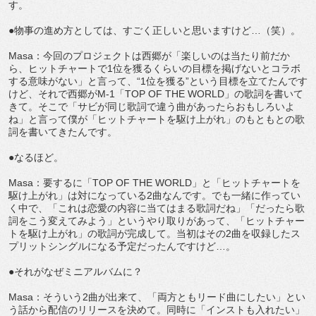
す。
●物事の進め方としては、すごく正しいと思いますけど…（笑）。
Masa：今回のプロジェクトは西郷が「楽しいのは当たり前だか
ら、ヒットチャートで1位を獲るくらいの目標を掲げないとコラボ
する意味がない」と言って、“1位を獲る”という目標を立てたんです
けど、それで西郷がM-1「TOP OF THE WORLD」の歌詞を書いて
きて。そこで「サビが同じ歌詞で違う曲があったらおもしろいよ
ね」と言って僕が「ヒットチャートを駆け上がれ」のもともとの歌
詞を書いてきたんです。
●なるほど。
Masa：要するに「TOP OF THE WORLD」と「ヒットチャートを
駆け上がれ」は対になっている2曲なんです。でも一緒に作ってい
く中で、「これは恋愛の内容に当てはまる歌詞だね」「だったら歌
詞をこう変えてみよう」というやり取りがあって、「ヒットチャー
トを駆け上がれ」の歌詞が完成して。当初はその2曲を収録したス
プリットシングルになる予定だったんですけど…。
●それがなぜミニアルバムに？
Masa：そういう2曲が出来て、「両方ともリード曲にしたい」とい
う話から配信のリリースを決めて。同時に「インストも入れたい」