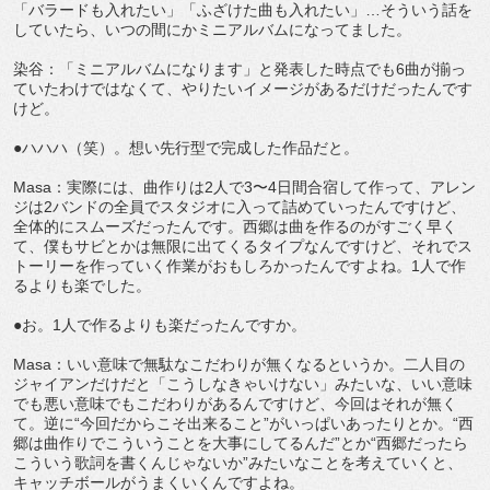
「バラードも入れたい」「ふざけた曲も入れたい」…そういう話を
していたら、いつの間にかミニアルバムになってました。
染谷：「ミニアルバムになります」と発表した時点でも6曲が揃っ
ていたわけではなくて、やりたいイメージがあるだけだったんです
けど。
●ハハハ（笑）。想い先行型で完成した作品だと。
Masa：実際には、曲作りは2人で3〜4日間合宿して作って、アレン
ジは2バンドの全員でスタジオに入って詰めていったんですけど、
全体的にスムーズだったんです。西郷は曲を作るのがすごく早く
て、僕もサビとかは無限に出てくるタイプなんですけど、それでス
トーリーを作っていく作業がおもしろかったんですよね。1人で作
るよりも楽でした。
●お。1人で作るよりも楽だったんですか。
Masa：いい意味で無駄なこだわりが無くなるというか。二人目の
ジャイアンだけだと「こうしなきゃいけない」みたいな、いい意味
でも悪い意味でもこだわりがあるんですけど、今回はそれが無く
て。逆に“今回だからこそ出来ること”がいっぱいあったりとか。“西
郷は曲作りでこういうことを大事にしてるんだ”とか“西郷だったら
こういう歌詞を書くんじゃないか”みたいなことを考えていくと、
キャッチボールがうまくいくんですよね。