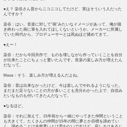
●え？ 染谷さん昔からニコニコしてたけど、実はそういう人だった
んですか？
染谷：はい。音楽に対して“画”みたいなイメージがあって、俺が描
き終わった画に筆を入れてほしくないというか。メーカーに所属し
ていた時代から、プロデューサーとは死ぬほど揉めてきて。
●えー！
染谷：だから今回共作で、ものを壊しながら作っていくことを自分
が出来たことにちょっと驚いたんです。音楽の楽しみ方が増えたん
だなって。
Masa：そう、楽しみ方が増えるんだよね。
染谷：昔は出来なかったけど、今は楽しんでやれるようになった。
まだまだ足りないことの方が多いことも充分わかった上で、自信み
たいなものも付いてきたんだなって。
●なるほど。
染谷：それに加えて、15年前から一緒にやってきた仲間ということ
も大きくて。たくさんの仲間が15年の間に夢とか目標を諦めてい
く…諦めることは全然悪いとは思わないですけど…寂しさはあるじ