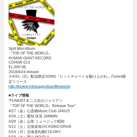
Split Mini Album
『TOP OF THE WORLD』
HUMAN GIANT RECORD
CDHGR-013
¥1,000+税
2018/4/24 release
※4/15（日）配信限定SONG『ヒットチャートを駆け上がれ』iTunes限
定リリース
http://funkist.info/pages/topoftheworld
■ライブ情報
“FUNKIST & 二人目のジャイアン
『TOP OF THE WORLD』Release Tour”
4/27（金）心斎橋Music Club JANUS
4/28（土）愛知 伏見 JAMMIN’
4/29（金）山形 ミュージック昭和
5/12（土）北海道旭川CASINO DRIVE
5/14（月）北海道札幌COLONY
5/19（土）岡山 MO:GLA