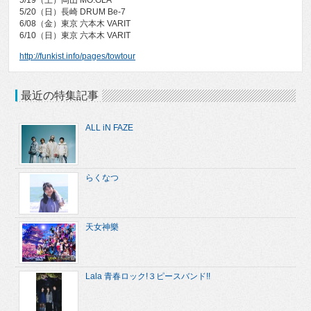
5/20（日）長崎 DRUM Be-7
6/08（金）東京 六本木 VARIT
6/10（日）東京 六本木 VARIT
http://funkist.info/pages/towtour
最近の特集記事
ALL iN FAZE
らくなつ
天女神樂
Lala 青春ロック!３ピースバンド!!