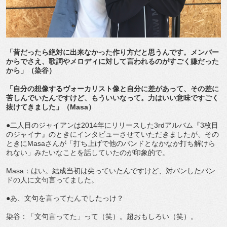
「昔だったら絶対に出来なかった作り方だと思うんです。メンバー
からでさえ、歌詞やメロディに対して言われるのがすごく嫌だった
から」（染谷）
「自分の想像するヴォーカリスト像と自分に差があって、その差に
苦しんでいたんですけど、もういいなって。力はいい意味ですごく
抜けてきました」（Masa）
●二人目のジャイアンは2014年にリリースした3rdアルバム『3枚目
のジャイナ』のときにインタビューさせていただきましたが、その
ときにMasaさんが「打ち上げで他のバンドとなかなか打ち解けら
れない」みたいなことを話していたのが印象的で。
Masa：はい。結成当初は尖っていたんですけど、対バンしたバン
ドの人に文句言ってました。
●あ、文句を言ってたんでしたっけ？
染谷：「文句言ってた」って（笑）。超おもしろい（笑）。