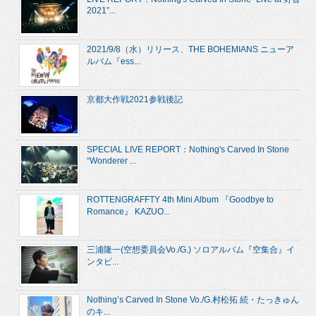
2021”...
2021/9/8（水）リリース、THE BOHEMIANS ニューア
ルバム『ess...
京都大作戦2021参戦後記
SPECIAL LIVE REPORT：Nothing's Carved In Stone
“Wonderer ...
ROTTENGRAFFTY 4th Mini Album 『Goodbye to
Romance』 KAZUO...
三浦隆一(空想委員会Vo./G.) ソロアルバム『空集合』イ
ンタビ...
Nothing’s Carved In Stone Vo./G.村松拓 続・たっきゅん
のキ...