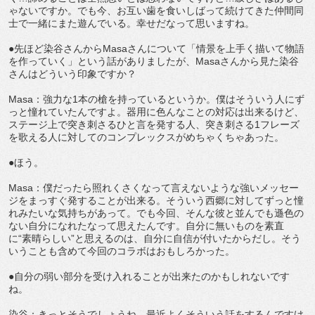
ゃないですか。でも今、お互い歯を食いしばって続けてきた仲間同
士で一緒にまた遊んでいる。幸せだなって思いますね。
●先ほど染谷さんからMasaさんについて「情景を上手く描いて物語
を作っていく」という話がありましたが、Masaさんから見た染谷
さんはどういう印象ですか？
Masa：強力な1本の槍を持っているというか。僕はそういう人にず
っと憧れていたんですよ。器用に色んなことの対応は出来るけど、
ステージ上で突き刺さるひと言を発する人、突き刺さる1フレーズ
を歌える人に対してのコンプレックスがめちゃくちゃあった。
●ほう。
Masa：僕だったら照れくさくなって言えないような強いメッセー
ジをまっすぐ発することが出来る。そういう西郷に対してずっと憧
れみたいな気持ちがあって。でも今回、そんな彼と並んでも遜色の
ない自分になれたなって思えたんです。自分に無いものを素直
に“素晴らしい”と思えるのは、自分に自信が付いたからだし。そう
いうことも含めて今回のコラボはおもしろかった。
●自分の弱い部分を受け入れることが出来たのかもしれないです
ね。
染谷：きっとそうでしょうね。最近よくそういう話をするんですけ