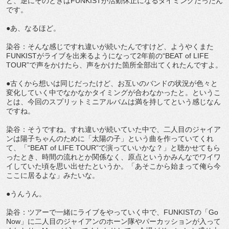
ど、逆にそのときはFUNKISTが活動休止になるタイミングだったん
です。
●あ、なるほど。
染谷：そんな感じですれ違いが続いたんですけど、ようやくまた
FUNKISTがライブを出来るようになって2年前の“BEAT of LIFE
TOUR”で声をかけたら、声をかけた箇所全部出てくれたんですよ。
●古くから想いは同じだったけど、お互いのバンドの状況が色々と
変化していく中でなかなかタイミングが合わなかったと。というこ
とは、今回のスプリットミニアルバムは満を持してという感じなん
ですね。
染谷：そうですね。すれ違いが続いていた中で、二人目のジャイア
ンは陽子ちゃんのために「太陽の子」という曲を作っていてくれ
て、「“BEAT of LIFE TOUR”で演っていいかな？」と聴かせてもら
ったとき、時間の流れとか関係なく、原点というかみんなでワイワ
イしていた頃を思い出せたというか。「あそこから始まって俺ら今
ここに居るよな」みたいな。
●うんうん。
染谷：ツアーで一緒にライブをやっていく中で、FUNKISTの「Go
Now」に二人目のジャイアンのホーン隊やパーカッションが入って