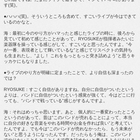
す(笑)。
●ハハハ(笑)。そういうところも含めて、すごいライブが今はできて
いるのかなと。
海：最初に今のやり方がハマったと感じたライブの時に、後ろから
見ていて初めて感じたことがあって。RYOSUKEが指揮者みたいに
楽器隊を操っている感じがして、すごいなと思ったんですよ。“今
が一番、表現者として輝いているな”と感じてリスペクトの気持ち
も生まれたし、“よし！ これをもっともっと突き詰めよう”と思うキ
ッカケにもなりました。
●ライブのやり方が明確に定まったことで、より自信も深まったの
では？
RYOSUKE：すごく自信がありますね。自分に自信がついたという
よりは、バンドに自信がついたという感覚が強くて。今はどこに行
っても、“バンドで戦っている”感じがするんですよ。
海：それはめっちゃ思います。あと、個人的に一番変わったところ
というのがあって。昔は“このバンドが売れることによって、本当
に自分の好きな音楽をやれる時間やお金を作れば良い”と考えてい
たんですよ。でも今は“このバンドが売れなかったら、もう未来が
ない”と思うようになったんです。だったらもう俺は、このバンド
でやりたいことをとことんまで突き詰めたいと考えるようになりま