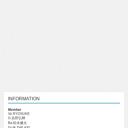
INFORMATION
Member
Vo.RYOSUKE
G.吉田弘輝
Ba.松永健太
Dr.海 THE KID