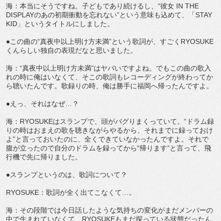
海：本当にそうですね。子どもであり続けるし、“彼女 IN THE
DISPLAYのあの初期衝動を忘れない”という意味も込めて、「STAY
KID」というタイトルにしました。
●この曲の“真夜中以上明け方未満”という歌詞が、すごくRYOSUKE
くんらしい独自の表現だなと思いました。
海：“真夜中以上明け方未満”はヤバいですよね。でもこの曲の歌入
れの時に俺はいなくて、そこの歌詞もレコーディングが終わってか
ら聴いたんです。歌録りの時、俺は勝手に福岡へ帰ったんですよ。
●えっ、それはなぜ…？
海：RYOSUKEはスランプで、頭がバグりまくっていて。“ドラム録
りの時はおまえの歌を聴きながらやるから、それまでに録っておけ
よ”と言っておいたのに、全くできていなかったんですよ。それで
腹が立ったので自分のドラムを録ってから“帰ります”と言って、飛
行機で先に帰りました。
●スランプというのは、歌詞について？
RYOSUKE：歌詞が全く出てこなくて…。
海：その段階では今日話したような気持ちの変化がまだメンバーの
中で生まれていなくて、RYOSUKEもまだ探っている状態だったん