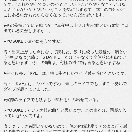
です。“これをやって良いのか？ こういうことをやらなきゃいけな
いんじゃないか？”みたいなことを気にしすぎて、本当の自分がど
こにあるのかもわからなくなっていたんだと思います。
●その藻掻いている感じが、“真夜中以上明け方未満”という歌詞には
出ている気がしますが…。
RYOSUKE：確かにそうですね。
海：出来上がった今になって読むと、絞りに絞った最後の一滴とい
う“生(※なま)”感は「STAY KID」だけじゃなくて全体的にも出てい
ると思います。今回の6曲は、究極の“生”ではあると思いますね。
●中でもM-5「KVE」は、特に生々しいライブ感を感じるというか。
海：「KVE」は、ヤバいですね。最近のライブでも、すごい勢いで
ダイブが起きていました。
●実際のライブでも凄まじい熱狂を生み出せている。
RYOSUKE：だいぶ力技の曲だと思います。この曲だけ、同期が入
っていないんですよ。
海：クリックも聞いていないので、俺の体感速度でそのまま行く感
じの曲ですね。たまにライブで速すぎて、マジでヤバい時がありま