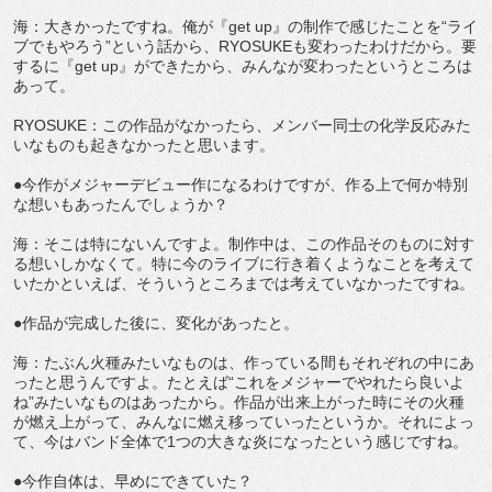
海：大きかったですね。俺が『get up』の制作で感じたことを“ライ
ブでもやろう”という話から、RYOSUKEも変わったわけだから。要
するに『get up』ができたから、みんなが変わったというところは
あって。
RYOSUKE：この作品がなかったら、メンバー同士の化学反応みた
いなものも起きなかったと思います。
●今作がメジャーデビュー作になるわけですが、作る上で何か特別
な想いもあったんでしょうか？
海：そこは特にないんですよ。制作中は、この作品そのものに対す
る想いしかなくて。特に今のライブに行き着くようなことを考えて
いたかといえば、そういうところまでは考えていなかったですね。
●作品が完成した後に、変化があったと。
海：たぶん火種みたいなものは、作っている間もそれぞれの中にあ
ったと思うんですよ。たとえば“これをメジャーでやれたら良いよ
ね”みたいなものはあったから。作品が出来上がった時にその火種
が燃え上がって、みんなに燃え移っていったというか。それによっ
て、今はバンド全体で1つの大きな炎になったという感じですね。
●今作自体は、早めにできていた？