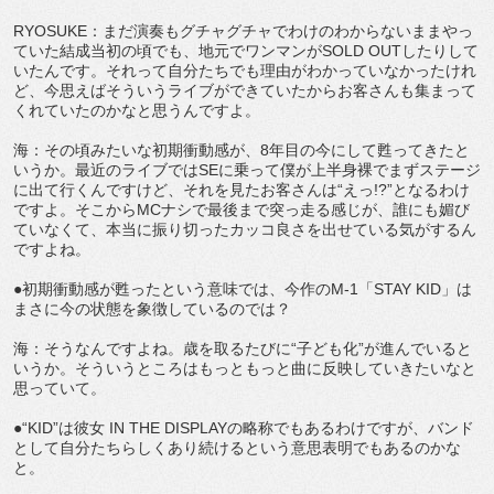
RYOSUKE：まだ演奏もグチャグチャでわけのわからないままやっ
ていた結成当初の頃でも、地元でワンマンがSOLD OUTしたりして
いたんです。それって自分たちでも理由がわかっていなかったけれ
ど、今思えばそういうライブができていたからお客さんも集まって
くれていたのかなと思うんですよ。
海：その頃みたいな初期衝動感が、8年目の今にして甦ってきたと
いうか。最近のライブではSEに乗って僕が上半身裸でまずステージ
に出て行くんですけど、それを見たお客さんは“えっ!?”となるわけ
ですよ。そこからMCナシで最後まで突っ走る感じが、誰にも媚び
ていなくて、本当に振り切ったカッコ良さを出せている気がするん
ですよね。
●初期衝動感が甦ったという意味では、今作のM-1「STAY KID」は
まさに今の状態を象徴しているのでは？
海：そうなんですよね。歳を取るたびに“子ども化”が進んでいると
いうか。そういうところはもっともっと曲に反映していきたいなと
思っていて。
●“KID”は彼女 IN THE DISPLAYの略称でもあるわけですが、バンド
として自分たちらしくあり続けるという意思表明でもあるのかな
と。