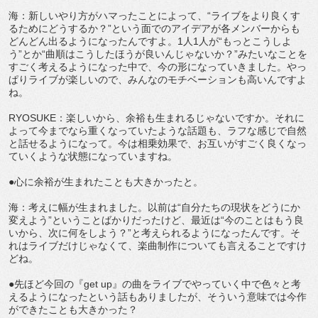
海：新しいやり方がハマったことによって、“ライブをより良くす
るためにどうするか？”という面でのアイデアが各メンバーからも
どんどん出るようになったんですよ。1人1人が“もっとこうしよ
う”とか“曲順はこうしたほうが良いんじゃないか？”みたいなことを
すごく考えるようになった中で、今の形になっていきました。やっ
ぱりライブが楽しいので、みんなのモチベーションも高いんですよ
ね。
RYOSUKE：楽しいから、余裕も生まれるじゃないですか。それに
よって今までなら重くなっていたような話題も、ラフな感じで自然
と話せるようになって。今は相乗効果で、お互いがすごく良くなっ
ていくような状態になっていますね。
●心に余裕が生まれたことも大きかったと。
海：考えに幅が生まれました。以前は“自分たちの現状をどうにか
変えよう”ということばかりだったけど、最近は“今のことはもう良
いから、次に何をしよう？”と考えられるようになったんです。そ
れはライブだけじゃなくて、楽曲制作についても言えることですけ
どね。
●先ほど今回の『get up』の曲をライブでやっていく中で色々と考
えるようになったという話もありましたが、そういう意味では今作
ができたことも大きかった？