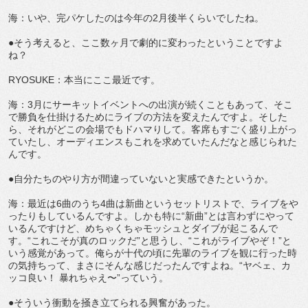
海：いや、完パケしたのは今年の2月後半くらいでしたね。
●そう考えると、ここ数ヶ月で劇的に変わったということですよ
ね？
RYOSUKE：本当にここ最近です。
海：3月にサーキットイベントへの出演が続くこともあって、そこ
で勝負を仕掛けるためにライブの方法を変えたんですよ。そした
ら、それがどこの会場でもドハマりして。客席もすごく盛り上がっ
ていたし、オーディエンスもこれを求めていたんだなと感じられた
んです。
●自分たちのやり方が間違っていないと実感できたというか。
海：最近は6曲のうち4曲は新曲というセットリストで、ライブをや
ったりもしているんですよ。しかも特に“新曲”とは言わずにやって
いるんですけど、めちゃくちゃモッシュとダイブが起こるんで
す。“これこそが真のロックだ”と思うし、“これがライブやぞ！”と
いう感覚があって。俺らが十代の頃に先輩のライブを観に行った時
の気持ちって、まさにそんな感じだったんですよね。“ヤベェ、カ
ッコ良い！ 暴れちゃえ〜”っていう。
●そういう衝動を掻き立てられる興奮があった。