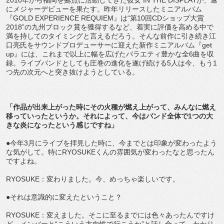
にメジャーデビューを果たす。昨年リリースしたミニアルバム
『GOLD EXPERIENCE REQUIEM』は“第10回CDショップ大賞
2018”の九州ブロック賞を獲得するなど、着実に評価を高める中で
満を持してのタイミングと言えるだろう。そんな前作に引き続き江
口亮氏をサウンドプロデューサーに迎えた新作ミニアルバム『get
up』には、これまで以上に幅を広げたバラエティ豊かな全6曲を収
録。ライブバンドとしても圧巻の進化を遂げ続ける5人は今、もう1
つ先の次元へと突き抜けようとしている。
「作品が出来上がった時にその火種が燃え上がって、みんなに燃え
移っていったというか。それによって、今はバンド全体で1つの大
きな炎になったという感じですね」
●今年3月にライブを拝見した時に、今までとは印象が変わったよう
な気がして。特にRYOSUKEくんの雰囲気が変わったなと思ったん
ですよね。
RYOSUKE：変わりました。今、めっちゃ楽しいです。
●それは意識的に変えたということ？
RYOSUKE：変えました。そこに至るまでには色々あったんですけ
ど、メンバーと“こういう方向性で行こうか”と話し合って。わかり