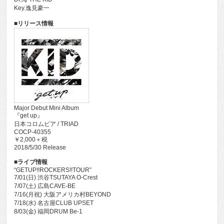
Key.逸見豪一
■リリース情報
Major Debut Mini Album
『get up』
日本コロムビア / TRIAD
COCP-40355
￥2,000＋税
2018/5/30 Release
■ライブ情報
“GETUP!!ROCKERS!!TOUR”
7/01(日) 渋谷TSUTAYA O-Crest
7/07(土) 広島CAVE-BE
7/16(月祝) 大阪アメリカ村BEYOND
7/18(水) 名古屋CLUB UPSET
8/03(金) 福岡DRUM Be-1