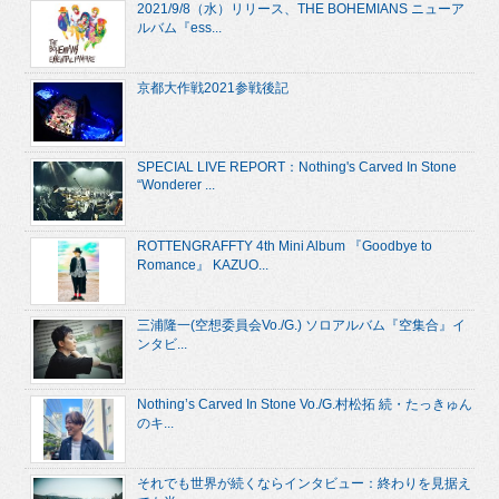
2021/9/8（水）リリース、THE BOHEMIANS ニューア
ルバム『ess...
京都大作戦2021参戦後記
SPECIAL LIVE REPORT：Nothing's Carved In Stone
“Wonderer ...
ROTTENGRAFFTY 4th Mini Album 『Goodbye to
Romance』 KAZUO...
三浦隆一(空想委員会Vo./G.) ソロアルバム『空集合』イ
ンタビ...
Nothing’s Carved In Stone Vo./G.村松拓 続・たっきゅん
のキ...
それでも世界が続くならインタビュー：終わりを見据え