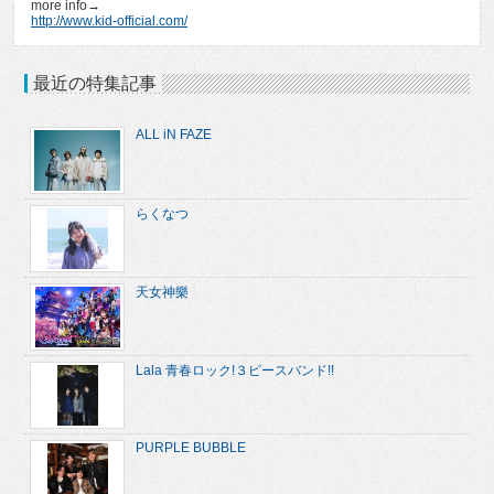
more info→
http://www.kid-official.com/
最近の特集記事
ALL iN FAZE
らくなつ
天女神樂
Lala 青春ロック!３ピースバンド!!
PURPLE BUBBLE