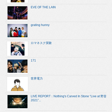
EVE OF THE LAIN
grating hunny
ロマネスク実験
171
世界電力
LIVE REPORT：Nothing's Carved In Stone “Live at 野音
2021”...