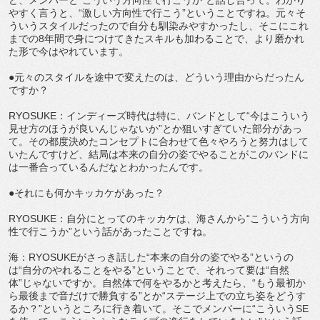
やすく言うと、“激しい方向性で行こう”ということですね。元々そ
ういうスタイルだったので自分も馴染みやすかったし、そこにこれ
までの8年間で身につけてきたスキルも加わることで、より磨かれ
た形で今はやれています。
●元々のスタイルを途中で変えたのは、どういう理由からだったん
ですか？
RYOSUKE：インディーズ時代は特に、バンドとして“今はこういう
見せ方のほうが良いんじゃないか”とか狙いすぎていた部分があっ
て。その都度決めたコンセプトに合わせて色々やろうと努力はして
いたんですけど、結局は本来の自分の姿でやることがこのバンドに
は一番合っているんだなとわかったんです。
●それにも何かキッカケがあった？
RYOSUKE：自分にとってのキッカケは、海さんから“こういう方向
性で行こうか”という話があったことですね。
海：RYOSUKEがさっき話した“本来の自分の姿でやる”というの
は“自分のやれることをやる”ということで、それって要は“自然
体”じゃないですか。自然体で何をやるかと考えたら、“もう最初か
ら最後まで音だけで勝負する”とか“ステージ上での立ち姿をどうす
るか？”というところに行き着いて。そこでメンバーに“こういうSE