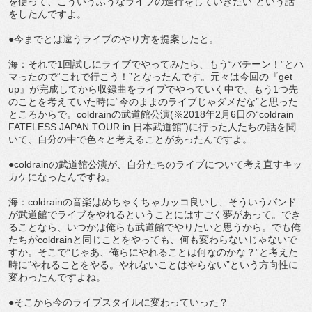
を使って、こういうふうなライブの進行をしていきたい”という話
をしたんですよ。
●今までとは違うライブのやり方を提案したと。
海：それで1回試しにライブでやってみたら、もう“バチーン！”とハ
マったので“これで行こう！”となったんです。元々は今回の『get
up』が完成してから収録曲をライブでやっていく中で、もう1つ先
のことを考えていた時に“今のままのライブじゃダメだな”と思った
ところからで。coldrainの武道館公演(※2018年2月6日の“coldrain
FATELESS JAPAN TOUR in 日本武道館”)に行った人たちの話を聞
いて、自分の中で色々と考えることがあったんですよ。
●coldrainの武道館公演が、自分たちのライブについて考え直すキッ
カケになったんですね。
海：coldrainの音楽はめちゃくちゃカッコ良いし、そういうバンド
が武道館でライブをやれるということにはすごく夢があって。でき
ることなら、いつかは俺らも武道館でやりたいと思うから。でも俺
たちがcoldrainと同じことをやっても、何も変わらないじゃないで
すか。そこで“じゃあ、俺らにやれることは何なのかな？”と考えた
時に“やれることをやる。やれないことはやらない”という方向性に
変わったんですよね。
●そこから今のライブスタイルに変わっていった？