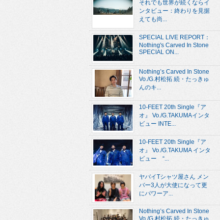
それでも世界が続くならイ
ンタビュー：終わりを見据
えても尚...
SPECIAL LIVE REPORT：
Nothing's Carved In Stone
SPECIAL ON...
Nothing’s Carved In Stone
Vo./G.村松拓 続・たっきゅ
んのキ...
10-FEET 20th Single『ア
オ』 Vo./G.TAKUMAインタ
ビュー INTE...
10-FEET 20th Single『ア
オ』 Vo./G.TAKUMA インタ
ビュー “...
ヤバイTシャツ屋さん メン
バー3人が大使になって更
にパワーア...
Nothing’s Carved In Stone
Vo./G.村松拓 続・たっきゅ