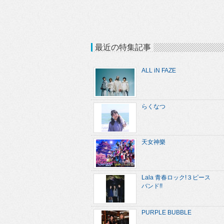
最近の特集記事
ALL iN FAZE
らくなつ
天女神樂
Lala 青春ロック!３ピース
バンド!!
PURPLE BUBBLE