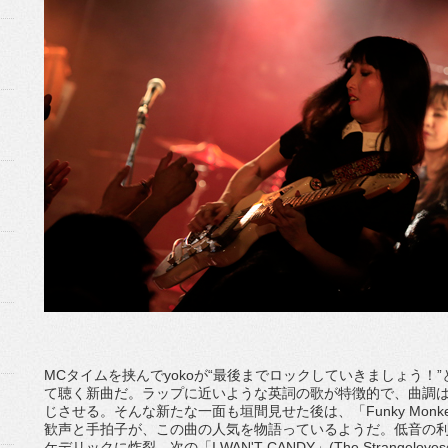
MCタイムを挟んでyokoが“最後までロックしていきましょう
て聴く新曲だ。ラップに近いような英詞の歌が特徴的で、曲調
じさせる。そんな新たな一面も垣間見せた後は、「Funky Monke
歓声と手拍子が、この曲の人気を物語っているようだ。低音の利
ケデリックに炸裂。次の「I WAN'T CANDY」(The Strang