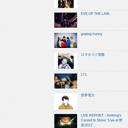
EVE OF THE LAIN
grating hunny
ロマネスク実験
171
世界電力
LIVE REPORT：Nothing's
Carved In Stone “Live at 野
音2021”...