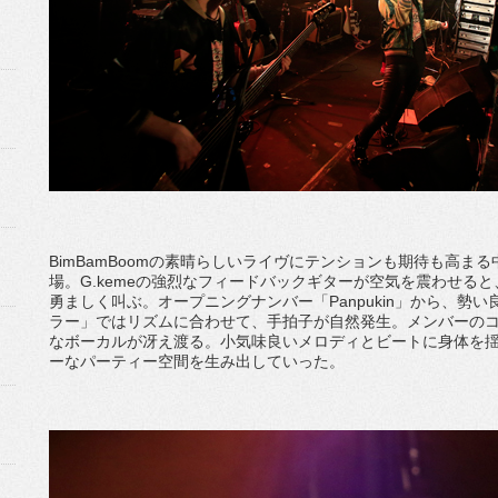
BimBamBoomの素晴らしいライヴにテンションも期待も高まる中
場。G.kemeの強烈なフィードバックギターが空気を震わせると、yo
勇ましく叫ぶ。オープニングナンバー「Panpukin」から、勢
ラー」ではリズムに合わせて、手拍子が自然発生。メンバーのコ
なボーカルが冴え渡る。小気味良いメロディとビートに身体を揺
ーなパーティー空間を生み出していった。