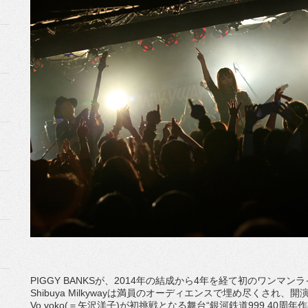
PIGGY BANKSが、2014年の結成から4年を経て初のワンマ
Shibuya Milkywayは満員のオーディエンスで埋め尽くされ、
Vo.yoko(＝矢沢洋子)が初挑戦となる舞台“銀河鉄道999 40周年作