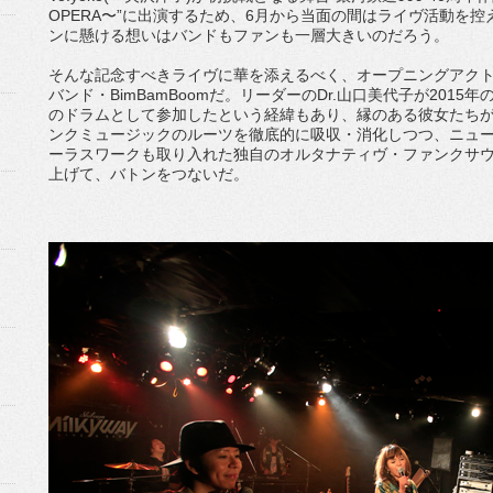
OPERA〜”に出演するため、6月から当面の間はライヴ活動を
ンに懸ける想いはバンドもファンも一層大きいのだろう。
そんな記念すべきライヴに華を添えるべく、オープニングアクト
バンド・BimBamBoomだ。リーダーのDr.山口美代子が2015年の“FUJI
のドラムとして参加したという経緯もあり、縁のある彼女たちが
ンクミュージックのルーツを徹底的に吸収・消化しつつ、ニュー
ーラスワークも取り入れた独自のオルタナティヴ・ファンクサ
上げて、バトンをつないだ。