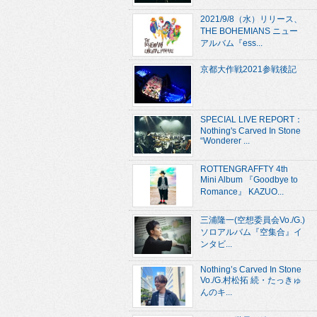
2021/9/8（水）リリース、
THE BOHEMIANS ニュー
アルバム『ess...
京都大作戦2021参戦後記
SPECIAL LIVE REPORT：
Nothing's Carved In Stone
“Wonderer ...
ROTTENGRAFFTY 4th
Mini Album 『Goodbye to
Romance』 KAZUO...
三浦隆一(空想委員会Vo./G.)
ソロアルバム『空集合』イ
ンタビ...
Nothing’s Carved In Stone
Vo./G.村松拓 続・たっきゅ
んのキ...