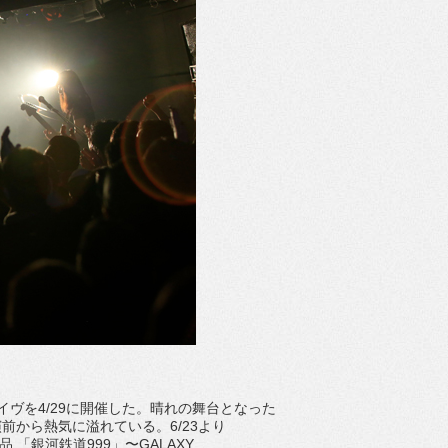
ンライヴを4/29に開催した。晴れの舞台となった
開演前から熱気に溢れている。6/23より
品 「銀河鉄道999」〜GALAXY