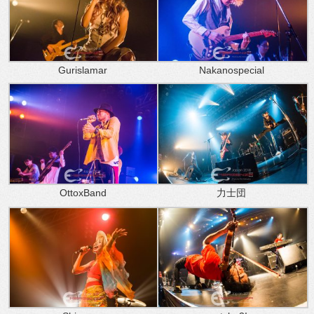
Gurislamar
Nakanospecial
OttoxBand
力士団