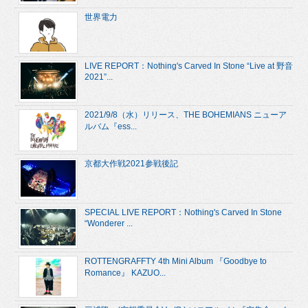
世界電力
LIVE REPORT：Nothing's Carved In Stone “Live at 野音
2021”...
2021/9/8（水）リリース、THE BOHEMIANS ニューア
ルバム『ess...
京都大作戦2021参戦後記
SPECIAL LIVE REPORT：Nothing's Carved In Stone
“Wonderer ...
ROTTENGRAFFTY 4th Mini Album 『Goodbye to
Romance』 KAZUO...