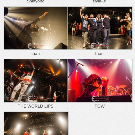
Shinyong
style-3!
than
than
THE WORLD LIPS
TOW