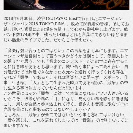
2018年6月30日、渋谷TSUTAYA O-Eastで行われたエマージェン
ザ・ジャパン2018 TOKYO FINAL。改めて関係者の皆様、そしてお
越し頂いた皆様にこの場をお借りして心から御礼申し上げます。総
バンド数174組の中、残った14組はどれも言葉にできないほど凄ま
じい熱量のライブでした。だからこそ伝えたい。
「音楽は競い合うものではない」この言葉をよく耳にします。エマ
ージェンザ運営側として言うべきかどうかは別として、僕個人もそ
の通りだと思う。でも「音楽のコンテスト」がこの世に存在するこ
とには意味があるとも思います。競い合う事によって高め合い、自
分達だけでは到達できなかった次元へと連れて行ってくれる存在、
それが「競争」であると。それは音楽だけに限らず、スポーツ、仕
事、生き様、「人」として生まれた時点である程度の「競争」の中
に生きる事は決まっていたんだと思います。
この世界にはその「競争」に対して本気になれるアツい人達がいる
からこそ、彼等が台風の「目」になり、見えない風を静かに巻き起
こし、周りが自然と巻き込まれて行く。皆さんも音楽に限らずその
光景を目にした事あるのではないでしょうか？
もちろん、「競争」が全てではないという事も忘れてはいけない。
「音を楽しむ」これを忘れてしまっては「音楽」では無くなってし
まいますから。