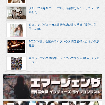
グループ名をリニューアル、音楽性はセミ・リニューア
ルした ...
日本ジャズヴォーカル賞特別奨励賞を受賞「星野由美
子」の新...
2020年4月、全国のライブハウス関係者47人からの現状
報告。
全国ライブハウス特集〜ライブハウスから届いたメッセ
ージ〜