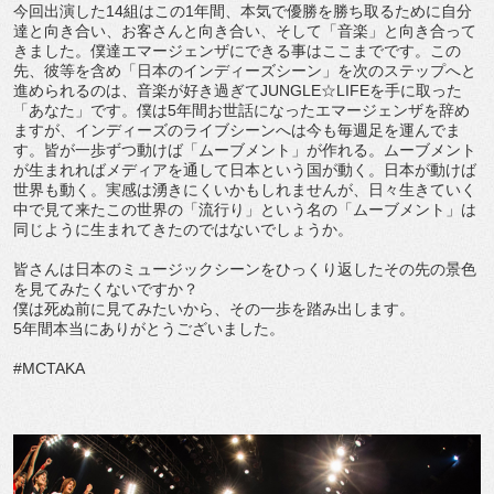
今回出演した14組はこの1年間、本気で優勝を勝ち取るために自分
達と向き合い、お客さんと向き合い、そして「音楽」と向き合って
きました。僕達エマージェンザにできる事はここまでです。この
先、彼等を含め「日本のインディーズシーン」を次のステップへと
進められるのは、音楽が好き過ぎてJUNGLE☆LIFEを手に取った
「あなた」です。僕は5年間お世話になったエマージェンザを辞め
ますが、インディーズのライブシーンへは今も毎週足を運んでま
す。皆が一歩ずつ動けば「ムーブメント」が作れる。ムーブメント
が生まれればメディアを通して日本という国が動く。日本が動けば
世界も動く。実感は湧きにくいかもしれませんが、日々生きていく
中で見て来たこの世界の「流行り」という名の「ムーブメント」は
同じように生まれてきたのではないでしょうか。
皆さんは日本のミュージックシーンをひっくり返したその先の景色
を見てみたくないですか？
僕は死ぬ前に見てみたいから、その一歩を踏み出します。
5年間本当にありがとうございました。
#MCTAKA