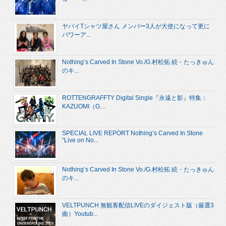
ヤバイTシャツ屋さん メンバー3人が大使になって更に
パワーア...
Nothing’s Carved In Stone Vo./G.村松拓 続・たっきゅん
のキ...
ROTTENGRAFFTY Digital Single『永遠と影』特集：
KAZUOMI（G....
SPECIAL LIVE REPORT Nothing’s Carved In Stone
“Live on No...
Nothing’s Carved In Stone Vo./G.村松拓 続・たっきゅん
のキ...
VELTPUNCH 無観客配信LIVEのダイジェスト版（厳選3
曲）Youtub...