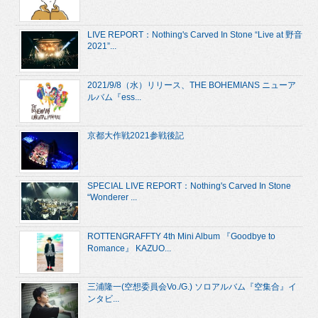
LIVE REPORT：Nothing's Carved In Stone “Live at 野音
2021”...
2021/9/8（水）リリース、THE BOHEMIANS ニューア
ルバム『ess...
京都大作戦2021参戦後記
SPECIAL LIVE REPORT：Nothing's Carved In Stone
“Wonderer ...
ROTTENGRAFFTY 4th Mini Album 『Goodbye to
Romance』 KAZUO...
三浦隆一(空想委員会Vo./G.) ソロアルバム『空集合』イ
ンタビ...