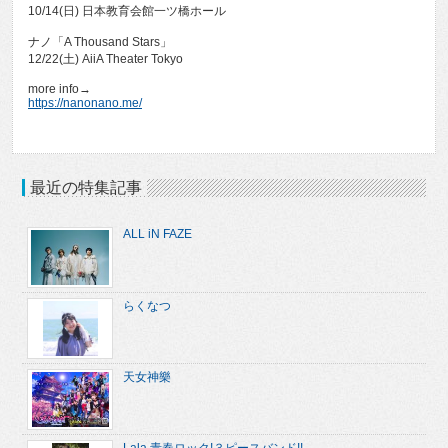
10/14(日) 日本教育会館一ツ橋ホール
ナノ「A Thousand Stars」
12/22(土) AiiA Theater Tokyo
more info→
https://nanonano.me/
最近の特集記事
ALL iN FAZE
らくなつ
天女神樂
Lala 青春ロック!３ピースバンド!!