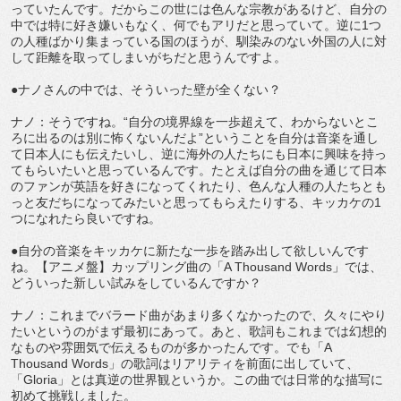
っていたんです。だからこの世には色んな宗教があるけど、自分の
中では特に好き嫌いもなく、何でもアリだと思っていて。逆に1つ
の人種ばかり集まっている国のほうが、馴染みのない外国の人に対
して距離を取ってしまいがちだと思うんですよ。
●ナノさんの中では、そういった壁が全くない？
ナノ：そうですね。“自分の境界線を一歩超えて、わからないとこ
ろに出るのは別に怖くないんだよ”ということを自分は音楽を通し
て日本人にも伝えたいし、逆に海外の人たちにも日本に興味を持っ
てもらいたいと思っているんです。たとえば自分の曲を通じて日本
のファンが英語を好きになってくれたり、色んな人種の人たちとも
っと友だちになってみたいと思ってもらえたりする、キッカケの1
つになれたら良いですね。
●自分の音楽をキッカケに新たな一歩を踏み出して欲しいんです
ね。【アニメ盤】カップリング曲の「A Thousand Words」では、
どういった新しい試みをしているんですか？
ナノ：これまでバラード曲があまり多くなかったので、久々にやり
たいというのがまず最初にあって。あと、歌詞もこれまでは幻想的
なものや雰囲気で伝えるものが多かったんです。でも「A
Thousand Words」の歌詞はリアリティを前面に出していて、
「Gloria」とは真逆の世界観というか。この曲では日常的な描写に
初めて挑戦しました。