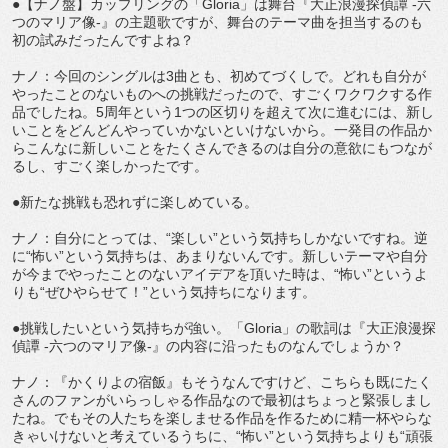
●【ナノ盤】カップリングの「Gloria」は舞台『大正浪漫探偵譚 -六
つのマリア像-』の主題歌ですが、舞台のテーマ曲を担当するのも
初の試みだったんですよね？
ナノ：今回のシングルは3曲とも、初めてづくしで。どれも自分が
やったことのないものへの挑戦だったので、すごくワクワクする作
品でしたね。5周年という1つの区切りを超えて次に進むには、新し
いことをどんどんやっていかないといけないから。一発目の作品か
らこんなに新しいことをたくさんできるのは自分の意欲にもつなが
るし、すごく楽しかったです。
●新たな挑戦も恐れずに楽しめている。
ナノ：自分にとっては、“楽しい”という気持ちしかないですね。逆
に“怖い”という気持ちは、あまりないんです。新しいテーマや自分
が今までやったことのないアイデアを頂いた時は、“怖い”というよ
りも“ぜひやらせて！”という気持ちになります。
●挑戦したいという気持ちが強い。「Gloria」の歌詞は『大正浪漫探
偵譚 -六つのマリア像-』の内容に沿ったものなんでしょうか？
ナノ：『かくりよの宿飯』もそうなんですけど、こちらも既にたく
さんのファンがいらっしゃる作品なので最初はちょっと緊張しまし
たね。でもその人たちを楽しませる作品を作るために精一杯やらな
きゃいけないと考えているうちに、“怖い”という気持ちよりも“頑張