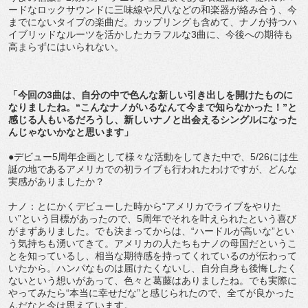
ードなロックサウンドに三味線や尺八などの和楽器が絡み合う、今
までにないタイプの楽曲だ。カップリングも含めて、ナノが持つハ
イブリッドなルーツを活かしたカラフルな3曲に、今後への期待も
高まらずにはいられない。
「今回の3曲は、自分の中で色んな新しい引き出しを開けたものに
なりましたね。“こんなナノがいるなんて今まで知らなかった！”と
感じる人もいるだろうし、新しいナノと出会えるシングルになった
んじゃないかなと思います」
●デビュー5周年企画として様々な活動をしてきた中で、5/26には生
誕の地であるアメリカでの初ライブも行われたわけですが、どんな
実感がありましたか？
ナノ：とにかくデビューした時から“アメリカでライブをやりた
い”という目標があったので、5周年でそれを叶えられたという喜び
がまずありました。でも決まってからは、“ハードルが高いな”とい
う気持ちも湧いてきて。アメリカの人たちもナノの母国だというこ
とを知っているし、相当な期待感を持ってくれているのが伝わって
いたから。ハンパなものは届けたくないし、自分自身も後悔したく
ないという想いがあって、色々と葛藤はありましたね。でも実際に
やってみたら“本当に幸せだな”と感じられたので、全てが良かった
んだなと今は思えています。