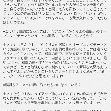
りきたんです。ずっと日本で生まれ育った人が和ロックを歌うの
と、自分が歌うのとでは色々と聞こえ方も変わってくると思うんで
すよ。今回の作品では“ナノにしかできない和ロック”というものも
テーマになっていたので、それをみんなにも受け入れてもらえたら
嬉しいですね。
●こういう曲調になったのは、TVアニメ『かくりよの宿飯』のオー
プニングテーマということも関係しているんでしょうか？
ナノ：もちろんです。『かくりよの宿飯』のオープニングテーマと
いうお話を頂いた時に、そこで洋楽的な曲を持ってくるのは違うだ
ろうということになって。和風の曲で、古語を使って欲しいという
リクエストも頂いていたので、自然とこういう曲になりました。最
初は“えっ、和風の曲ってどうやるの？”みたいなところはあったん
ですけど、色々と勉強しながら制作していく中で新鮮な刺激もあっ
たんですよ。だから自分自身もリスナーと同じような感覚で、“新
しいタイプの曲だな”と思えていますね。
●歌詞もアニメの内容に沿ったものになっている？
ナノ：そうですね。タイアップ曲なのでまずはその作品を見て自分
なりに解釈してから、歌詞にしていくという流れがあって。『かく
りよの宿飯』の世界観を歌詞にも出したいとは思っていました。