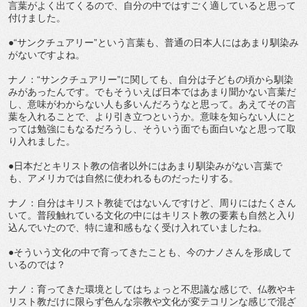
言葉がよく出てくるので、自分の中ではすごく適していると思って
付けました。
●“サンクチュアリー”という言葉も、普通の日本人にはあまり馴染み
がないですよね。
ナノ：“サンクチュアリー”に関しても、自分は子どもの頃から馴染
みがあったんです。でもそういえば日本ではあまり聞かない言葉だ
し、意味がわからない人も多いんだろうなと思って。あえてその言
葉を入れることで、より引き立つというか。意味を知らない人にと
っては勉強にもなるだろうし、そういう面でも面白いなと思って取
り入れました。
●日本だとキリスト教の信者以外にはあまり馴染みがない言葉で
も、アメリカでは自然に使われるものだったりする。
ナノ：自分はキリスト教徒ではないんですけど、周りにはたくさん
いて。普段触れている文化の中にはキリスト教の要素も自然と入り
込んでいたので、特に違和感もなく受け入れていましたね。
●そういう文化の中で育ってきたことも、今のナノさんを形成して
いるのでは？
ナノ：育ってきた環境としてはちょっと不思議な感じで、仏教やキ
リスト教だけに限らず色んな宗教や文化が変テコリンな感じで混ざ