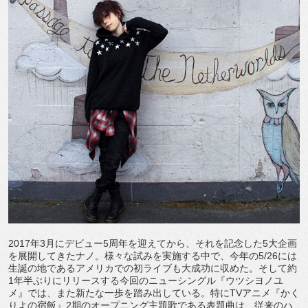
2017年3月にデビュー5周年を迎えてから、それを記念した5大企画
を展開してきたナノ。様々な試みを実施する中で、今年の5/26には
生誕の地であるアメリカでの初ライブも大成功に収めた。そして約
1年半ぶりにリリースする今回のニューシングル『ウツシヨノユ
メ』では、また新たな一歩を踏み出している。特にTVアニメ『かく
りよの宿飯』2期のオープニング主題歌である表題曲は、従来のハ