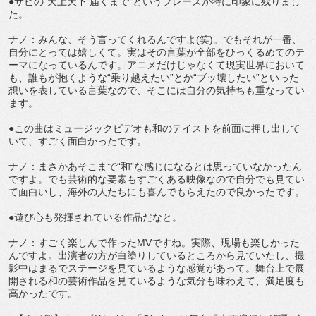
●サビの“天上天下 届くまで”というフレーズが特に印象に残りまし
た。
ナノ：みんな、そう言ってくれるんですよ(笑)。でもそれが一番、
自分にとっては嬉しくて。実はその言葉が全部をひっくるめてのテ
ーマになっているんです。アニメだけじゃなくて現実世界において
も、誰もが抱くような“乗り越えたい”とか“ブッ壊したい”といった
想いを表している言葉なので、そこには自分の気持ちも重なってい
ます。
●この曲はミュージックビデオも和のテイストを前面に押し出して
いて、すごく面白かったです。
ナノ：まさかあそこまで“和”な感じになるとは思っていなかったん
ですよ。でも芸術的な要素もすごくある映像なので自分でも見てい
て面白いし、海外の人たちにも喜んでもらえたので良かったです。
●遊び心も発揮されている作品だなと。
ナノ：すごく楽しんで作ったMVですね。実際、現場も楽しかった
んですよ。出演者の方が白塗りしているところから見ていたし、撮
影中はまるでステージを見ているような感覚があって。舞台上で展
開される和の芸術作品を見ているような気分も味わえて、満足度も
高かったです。