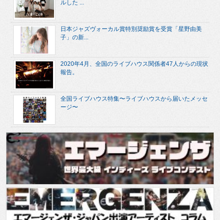
ルした ...
日本ジャズヴォーカル賞特別奨励賞を受賞「星野由美
子」の新...
2020年4月、全国のライブハウス関係者47人からの現状
報告。
全国ライブハウス特集〜ライブハウスから届いたメッセ
ージ〜