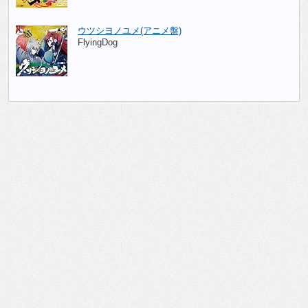
ウツシヨノユメ(アニメ盤)
FlyingDog