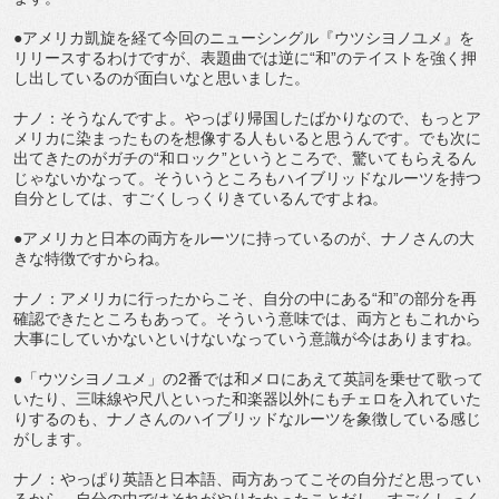
●アメリカ凱旋を経て今回のニューシングル『ウツシヨノユメ』を
リリースするわけですが、表題曲では逆に“和”のテイストを強く押
し出しているのが面白いなと思いました。
ナノ：そうなんですよ。やっぱり帰国したばかりなので、もっとア
メリカに染まったものを想像する人もいると思うんです。でも次に
出てきたのがガチの“和ロック”というところで、驚いてもらえるん
じゃないかなって。そういうところもハイブリッドなルーツを持つ
自分としては、すごくしっくりきているんですよね。
●アメリカと日本の両方をルーツに持っているのが、ナノさんの大
きな特徴ですからね。
ナノ：アメリカに行ったからこそ、自分の中にある“和”の部分を再
確認できたところもあって。そういう意味では、両方ともこれから
大事にしていかないといけないなっていう意識が今はありますね。
●「ウツシヨノユメ」の2番では和メロにあえて英詞を乗せて歌って
いたり、三味線や尺八といった和楽器以外にもチェロを入れていた
りするのも、ナノさんのハイブリッドなルーツを象徴している感じ
がします。
ナノ：やっぱり英語と日本語、両方あってこその自分だと思ってい
るから。自分の中ではそれがやりたかったことだし、すごくしっく