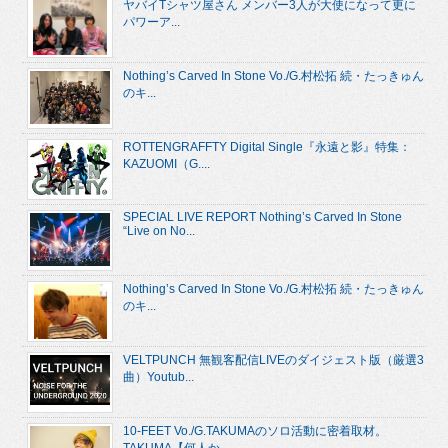
ヤバイTシャツ屋さん メンバー3人が大使になって更に
パワーア...
Nothing’s Carved In Stone Vo./G.村松拓 続・たっきゅん
のキ...
ROTTENGRAFFTY Digital Single『永遠と影』特集：
KAZUOMI（G....
SPECIAL LIVE REPORT Nothing’s Carved In Stone
“Live on No...
Nothing’s Carved In Stone Vo./G.村松拓 続・たっきゅん
のキ...
VELTPUNCH 無観客配信LIVEのダイジェスト版（厳選3
曲）Youtub...
10-FEET Vo./G.TAKUMAのソロ活動に密着取材。
TAKUMA【何人か...