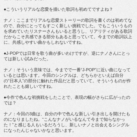
●こういうリアルな恋愛を描いた歌詞も初めてですよね？
ナノ：ここまでリアルな恋愛ストーリーの歌詞を書くのは初めてな
ので、自分にとってもすごく新しい挑戦でした。でもこういうもの
を求めていたリスナーさんもいると思うし、リアリティがある歌詞
だからこそ共感できる部分もあると思っていて。今までの歌詞以上
に、共感しやすい曲かもしれないですね。
●J-POPでは日常を歌う曲が多いわけですが、逆にナノさんにとっ
ては新しい試みだった。
ナノ：そういう意味では、今までで一番“J-POP”に近い曲になって
いるとは思います。今回のシングルは、どちらかといえば自分
の“日本人”の部分に触れた作品だと思っていて。そういうものが作
れたことも嬉しいですね。
●今作で色んな初挑戦をしたことで、表現の幅がさらに広がったの
では？
ナノ：今回の3曲は、自分の中で色んな新しい引き出しを開けたも
のになりましたね。“こんなナノがいるなんて今まで知らなかっ
た！”と感じる人もいるだろうし、新しいナノと出会えるシングル
になったんじゃないかなと思います。