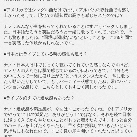
●アメリカではシングル曲だけではなくアルバムの収録曲でも盛り
上がったそうで、現地での認知度の高さも感じられたのでは？
ナノ：みんなが曲を知ってくれていることにすごくビックリしまし
た。日本語だろうと英語だろうと一緒に歌ってくれていたので、そ
こも驚きましたね。“国境は関係ないな”ということを、この5年間で
一番実感した体験かもしれないです。
●日本とはライブしている時の感覚も違う？
ナノ：日本人は耳でじっくり聴いてくれている感じなんですけど、
アメリカの人たちは肌で感じているのが伝わってきて。“自分もそ
の中に入って一緒に盛り上がる”というスタンスだから、常に歌っ
たり動いたりしていて、もうパーティー状態でしたね。常にハイテ
ンションな感じで、こちらとしてもすごく楽しかったです。
●ライブを終えての達成感もあった？
ナノ：達成感や満足感が、今回はすごかったですね。でもアメリカ
でやって“これで満足だ。ありがとう！”ではなく、それを経て日本
に帰ってきてからやりたいことがもっと増えたんです。もっと自分
のハードルを上げたくなったし、早く次に挑戦していきたいという
気持ちにもなれたので、すごく良い扉を開いてくれたなと思ってい
ます。