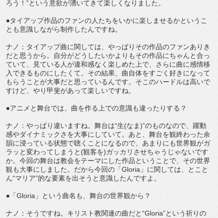
ろう！”という意欲が湧いてきて楽しくなりました。
●タイアップ作品のファンの人たちをいかに楽しませるかというこ
とも意識しながら制作したんですね。
ナノ：タイアップ曲に関しては、やっぱりその作品のファンありき
だと思うから。自分がどうしたいかよりもその作品にちゃんと合っ
ていて、見ている人が違和感なく楽しめた上で、さらに曲に感情移
入できるものにしたくて。その結果、曲自体をすごく好きになって
もらうことが大事だと思っているんです。そこのハードルは高いで
すけど、やり甲斐があって楽しいですね。
●アニメと舞台では、曲を作る上での意識も違ったりする？
ナノ：やっぱり違いますね。舞台は“生(なま)”のものなので、躍動
感やダイナミックさを大事にしていて。あと、舞台を観終わった余
韻に浸っている状態で聴くことになるので、あまりにも世界観がガ
ラッと変わってしまうと(観客を)ガッカリさせちゃうじゃないです
か。今回の舞台は教会をテーマにした作品ということで、その世界
観も大事にしました。だから今回の「Gloria」に関しては、とこと
ん“マリア”的な要素を出そうと意識したんですよ。
●「Gloria」という曲名も、舞台の世界観から？
ナノ：そうですね。キリスト教関連の曲だと“Gloria”という祈りの