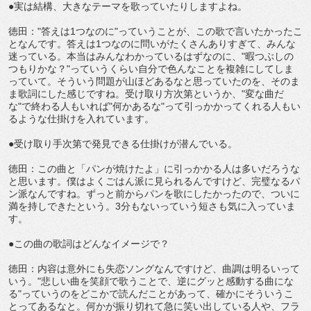
●実は結構、大きなテーマを歌っていたりしますよね。
徳田："答えは1つなのに"っていうことが、この歌で言いたかったこ
となんです。答えは1つなのに問いがたくさんありすぎて、みんな
迷っている。本当はみんなわかっているはずなのに、"暇つぶしの
つもりかな？"っていうくらい自分で色んなことを複雑にしてしま
っていて。そういう問題が山ほどあるなと思っていたのを、そのま
ま歌詞にした感じですね。受け取り方次第というか、"変な曲だ
な"で終わる人もいれば"何かあるな"って引っかかってくれる人もい
るような仕掛けを入れています。
●受け取り手次第で発見できる仕掛けが潜んでいる。
徳田：この曲と「パンが焼けたよ」に引っかかる人は多いだろうな
と思います。僕はよくごはん派に見られるんですけど、完璧なるパ
ン派なんですね。ずっと前からパンを歌にしたかったので、ついに
満を持しできたという。3分もないっていう短さも気に入っていま
す。
●この曲の歌詞はどんなイメージで？
徳田：内容は意外にも失恋ソングなんですけど、曲調は明るいって
いう。"悲しい曲を笑顔で歌うことで、逆にグッと感動する曲にな
る"っていうのをどこかで読んだことがあって、確かにそういうこ
とってあるなと。何かが振り切れて急に笑い出している人や、フラ