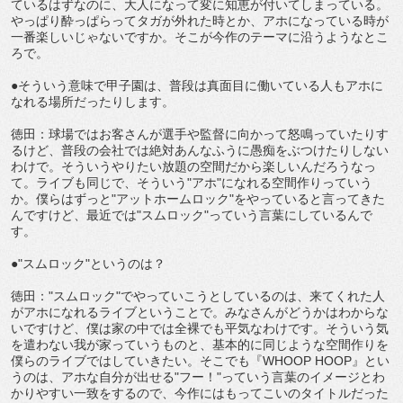
ているはずなのに、大人になって変に知恵が付いてしまっている。
やっぱり酔っぱらってタガが外れた時とか、アホになっている時が
一番楽しいじゃないですか。そこが今作のテーマに沿うようなとこ
ろで。
●そういう意味で甲子園は、普段は真面目に働いている人もアホに
なれる場所だったりします。
徳田：球場ではお客さんが選手や監督に向かって怒鳴っていたりす
るけど、普段の会社では絶対あんなふうに愚痴をぶつけたりしない
わけで。そういうやりたい放題の空間だから楽しいんだろうなっ
て。ライブも同じで、そういう"アホ"になれる空間作りっていう
か。僕らはずっと"アットホームロック"をやっていると言ってきた
んですけど、最近では"スムロック"っていう言葉にしているんで
す。
●"スムロック"というのは？
徳田："スムロック"でやっていこうとしているのは、来てくれた人
がアホになれるライブということで。みなさんがどうかはわからな
いですけど、僕は家の中では全裸でも平気なわけです。そういう気
を遣わない我が家っていうものと、基本的に同じような空間作りを
僕らのライブではしていきたい。そこでも『WHOOP HOOP』とい
うのは、アホな自分が出せる"フー！"っていう言葉のイメージとわ
かりやすい一致をするので、今作にはもってこいのタイトルだった