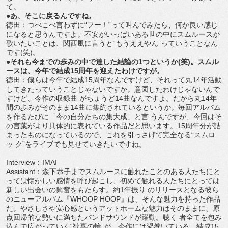
て。
●あ、そこに戻るんですね。
徳田：つべこべ言わずに“フー！”って叫んでみたら、何か良い感じ
になると思うんですよ。不安がいっぱいある世の中にスムルースが
歌いたいことは、関西風に言うと“もうええやん”っていうことなん
です(笑)。
●それも今までの歩みの中で達した結論の1つというか(笑)。スムル
ースは、今年で結成15周年を迎えたわけですが。
徳田：僕らは今年で結成15周年なんですけど、それって丸14年活動
してきたっていうことじゃないですか。意図したわけじゃないんで
すけど、今作の収録曲 がちょうど14曲なんですよ。だから丸14年
間の歩みがそのまま14曲に集約されているというか。毎回アルバム
を作るたびに「今の自分たちの集大成」と言 うんですが、今回はそ
の言葉がより具体的に表れている作品だと思います。15周年分が詰
まったものになっているので、これを引っさげて完全なる“スムロ
ッ ク”をライブでも見せていきたいですね。
Interview：IMAI
Assistant：森下恭子までスムルースに触れたことのある人たちにと
っては懐かしい感情を呼び起こし、初めて触れる人たちにとっては
新しい出会いの興奮をもたらす。約1年振り のリリースとなる彼ら
のニューアルバム『WHOOP HOOP』は、そんな魅力を持った作品
だ。やさしさや安心感というアットホームな魅力はそのままに、原
点回帰的な勢いに満ちたバンドサウンドが躍動。聴く 者全てを包み
込んで広がっていく“歓喜の輪”が、今作には渦巻いている。結成15