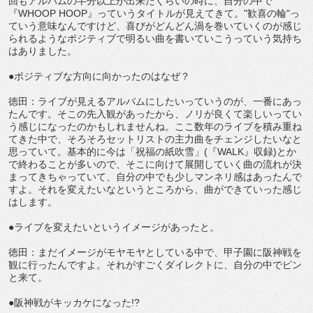
回もアルバムの半分以上が出来たくらいの時に、自分の中で
『WHOOP HOOP』っていうタイトルが見えてきて。"歓喜の輪"っ
ていう意味なんですけど、喜びがどんどん渦を巻いていくのが感じ
られるようなポジティブで明るい曲を書いていこうっていう気持ち
はありました。
●ポジティブな方向に向かったのはなぜ？
徳田：ライブが見えるアルバムにしたいっていうのが、一番にあっ
たんです。そこの先入観があったから、ノリが良くて楽しいってい
う感じになったのかもしれませんね。ここ数年のライブを積み重ね
てきた中で、そろそろセットリストの主力曲をチェンジしたいなと
思っていて。基本的に今は「祝福の紙吹雪」(『WALK』収録)とか
で終わることが多いので、そこに向けて展開していく曲の流れが決
まってきちゃっていて、自分の中でも少しマンネリ感はあったんで
すよ。それを変えたいなというところから、曲ができていった感じ
はします。
●ライブを変えたいというイメージがあったと。
徳田：まだイメージがモヤモヤとしている中で、甲子園に阪神戦を
観に行ったんですよ。それがすごくダイレクトに、自分の中でピン
と来て。
●阪神戦がキッカケになった!?