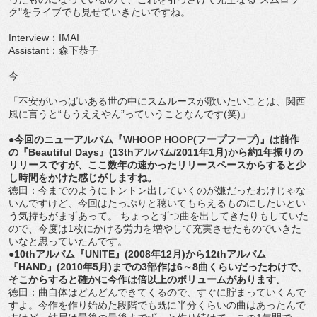
ク"をライブでも見せていきたいですね。
Interview：IMAI
Assistant：森下恭子
今
「不安がいっぱいある世の中にスムルースが歌いたいことは、関西
風に言うと“もうええやん”っていうことなんです(笑)」
●今回のニューアルバム『WHOOP HOOP(フープフープ)』は前作
の『Beautiful Days』(13thアルバム/2011年1月)から約1年振りの
リリースですが、ここ数年の速かったリリースペースからすると少
し時間をかけた感じがしますね。
徳田：今までのようにトントン出していくのが嫌だったわけじゃな
いんですけど、今回はたっぷりと聴いてもらえるものにしたいとい
う気持ちがまずあって。 ちょっとずつ曲を出してきたりもしていた
ので、今度は1枚にかける労力を増やして充実させたものでいきた
いなと思っていたんです。
●10thアルバム『UNITE』(2008年12月)から12thアルバム
『HAND』(2010年5月)までの3部作は6～8曲くらいだったわけで、
そこからすると確かに今作は倍以上のボリュームがあります。
徳田：曲自体はどんどんできてくるので、すぐに貯まっていくんで
すよ。今作を作り始めた段階でも既に半分くらいの曲はあったんで