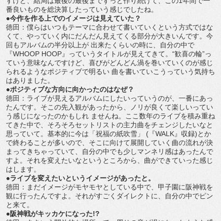
すけど、結局は最後の最後までずっと作り続けて、この1年間で一
番良いものを総決算したっていう感じでしたね。
●今作を作る上でのイメージは見えていた？
徳田：僕らはいつもテーマに合わせて書いていくという方式ではな
くて、やっていく内にだんだん見えてくる部分が大きいんです。今
回もアルバムの半分以上が 出来たくらいの時に、自分の中で
『WHOOP HOOP』っていうタイトルが見えてきて。“歓喜の輪”っ
ていう意味なんですけど、喜びがどんどん渦を巻いていくのが感じ
られるようなポジティブで明るい 曲を書いていこうっていう気持ち
はありました。
●ポジティブな方向に向かったのはなぜ？
徳田：ライブが見えるアルバムにしたいっていうのが、一番にあっ
たんです。そこの先入観があったから、ノリが良くて楽しいってい
う感じになったのかもしれ ませんね。ここ数年のライブを積み重ね
てきた中で、そろそろセットリストの主力曲をチェンジしたいなと
思っていて。基本的に今は「祝福の紙吹雪」 (『WALK』収録)とか
で終わることが多いので、そこに向けて展開していく曲の流れが決
まってきちゃっていて、自分の中でも少しマンネリ感はあったんで
すよ。それを変えたいなというところから、曲ができていった感じ
はします。
●ライブを変えたいというイメージがあったと。
徳田：まだイメージがモヤモヤとしている中で、甲子園に阪神戦を
観に行ったんですよ。それがすごくダイレクトに、自分の中でピン
と来て。
●阪神戦がキッカケになった!?