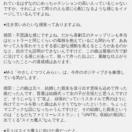
れているはずなのにめっちゃテンションの高い人っているじゃない
ですか。それによって周りの人も逆に心配になるような感じをイメ
ージしているんですよね。
●泣き笑いみたいな感覚ってありますよね。
徳田：不思議な感じですよね。だから喜劇王のチャップリンも本当
はヒットラーと同じくらいの孤独を抱えているにも関わらず、ああ
やって人を笑わそうとする姿に妙な感動を覚えるところがあるのか
なと。自分でも説明ができないんですけど、この曲は最後の方で妙
に泣けてくる感じがあって。狙って作った以上に、素敵な仕上がり
になったことへの達成感はあります。
●M-1「やさしくつづくみらい」は、今作のポジティブさを象徴し
ている気がします。
徳田：この曲は元々、結婚した親友を送り出す意味も込めて作った
曲だったんです。普通は結婚式って女の子が主役だと思うんですけ
ど、そうじゃなくて"友よ、頑張れ"っていうスタイルで男のほうに
向けてエールを歌った曲はありそうでなかったというか。ちょっと
マニアックな話になっちゃうんですけど、その結婚した親友という
のは「ともだちファミリーレストラン」(『UNITE』収録)の歌詞に
出てくる"スイカ魔人"なんですよ。
●元々はスイカ魔人に向けた曲だったと。