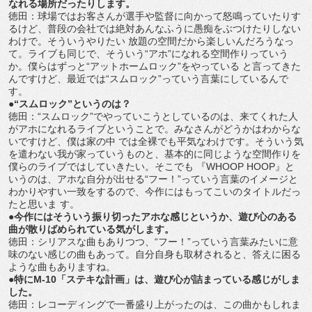
なれる場所だったりします。
徳田：球場ではお客さんが選手や監督に向かって怒鳴っていたりす
るけど、普段の会社では絶対あんなふうに愚痴をぶつけたりしない
わけで。そういうやりたい 放題の空間だから楽しいんだろうなっ
て。ライブも同じで、そういう“アホ”になれる空間作りっていう
か。僕らはずっと“アットホームロック”をやっている と言ってきた
んですけど、最近では“スムロック”っていう言葉にしているんで
す。
●“スムロック”というのは？
徳田：“スムロック”でやっていこうとしているのは、来てくれた人
がアホになれるライブということで。みなさんがどうかはわからな
いですけど、僕は家の中 では全裸でも平気なわけです。そういう気
を遣わない我が家っていうものと、基本的に同じような空間作りを
僕らのライブではしていきたい。そこでも 『WHOOP HOOP』と
いうのは、アホな自分が出せる“フー！”っていう言葉のイメージと
わかりやすい一致をするので、今作にはもってこいのタイトルだっ
たと思いま す。
●今作にはそういう振り切ったアホな感じというか、遊び心のある
曲が散りばめられている気がします。
徳田：シリアスな曲もありつつ、“フー！”っていう言葉みたいに意
味のない感じの曲もあって。自分自身も取材されると、答えに困る
ような曲もありますね。
●特にM-10「ステキな計画」は、遊び心が詰まっている感じがしま
した。
徳田：レコーディングで一番盛り上がったのは、この曲かもしれま