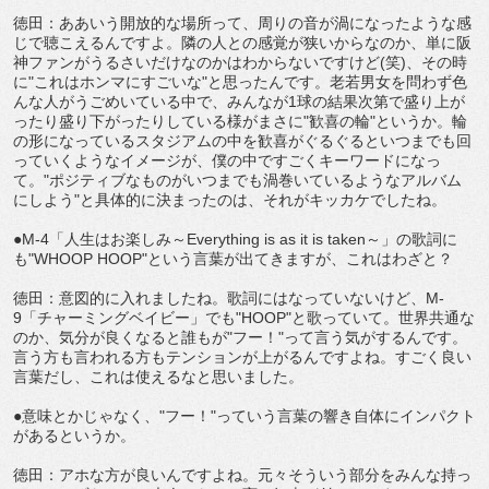
徳田：ああいう開放的な場所って、周りの音が渦になったような感
じで聴こえるんですよ。隣の人との感覚が狭いからなのか、単に阪
神ファンがうるさいだけなのかはわからないですけど(笑)、その時
に"これはホンマにすごいな"と思ったんです。老若男女を問わず色
んな人がうごめいている中で、みんなが1球の結果次第で盛り上が
ったり盛り下がったりしている様がまさに"歓喜の輪"というか。輪
の形になっているスタジアムの中を歓喜がぐるぐるといつまでも回
っていくようなイメージが、僕の中ですごくキーワードになっ
て。"ポジティブなものがいつまでも渦巻いているようなアルバム
にしよう"と具体的に決まったのは、それがキッカケでしたね。
●M-4「人生はお楽しみ～Everything is as it is taken～」の歌詞に
も"WHOOP HOOP"という言葉が出てきますが、これはわざと？
徳田：意図的に入れましたね。歌詞にはなっていないけど、M-
9「チャーミングベイビー」でも"HOOP"と歌っていて。世界共通な
のか、気分が良くなると誰もが"フー！"って言う気がするんです。
言う方も言われる方もテンションが上がるんですよね。すごく良い
言葉だし、これは使えるなと思いました。
●意味とかじゃなく、"フー！"っていう言葉の響き自体にインパクト
があるというか。
徳田：アホな方が良いんですよね。元々そういう部分をみんな持っ