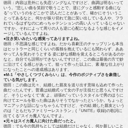
徳田：内容は意外にも失恋ソングなんですけど、曲調は明るいって
いう。“悲しい曲を笑顔で歌うことで、逆にグッと感動する曲にな
る”っていうのをどこかで 読んだことがあって、確かにそういうこ
とってあるなと。何かが振り切れて急に笑い出している人や、フラ
れているはずなのにめっちゃテンションの高い人って いるじゃない
ですか。それによって周りの人も逆に心配になるような感じをイメ
ージしているんですよね。
●泣き笑いみたいな感覚ってありますよね。
徳田：不思議な感じですよね。だから喜劇王のチャップリンも本当
はヒットラーと同じくらいの孤独を抱えているにも関わらず、ああ
やって人を笑わそうとする 姿に妙な感動を覚えるところがあるのか
なと。自分でも説明ができないんですけど、この曲は最後の方で妙
に泣けてくる感じがあって。狙って作った以上に、素 敵な仕上がり
になったことへの達成感はあります。
●M-1「やさしくつづくみらい」は、今作のポジティブさを象徴し
ている気がします。
徳田：この曲は元々、結婚した親友を送り出す意味も込めて作った
曲だったんです。普通は結婚式って女の子が主役だと思うんですけ
ど、そうじゃなくて“友 よ、頑張れ”っていうスタイルで男のほうに
向けてエールを歌った曲はありそうでなかったというか。ちょっと
マニアックな話になっちゃうんですけど、その結 婚した親友という
のは「ともだちファミリーレストラン」(『UNITE』収録)の歌詞に
出てくる“スイカ魔人”なんですよ。
●元々はスイカ魔人に向けた曲だったと。
徳田：でも今の気持ちとしては結婚だけじゃなく、何か新しいこと