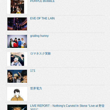
PURPLE BUBBLE
EVE OF THE LAIN
grating hunny
ロマネスク実験
171
世界電力
LIVE REPORT：Nothing's Carved In Stone “Live at 野音
2021”...