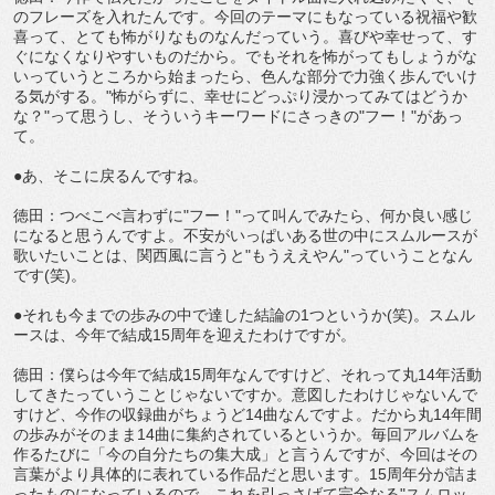
のフレーズを入れたんです。今回のテーマにもなっている祝福や歓
喜って、とても怖がりなものなんだっていう。喜びや幸せって、す
ぐになくなりやすいものだから。でもそれを怖がってもしょうがな
いっていうところから始まったら、色んな部分で力強く歩んでいけ
る気がする。"怖がらずに、幸せにどっぷり浸かってみてはどうか
な？"って思うし、そういうキーワードにさっきの"フー！"があっ
て。
●あ、そこに戻るんですね。
徳田：つべこべ言わずに"フー！"って叫んでみたら、何か良い感じ
になると思うんですよ。不安がいっぱいある世の中にスムルースが
歌いたいことは、関西風に言うと"もうええやん"っていうことなん
です(笑)。
●それも今までの歩みの中で達した結論の1つというか(笑)。スムル
ースは、今年で結成15周年を迎えたわけですが。
徳田：僕らは今年で結成15周年なんですけど、それって丸14年活動
してきたっていうことじゃないですか。意図したわけじゃないんで
すけど、今作の収録曲がちょうど14曲なんですよ。だから丸14年間
の歩みがそのまま14曲に集約されているというか。毎回アルバムを
作るたびに「今の自分たちの集大成」と言うんですが、今回はその
言葉がより具体的に表れている作品だと思います。15周年分が詰ま
ったものになっているので、これを引っさげて完全なる"スムロッ