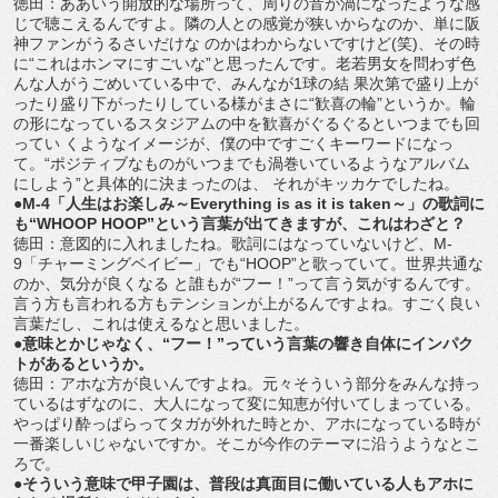
徳田：ああいう開放的な場所って、周りの音が渦になったような感
じで聴こえるんですよ。隣の人との感覚が狭いからなのか、単に阪
神ファンがうるさいだけな のかはわからないですけど(笑)、その時
に“これはホンマにすごいな”と思ったんです。老若男女を問わず色
んな人がうごめいている中で、みんなが1球の結 果次第で盛り上が
ったり盛り下がったりしている様がまさに“歓喜の輪”というか。輪
の形になっているスタジアムの中を歓喜がぐるぐるといつまでも回
ってい くようなイメージが、僕の中ですごくキーワードになっ
て。“ポジティブなものがいつまでも渦巻いているようなアルバム
にしよう”と具体的に決まったのは、 それがキッカケでしたね。
●M-4「人生はお楽しみ～Everything is as it is taken～」の歌詞に
も“WHOOP HOOP”という言葉が出てきますが、これはわざと？
徳田：意図的に入れましたね。歌詞にはなっていないけど、M-
9「チャーミングベイビー」でも“HOOP”と歌っていて。世界共通な
のか、気分が良くなる と誰もが“フー！”って言う気がするんです。
言う方も言われる方もテンションが上がるんですよね。すごく良い
言葉だし、これは使えるなと思いました。
●意味とかじゃなく、“フー！”っていう言葉の響き自体にインパク
トがあるというか。
徳田：アホな方が良いんですよね。元々そういう部分をみんな持っ
ているはずなのに、大人になって変に知恵が付いてしまっている。
やっぱり酔っぱらってタガが外れた時とか、アホになっている時が
一番楽しいじゃないですか。そこが今作のテーマに沿うようなとこ
ろで。
●そういう意味で甲子園は、普段は真面目に働いている人もアホに