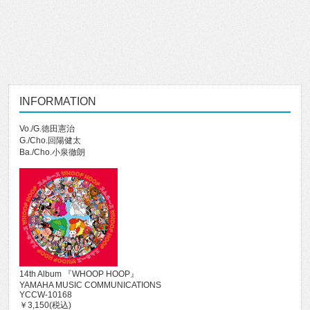
INFORMATION
Vo./G.徳田憲治
G./Cho.回陽健太
Ba./Cho.小泉徹朗
14th Album 『WHOOP HOOP』
YAMAHA MUSIC COMMUNICATIONS
YCCW-10168
￥3,150(税込)