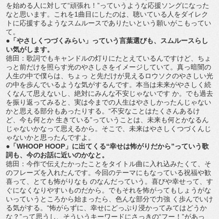
を始める人に対して“頑張れ！”っていうような応援ソングになった
なと思います。これを1曲目にしたのは、聴いている人をダイレク
トに応援するようなスムルースでありたいという願いがこもってい
て。
●「やさしくつづくみらい」っていう言葉選びも、スムルースらし
い気がします。
徳田：歌詞でもキャンドルの灯りにたとえているんですけど、ちょ
っと前だけを照らす光のやさしさをイメージしていて。真っ暗闇の
人生の中で僕らは、ちょっ と先だけが見えるロウソクのやさしい光
の中を歩んでいるような気がするんです。本当は未来がやさしく続
くなんて思えないし、絶対にみんな不安じゃないです か。でも過去
を振り返ってみると、実は今までの人生はやさしかったんじゃない
かと思える部分もあったりする。“不安なことはたくさんあるけ
ど、今も何とか 生きている”っていうことは、未来も何とかなるん
じゃないかなって思えるから。そこで、未来はやさしくつづくんじ
ゃないかと思ったんですよ。
●「WHOOP HOOP」に出てくる“幸せは怖がりだから”っていう歌
詞も、今のお話に近いのかなと。
徳田：今作で伝えたかったことをタイトル曲に入れ込みたくて、そ
のフレーズを入れたんです。今回のテーマにもなっている祝福や歓
喜って、とても怖がりなも のなんだっていう。喜びや幸せって、す
ぐになくなりやすいものだから。でもそれを怖がってもしょうがな
いっていうところから始まったら、色んな部分で力強 く歩んでいけ
る気がする。“怖がらずに、幸せにどっぷり浸かってみてはどうか
な？”って思うし、そういうキーワードにさっきの“フー！”があっ