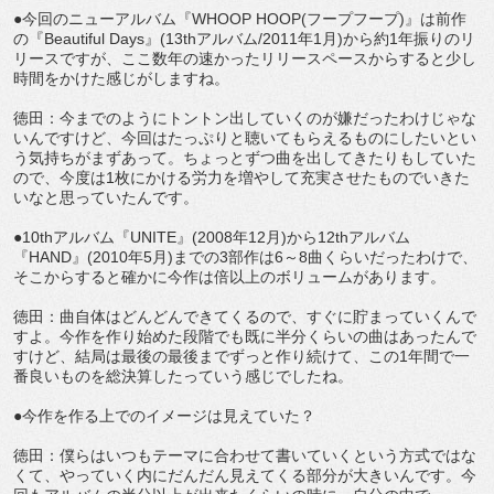
●今回のニューアルバム『WHOOP HOOP(フープフープ)』は前作
の『Beautiful Days』(13thアルバム/2011年1月)から約1年振りのリ
リースですが、ここ数年の速かったリリースペースからすると少し
時間をかけた感じがしますね。
徳田：今までのようにトントン出していくのが嫌だったわけじゃな
いんですけど、今回はたっぷりと聴いてもらえるものにしたいとい
う気持ちがまずあって。ちょっとずつ曲を出してきたりもしていた
ので、今度は1枚にかける労力を増やして充実させたものでいきた
いなと思っていたんです。
●10thアルバム『UNITE』(2008年12月)から12thアルバム
『HAND』(2010年5月)までの3部作は6～8曲くらいだったわけで、
そこからすると確かに今作は倍以上のボリュームがあります。
徳田：曲自体はどんどんできてくるので、すぐに貯まっていくんで
すよ。今作を作り始めた段階でも既に半分くらいの曲はあったんで
すけど、結局は最後の最後までずっと作り続けて、この1年間で一
番良いものを総決算したっていう感じでしたね。
●今作を作る上でのイメージは見えていた？
徳田：僕らはいつもテーマに合わせて書いていくという方式ではな
くて、やっていく内にだんだん見えてくる部分が大きいんです。今