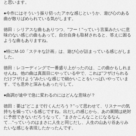
と思います。
●今作にはそういう振り切ったアホな感じというか、遊び心のある
曲が散りばめられている気がします。
徳田：シリアスな曲もありつつ、"フー！"っていう言葉みたいに意
味のない感じの曲もあって。自分自身も取材されると、答えに困る
ような曲もありますね。
●特にM-10「ステキな計画」は、遊び心が詰まっている感じがしま
した。
徳田：レコーディングで一番盛り上がったのは、この曲かもしれま
せんね。他の曲は真面目にやっている中で、これは"フザけられる
だけフザけよう"みたいな感じで細かいことをいっぱいやっていま
す。でも意外と深みもあったりして。
●曲調が途中で急に変わるのにはどんな意味が？
徳田：要は"どこまで行くんだろう？"って思わせて、リスナーの気
持ちを煽っている感じですね。出だしの感じから、あの展開は絶対
に予想できないだろうなって。"まさかこんなことになるなん
て…"っていうのはまさに人生と同じだし、人生の山あり谷ありみ
たいな感じを表現したかったんです。