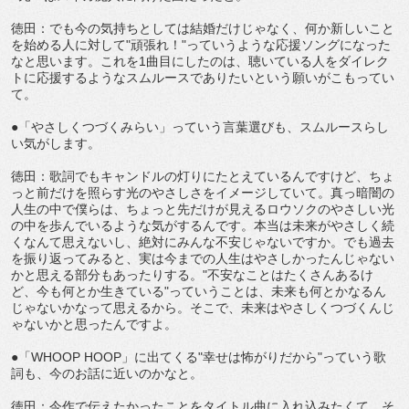
徳田：でも今の気持ちとしては結婚だけじゃなく、何か新しいこと
を始める人に対して"頑張れ！"っていうような応援ソングになった
なと思います。これを1曲目にしたのは、聴いている人をダイレク
トに応援するようなスムルースでありたいという願いがこもってい
て。
●「やさしくつづくみらい」っていう言葉選びも、スムルースらし
い気がします。
徳田：歌詞でもキャンドルの灯りにたとえているんですけど、ちょ
っと前だけを照らす光のやさしさをイメージしていて。真っ暗闇の
人生の中で僕らは、ちょっと先だけが見えるロウソクのやさしい光
の中を歩んでいるような気がするんです。本当は未来がやさしく続
くなんて思えないし、絶対にみんな不安じゃないですか。でも過去
を振り返ってみると、実は今までの人生はやさしかったんじゃない
かと思える部分もあったりする。"不安なことはたくさんあるけ
ど、今も何とか生きている"っていうことは、未来も何とかなるん
じゃないかなって思えるから。そこで、未来はやさしくつづくんじ
ゃないかと思ったんですよ。
●「WHOOP HOOP」に出てくる"幸せは怖がりだから"っていう歌
詞も、今のお話に近いのかなと。
徳田：今作で伝えたかったことをタイトル曲に入れ込みたくて、そ