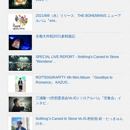
2021/9/8（水）リリース、THE BOHEMIANS ニューア
ルバム『ess...
京都大作戦2021参戦後記
SPECIAL LIVE REPORT：Nothing's Carved In Stone
“Wonderer ...
ROTTENGRAFFTY 4th Mini Album 『Goodbye to
Romance』 KAZUO...
三浦隆一(空想委員会Vo./G.) ソロアルバム『空集合』イ
ンタビ...
Nothing’s Carved In Stone Vo./G.村松拓 続・たっきゅん
のキ...