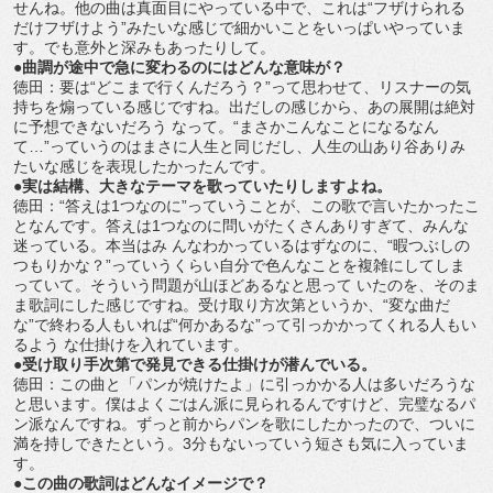
せんね。他の曲は真面目にやっている中で、これは“フザけられる
だけフザけよう”みたいな感じで細かいことをいっぱいやっていま
す。でも意外と深みもあったりして。
●曲調が途中で急に変わるのにはどんな意味が？
徳田：要は“どこまで行くんだろう？”って思わせて、リスナーの気
持ちを煽っている感じですね。出だしの感じから、あの展開は絶対
に予想できないだろう なって。“まさかこんなことになるなん
て…”っていうのはまさに人生と同じだし、人生の山あり谷ありみ
たいな感じを表現したかったんです。
●実は結構、大きなテーマを歌っていたりしますよね。
徳田：“答えは1つなのに”っていうことが、この歌で言いたかったこ
となんです。答えは1つなのに問いがたくさんありすぎて、みんな
迷っている。本当はみ んなわかっているはずなのに、“暇つぶしの
つもりかな？”っていうくらい自分で色んなことを複雑にしてしま
っていて。そういう問題が山ほどあるなと思って いたのを、そのま
ま歌詞にした感じですね。受け取り方次第というか、“変な曲だ
な”で終わる人もいれば“何かあるな”って引っかかってくれる人もい
るよう な仕掛けを入れています。
●受け取り手次第で発見できる仕掛けが潜んでいる。
徳田：この曲と「パンが焼けたよ」に引っかかる人は多いだろうな
と思います。僕はよくごはん派に見られるんですけど、完璧なるパ
ン派なんですね。ずっと前からパンを歌にしたかったので、ついに
満を持しできたという。3分もないっていう短さも気に入っていま
す。
●この曲の歌詞はどんなイメージで？