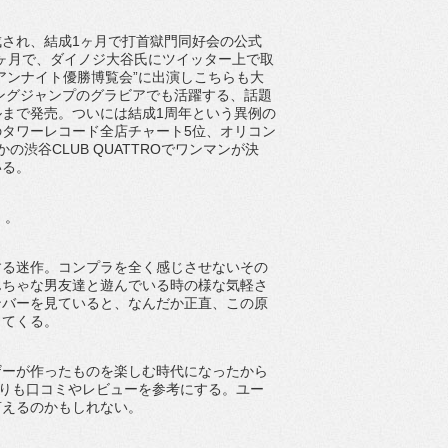
され、結成1ヶ月で打首獄門同好会の公式
成5ヶ月で、ダイノジ大谷氏にツイッター上で取
ャイアンナイト優勝博覧会”に出演しこちらも大
ングジャンプのグラビアでも活躍する、話題
まで発売。ついには結成1周年という異例の
タワーレコード全店チャート5位、オリコン
の渋谷CLUB QUATTROでワンマンが決
いる。
」。
る迷作。コンプラを全く感じさせないその
んちゃな男友達と遊んでいる時の様な気軽さ
ンバーを見ていると、なんだか正直、この原
ってくる。
ーが作ったものを楽しむ時代になったから
よりも口コミやレビューを参考にする。ユー
言えるのかもしれない。