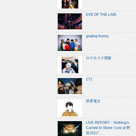
EVE OF THE LAIN
grating hunny
ロマネスク実験
171
世界電力
LIVE REPORT：Nothing's
Carved In Stone “Live at 野
音2021”...