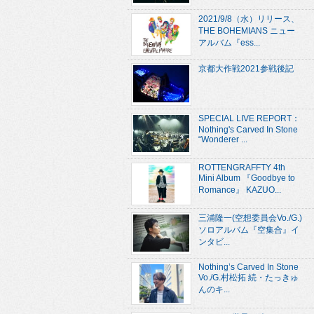
2021/9/8（水）リリース、
THE BOHEMIANS ニュー
アルバム『ess...
京都大作戦2021参戦後記
SPECIAL LIVE REPORT：
Nothing's Carved In Stone
“Wonderer ...
ROTTENGRAFFTY 4th
Mini Album 『Goodbye to
Romance』 KAZUO...
三浦隆一(空想委員会Vo./G.)
ソロアルバム『空集合』イ
ンタビ...
Nothing’s Carved In Stone
Vo./G.村松拓 続・たっきゅ
んのキ...