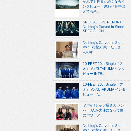
それでも世界が続くならイ
ンタビュー：終わりを見据
えても尚...
SPECIAL LIVE REPORT：
Nothing's Carved In Stone
SPECIAL ON...
Nothing’s Carved In Stone
Vo./G.村松拓 続・たっきゅ
んのキ...
10-FEET 20th Single『ア
オ』 Vo./G.TAKUMAインタ
ビュー INTE...
10-FEET 20th Single『ア
オ』 Vo./G.TAKUMA インタ
ビュー “...
ヤバイTシャツ屋さん メン
バー3人が大使になって更
にパワーア...
Nothing’s Carved In Stone
Vo./G.村松拓 続・たっきゅ