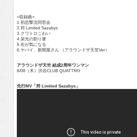
<収録曲>
1.初恋撃沈同窓会
2.邦 Limited Sazabys
3.クワトロこわい
4.栄光の割り箸
5.右が気になる
6.ヤバイ、新聞屋さん （アラウンドザ天笠Ver）
アラウンドザ天竺 結成2周年ワンマン
8/08（木）渋谷CLUB QUATTRO
先行MV「邦 Limited Sazabys」