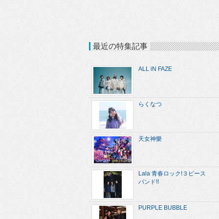
最近の特集記事
ALL iN FAZE
らくなつ
天女神樂
Lala 青春ロック!３ピース
バンド!!
PURPLE BUBBLE