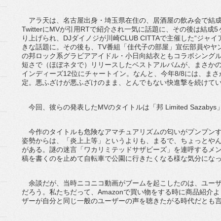
アラ天は、名古屋出身・埼玉県在住の、居酒屋の飲み会で結成
TwitterにMVが引用RTで紹介され一気に話題に、その後は結
り上げられ、DJダイノジが川崎CLUB CITTAで主催した“ジ
きな話題に。その後も、TV番組「佳代子の部屋」宣伝部員やヤ
の邦ロック系グラビアアイドル・小日向結衣ともコラボシングル
短さで（ほぼネタで）リリースしたベストアルバムが、まさかの
インディーズ12位にチャートイン。なんと、今年8/8には、まさか
定。悪ふざけが悪ふざけのまま、とんでもない快進撃を続けて
今回、彼らの発表したMVのタイトルは「邦 Limited Sazabys
今作のタイトルも危険なアマチュアリズムの匂いがプンプンす
姿勢からは、「炎上上等」というよりも、まるで、ちょっとや
がある。謎の迷言「ワカリミテッドサザビーズ」を連呼するメ
稿を書くのを止めて自転車で公園に行きたくなる様な気分にな
余談だが、当時ニコニコ動画がブームを起こしたのは、ユーザ
だろう。私たちだって、Amazonで買い物をする時に商品紹介
ザーが自分と同じ一般のユーザーの声を聴きたがる時代だとも