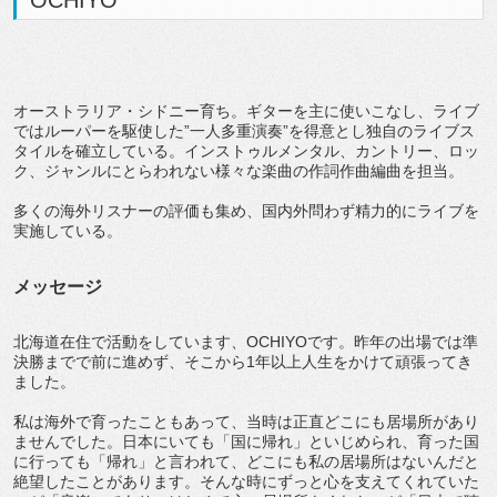
OCHIYO
オーストラリア・シドニー育ち。ギターを主に使いこなし、ライブ
ではルーパーを駆使した”一人多重演奏”を得意とし独自のライブス
タイルを確立している。インストゥルメンタル、カントリー、ロッ
ク、ジャンルにとらわれない様々な楽曲の作詞作曲編曲を担当。
多くの海外リスナーの評価も集め、国内外問わず精力的にライブを
実施している。
メッセージ
北海道在住で活動をしています、OCHIYOです。昨年の出場では準
決勝までで前に進めず、そこから1年以上人生をかけて頑張ってき
ました。
私は海外で育ったこともあって、当時は正直どこにも居場所があり
ませんでした。日本にいても「国に帰れ」といじめられ、育った国
に行っても「帰れ」と言われて、どこにも私の居場所はないんだと
絶望したことがあります。そんな時にずっと心を支えてくれていた