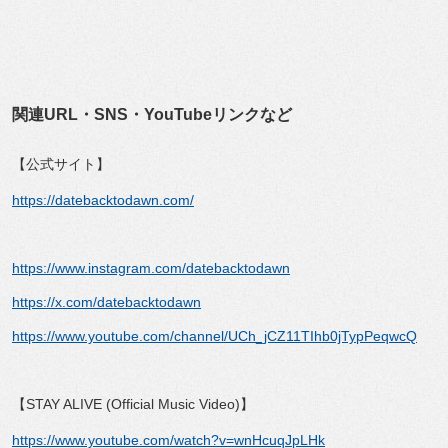
【公式サイト】
https://datebacktodawn.com/
https://www.instagram.com/datebacktodawn
https://x.com/datebacktodawn
https://www.youtube.com/channel/UCh_jCZ11TIhb0jTypPeqwcQ
【STAY ALIVE (Official Music Video)】
https://www.youtube.com/watch?v=wnHcuqJpLHk
リリース情報・ライブ情報
【リリース情報】