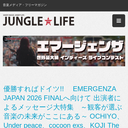
音楽メディア・フリーマガジン
優勝すればドイツ!! EMERGENZA
JAPAN 2026 FINALへ向けて 出演者に
よるメッセージ大特集 ～観客が選ぶ
音楽の未来がここにある～ OCHIYO、
Under peace、cocoon exs、KOJI The