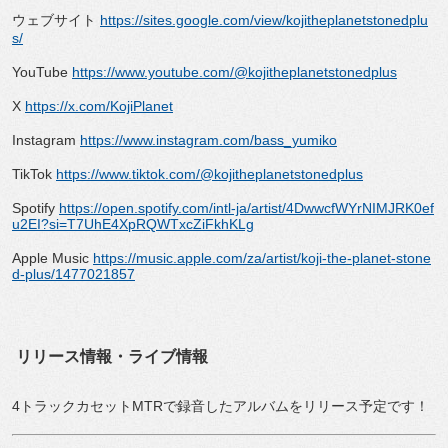
ウェブサイト
https://sites.google.com/view/kojitheplanetstonedplu
s/
YouTube
https://www.youtube.com/@kojitheplanetstonedplus
X
https://x.com/KojiPlanet
Instagram
https://www.instagram.com/bass_yumiko
TikTok
https://www.tiktok.com/@kojitheplanetstonedplus
Spotify
https://open.spotify.com/intl-ja/artist/4DwwcfWYrNIMJRK0ef
u2EI?si=T7UhE4XpRQWTxcZiFkhKLg
Apple Music
https://music.apple.com/za/artist/koji-the-planet-stone
d-plus/1477021857
リリース情報・ライブ情報
4トラックカセットMTRで録音したアルバムをリリース予定です！