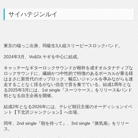
サイハテジンルイ
東京の端っこ出身、同級生3人組スリーピースロックバンド。
2024年3月、Vo&Gt.ヤギを中心に結成。
キャッチーなギターロックサウンドが根幹を成すオルタナティブな
ロックサウンドに、繊細かつ中性的で特徴のあるボーカルが乗る様
はまさに新世代のポップロック。幅広いジャンルを孕みながらも迷
走することなく揺るがない信念で音を奏でている。結成1周年とな
る2025年3月には、1st single『スーツケース』をリリース&バンド
初となる自主企画を開催。
結成2年となる2026年には、テレビ朝日主催のオーディションイベ
ント【下北沢ジャンクション】へ出場。
同年、2nd single『朝を待って』、3rd single『換気扇』をリリー
ス。