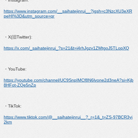
・Instagram:
https://www.instagram.com/__saihatejinrui__?igsh=c3NzcXU3eXR
peHI%3D&utm_source=qr
・X(旧Twitter):
https://x.com/_saihatejinrui_?s=21&t=i4rhJgzv1ZMtgoJ5TLopXQ
・YouTube:
https://youtube.com/channel/UC9SnpIMCf8N6lvone2d3neA?si=Kjb
8HFot-ZQe5nZp
・TikTok:
https://www.tiktok.com/@__saihatejinrui__?_r=1&_t=ZS-97BCR3yj
2km