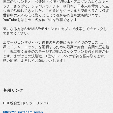
無二のサウンドと、和楽器・和服・VRock・アニソンのようなキャ
ッチーさを以て、ジャパンカルチャーや日本、日本人を背負って立
つ志で活動してきました。この多彩なジャンルと楽曲の良さは必ず
世界中の人々の心に響くと信じて魂を秘め音を放ち続けます。
YouTubeをはじめ、各媒体で曲を視聴できます。
気になる方はSHAMISEVEN・シャミセブンで検索してチェックし
てみてください。
エマージェンザジャパン優勝のその先にあるドイツのフェスは、世
界に「シャミロック」を証明するための最高の舞台。言葉の壁を越
え、魂に響く最高のステージで現地のロックファンを必ず熱狂させ
ます。まずはこの決勝戦、1位でドイツへの切符を掴み取ります。
熱い応援、よろしくお願いいたします！
各種リンク
URL総合窓口(リットリンク)↓
https://lit.link/shamiseven