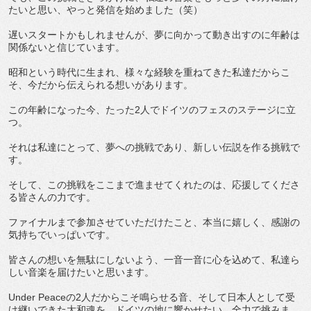
たいと思い、やっと発信を始めました（笑）
遅いスタートかもしれませんが、夢に向かって動き出すのに年齢は
関係ないと信じています。
昭和という時代に生まれ、様々な経験を重ねてきた私達だからこ
そ、今だから伝えられる想いがあります。
この年齢になった今、たった2人でドイツのフェスのステージに立
つ。
それは私達にとって、夢への挑戦であり、新しい伝説を作る挑戦で
す。
そして、この挑戦をここまで進ませてくれたのは、応援してくださ
る皆さんの力です。
ファイナルまで参加させていただけたこと、本当に嬉しく、感謝の
気持ちでいっぱいです。
皆さんの想いを無駄にしないよう、一音一音に心を込めて、私達ら
しい音楽を届けたいと思います。
Under Peaceの2人だからこそ鳴らせる音、そして日本人として受
け継いできた大和魂を、ドイツの地に響かせたい。全力で挑みま