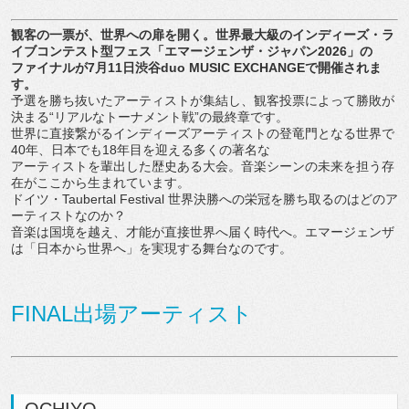
観客の一票が、世界への扉を開く。世界最大級のインディーズ・
ラ
イブコンテスト型フェス「エマージェンザ・ジャパン
2026
」
の
ファイナルが
7
月
11
日渋谷
duo MUSIC EXCHANGE
で開催されま
す。
予選を勝ち抜いたアーティストが集結し、
観客投票によって勝敗が
決まる“リアルなトーナメント戦”
の最終章です。
世界に直接繋がるインディーズアーティストの登竜門となる世界で
40年、日本でも18年目を迎える多くの著名な
アーティストを輩出した歴史ある大会。
音楽シーンの未来を担う存
在がここから生まれています。
ドイツ・Taubertal Festival 世界決勝への栄冠を勝ち取るのはどのア
ーティストなのか？
音楽は国境を越え、才能が直接世界へ届く時代へ。
エマージェンザ
は「日本から世界へ」を実現する舞台なのです。
FINAL出場アーティスト