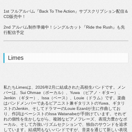
1st フルアルバム『Back To The Action』サブスクリプション配信＆
CD販売中！
2nd アルバム制作準備中！シングルカット『Ride the Rush』も先
行配信予定
Limes
私たちLimesは、2026年2月に結成された高校生バンドです。メン
バーは、Sui Ohmae（ボーカル）、Yuwa （ピアノ・ギター）、
Jenkin （ギター）、Issa（ベース）、Louie（ドラム）です。楽曲
はバンドメンバーであるピアニスト兼ギタリストのYuwa、ギタリ
ストのJenkin、そしてドラマーのLouie Ezardが主に作曲してお
り、作詞はベーシストのIssa Watanabeが手掛けています。それぞ
れの個性を生かしながら、複雑なピアノフレーズ、表現力豊かなボ
ーカル、そして力強いリズムセクションで、独自のサウンドを追求
しています。結成間もないバンドですが、音楽を通じて新しい表現