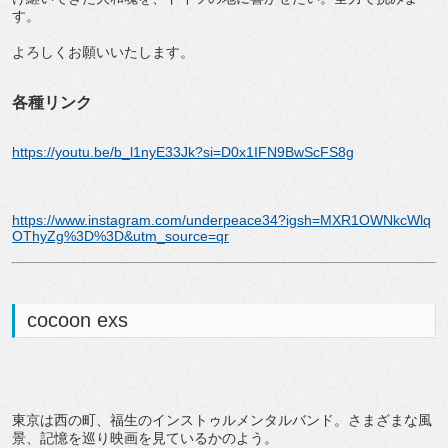
す。
よろしくお願いいたします。
各種リンク
https://youtu.be/b_l1nyE33Jk?si=D0x1IFN9BwScFS8g
https://www.instagram.com/underpeace34?igsh=MXR1OWNkcWlq
OThyZg%3D%3D&utm_source=qr
cocoon exs
東京は西の町、福生のインストゥルメンタルバンド。さまざまな風
景、記憶を巡り映画を見ているかのよう。