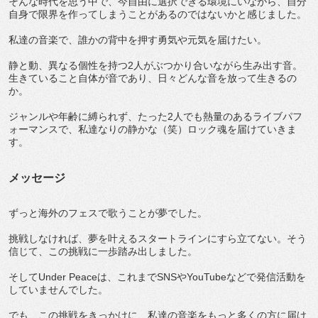
そんな時代を思う中で、今自由に選択できる環境にいながら、自分
自身で限界を作ってしまうことがあるのではないかと感じました。
私達の音楽で、誰かの背中を押す勇気や元気を届けたい。
静と動、異なる個性を持つ2人がぶつかり合いながら生み出す音。
生きていること自体が音であり、日々どんな音を放って生きるの
か。
ジャンルや年齢に縛られず、たった2人でも熱量のあるライブパフ
ォーマンスで、私達なりの静かな（笑）ロック魂を届けていきま
す。
メッセージ
ずっと海外のフェスで歌うことが夢でした。
挑戦しなければ、夢を叶えるスタートラインにすら立てない。そう
信じて、この挑戦に一歩踏み出しました。
そしてUnder Peaceは、これまでSNSやYouTubeなどで発信活動を
していませんでした。
でも、この挑戦をきっかけに、私達の音楽をもっと多くの方に届け