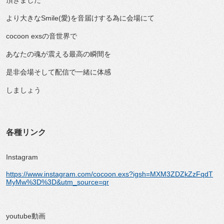
頂きました
より大きなSmile(愛)を音届けする為に会場にて
cocoon exsの音世界で
あなたの魂が震える最高の瞬間を
是非会場そして配信で一緒に体感
しましょう
各種リンク
Instagram
https://www.instagram.com/cocoon.exs?igsh=MXM3ZDZkZzFqdT
MyMw%3D%3D&utm_source=qr
youtube動画