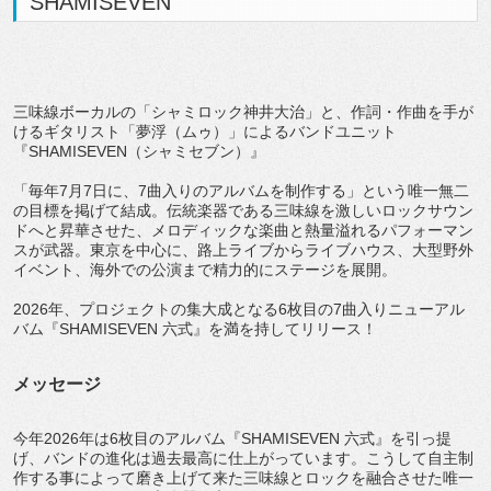
SHAMISEVEN
三味線ボーカルの「シャミロック神井大治」と、作詞・作曲を手が
けるギタリスト「夢浮（ムゥ）」によるバンドユニット
『SHAMISEVEN（シャミセブン）』
「毎年7月7日に、7曲入りのアルバムを制作する」という唯一無二
の目標を掲げて結成。伝統楽器である三味線を激しいロックサウン
ドへと昇華させた、メロディックな楽曲と熱量溢れるパフォーマン
スが武器。東京を中心に、路上ライブからライブハウス、大型野外
イベント、海外での公演まで精力的にステージを展開。
2026年、プロジェクトの集大成となる6枚目の7曲入りニューアル
バム『SHAMISEVEN 六式』を満を持してリリース！
メッセージ
今年2026年は6枚目のアルバム『SHAMISEVEN 六式』を引っ提
げ、バンドの進化は過去最高に仕上がっています。こうして自主制
作する事によって磨き上げて来た三味線とロックを融合させた唯一