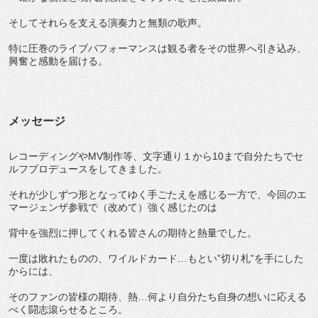
そしてそれらを支える演奏力と無類の歌声。
特に圧巻のライブパフォーマンスは観る者をその世界へ引き込み、
興奮と感動を届ける。
メッセージ
レコーディングやMV制作等、文字通り１から10まで自分たちでセ
ルフプロデュースをしてきました。
それが少しずつ形となってゆく手ごたえを感じる一方で、今回のエ
マージェンザ参戦で（改めて）強く感じたのは
背中を強烈に押してくれる皆さんの期待と熱量でした。
一度は敗れたものの、ワイルドカード…もとい”切り札”を手にした
からには、
そのファンの皆様の期待、熱…何より自分たち自身の想いに応える
べく闘志滾らせるところ。