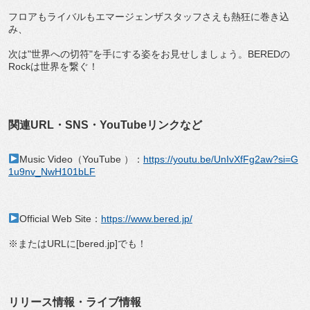
フロアもライバルもエマージェンザスタッフさえも熱狂に巻き込
み、
次は"世界への切符"を手にする姿をお見せしましょう。BEREDの
Rockは世界を繋ぐ！
関連URL・SNS・YouTubeリンクなど
Music Video（YouTube ）：
https://youtu.be/UnIvXfFg2aw?si=G
1u9nv_NwH101bLF
Official Web Site：
https://www.bered.jp/
※またはURLに[bered.jp]でも！
リリース情報・ライブ情報