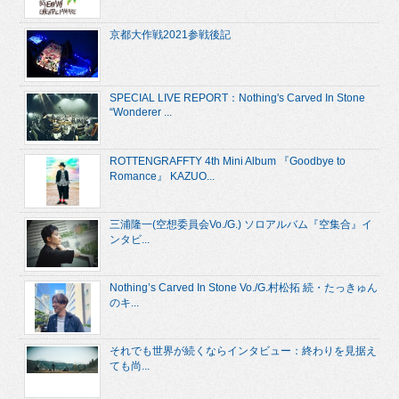
京都大作戦2021参戦後記
SPECIAL LIVE REPORT：Nothing's Carved In Stone
“Wonderer ...
ROTTENGRAFFTY 4th Mini Album 『Goodbye to
Romance』 KAZUO...
三浦隆一(空想委員会Vo./G.) ソロアルバム『空集合』イ
ンタビ...
Nothing’s Carved In Stone Vo./G.村松拓 続・たっきゅん
のキ...
それでも世界が続くならインタビュー：終わりを見据え
ても尚...