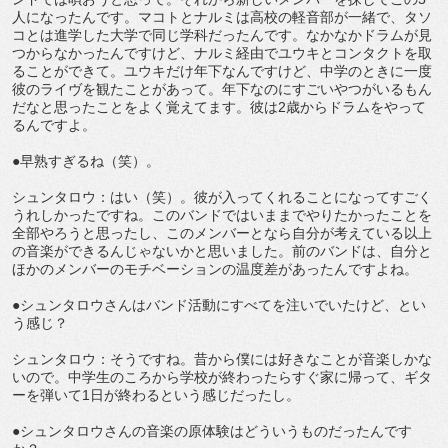
人になったんです。マコトとナルミは高校の軽音部が一緒で、タソ
コとは進学した大学で同じ学科だったんです。なかなかドラムが見
つからなかったんですけど、ナルミ経由でユウキとコンタクトを取
ることができて。ユウキだけ年下なんですけど、中学のときに一度
彼のライヴを観たことがあって。年下なのにすごいやつがいるもん
だなと思ったことをよく覚えてます。彼は2歳からドラムをやって
るんですよ。
●早熟すぎるね（笑）。
シュンタロウ：はい（笑）。彼が入ってくれることになってすごく
うれしかったですね。このバンドではいままでやりたかったことを
全部やろうと思ったし、このメンバーとなら自分が考えている以上
の音楽ができるんじゃないかと思いました。前のバンドは、自分と
ほかのメンバーのモチベーションの温度差があったんですよね。
●シュンタロウさんはバンド活動にすべてを注いでいたけど、とい
う感じ？
シュンタロウ：そうですね。昔から僕には好きなことが音楽しかな
いので。中学生のころから学校が終わったらすぐ家に帰って、ギタ
ーを弾いて1日が終わるという感じだったし。
●シュンタロウさんの音楽の原体験はどういうものだったんです