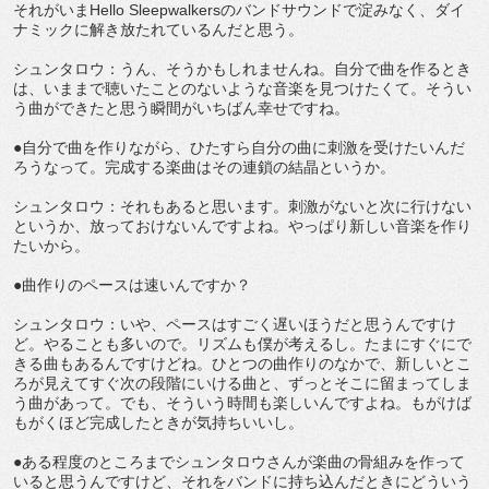
それがいまHello Sleepwalkersのバンドサウンドで淀みなく、ダイ
ナミックに解き放たれているんだと思う。
シュンタロウ：うん、そうかもしれませんね。自分で曲を作るとき
は、いままで聴いたことのないような音楽を見つけたくて。そうい
う曲ができたと思う瞬間がいちばん幸せですね。
●自分で曲を作りながら、ひたすら自分の曲に刺激を受けたいんだ
ろうなって。完成する楽曲はその連鎖の結晶というか。
シュンタロウ：それもあると思います。刺激がないと次に行けない
というか、放っておけないんですよね。やっぱり新しい音楽を作り
たいから。
●曲作りのペースは速いんですか？
シュンタロウ：いや、ペースはすごく遅いほうだと思うんですけ
ど。やることも多いので。リズムも僕が考えるし。たまにすぐにで
きる曲もあるんですけどね。ひとつの曲作りのなかで、新しいとこ
ろが見えてすぐ次の段階にいける曲と、ずっとそこに留まってしま
う曲があって。でも、そういう時間も楽しいんですよね。もがけば
もがくほど完成したときが気持ちいいし。
●ある程度のところまでシュンタロウさんが楽曲の骨組みを作って
いると思うんですけど、それをバンドに持ち込んだときにどういう