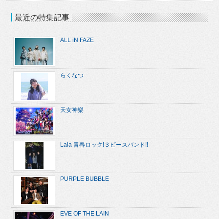
最近の特集記事
ALL iN FAZE
らくなつ
天女神樂
Lala 青春ロック!３ピースバンド!!
PURPLE BUBBLE
EVE OF THE LAIN