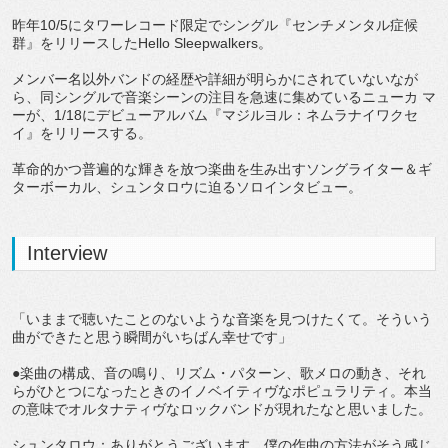
昨年10/5にタワーレコード限定でシングル『センチメンタル症候
群』をリリースしたHello Sleepwalkers。
メンバー名以外バンドの経歴や詳細が明らかにされていないなが
ら、同シングルで音楽シーンの注目を急速に集めているニューカ マ
ーが、1/18にデビューアルバム『マジルヨル：ネムラナイワクセ
イ』をリリースする。
革命的かつ普遍的な輝きを放つ楽曲を生み出すソングライター＆ギ
ターボーカル、シュンタロウに迫るソロインタビュー。
Interview
「いままで聴いたことのないような音楽を見つけたくて。そういう
曲ができたと思う瞬間がいちばん幸せです」
●楽曲の構成、音の鳴り、リズム・パターン、歌メロの動き、それ
らがひとつになったときのイノベイティヴなポピュラリティ。本当
の意味でオルタナティヴなロックバンドが現れたなと思いました。
シュンタロウ：ありがとうございます。僕の作曲の方法がそう感じ