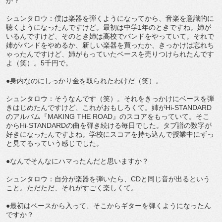
か？
シュンタロウ：僕は楽器を弾くようになってから、音楽を意識的に
聴くようになったんですけど。最初は中学1年のときですね。姉が
いるんですけど、そのとき姉は高校でバンドをやっていて。それで
姉がバンドをやめるか、新しい楽器を買ったか、きっかけは忘れち
ゃったんですけど、姉がもっていたベースを売りつけられたんです
よ（笑）。5千円で。
●身内なのにしっかり金を取られたわけだ（笑）。
シュンタロウ：そうなんです（笑）。それをきっかけにベースを弾
きはじめたんですけど、これがおもしろくて。姉がHi-STANDARD
のアルバム『MAKING THE ROAD』のスコアをもっていて。そこ
からHi-STANDARDの曲を弾き続ける毎日でした。タブ譜の数字が
好きになったんですよね。学校にスコアを持ち込んで授業中にずっ
と見てるっていう感じでした。
●なんでそんなにハマったんだと思いますか？
シュンタロウ：自分が楽器を弾いたら、CDと同じ音が出るという
こと。ただただ、それがすごく楽しくて。
●最初はベースから入って、そこからギターを弾くようになったん
ですか？