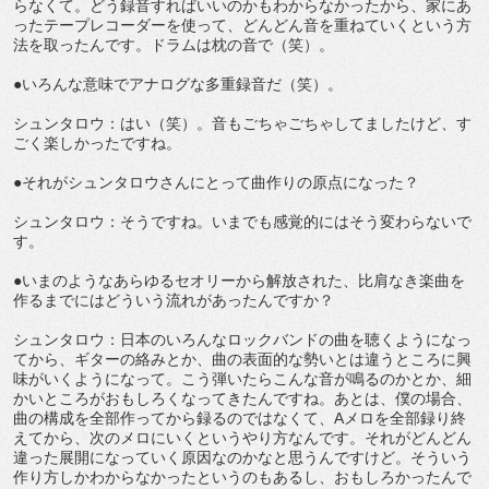
らなくて。どう録音すればいいのかもわからなかったから、家にあ
ったテープレコーダーを使って、どんどん音を重ねていくという方
法を取ったんです。ドラムは枕の音で（笑）。
●いろんな意味でアナログな多重録音だ（笑）。
シュンタロウ：はい（笑）。音もごちゃごちゃしてましたけど、す
ごく楽しかったですね。
●それがシュンタロウさんにとって曲作りの原点になった？
シュンタロウ：そうですね。いまでも感覚的にはそう変わらないで
す。
●いまのようなあらゆるセオリーから解放された、比肩なき楽曲を
作るまでにはどういう流れがあったんですか？
シュンタロウ：日本のいろんなロックバンドの曲を聴くようになっ
てから、ギターの絡みとか、曲の表面的な勢いとは違うところに興
味がいくようになって。こう弾いたらこんな音が鳴るのかとか、細
かいところがおもしろくなってきたんですね。あとは、僕の場合、
曲の構成を全部作ってから録るのではなくて、Aメロを全部録り終
えてから、次のメロにいくというやり方なんです。それがどんどん
違った展開になっていく原因なのかなと思うんですけど。そういう
作り方しかわからなかったというのもあるし、おもしろかったんで