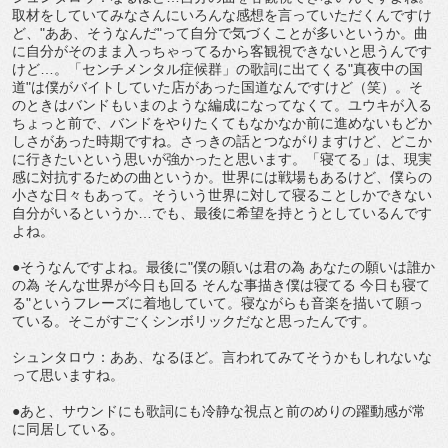
取材をしていてみなさんにいろんな感想を言っていただくんですけ
ど、"ああ、そうなんだ"って自分で気づくことが多いというか。曲
に自分がそのまま入っちゃってるから客観視できないと思うんです
けど…。「センチメンタル症候群」の歌詞に出てくる"真夜中の国
道"は僕がバイトしていた店があった国道なんですけど（笑）。そ
のときはバンドもいまのような編成になってなくて。ユウキが入る
ちょっと前で、バンドをやりたくてもなかなか前に進めないもどか
しさがあった時期ですね。さっきの話とつながりますけど、どこか
に行きたいという思いが強かったと思います。「寝てる」は、現実
感に対抗するための曲というか。世界には戦場もあるけど、僕らの
小さな日々もあって。そういう世界に対して寝ることしかできない
自分がいるというか…でも、最後に希望を持とうとしているんです
よね。
●そうなんですよね。最後に"僕の願いは君の為 あなたの願いは誰か
の為 そんな世界が今日も回る そんな事描き僕は寝てる 今日も寝て
る"というフレーズに着地していて。寝ながらも音楽を描いて願っ
ている。そこがすごくシンボリックだなと思ったんです。
シュンタロウ：ああ、なるほど。言われてみてそうかもしれないな
って思いますね。
●あと、サウンドにも歌詞にも冷静な視点と前のめりの躍動感が常
に同居している。