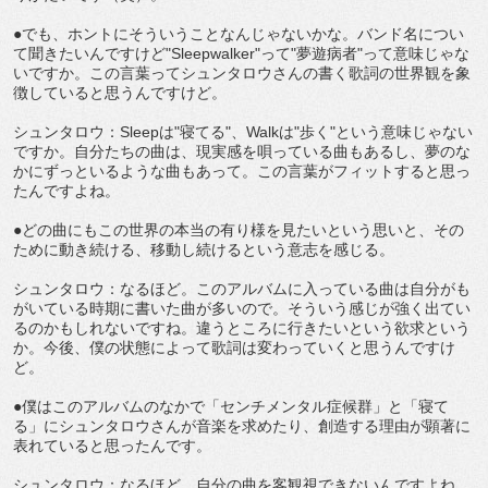
●でも、ホントにそういうことなんじゃないかな。バンド名につい
て聞きたいんですけど"Sleepwalker"って"夢遊病者"って意味じゃな
いですか。この言葉ってシュンタロウさんの書く歌詞の世界観を象
徴していると思うんですけど。
シュンタロウ：Sleepは"寝てる"、Walkは"歩く"という意味じゃない
ですか。自分たちの曲は、現実感を唄っている曲もあるし、夢のな
かにずっといるような曲もあって。この言葉がフィットすると思っ
たんですよね。
●どの曲にもこの世界の本当の有り様を見たいという思いと、その
ために動き続ける、移動し続けるという意志を感じる。
シュンタロウ：なるほど。このアルバムに入っている曲は自分がも
がいている時期に書いた曲が多いので。そういう感じが強く出てい
るのかもしれないですね。違うところに行きたいという欲求という
か。今後、僕の状態によって歌詞は変わっていくと思うんですけ
ど。
●僕はこのアルバムのなかで「センチメンタル症候群」と「寝て
る」にシュンタロウさんが音楽を求めたり、創造する理由が顕著に
表れていると思ったんです。
シュンタロウ：なるほど…自分の曲を客観視できないんですよね。