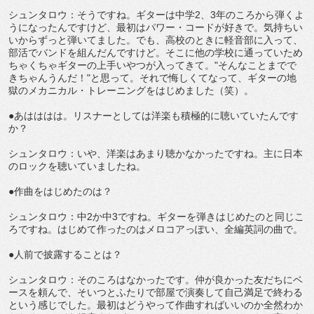
シュンタロウ：そうですね。ギターは中学2、3年のころから弾くよ
うになったんですけど、最初はパワー・コードが好きで。気持ちい
いからずっと弾いてました。でも、高校のときに軽音部に入って、
部活でバンドを組んだんですけど。そこに他の学校に通っていため
ちゃくちゃギターの上手いやつが入ってきて。"そんなことまでで
きちゃんうんだ！"と思って。それで悔しくてなって、ギターの地
獄のメカニカル・トレーニングをはじめました（笑）。
●あはははは。リスナーとしては洋楽も積極的に聴いていたんです
か？
シュンタロウ：いや、洋楽はあまり聴かなかったですね。主に日本
のロックを聴いていましたね。
●作曲をはじめたのは？
シュンタロウ：中2か中3ですね。ギターを弾きはじめたのと同じこ
ろですね。はじめて作ったのはメロコアっぽい、全編英詞の曲で。
●人前で披露することは？
シュンタロウ：そのころはなかったです。仲が良かった友だちにベ
ースを頼んで、そいつとふたりで部屋で演奏して自己満足で終わる
という感じでした。最初はどうやって作曲すればいいのか全然わか