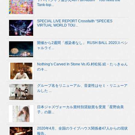
ヤバイTシャツ屋さん4th Full Album『You need the
Tank-top...
SPECIAL LIVE REPORT Crossfaith “SPECIES
VIRTUAL WORLD TOU...
開催から2週間「感染者なし」 RUSH BALL 2020スペシ
ャルライ...
Nothing’s Carved In Stone Vo./G.村松拓 続・たっきゅん
のキ...
グループ名をリニューアル、音楽性はセミ・リニューア
ルした ...
日本ジャズヴォーカル賞特別奨励賞を受賞「星野由美
子」の新...
2020年4月、全国のライブハウス関係者47人からの現状
報告。