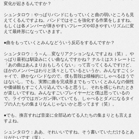
変化が起きるんですか？
シュンタロウ：やっぱりバンドにもっていくと曲の弱いところも見
えてくるんですよね。バンドではそこを強化する作業をしますね。
もしくは各メンバーが弾きやすいフレーズや叩きやすいリズムに変
えて最終形になっていきます。
●曲をもっていくとみんなどういう反応をするんですか？
シュンタロウ：う～ん…変なリアクションなんですよね（笑）。や
っぱり最初は馴染みにくい曲なんですかね？ ナルミはストレートに
「あの曲はあんまりおもしろくない」って言ってくるんですけど、
ほかのメンバーはわりと淡々としているというか。みんなすごくシ
ャイで、静かなバンドなので。僕も普段は積極的にしゃべるほうで
はないし。でも、実際に曲を完成形までもっていくとみんなの個性
や価値観もすごく入り込んでいると思うし、それを感じられたとき
が楽しいですね。みんなすごいプレイヤーだと僕は思っているの
で。ライヴではガンガン弾いていても、しゃべるとダメになるタイ
プの人たちの集まりなんじゃないかと思ってます（笑）。
●でも、換言すれば音楽に全部込めてる人たちの集まりとも言えま
すよね。
シュンタロウ：ああ、それいいですね。そう書いていただけるとあ
りがたいです（笑）。