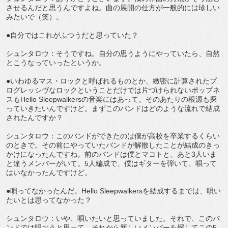
させるんだと思うんですよね。曲の展開の仕方が一般的には珍しい
みたいで（笑）。
●自分ではこれがふつうだと思っていた？
シュンタロウ：そうですね。自分の思うようにやっていたら、自然
とこうなっていったというか。
●いわゆるマス・ロックと呼ばれるものとか、緻密に計算されたプ
ログレッシヴなロックということだけでは片づけられないポップネ
スもHello Sleepwalkersの音楽にはあって。そのあたりの根源も探
っていきたいんですけど。まずこのバンドはどのような流れで結成
されたんですか？
シュンタロウ：このバンドができたのは僕が高校を卒業するくらい
のときで。その前にやっていたバンドが解散したことが結成のきっ
かけになったんですね。前のバンドは僕とマコトと、あと3人いま
と違うメンバーがいて。5人編成で、僕はギターを弾いて、唄って
はいなかったんですけど。
●唄ってなかったんだ。Hello Sleepwalkersを結成するまでは、唄い
たいとは思ってなかった？
シュンタロウ：いや、唄いたいと思っていました。それで、このバ
ンドでは唄おうと思って。それから新しいメンバーを探してこの5