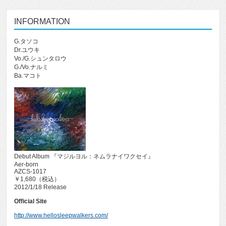
INFORMATION
G.タソコ
Dr.ユウキ
Vo./G.シュンタロウ
G./Vo.ナルミ
Ba.マコト
Debut Album 『マジルヨル：ネムラナイワクセイ』
Aer-born
AZCS-1017
￥1,680（税込）
2012/1/18 Release
Official Site
http://www.hellosleepwalkers.com/