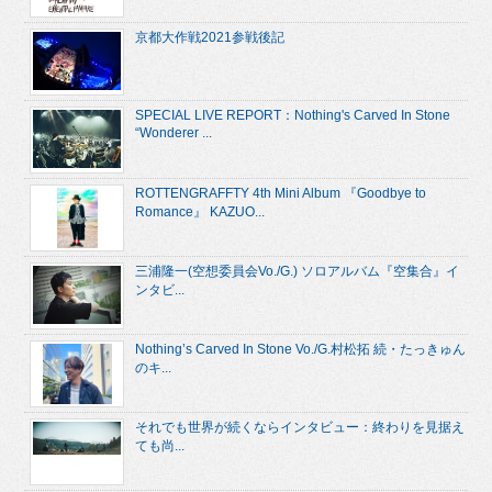
京都大作戦2021参戦後記
SPECIAL LIVE REPORT：Nothing's Carved In Stone
“Wonderer ...
ROTTENGRAFFTY 4th Mini Album 『Goodbye to
Romance』 KAZUO...
三浦隆一(空想委員会Vo./G.) ソロアルバム『空集合』イ
ンタビ...
Nothing’s Carved In Stone Vo./G.村松拓 続・たっきゅん
のキ...
それでも世界が続くならインタビュー：終わりを見据え
ても尚...