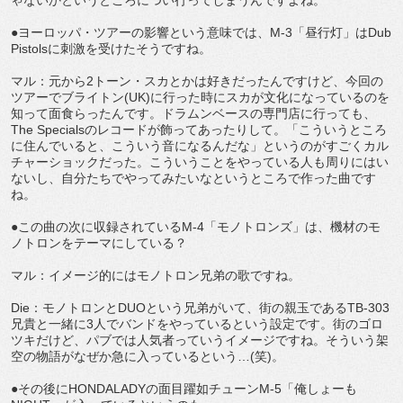
●ヨーロッパ・ツアーの影響という意味では、M-3「昼行灯」はDub
Pistolsに刺激を受けたそうですね。
マル：元から2トーン・スカとかは好きだったんですけど、今回の
ツアーでブライトン(UK)に行った時にスカが文化になっているのを
知って面食らったんです。ドラムンベースの専門店に行っても、
The Specialsのレコードが飾ってあったりして。「こういうところ
に住んでいると、こういう音になるんだな」というのがすごくカル
チャーショックだった。こういうことをやっている人も周りにはい
ないし、自分たちでやってみたいなというところで作った曲です
ね。
●この曲の次に収録されているM-4「モノトロンズ」は、機材のモ
ノトロンをテーマにしている？
マル：イメージ的にはモノトロン兄弟の歌ですね。
Die：モノトロンとDUOという兄弟がいて、街の親玉であるTB-303
兄貴と一緒に3人でバンドをやっているという設定です。街のゴロ
ツキだけど、パブでは人気者っていうイメージですね。そういう架
空の物語がなぜか急に入っているという…(笑)。
●その後にHONDALADYの面目躍如チューンM-5「俺しょーも