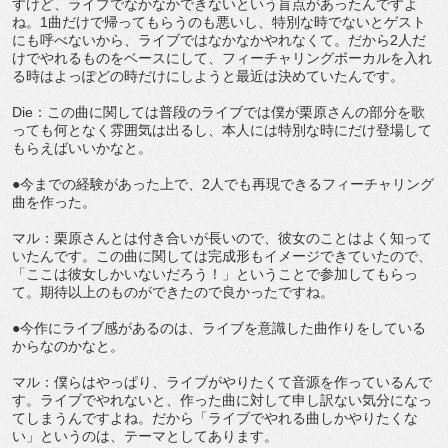
すけど、ライブでなかなかできないという盲点があったんですよ
ね。1曲だけで帰ってもらうのも悪いし、特別な時でないとゲスト
にも呼べないから、ライブではなかなかやれなくて。だから2人だ
けでやれるものをベースにして、フィーチャリングボーカルを入れ
る時はよっぽどの時だけにしようと最近は決めていたんです。
Die：この曲に関しては普段のライブでは僕が栗原さんの部分を歌
っても何となく雰囲気は出るし、本人には特別な時にだけ登場して
もらえばいいかなと。
●今までの経験があった上で、2人でも再現できるフィーチャリング
曲を作った。
マル：栗原さんとは付き合いが長いので、彼女のことはよく知って
いたんです。この曲に関しては完成形もイメージできていたので、
「ここは彼女しかいないだろう！」ということで参加してもらっ
て。期待以上のものができたので良かったですね。
●今作にライブ感があるのは、ライブを意識した曲作りをしている
からなのかなと。
マル：僕らはやっぱり、ライブがやりたくて音源を作っているんで
す。ライブでやれないと、作った曲に対して申し訳ない気分になっ
てしまうんですよね。だから「ライブでやれる曲しかやりたくな
い」というのは、テーマとしてあります。