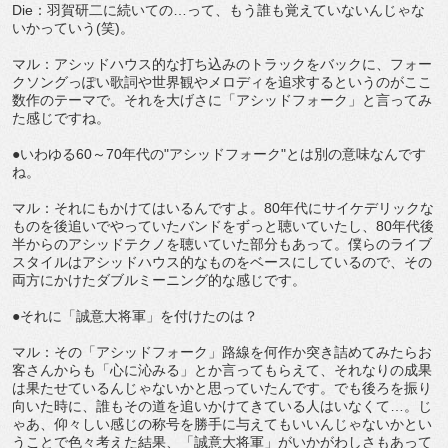
Die：羽賀研二に続いての…って、もう誰も覚えていないんじゃな
いかっていう(笑)。
マル：アシッドハウス的な打ち込みのトラックをバックに、フォー
クソングっぽい歌詞や世界観やメロディを追求するというのがここ
数作のテーマで。それを大げさに「アシッドフォーク」と言ってみ
た感じですね。
●いわゆる60～70年代の"アシッドフォーク"とは別の意味なんです
ね。
マル：それにもかけてはいるんですよ。80年代にサイケデリックな
ものを後追いでやっていたバンドをずっと聴いていたし、80年代後
半からのアシッドテクノを聴いていた部分もあって。僕らのライブ
スタイルはアシッドハウス的なものをベースにしているので、その
両方にかけたダブルミーニング的な感じです。
●それに「誠意大将軍」を付けたのは？
マル：その「アシッドフォーク」路線を何作か突き詰めてみたらお
客さんからも「心に沁みる」とか言ってもらえて、それなりの成果
は果たせているんじゃないかと思っていたんです。でも後ろを振り
向いた時に、誰もその道を追いかけてきている人はいなくて…。じ
ゃあ、仰々しい感じの称号を勝手に与えてもいいんじゃないかとい
うことで色々考えた結果、「誠意大将軍」がいかがわしさもあって