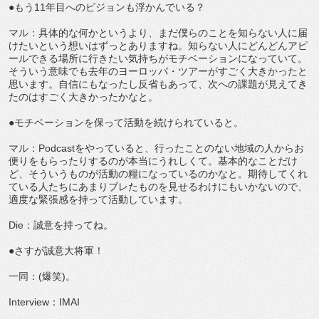
●もう11年目へのビジョンも浮かんでいる？
マル：具体的な何かというより、まだ僕らのことを知らない人に届
けたいという想いはずっとありますね。知らない人にどんどんアピ
ールできる場所に行きたい気持ちがモチベーションになっていて。
そういう意味でも去年のヨーロッパ・ツアーがすごく大きかったと
思います。自信にもなったし反省もあって、次への課題が見えてき
たのはすごく大きかったかなと。
●モチベーションを保って活動を続けられていると。
マル：Podcastをやっていると、行ったことのない地域の人からお
便りをもらったりするのが本当にうれしくて。基本的なことだけ
ど、そういうものが活動の糧になっているのかなと。期待してくれ
ている人たちにあまりブレたものを見せるわけにもいかないので、
適度な緊張感を持って活動しています。
Die：誠意を持ってね。
●さすが誠意大将軍！
一同：(爆笑)。
Interview：IMAI