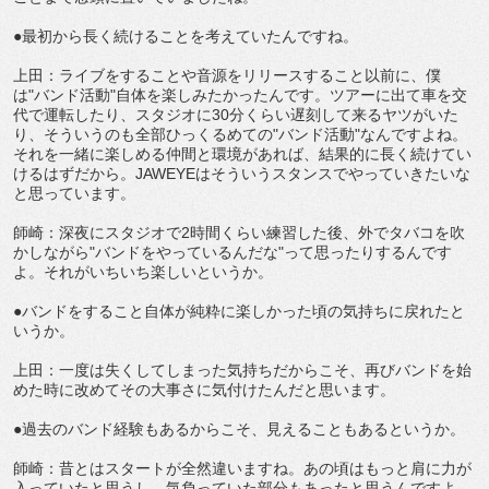
●最初から長く続けることを考えていたんですね。
上田：ライブをすることや音源をリリースすること以前に、僕
は"バンド活動"自体を楽しみたかったんです。ツアーに出て車を交
代で運転したり、スタジオに30分くらい遅刻して来るヤツがいた
り、そういうのも全部ひっくるめての"バンド活動"なんですよね。
それを一緒に楽しめる仲間と環境があれば、結果的に長く続けてい
けるはずだから。JAWEYEはそういうスタンスでやっていきたいな
と思っています。
師崎：深夜にスタジオで2時間くらい練習した後、外でタバコを吹
かしながら"バンドをやっているんだな"って思ったりするんです
よ。それがいちいち楽しいというか。
●バンドをすること自体が純粋に楽しかった頃の気持ちに戻れたと
いうか。
上田：一度は失くしてしまった気持ちだからこそ、再びバンドを始
めた時に改めてその大事さに気付けたんだと思います。
●過去のバンド経験もあるからこそ、見えることもあるというか。
師崎：昔とはスタートが全然違いますね。あの頃はもっと肩に力が
入っていたと思うし、気負っていた部分もあったと思うんですよ。