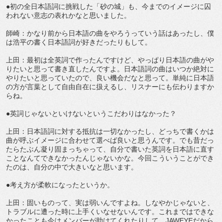
●初の全日本語詞に挑戦した「砂の城」も、今までのイメージに囚
われない意志の表れかなと思いました。
師崎：かなり前から日本語の曲をやろうっていう話はあったし、僕
は浩平の書く日本語詞が好きだったりもして。
上田：最初は全英詞で作ったんですけど、やっぱり日本語の曲がや
りたいと思って書き直したんですよ。日本語詞の曲はいつか絶対に
やりたいと思っていたので、良い機会だなと思って。単純に日本語
の方が言葉として自由自在に扱えるし、リスナーにも伝わりますか
らね。
●英詞じゃないといけないというこだわりはなかった？
上田：日本語詞に対する抵抗は一切なかったし、どっちで書くかは
曲が呼ぶイメージに合わせて選べば良いと思うんです。でも昔だっ
たらたぶん凝り固まっちゃって、自分で書いた英詞を日本語に直す
ことなんてできなかったんじゃないかな。今回こういうことができ
たのは、自分の中で大きいなと思います。
●考え方が柔軟になったというか。
上田：固いものって、実は弱いんですよね。しなやかじゃないと、
トラブルに遭った時に上手くいなせないんです。これまではできな
かったことも今はメンバーが助けてくれたりして、JAWEYEだから