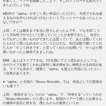
が多くて。ツアーを経験したことで、そこのアプローチも変わって
きたんでしょうね。
●前作の『alpha』がすごく良い作品だっただけに、今回でそれを超
えるものを作らければいけないというプレッシャーもあったんじゃ
ないですか？
上田：そこは最近まで本当に恐ろしかったんです。でも今回"こう
いう方向性でやりたい"と思っていたことが全部できたし、自分た
ちでもすごく良いものができたとは思っていて。あとは聴いてくれ
た人がどう受け止めるかっていうだけかな。先行試聴で聴いてくれ
た人が「すごく好きです」と言ってくれたのを聞いて、やっぱり間
違いなかったと確信できましたね。
師崎：あとはライブですね。CDを聴いてどう思われたとしても、
今のライブを観てくれれば絶対に薙ぎ倒せるし納得させる自信があ
る。ライブも含めて、確実に『alpha』を超えた作品になったとい
う自負があります。
●『alpha』と今回の『Binary Monolith』では、作品としての意味合
いも違う？
上田："表現する"というのが『alpha』で、"共有する"っていうのが
『Binary Monolith』だと思います。前回のツアーで感じたお客さん
の感情や反応に対する、僕たちからの返答というか。