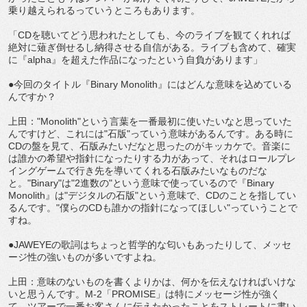
乗り越えられるっていうところもあります。
「CDを聴いてどう思われたとしても、今のライブを観てくれれば
絶対に薙ぎ倒せるし納得させる自信がある。ライブも含めて、確実
に『alpha』を超えた作品になったという自負があります」
●今回のタイトル『Binary Monolith』にはどんな意味を込めている
んですか？
上田："Monolith"という言葉を一番最初に使いたいなと思っていた
んですけど、これには"石版"っていう意味があるんです。ある時に
CDの盤を見て、石版みたいだなと思ったのがキッカケで。音楽に
は誰かの希望や指針になったりする力があって、それはロールプレ
イングゲームで行き先を導いてくれる石版みたいなものだな
と。"Binary"は"2進数の"という意味で使っているので『Binary
Monolith』は"デジタルの石版"という意味で、CDのことを指してい
るんです。"僕らのCDも誰かの指針になってほしい"っていうことで
すね。
●JAWEYEの歌詞はちょっと哲学的な匂いもあったりして、メッセ
ージ性の強いものが多いですよね。
上田：意味のないものを書くよりかは、何かを伝えなければいけな
いと思うんです。M-2「PROMISE」は特にメッセージ性が強く
て、ツアーで一番お客さんに伝えたかったことをストレートに書い