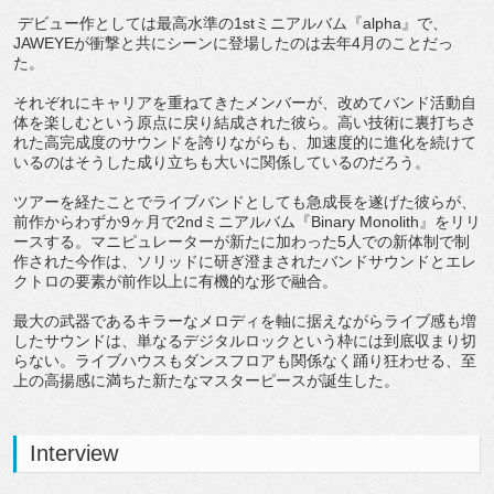
デビュー作としては最高水準の1stミニアルバム『alpha』で、
JAWEYEが衝撃と共にシーンに登場したのは去年4月のことだっ
た。
それぞれにキャリアを重ねてきたメンバーが、改めてバンド活動自
体を楽しむという原点に戻り結成された彼ら。高い技術に裏打ちさ
れた高完成度のサウンドを誇りながらも、加速度的に進化を続けて
いるのはそうした成り立ちも大いに関係しているのだろう。
ツアーを経たことでライブバンドとしても急成長を遂げた彼らが、
前作からわずか9ヶ月で2ndミニアルバム『Binary Monolith』をリリ
ースする。マニピュレーターが新たに加わった5人での新体制で制
作された今作は、ソリッドに研ぎ澄まされたバンドサウンドとエレ
クトロの要素が前作以上に有機的な形で融合。
最大の武器であるキラーなメロディを軸に据えながらライブ感も増
したサウンドは、単なるデジタルロックという枠には到底収まり切
らない。ライブハウスもダンスフロアも関係なく踊り狂わせる、至
上の高揚感に満ちた新たなマスターピースが誕生した。
Interview