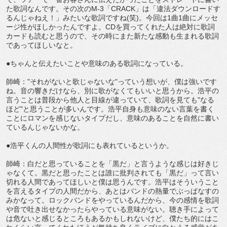
た歌詞なんです。その次のM-3「CRACK」は「違法ダウンロードす
るんじゃねえ！」みたいな歌詞ですね(笑)。今回は1曲1曲にメッセ
ージ性がほしかったんですよ。CDを買ってくれた人は絶対に歌詞
カードも読むと思うので、その時にまた新たな感動も生まれる歌詞
であってほしいなと。
●ちゃんと伝えたいことや意味のある歌詞になっている。
師崎："それがないと歌じゃないな"っていう想いが、僕は強いです
ね。音の響きだけなら、別に歌がなくてもいいと思うから。浩平の
言うことは普段から他人と目線が違っていて、歌詞を見ても"なる
ほど"と思うことが多いんです。浩平自身も意味のない言葉を書く
ことにロマンを感じないタイプだし、意味のあることを自然に書い
ているんじゃないかな。
●浩平くんの人間性が歌詞にも表れているというか。
師崎：白だと思っていることを「黒だ」と言うような感じは好きじ
ゃなくて。黒だと思ったことは誰に批判されても「黒だ」って言い
切れる人間であってほしいと僕は思うんです。浩平はそういうこと
を言えるタイプの人間だから、あとはバンドの熱量でぶっぱなすの
みかなって。ロックバンドをやっているんだから、今の感情を歌詞
や音で吐き出せなかったらやっている意味がない。聴き手によって
は危ないと感じるところもあるかもしれないけど、僕たち的にはこ