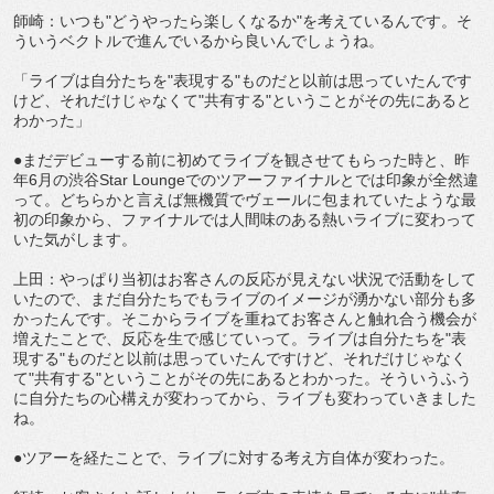
師崎：いつも"どうやったら楽しくなるか"を考えているんです。そ
ういうベクトルで進んでいるから良いんでしょうね。
「ライブは自分たちを"表現する"ものだと以前は思っていたんです
けど、それだけじゃなくて"共有する"ということがその先にあると
わかった」
●まだデビューする前に初めてライブを観させてもらった時と、昨
年6月の渋谷Star Loungeでのツアーファイナルとでは印象が全然違
って。どちらかと言えば無機質でヴェールに包まれていたような最
初の印象から、ファイナルでは人間味のある熱いライブに変わって
いた気がします。
上田：やっぱり当初はお客さんの反応が見えない状況で活動をして
いたので、まだ自分たちでもライブのイメージが湧かない部分も多
かったんです。そこからライブを重ねてお客さんと触れ合う機会が
増えたことで、反応を生で感じていって。ライブは自分たちを"表
現する"ものだと以前は思っていたんですけど、それだけじゃなく
て"共有する"ということがその先にあるとわかった。そういうふう
に自分たちの心構えが変わってから、ライブも変わっていきました
ね。
●ツアーを経たことで、ライブに対する考え方自体が変わった。