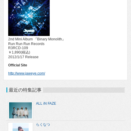
2nd Mini Album 『Binary Monolith』
Run Run Run Records
R3RCD-109
￥1,890(税込)
2012/1/17 Release
Official Site
http://www.jaweye.com/
最近の特集記事
ALL iN FAZE
らくなつ