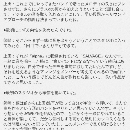
上田：これまでにやってきたバンドで培ったメロディの良さはブレ
させずに、さらにプラスαの何かを加えようということで話し合っ
て、デジタルの音を取り入れることにして。早い段階からサウンド
アプローチの指針は決まっていましたね。
●最初にまず方向性を決めたんですね。
師崎：そこからまず一緒に音を出そうということでスタジオに入っ
てみたら、1回目でいきなり曲ができて。
上田：それが『alpha』に収録されている「SALVAGE」なんです。
一緒に音を鳴らした時に、"良いバンドになるな"っていう確信はあ
りましたね。自分で作ったデモを事前に渡しておいたんですけど、
それを超えるようなアレンジをメンバーが考えてくれるので面白い
なと。こういう感じでどんどん曲が作れたら楽しいし、良い作品が
できると思いました。
●最初のスタジオから確信を抱いていた。
師崎：僕は前から(上田)浩平が歌って自分がギターを弾いて、2人で
曲を作るという形のバンドをやりたいと思っていたんです。そうい
う想いからJAWEYEを始めたので、とにかく今一緒にやれているこ
と自体が楽しくて。だから音出しする前から絶対にカッコ良くなる
のは間違いないと思っていたし、このメンバーで長く続けるという
ことまで念頭に置いていましたね。