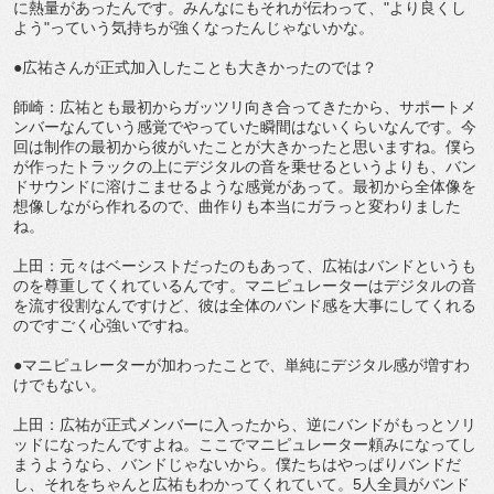
に熱量があったんです。みんなにもそれが伝わって、"より良くし
よう"っていう気持ちが強くなったんじゃないかな。
●広祐さんが正式加入したことも大きかったのでは？
師崎：広祐とも最初からガッツリ向き合ってきたから、サポートメ
ンバーなんていう感覚でやっていた瞬間はないくらいなんです。今
回は制作の最初から彼がいたことが大きかったと思いますね。僕ら
が作ったトラックの上にデジタルの音を乗せるというよりも、バン
ドサウンドに溶けこませるような感覚があって。最初から全体像を
想像しながら作れるので、曲作りも本当にガラっと変わりました
ね。
上田：元々はベーシストだったのもあって、広祐はバンドというも
のを尊重してくれているんです。マニピュレーターはデジタルの音
を流す役割なんですけど、彼は全体のバンド感を大事にしてくれる
のですごく心強いですね。
●マニピュレーターが加わったことで、単純にデジタル感が増すわ
けでもない。
上田：広祐が正式メンバーに入ったから、逆にバンドがもっとソリ
ッドになったんですよね。ここでマニピュレーター頼みになってし
まうようなら、バンドじゃないから。僕たちはやっぱりバンドだ
し、それをちゃんと広祐もわかってくれていて。5人全員がバンド