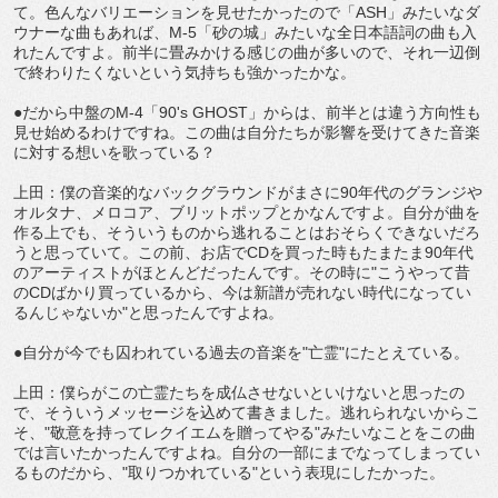
て。色んなバリエーションを見せたかったので「ASH」みたいなダ
ウナーな曲もあれば、M-5「砂の城」みたいな全日本語詞の曲も入
れたんですよ。前半に畳みかける感じの曲が多いので、それ一辺倒
で終わりたくないという気持ちも強かったかな。
●だから中盤のM-4「90's GHOST」からは、前半とは違う方向性も
見せ始めるわけですね。この曲は自分たちが影響を受けてきた音楽
に対する想いを歌っている？
上田：僕の音楽的なバックグラウンドがまさに90年代のグランジや
オルタナ、メロコア、ブリットポップとかなんですよ。自分が曲を
作る上でも、そういうものから逃れることはおそらくできないだろ
うと思っていて。この前、お店でCDを買った時もたまたま90年代
のアーティストがほとんどだったんです。その時に"こうやって昔
のCDばかり買っているから、今は新譜が売れない時代になってい
るんじゃないか"と思ったんですよね。
●自分が今でも囚われている過去の音楽を"亡霊"にたとえている。
上田：僕らがこの亡霊たちを成仏させないといけないと思ったの
で、そういうメッセージを込めて書きました。逃れられないからこ
そ、"敬意を持ってレクイエムを贈ってやる"みたいなことをこの曲
では言いたかったんですよね。自分の一部にまでなってしまってい
るものだから、"取りつかれている"という表現にしたかった。