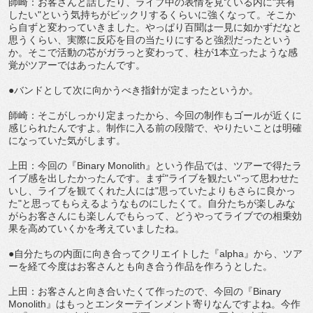
師崎：お客さんと話したり、ライブ中の表情を見ている内に"共有
したい"という気持ちがビックリするくらいに強くなって。そこか
ら自ずと変わっていきました。やっぱり百聞は一見に如かずだなと
思うくらい、実際に反応を目の当たりにすると強烈だったという
か。そこで活動の芯がガラっと変わって、柱が1本立ったような感
覚がツアーではあったんです。
●バンドとして次に向かうべき指針が定まったというか。
師崎：そこがしっかり定まったから、今回の制作もゴールが近くに
感じられたんですよ。制作に入る前の段階で、やりたいことは明確
になっていた気がします。
上田：今回の『Binary Monolith』という作品では、ツアーで得たラ
イブ感を出したかったんです。まず"ライブを観たい"って思わせた
いし、ライブを観てくれた人には"思っていたよりもさらに良かっ
た"と思ってもらえるようなものにしたくて。自分たちが楽しみな
がらお客さんにも楽しんでもらって、どうやってライブでの相乗効
果を高めていくかを考えていましたね。
●自分たちの内面に向き合ってクリエイトした『alpha』から、ツア
ーを経て今度はお客さんとも向き合う作品を作ろうとした。
上田：お客さんと向き合いたくて作ったので、今回の『Binary
Monolith』はもっとエンターテインメント寄りなんですよね。今作