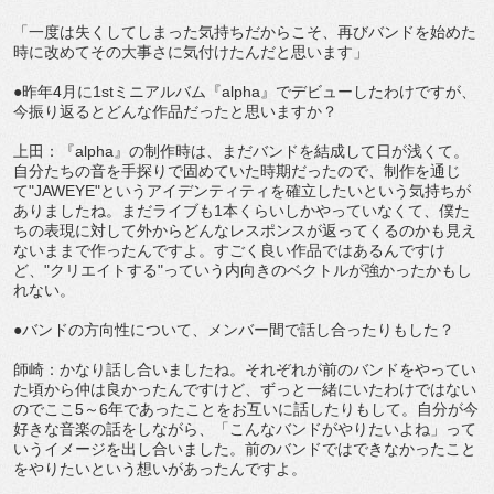
「一度は失くしてしまった気持ちだからこそ、再びバンドを始めた
時に改めてその大事さに気付けたんだと思います」
●昨年4月に1stミニアルバム『alpha』でデビューしたわけですが、
今振り返るとどんな作品だったと思いますか？
上田：『alpha』の制作時は、まだバンドを結成して日が浅くて。
自分たちの音を手探りで固めていた時期だったので、制作を通じ
て"JAWEYE"というアイデンティティを確立したいという気持ちが
ありましたね。まだライブも1本くらいしかやっていなくて、僕た
ちの表現に対して外からどんなレスポンスが返ってくるのかも見え
ないままで作ったんですよ。すごく良い作品ではあるんですけ
ど、"クリエイトする"っていう内向きのベクトルが強かったかもし
れない。
●バンドの方向性について、メンバー間で話し合ったりもした？
師崎：かなり話し合いましたね。それぞれが前のバンドをやってい
た頃から仲は良かったんですけど、ずっと一緒にいたわけではない
のでここ5～6年であったことをお互いに話したりもして。自分が今
好きな音楽の話をしながら、「こんなバンドがやりたいよね」って
いうイメージを出し合いました。前のバンドではできなかったこと
をやりたいという想いがあったんですよ。