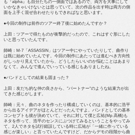
も『alpha』も自分たちの一側面ではあるので、両方を大事にして
いかなきゃいけないとは思っていて。次の作品を出す時は両方の側
面を上手く混ぜ合わせたりもできればなと思います。
●今回の制作は前作のツアー終了後に始めたんですか？
上田：ツアーで得たものが衝撃的だったので、これはすぐ形にした
いと思っていたんです。
師崎：M-7「ASSASSIN」はツアー中にやっていたりして、曲作り
は既に始めていたんです。今回の制作にあたっては進むべき方向性
がしっかり見えていたから、どうしたらいいのか悩むことはあまり
なくて。みんなで進んでいっている感じもありましたね。
●バンドとしての結束も固まった？
上田：友だち的な仲の良さから、"パートナー"のような結束力が出
てきた感じがします。
師崎：元々、曲のネタを作ったり構成していくのは、基本的に浩平
から出るアイデアがほとんどだったんですよ。バンドとしての基本
コンセプトも彼が決めていて。それに対して僕と広祐(Mp.高橋)も
ネタを作って、浩平のセンスにぶつけてみるということをやってみ
て。2人でネタを試行錯誤している時に広祐が「一緒に作っている
感じが楽しい」と言っていたんですけど、だからデモの段階から曲