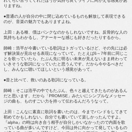
れくらい言ってくれたほうが気持ち良くライブに向かえる感覚があ
りますね。
●普通の人が自分の中に閉じ込めているものも解放して表現できる
のが、音楽の魅力でもありますよね。
上田：ある種、僕はパンクなのかもしれないですね。反骨的な人の
気持ちもわかるし、アナーキーな感じも好きだったりするから。
師崎：浩平が今書いている歌詞はトガっているけど、その先には必
ず解決策が見出せる表現になっていて。たとえば6～7年前に同じこ
とを歌っていたら、たぶん先に明るい未来が見えないまま終わって
いきそうな歌詞になっていたと思うんです。だから今やるべきだ
し、みんなに聴いてほしいという感覚があって。
●昔と比べて、救いのある歌詞になっている。
師崎：そこは浩平の中でもたぶん、色々と越えてきたものがあるん
だと思います。だから「PROMISE」みたいにシンプルなメッセー
ジの曲も、ものすごい力を持って伝わるんだろうなって。
上田：こんなに素直に歌詞を書いたのは、今までバンドをしてきて
初めてかもしれない。自分でも書いていて楽しかったんですよ。
『alpha』の時は向き合う相手が自分しかいなかったので内面を歌
っている曲が多いんですけど、今回は外に向かって発しているもの