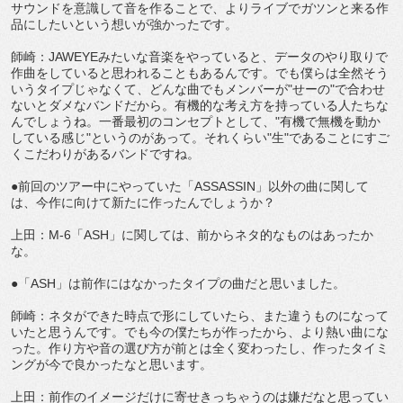
サウンドを意識して音を作ることで、よりライブでガツンと来る作
品にしたいという想いが強かったです。
師崎：JAWEYEみたいな音楽をやっていると、データのやり取りで
作曲をしていると思われることもあるんです。でも僕らは全然そう
いうタイプじゃなくて、どんな曲でもメンバーが"せーの"で合わせ
ないとダメなバンドだから。有機的な考え方を持っている人たちな
んでしょうね。一番最初のコンセプトとして、"有機で無機を動か
している感じ"というのがあって。それくらい"生"であることにすご
くこだわりがあるバンドですね。
●前回のツアー中にやっていた「ASSASSIN」以外の曲に関して
は、今作に向けて新たに作ったんでしょうか？
上田：M-6「ASH」に関しては、前からネタ的なものはあったか
な。
●「ASH」は前作にはなかったタイプの曲だと思いました。
師崎：ネタができた時点で形にしていたら、また違うものになって
いたと思うんです。でも今の僕たちが作ったから、より熱い曲にな
った。作り方や音の選び方が前とは全く変わったし、作ったタイミ
ングが今で良かったなと思います。
上田：前作のイメージだけに寄せきっちゃうのは嫌だなと思ってい