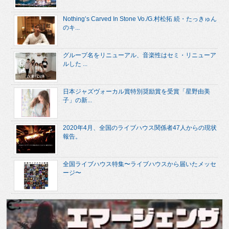
Nothing’s Carved In Stone Vo./G.村松拓 続・たっきゅん
のキ...
グループ名をリニューアル、音楽性はセミ・リニューア
ルした ...
日本ジャズヴォーカル賞特別奨励賞を受賞「星野由美
子」の新...
2020年4月、全国のライブハウス関係者47人からの現状
報告。
全国ライブハウス特集〜ライブハウスから届いたメッセ
ージ〜