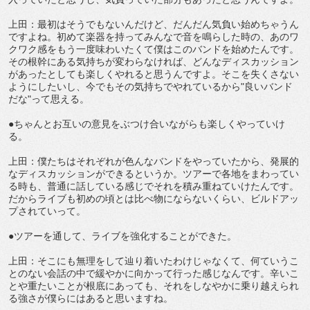
上田：最初はそうでもないんだけど、だんだん気負い始めちゃうん
ですよね。初めて楽器を持ってみんなで音を鳴らした時の、あのワ
クワク感をもう一度味わいたくて僕はこのバンドを始めたんです。
その根幹にある気持ちが変わらなければ、どんなディスカッション
があったとしても楽しくやれると思うんですよ。そこを失くさない
ようにしたいし、今でもその気持ちでやれているから"良いバンド
だな"って思える。
●ちゃんとお互いの意見をぶつけ合いながらも楽しくやっていけ
る。
上田：僕たちはそれぞれが色んなバンドをやっていたから、発展的
なディスカッションができるというか。ツアーで各地をまわってい
る時も、普通に話している感じでそれを積み重ねていけたんです。
だからライブも初めの頃とは比べ物にならないくらい、ビルドアッ
プされていって。
●ツアーを通して、ライブを強化することができた。
上田：そこにも無理をして辿り着いたわけじゃなくて、何ていうこ
とのない会話の中で緩やかに向かって行った感じなんです。辛いこ
とや重たいことが根底にあっても、それをしなやかに乗り越えられ
る強さが僕らにはあると思いますね。