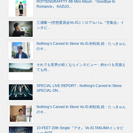
ROTTENGRAFFTY 4th Mini Album 『Goodbye to
Romance』 KAZUO...
三浦隆一(空想委員会Vo./G.) ソロアルバム『空集合』イ
ンタビ...
Nothing’s Carved In Stone Vo./G.村松拓 続・たっきゅん
のキ...
それでも世界が続くならインタビュー：終わりを見据え
ても尚...
SPECIAL LIVE REPORT：Nothing's Carved In Stone
SPECIAL ON...
Nothing’s Carved In Stone Vo./G.村松拓 続・たっきゅん
のキ...
10-FEET 20th Single『アオ』 Vo./G.TAKUMAインタビ