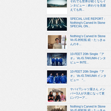
それでも世界が続くならイ
ンタビュー：終わりを見据
えても尚...
SPECIAL LIVE REPORT：
Nothing's Carved In Stone
SPECIAL ON...
Nothing’s Carved In Stone
Vo./G.村松拓 続・たっきゅ
んのキ...
10-FEET 20th Single『ア
オ』 Vo./G.TAKUMAインタ
ビュー INTE...
10-FEET 20th Single『ア
オ』 Vo./G.TAKUMA インタ
ビュー “...
ヤバイTシャツ屋さん メン
バー3人が大使になって更
にパワーア...
Nothing’s Carved In Stone
Vo./G.村松拓 続・たっきゅ