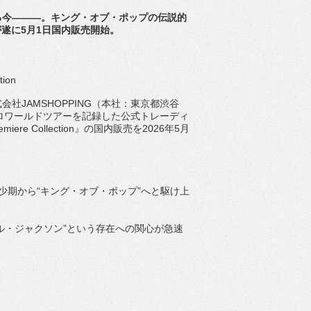
る今―――。キング・オブ・
ポップの伝説的
遂に5月1日国内販売開始
。
tion
社JAMSHOPPING（本社：
東京都渋谷
ロワールドツアーを記録した公式トレーディ
Premiere Collection』の国内販売を2026年5月
少期から“キング・オブ・ポップ”へと駆け上
ル・ジャクソン”
という存在への関心が急速