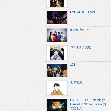
EVE OF THE LAIN
grating hunny
ロマネスク実験
171
世界電力
LIVE REPORT：Nothing's
Carved In Stone “Live at 野
音2021”...