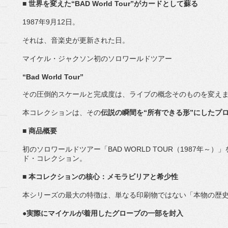
■ 世界を変えた“BAD World Tour”がカードとして蘇る
1987年9月12日。
それは、音楽史が更新された日。
マイケル・ジャクソン初のソロワールドツアー
“Bad World Tour”
その圧倒的スケールと完成度は、
ライブの概念そのものを変え
本コレクションは、その
伝説の瞬間を“所有できる形”
にしたプ
■ 商品概要
初のソロワールドツアー「BAD WORLD TOUR（1987年～
ド・コレクション。
■ 本コレクションの核心：メモラビリアと希少性
本シリーズの最大の特徴は、単なる印刷物ではない「本物の歴
●実際にマイケルが着用したグローブの一部を封入