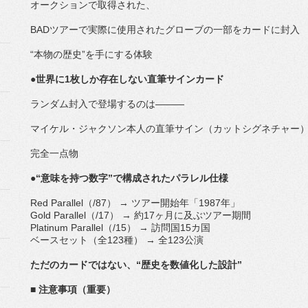
オークションで取得された、
BADツアーで実際に使用されたグローブの一部をカードに封入
“本物の歴史”を手にする体験
●世界に1枚しか存在しない直筆サインカード
ランダム封入で登場するのは―――
マイケル・ジャクソン本人の直筆サイン（カットシグネチャー
完全一点物
●“意味を持つ数字”で構成されたパラレル仕様
Red Parallel（/87） → ツアー開始年「1987年」
Gold Parallel（/17） → 約17ヶ月に及ぶツアー期間
Platinum Parallel（/15） → 訪問国15カ国
ベースセット（全123種） → 全123公演
ただのカードではない、“歴史を数値化した設計”
■ 注意事項（重要）