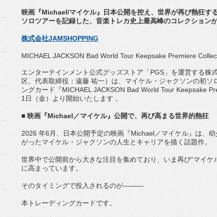
映画『Michael/マイケル』日本公開を控え、
世界が再び熱狂す
ソロツアーを記録した、
音楽トレカ史上最高峰のコレクションが
株式会社JAMSHOPPING
MICHAEL JACKSON Bad World Tour Keepsake Premiere Collec
エンターテインメント公式グッズストア「PGS」
を運営する株式会
区、代表取締役：遠藤 祐一）は、マイケル・
ジャクソンの初ソ
ング
カード『MICHAEL JACKSON Bad World Tour Keepsake 
1日（金）
より開始いたします 。
■ 映画『Michael／マイケル』公開で、再び高まる世界的熱狂
2026 年6月、日本公開予定の映画『Michael／マイケル』は、
幼
がったマイケル・
ジャクソンの人生とキャリアを描く話題作。
世界中で公開前から大きな注目を集めており、いま再び“
マイケ
に高まっています。
そのタイミングで投入されるのが―――
本トレーディングカードです。