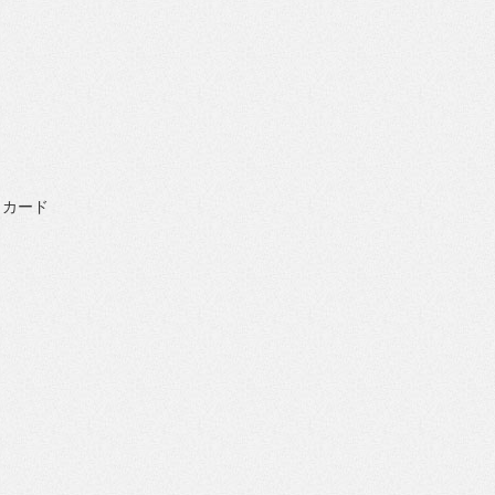
）
カード