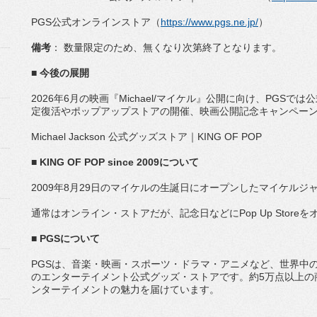
PGS公式オンラインストア（
https://www.pgs.
ne.jp/
）
備考
： 数量限定のため、無くなり次第終了となります。
■ 今後の展開
2026年6月の映画『Michael/マイケル』公開に向け、
PGSでは公
定復活やポップアップストアの開催、
映画公開記念キャンペー
Michael Jackson 公式グッズストア｜KING OF POP
■ KING OF POP since 2009について
2009年8月29日のマイケルの生誕日にオープンしたマイケル
ジャ
通常はオンライン・ストアだが、記念日などにPop Up Store
■ PGSについて
PGSは、音楽・映画・スポーツ・ドラマ・アニメなど、
世界中
のエンターテイ
メント公式グッズ・ストアです。約5万点以上の
ンターテイメントの魅力を届けています
。