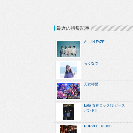
最近の特集記事
ALL iN FAZE
らくなつ
天女神樂
Lala 青春ロック!３ピース
バンド!!
PURPLE BUBBLE