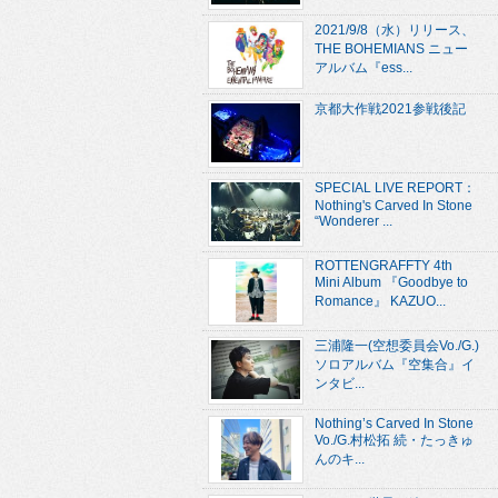
2021/9/8（水）リリース、
THE BOHEMIANS ニュー
アルバム『ess...
京都大作戦2021参戦後記
SPECIAL LIVE REPORT：
Nothing's Carved In Stone
“Wonderer ...
ROTTENGRAFFTY 4th
Mini Album 『Goodbye to
Romance』 KAZUO...
三浦隆一(空想委員会Vo./G.)
ソロアルバム『空集合』イ
ンタビ...
Nothing’s Carved In Stone
Vo./G.村松拓 続・たっきゅ
んのキ...