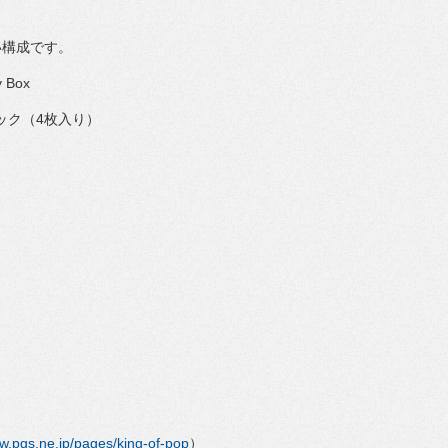
い構
成です。
 Box
｜1パック（4枚入り）
。
w.pgs.ne.jp/
pages/king-of-pop
）