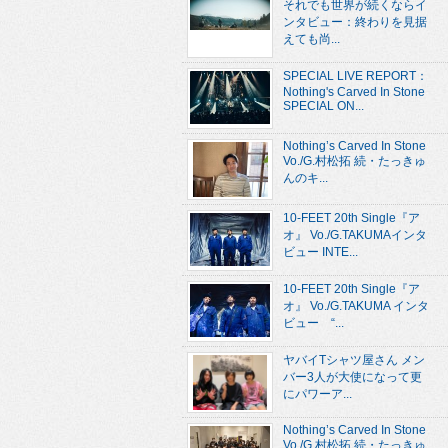
それでも世界が続くならイ
ンタビュー：終わりを見据
えても尚...
SPECIAL LIVE REPORT：
Nothing's Carved In Stone
SPECIAL ON...
Nothing’s Carved In Stone
Vo./G.村松拓 続・たっきゅ
んのキ...
10-FEET 20th Single『ア
オ』 Vo./G.TAKUMAインタ
ビュー INTE...
10-FEET 20th Single『ア
オ』 Vo./G.TAKUMA インタ
ビュー “...
ヤバイTシャツ屋さん メン
バー3人が大使になって更
にパワーア...
Nothing’s Carved In Stone
Vo./G.村松拓 続・たっきゅ