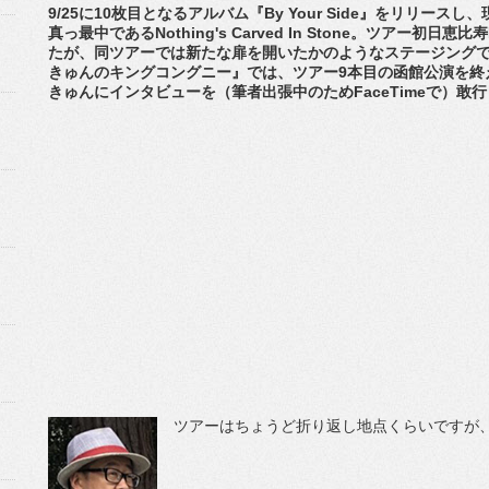
9/25に10枚目となるアルバム『By Your Side』をリリースし、現在
真っ最中であるNothing's Carved In Stone。ツアー初日
たが、同ツアーでは新たな扉を開いたかのようなステージングで魅せ
きゅんのキングコングニー』では、ツアー9本目の函館公演を終
きゅんにインタビューを（筆者出張中のためFaceTimeで）敢
ツアーはちょうど折り返し地点くらいですが