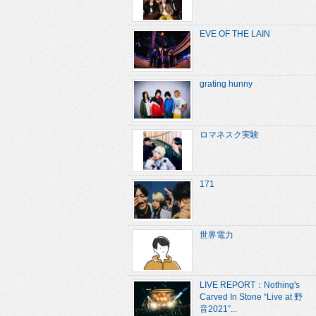
EVE OF THE LAIN
grating hunny
ロマネスク実験
171
世界電力
LIVE REPORT：Nothing's
Carved In Stone “Live at 野
音2021”...