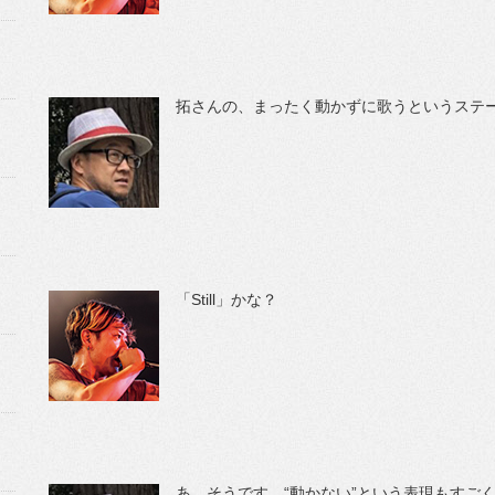
拓さんの、まったく動かずに歌うというステ
「Still」かな？
あ、そうです。“動かない”という表現もすご