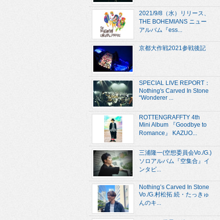
2021/9/8（水）リリース、
THE BOHEMIANS ニュー
アルバム『ess...
京都大作戦2021参戦後記
SPECIAL LIVE REPORT：
Nothing's Carved In Stone
“Wonderer ...
ROTTENGRAFFTY 4th
Mini Album 『Goodbye to
Romance』 KAZUO...
三浦隆一(空想委員会Vo./G.)
ソロアルバム『空集合』イ
ンタビ...
Nothing’s Carved In Stone
Vo./G.村松拓 続・たっきゅ
んのキ...