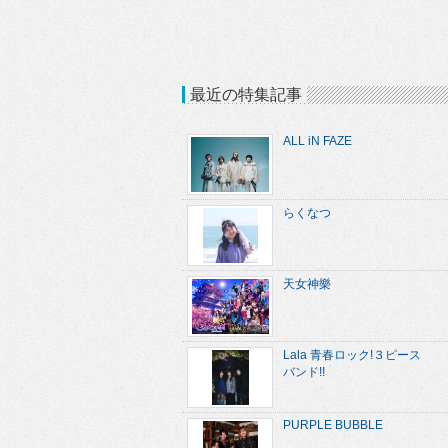
最近の特集記事
ALL iN FAZE
らくなつ
天女神樂
Lala 青春ロック!３ピース
バンド!!
PURPLE BUBBLE