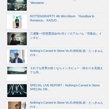
“Wonderer ...
ROTTENGRAFFTY 4th Mini Album 『Goodbye to
Romance』 KAZUO...
三浦隆一(空想委員会Vo./G.) ソロアルバム『空集合』イ
ンタビ...
Nothing’s Carved In Stone Vo./G.村松拓 続・たっきゅん
のキ...
それでも世界が続くならインタビュー：終わりを見据え
ても尚...
SPECIAL LIVE REPORT：Nothing's Carved In Stone
SPECIAL ON...
Nothing’s Carved In Stone Vo./G.村松拓 続・たっきゅん
のキ...