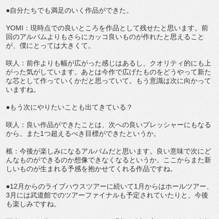
●自分たちでも満足のいく作品ができた。
YOMI：現時点での良いところを作品として残せたと思います。前
回のアルバムよりもさらにカッコ良いものが作れたと思えること
が、僕にとっては大きくて。
咲人：前作よりも幅が広がった感じはあるし、クオリティ的にも上
がった気がしています。あとは今作で広げたものをどうやって新た
な芯として作っていくかだと思っていて。もう意識は次に向かって
いますね。
●もう次にやりたいことも出てきている？
咲人：良い作品ができたことは、次への良いプレッシャーにもなる
から。また1つ超えるべき目標ができたというか。
柩：今後が楽しみになるアルバムだと思います。良い意味で次にど
んなものができるのか想像できなくなるというか。ここからまた新
しいものが生まれる予感を抱かせてくれる作品ですね。
●12月からのライブハウスツアーに続いて1月からはホールツアー、
3月には武道館でのツアーファイナルも予定されていたりと、今後
も楽しみですね。