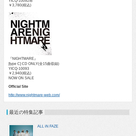
YICQ-10092/B
￥3,780(税込)
『NIGHTMARE』
[type C] CD ONLY(全15曲収録)
YICQ-10093
￥2,940(税込)
NOW ON SALE
Official Site
http://www.nightmare-web.com/
最近の特集記事
ALL iN FAZE