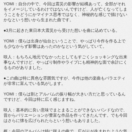
YOMI：自分の中で、今回は震災の影響が結構あって。全部がそれ
をイメージしているわけではないんですけど、人が亡くなってしま
うことをどうにかマイナス思考ではなく、神秘的な感じで描けない
かなという想いから生まれた曲です。
●3月に起きた東日本大震災から受けた想いを曲に込めている。
YOMI：僕らは出身が仙台ということで、やっぱり今作を作る上で
も少なからず影響はあったのかなという気がしていて。
咲人：もちろん地元でなかったとしてもすごくショッキングな出来
事なんですけど、やっぱり制作やライブにも精神的な面で余計にく
るものがありました。
●この曲は特に異色な雰囲気ですが、今作は他の楽曲もバラエティ
が非常に富んでいる気がします。
YOMI：僕らは割とアルバムの振り幅が大きい方だと思っているん
ですけど、今回は特に広く感じますね。
咲人：基本的に良い意味でまとまることができないバンドなので、
昔からバリエーションが豊富な作品を作ってきたんです。でも今回
はさらに懐を広げられたらという想いもありました。
柩：今回のアルバムは特に咲人の曲で、広がりが生まれたような気