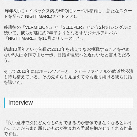
昨年5月にエイベックス内のHPQにレーベル移籍し、新たなスター
トを切ったNIGHTMARE(ナイトメア)。
移籍後の『VERMILION.』と『SLEEPER』という2枚のシングルに
続いて、彼らが遂に約2年半ぶりとなるオリジナルアルバム
『NIGHTMARE』を11月にリリースした。
結成10周年という節目の2010年を越えてなお挑戦することをやめ
ない5人は今作でまた一歩、目指す理想へと近付いたと言えるだろ
う。
そして2012年にはホールツアーと、ツアーファイナルの武道館公演
も待ち構えている。その先すらも見据えて今も走り続ける彼らに話
を訊いた。
Interview
「良い意味で次にどんなものができるのか想像できなくなるという
か。ここからまた新しいものが生まれる予感を抱かせてくれる作品
ですね」