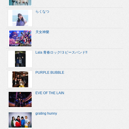
らくなつ
天女神樂
Lala 青春ロック!３ピースバンド!!
PURPLE BUBBLE
EVE OF THE LAIN
grating hunny