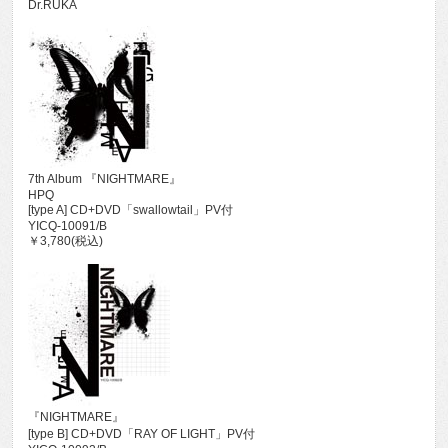
Dr.RUKA
7th Album 『NIGHTMARE』
HPQ
[type A] CD+DVD「swallowtail」PV付
YICQ-10091/B
￥3,780(税込)
『NIGHTMARE』
[type B] CD+DVD「RAY OF LIGHT」PV付