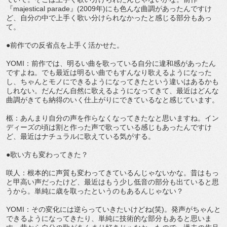
『majestical parade』(2009年)にも色んな曲調があったんですけ
ど、自分の中で上手く歌い分けられなかったと感じる部分もあっ
て。
●前作での反省点を上手く活かせた。
YOMI：前作では、明るい曲を歌っている自分に違和感があったん
ですよね。でも最近は明るい曲でもすんなり歌えるようになった
し、ちゃんとモノにできるようになってきたという違いはあるかも
しれない。だんだん自然に歌えるようになってきて、最近はどんな
曲調がきても納得のいく仕上がりにできているなと感じています。
柩：あんまり自分の声を作らなくなってきたなと思いますね。イン
ディーズの頃は割と作った声で歌っている感じもあったんですけ
ど、最近はナチュラルに歌えている気がする。
●歌い方も変わってきた？
咲人：根本的に声質も変わってきているんじゃないかな。昔はもっ
と甲高い声だったけど、最近はもう少し低音の部分も出ていると思
うから。単純に歳を取ったというのもあるんじゃない？
YOMI：その変化には逆らっていきたいけどね(笑)。発声がちゃんと
できるようになってきたり、単純に技術的な部分もあると思いま