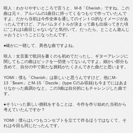
咲人：わかりやすいところで言うと、M-8「Cherish」ですね。この
曲は元々、アルバムの1曲目に持ってくるつもりで作っていたんで
すよ。だから当初は今作全体を通してのイントロ的なイメージがあ
ったんですけど、アルバムタイトルが決まって曲も出揃ってきた頃
に"これは1曲目じゃないな"と気付いて。だったら、とことん遊んじ
ゃおうということになったんです。
●確かに一聴して、異色な曲ですよね。
咲人：女言葉で歌詞を書くのも初めてだったし、ギターアレンジに
関してもこの曲はピックを一切使ってないんですよ。細かい部分も
含めて、自分の中で新たな挑戦がたくさんできた曲だと思います。
YOMI：僕も「Cherish」は新しいと思うんですけど、他にM-
13「$eam」とM-15「Dazzle」(type Cのみ収録)も今までにはあま
りなかった曲調かなと。この3曲は自分的にもチャレンジした曲で
す。
●そういった新しい挑戦をすることは、今作を作り始めた当初から
考えていたんですか？
YOMI：僕らはいつもコンセプトを立てて作るほうではなくて、そ
れは今回も同じだったんです。