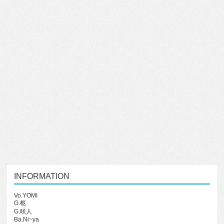
INFORMATION
Vo.YOMI
G.柩
G.咲人
Ba.Ni~ya