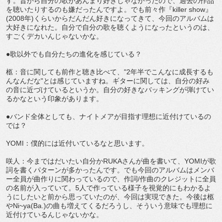
す。昔から自分の歌があんまり好きじゃなかったので、過去の作品
を聴いたりするのも嫌だったんですよ。でも前々作『killer show』
(2008年)くらいからだんだん好きになってきて、今回のアルバムは
大好きになれた。自分で自分の歌を聴くようになったというのは、
すごくデカいんじゃないかな。
●歌以外でも自分たちの進化を感じている？
柩：音に関しても前作と聴き比べて、"2年半でこんなに成長するも
んなんだな"とは感じていますね。ギターに関しては、自分の好み
の音に近づけているというか。自分の好きなバッキングが弾けてい
るかなという印象があります。
●バンド全体としても、ナイトメアが目指す理想に近付けているの
では？
YOMI：僕的には近付いているなと思います。
咲人：今まではだいたい自分かRUKAさんが曲を書いて、YOMIが歌
詞を書くパターンが多かったんです。でも今回のアルバムはメンバ
ー全員が曲作りに関わっているので、作詞/作曲のクレジットに全員
の名前が入っていて。5人で作っている様子を視覚的にもわかるよ
うにしたいと前から思っていたのが、今回は実現できた。今後は柩
やNi~ya(Ba.)の曲も増えてくるだろうし、そういう意味でも理想に
近付けているんじゃないかな。