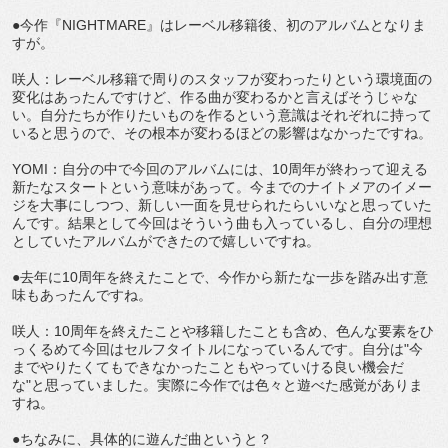
●今作『NIGHTMARE』はレーベル移籍後、初のアルバムとなりま
すが。
咲人：レーベル移籍で周りのスタッフが変わったりという環境面の
変化はあったんですけど、作る曲が変わるかと言えばそうじゃな
い。自分たちが作りたいものを作るという意識はそれぞれに持って
いると思うので、その根本が変わるほどの影響はなかったですね。
YOMI：自分の中で今回のアルバムには、10周年が終わって迎える
新たなスタートという意味があって。今までのナイトメアのイメー
ジを大事にしつつ、新しい一面を見せられたらいいなと思っていた
んです。結果として今回はそういう曲も入っているし、自分の理想
としていたアルバムができたので嬉しいですね。
●去年に10周年を終えたことで、今作から新たな一歩を踏み出す意
味もあったんですね。
咲人：10周年を終えたことや移籍したことも含め、色んな要素をひ
っくるめて今回はセルフタイトルになっているんです。自分は"今
までやりたくてもできなかったこともやっていける良い機会だ
な"と思っていました。実際に今作では色々と遊べた感覚がありま
すね。
●ちなみに、具体的に遊んだ曲というと？