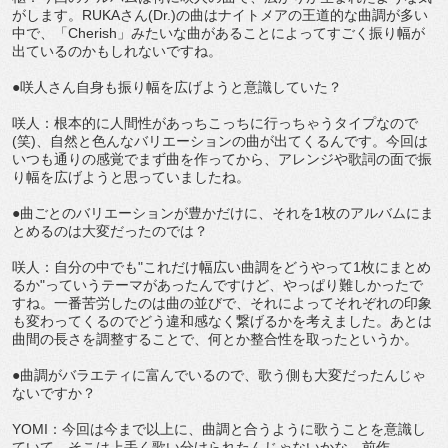
がします。RUKAさん(Dr.)の曲はナイトメアの王道的な曲調が多い
中で、「Cherish」みたいな曲があることによってすごく振り幅が
出ているのかもしれないですね。
●咲人さん自身も振り幅を広げようと意識していた？
咲人：根本的に人間性があっちこっちに行っちゃうタイプなので
(笑)、自然と色んなバリエーションの曲が出てくるんです。今回は
いつも通りの感覚でまず曲を作ってから、アレンジや歌詞の面で振
り幅を広げようと思っていましたね。
●曲ごとのバリエーションが豊かだけに、それを1枚のアルバムにま
とめるのは大変だったのでは？
咲人：自分の中でも"これだけ幅広い曲調をどうやって1枚にまとめ
るか"っていうテーマがあったんですけど、やっぱり難しかったで
すね。一番苦労したのは曲の並びで、それによってそれぞれの印象
も変わってくるのでどう違和感なく繋げるかを考えました。あとは
曲間の長さを調整することで、何とか整合性を取ったというか。
●曲調がバラエティに富んでいるので、歌う側も大変だったんじゃ
ないですか？
YOMI：今回は今まで以上に、曲調と合うように歌うことを意識し
ていて。そこは上手く歌い分けられたんじゃないかな。前作