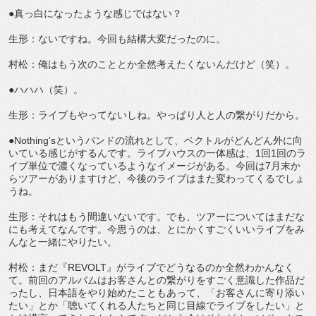
●真っ白になったような感じではない？
生形：ないですね。今回も結構大変だったのに。
村松：俺はもう次のこととか全然考えたくないんだけど（笑）。
●ハハハ（笑）。
生形：ライブもやってないしね。やっぱり人と人の繋がりだから。
●Nothing'sというバンドの流れとして、ベクトルがどんどん外に向
いている感じがするんです。ライブハウスの一体感は、1回1回のラ
イブ単位で濃くなっているようなイメージがある。今回は7月末か
らツアーがありますけど、今後のライブはまた変わってくるでしょ
うね。
生形：それはもう間違いないです。でも、ツアーについてはまだな
にも考えてなんです。今思うのは、とにかくすごくいいライブをみ
んなと一緒にやりたい。
村松：まだ『REVOLT』がライブでどうなるのか全然わかんなく
て。前回のアルバムはお客さんとの繋がりをすごく意識した作品だ
ったし、日本語をやり始めたこともあって、「お客さんに寄り添い
たい」とか「聴いてくれる人たちと同じ目線でライブをしたい」と