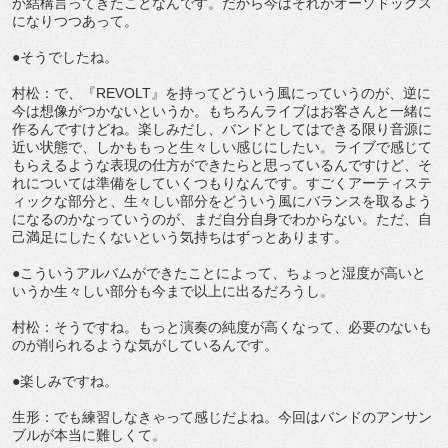
か結構言ってきたことなんです。だから今はそれがオーソドックス
になりつつあって。
●そうでしたね。
村松：で、『REVOLT』を持ってどういう風にっていうのが、逆に
今は想像がつかないというか。もちろんライブはお客さんと一緒に
作るんですけどね。楽しみだし、バンドとしてはできる限り音源に
近い状態で、しかももっと生々しい感じにしたい。ライブで感じて
もらえるような表現の仕方ができたらと思っているんですけど、そ
れについては準備をしていくつもりなんです。すごくアーティステ
ィックな部分と、生々しい部分をどういう風にバランスを取るよう
になるのかなっていうのが、まだ自分自身でわからない。ただ、自
己満足にしたくないという気持ちはずっとあります。
●こういうアルバムができたことによって、ちょっと湿度が高いと
いうか生々しい部分も今まで以上に出るだろうし。
村松：そうですね。もっと演奏の純度が高くなって、必要のないも
のが削られるような気がしているんです。
●楽しみですね。
生形：でも練習しなきゃって感じだよね。今回はバンドのアンサン
ブルが本当に難しくて。