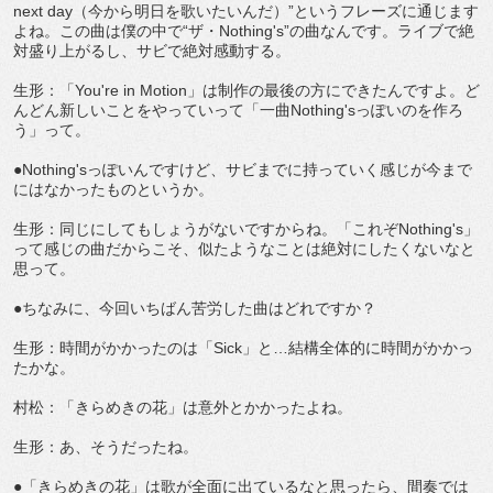
next day（今から明日を歌いたいんだ）”というフレーズに通じます
よね。この曲は僕の中で“ザ・Nothing's”の曲なんです。ライブで絶
対盛り上がるし、サビで絶対感動する。
生形：「You're in Motion」は制作の最後の方にできたんですよ。ど
んどん新しいことをやっていって「一曲Nothing'sっぽいのを作ろ
う」って。
●Nothing'sっぽいんですけど、サビまでに持っていく感じが今まで
にはなかったものというか。
生形：同じにしてもしょうがないですからね。「これぞNothing's」
って感じの曲だからこそ、似たようなことは絶対にしたくないなと
思って。
●ちなみに、今回いちばん苦労した曲はどれですか？
生形：時間がかかったのは「Sick」と…結構全体的に時間がかかっ
たかな。
村松：「きらめきの花」は意外とかかったよね。
生形：あ、そうだったね。
●「きらめきの花」は歌が全面に出ているなと思ったら、間奏では