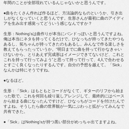
年間のことが全部現れているんじゃないかと思うんです。
●曲をたくさん作れば作るほど、方法論的なものというか、引き出
しがなくなっていくと思うんです。生形さんが最初に曲のアイディ
アを生み出す感覚ってどういう感じなんですか？
生形：Nothing'sは曲作りが本当にバンドっぽいと思うんですよね。
俺は本当にネタを持ってくるだけで。ひなっちが持ってきたやつも
あるし、拓ちゃんが持ってきたのもあるし。みんなで作る楽しさを
教えてもらったっていうか。“明日までに曲を持って行かなきゃい
けないから、とりあえず完成形はイメージできてないけど、これと
これを持って行ってみよう”と思って持って行って、4人で合わせる
とすごく良くなったりするんです。自分の予想を越えて。「Sick」
なんかは特にそうですね。
●なるほど。
生形：「Sick」はもともとコードがなくて、ギターのリフから始ま
った歌で。これを何回も繰り返しアレンジして、最終的にはベース
から始まる曲になったんですけど、ひなっちがコードを付けたんで
すよね。そうしたら曲の世界観が一気にぶわっと拡がってみんなで
共有できた。
●「Sick」はNothing'sが持つ黒い部分がめっちゃ出てますよね。