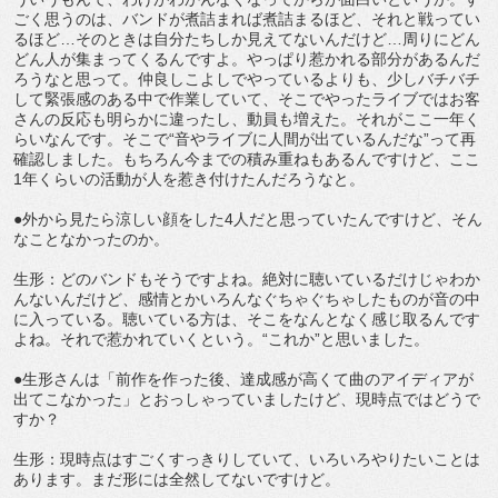
ごく思うのは、バンドが煮詰まれば煮詰まるほど、それと戦ってい
るほど…そのときは自分たちしか見えてないんだけど…周りにどん
どん人が集まってくるんですよ。やっぱり惹かれる部分があるんだ
ろうなと思って。仲良しこよしでやっているよりも、少しバチバチ
して緊張感のある中で作業していて、そこでやったライブではお客
さんの反応も明らかに違ったし、動員も増えた。それがここ一年く
らいなんです。そこで“音やライブに人間が出ているんだな”って再
確認しました。もちろん今までの積み重ねもあるんですけど、ここ
1年くらいの活動が人を惹き付けたんだろうなと。
●外から見たら涼しい顔をした4人だと思っていたんですけど、そん
なことなかったのか。
生形：どのバンドもそうですよね。絶対に聴いているだけじゃわか
んないんだけど、感情とかいろんなぐちゃぐちゃしたものが音の中
に入っている。聴いている方は、そこをなんとなく感じ取るんです
よね。それで惹かれていくという。“これか”と思いました。
●生形さんは「前作を作った後、達成感が高くて曲のアイディアが
出てこなかった」とおっしゃっていましたけど、現時点ではどうで
すか？
生形：現時点はすごくすっきりしていて、いろいろやりたいことは
あります。まだ形には全然してないですけど。