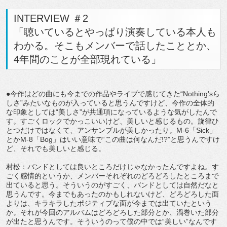
INTERVIEW ＃2
「聴いているとやっぱり演奏している本人も
わかる。そこもメンバーで話したこととか、
4年間のことが全部現れている」
●今作はどの曲にも今までの作品やライブで感じてきた“Nothing'sら
しさ”みたいなものが入っていると思うんですけど、今作の全体的
な印象としては“美しさ”が共通項になっているような気がしたんで
す。すごくロックでかっこいいけど、美しいと感じるもの。旋律ひ
とつだけではなくて、アンサンブルが美しかったり。M-6「Sick」
とかM-8「Bog」はいい意味で“この曲は何なんだ!?”と思うんですけ
ど、それでも美しいと感じる。
村松：バンドとしては良いところだけじゃなかったんですよね。す
ごく感情的というか、メンバーそれぞれのどろどろしたところまで
出ていると思う。そういうのがすごく、バンドとしては自然だなと
思うんです。今までもあったのかもしれないけど、どろどろした面
よりは、キラキラしたポジティブな面が今までは出ていたという
か。それが今回のアルバムはどろどろした部分とか、渦巻いた部分
が出たと思うんです。そういうのって僕の中では“美しい”なんです