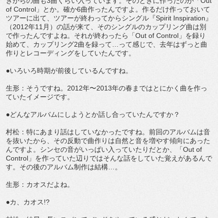
きからの曲も3曲くらい入っています。そのときに作ったのが「Out
of Control」とか。確か6曲作ったんですよ。作るだけ作っておいて
ツアーに出て、ツアーが終わってからシングル『Spirit Inspiration』
（2012年11月）の話が来て、そのシングルのカップリング曲は別
で作ったんですよね。それが終わったら「Out of Control」を録り
始めて、カップリング2曲を録って…って感じで、去年はずっと曲
作りとレコーディングをしていたんです。
●いろいろ時期が前後しているんですね。
生形：そうですね。2012年〜2013年の春まではとにかく曲を作っ
ていたイメージです。
●どんなアルバムにしようとか話し合っていたんですか？
村松：特にあまり話はしていなかったですね。前回のアルバムは音
を抜いたから、その反動で曲作りは自然と音を増やす傾向にあった
んですよ。シンセの音がいっぱい入っていたりだとか、「Out of
Control」を作っていた辺りではそんな話をしていた覚えがあるんで
す。その後のアルバム制作は結構…。
生形：カオスだよね。
●カ、カオス!?