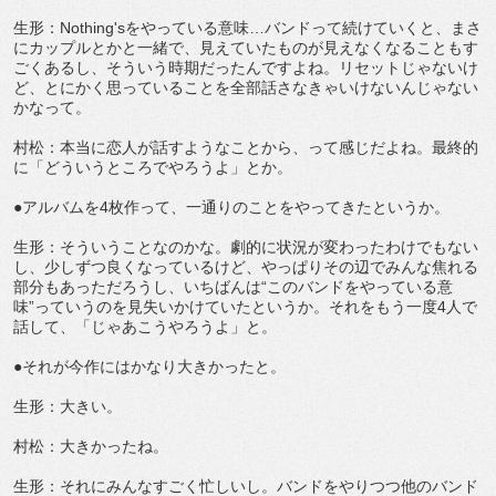
生形：Nothing'sをやっている意味…バンドって続けていくと、まさ
にカップルとかと一緒で、見えていたものが見えなくなることもす
ごくあるし、そういう時期だったんですよね。リセットじゃないけ
ど、とにかく思っていることを全部話さなきゃいけないんじゃない
かなって。
村松：本当に恋人が話すようなことから、って感じだよね。最終的
に「どういうところでやろうよ」とか。
●アルバムを4枚作って、一通りのことをやってきたというか。
生形：そういうことなのかな。劇的に状況が変わったわけでもない
し、少しずつ良くなっているけど、やっぱりその辺でみんな焦れる
部分もあっただろうし、いちばんは“このバンドをやっている意
味”っていうのを見失いかけていたというか。それをもう一度4人で
話して、「じゃあこうやろうよ」と。
●それが今作にはかなり大きかったと。
生形：大きい。
村松：大きかったね。
生形：それにみんなすごく忙しいし。バンドをやりつつ他のバンド