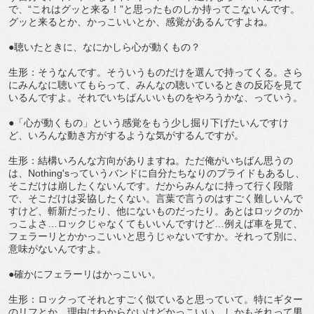
で、“これはグッと来る！”と思ったものしか持ってこないんです。
グッと来るとか、かっこいいとか、感覚があるんですよね。
●聴いたときに、なにかしら心が動くもの？
生形：そうなんです。そういうものだけを選んで持ってくる。さら
にみんなに聴いてもらって、みんなの聴いているときの反応を見て
いるんですよ。それでいちばんいいものをやろうかな、っていう。
●「心が動くもの」という感覚をもう少し掘り下げたいんですけ
ど、いろんな動き方がするような気がするんですが。
生形：結構いろんな方向がありますね。ただ俺がいちばん思うの
は、Nothing'sっていうバンドに自分たちなりのプライドもあるし、
そこだけは崩したくないんです。だからみんなに持って行く段階
で、そこだけは妥協したくない。言葉で言うのはすごく難しいんで
すけど、斬新だったり、他にないものだったり。あとはロックのか
っこよさ…ロックじゃなくてもいいんですけど…例えば車を見て、
フェラーリとかかっこいいと思うじゃないですか。それって別に、
意味がないんですよ。
●確かにフェラーリはかっこいい。
生形：ロックってそれとすごく似ていると思っていて。特にギター
のリフとか、理由はわからないけどかっこいい。しかもそれって男