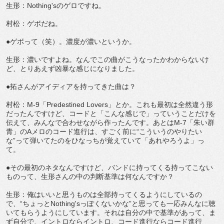
生形：Nothing'sのゲロですね。
村松：ゲボだね。
●ゲボって（笑）。濃度が濃いというか。
生形：濃いですよね。なんでこの曲がこうなったかわからないけ
ど、とりあえず凶暴な感じになりました。
●拓さんがアイディアを持ってきた曲は？
村松：M-9「Predestined Lovers」とか。これも最初は全然違う形
だったんですけど、コードと「こんな感じで」っていうことだけを
伝えて、みんなで合わせながら作ったんです。あとはM-7「朱い群
青」のAメロのコード進行は、すごく前に“こういうのやりたい
な”って弾いてたのをひなっちが覚えていて「あれやろうよ」っ
て。
●その最初のネタなんですけど、バンドに持ってくる持ってこない
ものって、生形さんの中の判断基準は何なんですか？
生形：俺はいいと思うものは全部持ってくるようにしているの
で、“ちょっとNothing'sっぽくないかな”と思っても一応みんなに聴
いてもらうようにしています。それは自分の中で基準があって、ま
ず自分で、イントロならイントロ、コード進行ならコード進行