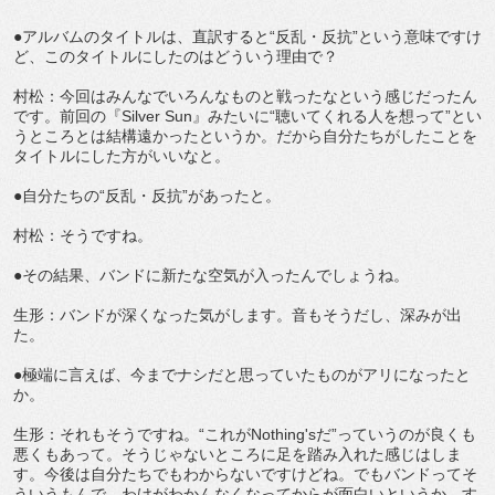
●アルバムのタイトルは、直訳すると“反乱・反抗”という意味ですけ
ど、このタイトルにしたのはどういう理由で？
村松：今回はみんなでいろんなものと戦ったなという感じだったん
です。前回の『Silver Sun』みたいに“聴いてくれる人を想って”とい
うところとは結構遠かったというか。だから自分たちがしたことを
タイトルにした方がいいなと。
●自分たちの“反乱・反抗”があったと。
村松：そうですね。
●その結果、バンドに新たな空気が入ったんでしょうね。
生形：バンドが深くなった気がします。音もそうだし、深みが出
た。
●極端に言えば、今までナシだと思っていたものがアリになったと
か。
生形：それもそうですね。“これがNothing'sだ”っていうのが良くも
悪くもあって。そうじゃないところに足を踏み入れた感じはしま
す。今後は自分たちでもわからないですけどね。でもバンドってそ
ういうもんで、わけがわかんなくなってからが面白いというか。す