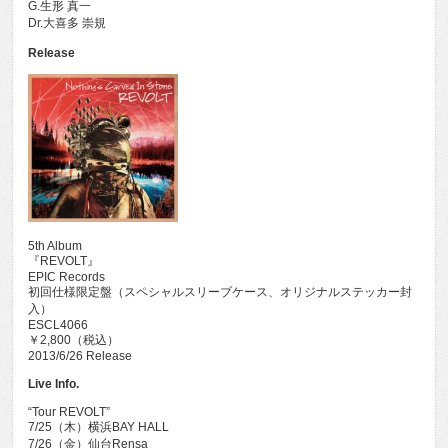
G.生形 真一
Dr.大喜多 崇規
Release
5th Album
『REVOLT』
EPIC Records
初回仕様限定盤（スペシャルスリーブケース、オリジナルステッカー封
入）
ESCL4066
￥2,800（税込）
2013/6/26 Release
Live Info.
“Tour REVOLT”
7/25（木）横浜BAY HALL
7/26（金）仙台Rensa