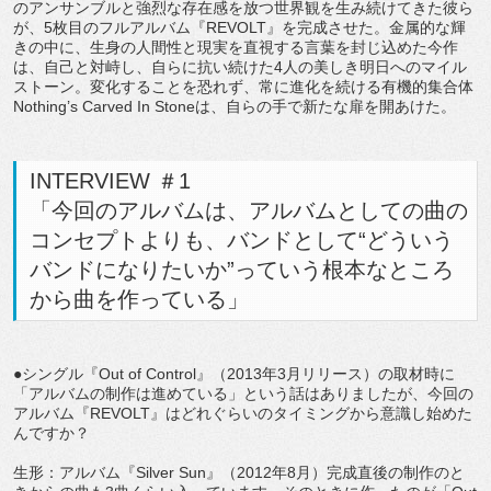
のアンサンブルと強烈な存在感を放つ世界観を生み続けてきた彼ら
が、5枚目のフルアルバム『REVOLT』を完成させた。金属的な輝
きの中に、生身の人間性と現実を直視する言葉を封じ込めた今作
は、自己と対峙し、自らに抗い続けた4人の美しき明日へのマイル
ストーン。変化することを恐れず、常に進化を続ける有機的集合体
Nothing’s Carved In Stoneは、自らの手で新たな扉を開あけた。
INTERVIEW ＃1
「今回のアルバムは、アルバムとしての曲の
コンセプトよりも、バンドとして“どういう
バンドになりたいか”っていう根本なところ
から曲を作っている」
●シングル『Out of Control』（2013年3月リリース）の取材時に
「アルバムの制作は進めている」という話はありましたが、今回の
アルバム『REVOLT』はどれぐらいのタイミングから意識し始めた
んですか？
生形：アルバム『Silver Sun』（2012年8月）完成直後の制作のと