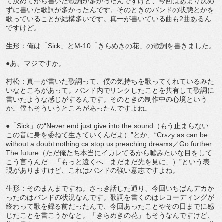
て決めてから書いた歌詞が多かったんですけど、今回はあまり決め
ずに書いた歌詞が多かったんです。そのときのバンドの状態とかを
歌っていることが結構多いです。真一が書いている曲も2曲あるん
ですけど。
生形：俺は「Sick」とM-10「きらめきの花」の歌詞を書きました。
●あ、マジですか。
村松：真一が書いた歌詞って、僕の気持ちを歌ってくれているみた
いなところがあって。バンド内でリンクしたことを共有して歌詞に
書いたような感じがするんです。そのときの制作中の心境という
か。僕もそういうところがあったんですよね。
●「Sick」の“Never end just give into the sound（もう止まらない
この音に身を委ねて生きていくんだよ）”とか、“Crazy as can be
without a doubt nothing ca stop us preaching dreams／Go further
The future（ただ俺たち本当にイカレてるから嘘みたいな目をして
こう言うんだ 「もっと遠くへ まだまだ先を見に」）”という表
現がありますけど、これはバンドの強い意志ですよね。
生形：そのまんまですね。さっき話した通り、今回いちばんデカか
ったのはバンドの状況なんです。歌詞を書くのはレコーディングが
終わって歌を録る前だったんで、今回あったことやその日までに感
じたことを書こうかなと。「きらめきの花」もそうなんですけど、