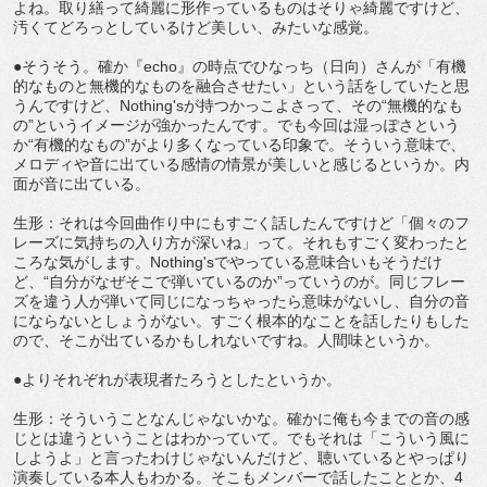
よね。取り繕って綺麗に形作っているものはそりゃ綺麗ですけど、
汚くてどろっとしているけど美しい、みたいな感覚。
●そうそう。確か『echo』の時点でひなっち（日向）さんが「有機
的なものと無機的なものを融合させたい」という話をしていたと思
うんですけど、Nothing'sが持つかっこよさって、その“無機的なも
の”というイメージが強かったんです。でも今回は湿っぽさという
か“有機的なもの”がより多くなっている印象で。そういう意味で、
メロディや音に出ている感情の情景が美しいと感じるというか。内
面が音に出ている。
生形：それは今回曲作り中にもすごく話したんですけど「個々のフ
レーズに気持ちの入り方が深いね」って。それもすごく変わったと
ころな気がします。Nothing'sでやっている意味合いもそうだけ
ど、“自分がなぜそこで弾いているのか”っていうのが。同じフレー
ズを違う人が弾いて同じになっちゃったら意味がないし、自分の音
にならないとしょうがない。すごく根本的なことを話したりもした
ので、そこが出ているかもしれないですね。人間味というか。
●よりそれぞれが表現者たろうとしたというか。
生形：そういうことなんじゃないかな。確かに俺も今までの音の感
じとは違うということはわかっていて。でもそれは「こういう風に
しようよ」と言ったわけじゃないんだけど、聴いているとやっぱり
演奏している本人もわかる。そこもメンバーで話したこととか、4