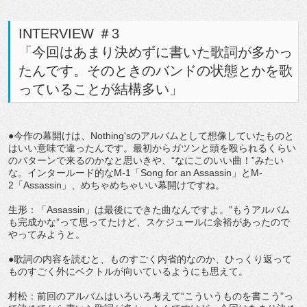
INTERVIEW ＃3
「今回はあまり決めずに書いた歌詞が多かっ
たんです。そのときのバンドの状態とかを歌
っていることが結構多い」
●今作の幕開けは、Nothing'sのアルバムとして想像していたものと
はいい意味で違ったんです。最初からガツンと頭を殴られるくらい
のパターンで来るのかなと思いきや、“なにこのいい曲！”みたい
な。インタールード的なM-1「Song for an Assassin」とM-
2「Assassin」、めちゃめちゃいい幕開けですね。
生形：「Assassin」は最後にできた曲なんですよ。“もうアルバム
も完成かな”って思ってたけど、スケジュールに余裕があったので
やってみようと。
●歌詞の内容を読むと、ものすごく内省的なのか、ひっくり返って
ものすごく外にベクトルが向いているようにも思えて。
村松：前回のアルバムはいろいろ考えて“こういうものを書こう”っ