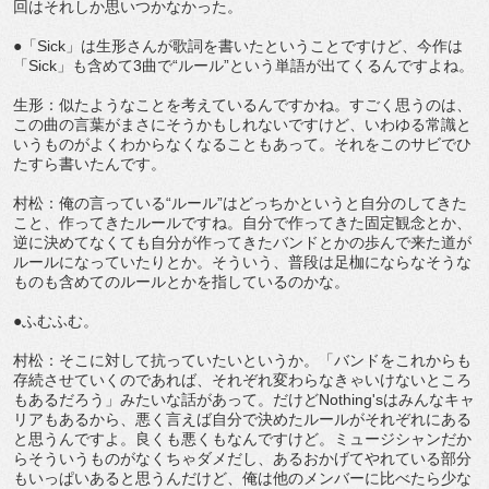
回はそれしか思いつかなかった。
●「Sick」は生形さんが歌詞を書いたということですけど、今作は
「Sick」も含めて3曲で“ルール”という単語が出てくるんですよね。
生形：似たようなことを考えているんですかね。すごく思うのは、
この曲の言葉がまさにそうかもしれないですけど、いわゆる常識と
いうものがよくわからなくなることもあって。それをこのサビでひ
たすら書いたんです。
村松：俺の言っている“ルール”はどっちかというと自分のしてきた
こと、作ってきたルールですね。自分で作ってきた固定観念とか、
逆に決めてなくても自分が作ってきたバンドとかの歩んで来た道が
ルールになっていたりとか。そういう、普段は足枷にならなそうな
ものも含めてのルールとかを指しているのかな。
●ふむふむ。
村松：そこに対して抗っていたいというか。「バンドをこれからも
存続させていくのであれば、それぞれ変わらなきゃいけないところ
もあるだろう」みたいな話があって。だけどNothing'sはみんなキャ
リアもあるから、悪く言えば自分で決めたルールがそれぞれにある
と思うんですよ。良くも悪くもなんですけど。ミュージシャンだか
らそういうものがなくちゃダメだし、あるおかげてやれている部分
もいっぱいあると思うんだけど、俺は他のメンバーに比べたら少な