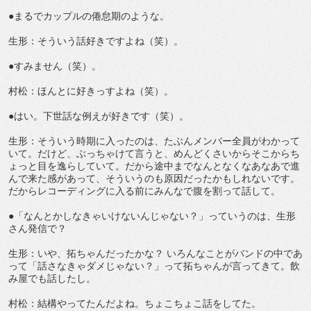
●まるでカップルの倦怠期のような。
生形：そういう話好きですよね（笑）。
●すみません（笑）。
村松：ほんとに好きっすよね（笑）。
●はい。下世話な例えが好きです（笑）。
生形：そういう時期に入ったのは、たぶんメンバー全員がわかって
いて。だけど、ぶっちゃけて言うと、めんどくさいからそこからち
ょっと目を逸らしていて。だから途中までなんとなくなあなあで進
んで来た感があって、そういうのも原因だったかもしれないです。
だからレコーディングに入る前にみんなで腹を割って話して。
●「なんとかしなきゃいけないんじゃない？」っていうのは、生形
さん発信で？
生形：いや、拓ちゃんだったかな？ いろんなことがバンドの中であ
って「話さなきゃダメじゃない？」って拓ちゃんが言ってきて。飲
み屋でも話したし。
村松：結構やってたんだよね。ちょこちょこ話をしてた。