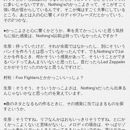
に多いじゃないですか。Nothing'sのかっこよさって、そこがすごく
強い気が昔からしているんです。そこが俺はすごく大事にしている
ところ。あとは人の心に響くメロディやフレーズだとかっていう。
その2つかな。
●かっこよさと心に響くかどうか。車を見てかっこいいと思う気持
ちに似た感覚は、Nothing's以前は持っていなかったんですか？
生形：持っていたけど、それが全面ではなかったし、別にそういう
バンドを作ろうとは思っていなかったんです。でもNothing'sで1st
とかを作るとき、何かそういう感覚があって。そういうことができ
るバンドってあんまりいないと思ったし。昔だったらLed Zeppelin
とかがそうだったのかなと思うんですけど。
村松：Foo Fightersとかかっこいいっしょ？
生形：そうそう。そういうかっこよさは、Nothing'sだったら出来る
んじゃないかなと思ったのを覚えています。
●曲のネタとなるもの作るときに、その感覚に当てはまるものを探
すというか。
生形：そうですね。リフなんかはおもいっきりそうですね。とにか
くかっこよくないと意味がないし。メロディの場合は、やっぱりゾ
クッと来たりグッとくるものってあるじゃないですか。実はギター