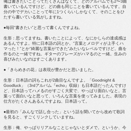
俺は書きたいことってたくさんはなくて、どのアルバムでも2〜3曲
書いているんですけど、どの曲も同じことを書いているんです。自
分の中でデカいことって年に1つくらいしかなくて、そのことをひ
たすら書いている気がしますね。
●毎回“書きたい”と思って書くんですよね。
生形：思ってますね。書いたことによって、なにかしらの達成感は
あるんですよ。特に日本語の詞とか。“言葉とメロディが上手くハ
マった！”とか“綺麗な言葉ができた”みたいなレベルですけど。曲を
作るのと一緒ですね。ギターのフレーズがハマるのと一緒。生みの
喜びみたいなのはすごくあります。
●「きらめきの花」は表現が豊かだと思いました。
生形：日本語の詞もこれが2曲目なんですよ。「Goodnight &
Goodluck」（3rdアルバム『echo』収録）も日本語だったんですけ
ど、日本語ってハメるのがすごく大変で、やっぱり面白いなと。言
葉って面白いなと思って、いろんな言葉を使ってみました。表現の
仕方がたくさんあるんですよね、日本語って。
●最初の「みんなで話し合った」という話を聞いてから改めて歌詞
を見ると、すごくリンクしていますね。
生形：俺、やっぱりリアルなことじゃないとダメで。というか、今