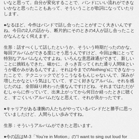
いなと思って。自分が変化することで、バンドにいい流れができな
いかなと思ったこともあって、そういうことが歌詞になっていたり
します。
●なるほど。今作はバンドで話し合ったことがすごく大きいんです
ね。今日の2人の話から、断片的にそのときの4人が話し合ったこと
がなんとなく伺えます。
生形：話すべくして話したというか、そういう時期だったのかな。
毎回アルバムができる度にそう思うんですけど、今回は俺にとって
特別なアルバムなんですよね。いろんな意思疎通ができて、新しい
ことに挑戦もできた。確かに、さっき言ってくれた通り人間味とい
うか暖かみがあるんですよ。それは今までのNothing'sにできなかっ
たことで、テクニッックでどうこうなるもんじゃないんで、深みが
増したかなという気はしていて、すごく好きなアルバム。それを感
じたのは、全部録り終わった後なんですけどね。それまではただが
むしゃらに作っていて、出来上がってから何日か経ったときに聴く
と、すごくいいアルバムだなと思えて。それが良かったです。
●キャリアがある凄腕の人たちがやっているバンドだと勝手に思っ
ていましたけど、人間らしい歩みですね。
生形：そういうアルバムができたと思います。
●今の話はM-3「You're in Motion」の“I want to sing out loud for