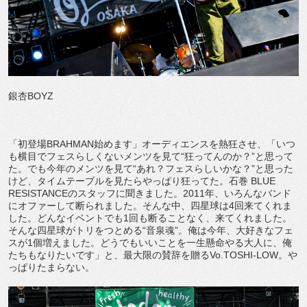
銀杏BOYZ
「初登場BRAHMAN始めます」オーディエンスを熱狂させ、「いつ
も横目でフェスらしくないメンツを見て“狂ってんのか？”と思って
た。でも今年のメンツを見て“あれ？フェスらしいかな？”と思った
けど、タイムテーブルを見たらやっぱり狂ってた。石巻 BLUE
RESISTANCEのスタッフに聞きました。2011年、いろんなバンド
にオファーして断られました。そんな中、四星球は4回来てくれま
した。どんなイベントでも1回も断ることなく、来てくれました。
そんな四星球がトリをつとめる“音泉魂”。俺は今年、大好きなフェ
スが1個増えました。どうでもいいことを一生懸命やる大人に、俺
たちもなりたいです」と、最大限の賛辞を贈るVo.TOSHI-LOW。や
っぱりたまらない。