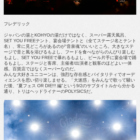
フレデリック
ジャパンの湯とKOHYOの湯だけではなく、スーパー露天風呂、
SET YOU FREEテント、宴会場テントと（全てステージ名とテント
名）、常に見どころがあるのが“音泉魂”のいいところ。大きなステ
ージで音と風を浴びるもよし、フードを食べながらのんびり楽しむ
もよし、SET YOU FREEで暴れるもよし、ビール片手に宴会場で踊
るもよし。ステージと客席、主催者/出演者と観客のほどよい一体
感。百貨店ではなくスーパーなのだ。
みんな大好きユニコーンは、強烈な存在感とバイタリティでオーデ
ィエンスを思い切り楽しませる。「大迷惑」をみんなで歌って騒い
だ後、“夏フェス OR DIE!!! 編”という9/2のサブタイトルから分かる
通り、トリはヘッドライナーのPOLYSICSだ。