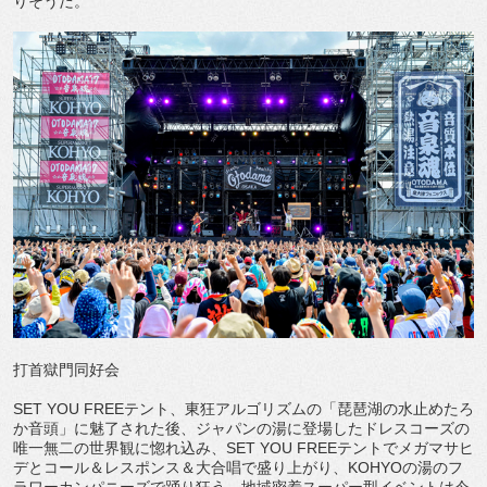
りそうだ。
打首獄門同好会
SET YOU FREEテント、東狂アルゴリズムの「琵琶湖の水止めたろ
か音頭」に魅了された後、ジャパンの湯に登場したドレスコーズの
唯一無二の世界観に惚れ込み、SET YOU FREEテントでメガマサヒ
デとコール＆レスポンス＆大合唱で盛り上がり、KOHYOの湯のフ