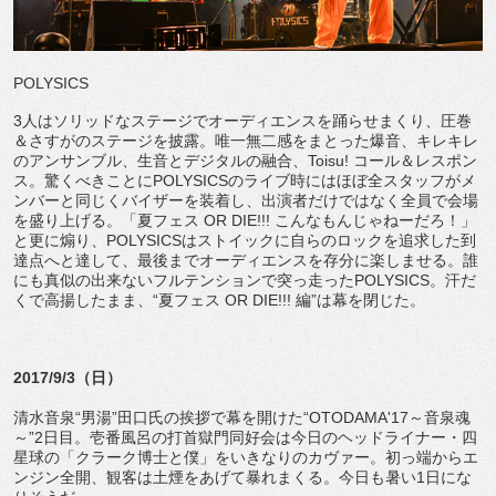
POLYSICS
3人はソリッドなステージでオーディエンスを踊らせまくり、圧巻
＆さすがのステージを披露。唯一無二感をまとった爆音、キレキレ
のアンサンブル、生音とデジタルの融合、Toisu! コール＆レスポン
ス。驚くべきことにPOLYSICSのライブ時にはほぼ全スタッフがメ
ンバーと同じくバイザーを装着し、出演者だけではなく全員で会場
を盛り上げる。「夏フェス OR DIE!!! こんなもんじゃねーだろ！」
と更に煽り、POLYSICSはストイックに自らのロックを追求した到
達点へと達して、最後までオーディエンスを存分に楽しませる。誰
にも真似の出来ないフルテンションで突っ走ったPOLYSICS。汗だ
くで高揚したまま、“夏フェス OR DIE!!! 編”は幕を閉じた。
2017/9/3（日）
清水音泉“男湯”田口氏の挨拶で幕を開けた“OTODAMA'17～音泉魂
～”2日目。壱番風呂の打首獄門同好会は今日のヘッドライナー・四
星球の「クラーク博士と僕」をいきなりのカヴァー。初っ端からエ
ンジン全開、観客は土煙をあげて暴れまくる。今日も暑い1日にな