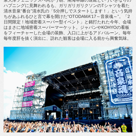
泉大津フェニックスへ向かう朝、南海本線の遅延といういきなりの
ハプニングに見舞われるも、ガリガリガリクソンのTシャツを着た
清水音泉“番台”清水氏の「5分押しでスタートします！」という気持
ちがあふれるひと言で幕を開けた“OTODAMA'17～音泉魂～”。「2
日間限定！地域密着スーパー型イベント」と銘打たれた今年、会場
はまさに地域密着スーパーマーケット。ジャパンやKOHYOの看板
をフィーチャーした会場の装飾、入口に上がるアドバルーン。毎年
毎年度肝を抜く演出に、訪れた観客は会場に入る前から興奮気味。