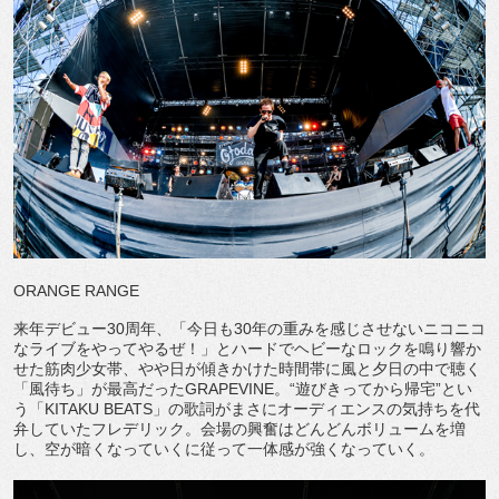
ORANGE RANGE
来年デビュー30周年、「今日も30年の重みを感じさせないニコニコ
なライブをやってやるぜ！」とハードでヘビーなロックを鳴り響か
せた筋肉少女帯、やや日が傾きかけた時間帯に風と夕日の中で聴く
「風待ち」が最高だったGRAPEVINE。“遊びきってから帰宅”とい
う「KITAKU BEATS」の歌詞がまさにオーディエンスの気持ちを代
弁していたフレデリック。会場の興奮はどんどんボリュームを増
し、空が暗くなっていくに従って一体感が強くなっていく。