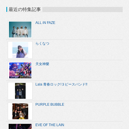
最近の特集記事
ALL iN FAZE
らくなつ
天女神樂
Lala 青春ロック!３ピースバンド!!
PURPLE BUBBLE
EVE OF THE LAIN