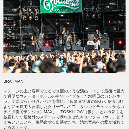
BRAHMAN
ステージの上と客席でまるで水面のような演出、そして最後は巨大
で透明なウォーターボールの中でライブをした水曜日のカンパネ
ラ。空にぽっかり浮かぶ月を背に、“音泉魂”と夏の終わりを惜しむ
ように全員で大合唱したクリープハイプ。サウンドチェックからガ
チの演奏でテンションMAX、「TOSHI-LOW（仮）」という新曲を
披露しつつ規格外のステージで暴れさせたキュウソネコカミ。どう
でもいいことを一生懸命やる出演者たち、清水音泉への愛が溢れて
いるステージ。