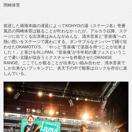
岡崎体育
前述した南海本線の遅延によってKOHYOの湯（ステージ名）壱番
風呂の岡崎体育は観ることが叶わなかったが、アルカラ以降、ステ
ージに出てくる出演者はみんながみんな、清水音泉と“音泉魂”への
熱い想いをステージで露わにする。ダンサブルなナンバーで踊り狂
わせたOKAMOTO'S、「やっと“音泉魂”で楽器を持つことが出来ま
した！」と喜びを叫ぶPAN。“音泉魂”が今年初の夏フェスというこ
とで暑い太陽が似合うミクスチャーを炸裂させたORANGE
RANGE。ここでしか観ることが出来ない組み合わせ、清水音泉で
しか出来ないブッキングに、炎天下の中で観客はロックを存分に楽
しんでいる。