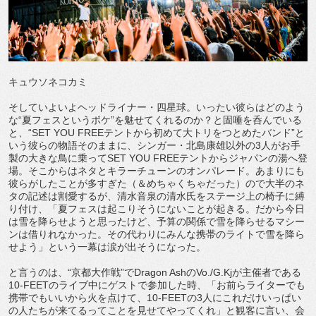
キュウソネコカミ
そしていよいよヘッドライナー・四星球。いったい彼らはどのよう
な“夏フェスというボケ”を魅せてくれるのか？と固唾を呑んでいる
と、“SET YOU FREEテントから初めて大トリをつとめたバンド”と
いう彼らの物語そのままに、シンガー・北島康雄以外の3人がお手
製の大きな鳥に乗ってSET YOU FREEテントからジャパンの湯へ登
場。そこからはネタとキラーチューンのオンパレード。あまりにも
彼らがしたことが多すぎた（＆めちゃくちゃだった）ので大半のネ
タの記述は割愛するが、清水音泉の清水氏をステージ上の椅子に縛
り付け、「夏フェスは起こりそうにないことが起きる。だから今日
は雪を降らせようと思ったけど、予算の関係で雪を降らせるマシー
ンは借りれなかった。その代わりにみんな携帯のライトで雪を降ら
せよう」という一幕は涙が出そうになった。
と言うのは、“京都大作戦”でDragon AshのVo./G.Kjが主催者である
10-FEETのライブ中にゲストで参加した時、「お前らライターでも
携帯でもいいから火を点けて、10-FEETの3人にこれだけいっぱい
の人たちが来てるってことを見せてやってくれ」と観客に言い、会