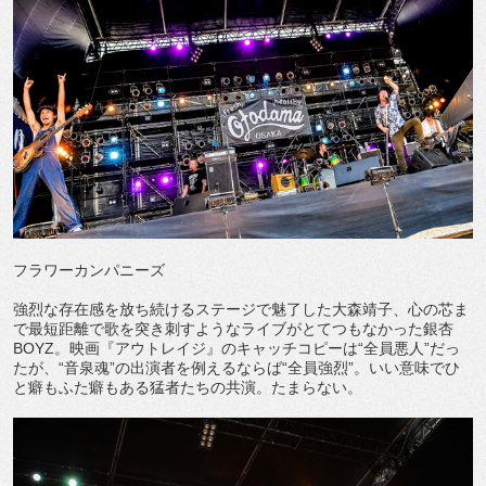
フラワーカンパニーズ
強烈な存在感を放ち続けるステージで魅了した大森靖子、心の芯ま
で最短距離で歌を突き刺すようなライブがとてつもなかった銀杏
BOYZ。映画『アウトレイジ』のキャッチコピーは“全員悪人”だっ
たが、“音泉魂”の出演者を例えるならば“全員強烈”。いい意味でひ
と癖もふた癖もある猛者たちの共演。たまらない。