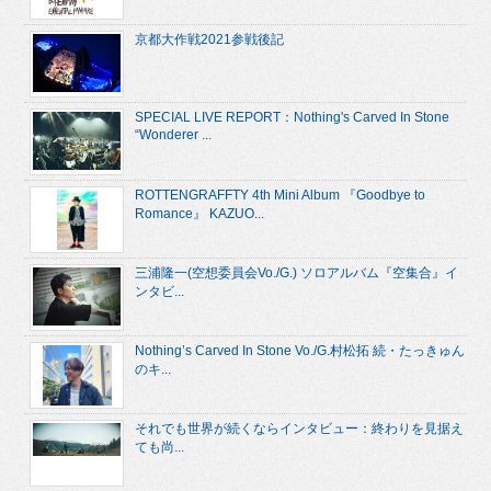
京都大作戦2021参戦後記
SPECIAL LIVE REPORT：Nothing's Carved In Stone
“Wonderer ...
ROTTENGRAFFTY 4th Mini Album 『Goodbye to
Romance』 KAZUO...
三浦隆一(空想委員会Vo./G.) ソロアルバム『空集合』イ
ンタビ...
Nothing’s Carved In Stone Vo./G.村松拓 続・たっきゅん
のキ...
それでも世界が続くならインタビュー：終わりを見据え
ても尚...