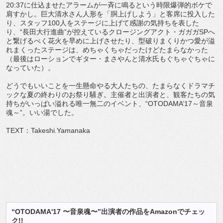
20:37に仕込ませたアラームが一斉に鳴るという時限爆弾的ボケで
肩すかし。巨大清水さん人形を「胴上げしよう」と客席に投入した
り、スタッフ100人をステージに上げて感謝の気持ちを表した
り、“長田大行進曲”が控えているクロージングアクト・ガガガSPへ
と繋げるべく花火を早めに上げさせたり、型破りまくりかつ愛が溢
れまくったステージは、めちゃくちゃだったけどたまらなかった
（最後はローションでギター・まさやんと清水氏もぐちゃぐちゃに
なっていた）。
どうでもいいことを一生懸命やる大人たちの、たまらなくドラマチ
ックな夏の終わりのお祭り騒ぎ。主催者と出演者と、観客たちの気
持ちがいっぱい溢れる唯一無二のイベント、“OTODAMA’17～音泉
魂～”。いい湯でした。
TEXT：Takeshi.Yamanaka
“OTODAMA'17 〜音泉魂〜”出演者の作品をAmazonでチェッ
ク!!