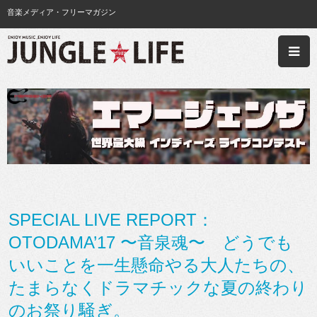
音楽メディア・フリーマガジン
SPECIAL LIVE REPORT：
OTODAMA’17 〜音泉魂〜 どうでも
いいことを一生懸命やる大人たちの、
たまらなくドラマチックな夏の終わり
のお祭り騒ぎ。