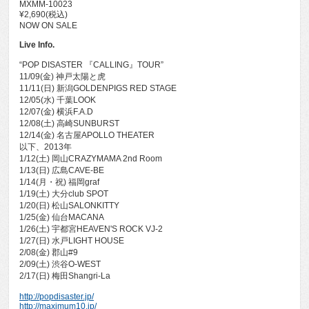
MXMM-10023
¥2,690(税込)
NOW ON SALE
Live Info.
“POP DISASTER 『CALLING』TOUR”
11/09(金) 神戸太陽と虎
11/11(日) 新潟GOLDENPIGS RED STAGE
12/05(水) 千葉LOOK
12/07(金) 横浜F.A.D
12/08(土) 高崎SUNBURST
12/14(金) 名古屋APOLLO THEATER
以下、2013年
1/12(土) 岡山CRAZYMAMA 2nd Room
1/13(日) 広島CAVE-BE
1/14(月・祝) 福岡graf
1/19(土) 大分club SPOT
1/20(日) 松山SALONKITTY
1/25(金) 仙台MACANA
1/26(土) 宇都宮HEAVEN'S ROCK VJ-2
1/27(日) 水戸LIGHT HOUSE
2/08(金) 郡山#9
2/09(土) 渋谷O-WEST
2/17(日) 梅田Shangri-La
http://popdisaster.jp/
http://maximum10.jp/