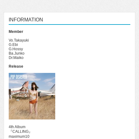
INFORMATION
Member
Vo.Takayuki
G.Ebi
G.Hossy
Ba.Junko
Dr.Maiko
Release
4th Album
『CALLING』
maximum10