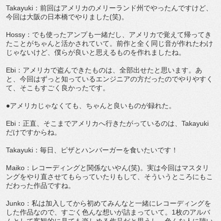
Takayuki：前回はアメリカのメリーランド州でやったんですけど、
今回は大阪の日本橋でやりました(笑)。
Hossy：でも使ったアンプも一緒だし、アメリカで覚えて帰ってき
たことがちゃんと活かされていて。前作と全く同じ音が作れたわけ
じゃないけど、僕らが良いと思えるものを作れましたね。
Ebi：アメリカで盗んできたものは、全部出せたと思います。あ
と、今回はずっと知っているエンジニアの方だったのでやりやすく
て、そこもすごく良かったです。
●アメリカじゃなくても、ちゃんと良いものが録れた。
Ebi：正直、そこまでアメリカへ行きたがっているのは、Takayuki
だけですからね。
Takayuki：毎日、ピザとハンバーガーを食いたいです！
Maiko：レコーディングと関係ないやん(笑)。実は今回はマスタリ
ングをやり直させてもらっていたりもして、そういうところにもこ
だわった作品ですね。
Junko：私は加入してから初めてみんなと一緒にレコーディングを
した作品なので、すごく色んな想いが詰まっていて。1枚のアルバ
ムとして客観的に見ても楽しめる作品だと思うし、色んな人に聴い