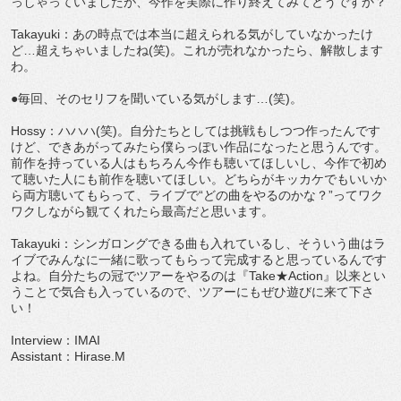
っしゃっていましたが、今作を実際に作り終えてみてどうですか？
Takayuki：あの時点では本当に超えられる気がしていなかったけ
ど…超えちゃいましたね(笑)。これが売れなかったら、解散します
わ。
●毎回、そのセリフを聞いている気がします…(笑)。
Hossy：ハハハ(笑)。自分たちとしては挑戦もしつつ作ったんです
けど、できあがってみたら僕らっぽい作品になったと思うんです。
前作を持っている人はもちろん今作も聴いてほしいし、今作で初め
て聴いた人にも前作を聴いてほしい。どちらがキッカケでもいいか
ら両方聴いてもらって、ライブで“どの曲をやるのかな？”ってワク
ワクしながら観てくれたら最高だと思います。
Takayuki：シンガロングできる曲も入れているし、そういう曲はラ
イブでみんなに一緒に歌ってもらって完成すると思っているんです
よね。自分たちの冠でツアーをやるのは『Take★Action』以来とい
うことで気合も入っているので、ツアーにもぜひ遊びに来て下さ
い！
Interview：IMAI
Assistant：Hirase.M