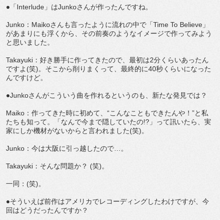
●「Interlude」はJunkoさんが作ったんですね。
Junko：Maikoさんも言ったように流れの中で「Time To Believe」
があまりにも浮くから、その前奏のようなイメージで作ってみよう
と思いました。
Takayuki：好き勝手に作ってきたので、最初は2分くらいあったん
ですよ(笑)。そこから削りまくって、最終的に40秒くらいになった
んですけど。
●Junkoさんがこういう曲を作れるというのも、新たな発見では？
Maiko：作ってきた時に初めて、“こんなこともできたんや！”と私
たちも知って。「なんで今まで隠していたの!?」って訊いたら、実
家にしか機材がないからと言われました(笑)。
Junko：今は大阪に引っ越したので…。
Takayuki：そんな問題か？ (笑)。
一同：(笑)。
●そういえば前作はアメリカでレコーディングしたわけですが、今
回はどうだったんですか？