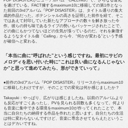
を遂げている。FACT擁するmaximum10に移籍しての第1作となっ
た前回の3rdアルバム『POP DISASTER』は、タイトル通りの集大
成的作品だった。ポテンシャルの高さを証明した前作を経て、そこ
ではあえて封印していた新たなアプローチの数々を解き放った今
作。彼らの持ち味であるライブの勢いもパッケージされたことで、
どの曲にもかつてないほどの生気が漲っているのだ。それを象徴す
るようなタイトル曲「Calling」から今、“何かが変わる”という予感
が確信へと変わる。
「本当に曲に“呼ばれた”という感じですね。最初にサビの
メロディを思い付いた時に“これは良い曲になるんじゃない
か”と思って進めてみたら、形ができていって」
●前作の3rdアルバム『POP DISASTER』リリースからmaximum10
に移籍したわけですが、そのことでの変化は何か感じましたか？
Takayuki：やっぱり、広がりは感じましたね。以前のアルバムより
も反応がすごくあったし、PVを見られる回数も多くなって。何より
も音楽に集中できる環境をmaximum10が作ってくれたことで、本
当に自分たちの納得する作品を作れたと思います。自分たちの生活
は特に変わらないんですけど、音楽に専念させてもらえたというこ
とはデカいですね。