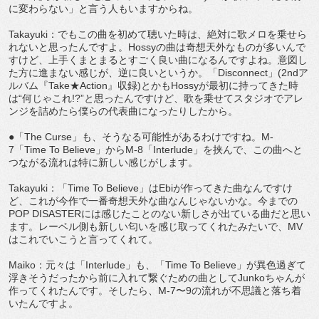
に変わらない」と言う人もいますからね。
Takayuki：でもこの曲を初めて聴いた時は、絶対に歌メロを乗せら
れないと思ったんですよ。Hossyの曲は奇想天外なものが多いんで
すけど、上手くまとまるとすごく良い曲になるんですよね。意図し
た方に進まない感じが、逆に良いというか。「Disconnect」(2ndア
ルバム『Take★Action』収録)とかもHossyが最初に持ってきた時
は“何じゃこれ!?”と思ったんですけど、歌を乗せてスタジオでアレ
ンジを詰めたら僕らの代表曲になったりしたから。
●「The Curse」も、そうなる可能性があるわけですね。M-
7「Time To Believe」からM-8「Interlude」を挟んで、この曲へと
つながる流れは特に新しい感じがします。
Takayuki：「Time To Believe」はEbiが作ってきた曲なんですけ
ど、これが今作で一番奇想天外な曲なんじゃないかな。今までの
POP DISASTERには感じたことのない新しさが出ている曲だと思い
ます。レーベル側も新しい匂いを感じ取ってくれたみたいで、MV
はこれでいこうと言ってくれて。
Maiko：元々は「Interlude」も、「Time To Believe」が異色過ぎて
浮きそうだったから前に入れて繋ぐための曲としてJunkoちゃんが
作ってくれたんです。そしたら、M-7〜9の流れが不思議と落ち着
いたんですよ。