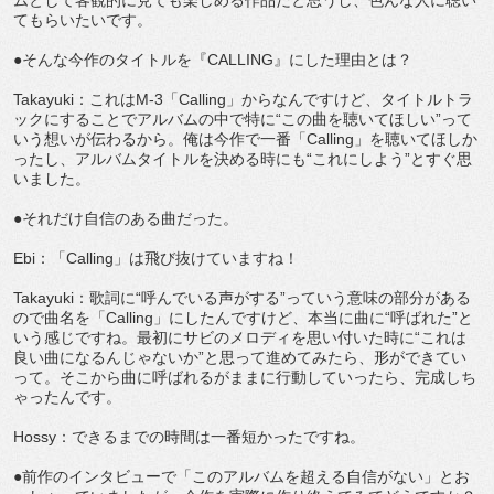
てもらいたいです。
●そんな今作のタイトルを『CALLING』にした理由とは？
Takayuki：これはM-3「Calling」からなんですけど、タイトルトラ
ックにすることでアルバムの中で特に“この曲を聴いてほしい”って
いう想いが伝わるから。俺は今作で一番「Calling」を聴いてほしか
ったし、アルバムタイトルを決める時にも“これにしよう”とすぐ思
いました。
●それだけ自信のある曲だった。
Ebi：「Calling」は飛び抜けていますね！
Takayuki：歌詞に“呼んでいる声がする”っていう意味の部分がある
ので曲名を「Calling」にしたんですけど、本当に曲に“呼ばれた”と
いう感じですね。最初にサビのメロディを思い付いた時に“これは
良い曲になるんじゃないか”と思って進めてみたら、形ができてい
って。そこから曲に呼ばれるがままに行動していったら、完成しち
ゃったんです。
Hossy：できるまでの時間は一番短かったですね。
●前作のインタビューで「このアルバムを超える自信がない」とお