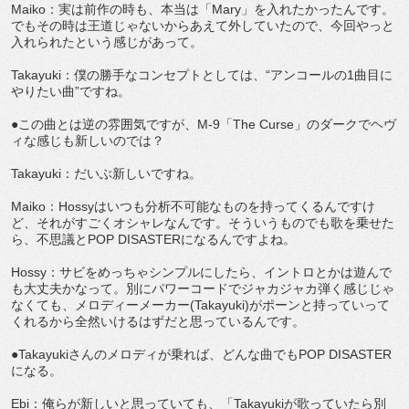
Maiko：実は前作の時も、本当は「Mary」を入れたかったんです。
でもその時は王道じゃないからあえて外していたので、今回やっと
入れられたという感じがあって。
Takayuki：僕の勝手なコンセプトとしては、“アンコールの1曲目に
やりたい曲”ですね。
●この曲とは逆の雰囲気ですが、M-9「The Curse」のダークでヘヴ
ィな感じも新しいのでは？
Takayuki：だいぶ新しいですね。
Maiko：Hossyはいつも分析不可能なものを持ってくるんですけ
ど、それがすごくオシャレなんです。そういうものでも歌を乗せた
ら、不思議とPOP DISASTERになるんですよね。
Hossy：サビをめっちゃシンプルにしたら、イントロとかは遊んで
も大丈夫かなって。別にパワーコードでジャカジャカ弾く感じじゃ
なくても、メロディーメーカー(Takayuki)がポーンと持っていって
くれるから全然いけるはずだと思っているんです。
●Takayukiさんのメロディが乗れば、どんな曲でもPOP DISASTER
になる。
Ebi：俺らが新しいと思っていても、「Takayukiが歌っていたら別