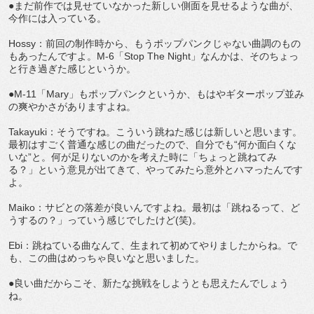
●まだ前作では見せていなかった新しい側面を見せるような曲が、
今作には入っている。
Hossy：前回の制作時から、もうポップパンクじゃない曲調のもの
もあったんですよ。M-6「Stop The Night」なんかは、そのちょっ
と行き過ぎた感じというか。
●M-11「Mary」もポップパンクというか、もはやギターポップ並み
の爽やかさがありますよね。
Takayuki：そうですね。こういう跳ねた感じは新しいと思います。
最初はすごく普通な感じの曲だったので、自分でも“何か面白くな
いな”と。何が足りないのかを考えた時に「ちょっと跳ねてみ
る？」という意見が出てきて、やってみたら意外とハマったんです
よ。
Maiko：サビとの落差が良いんですよね。最初は「跳ねるって、ど
うするの？」っていう感じでしたけど(笑)。
Ebi：跳ねている曲なんて、生まれて初めてやりましたからね。で
も、この曲はめっちゃ良いなと思いました。
●良い曲だからこそ、新たな挑戦をしようとも思えたんでしょう
ね。