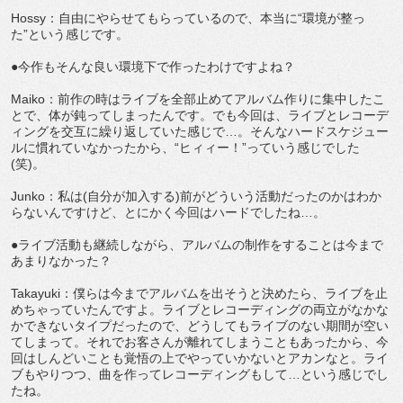
Hossy：自由にやらせてもらっているので、本当に“環境が整っ
た”という感じです。
●今作もそんな良い環境下で作ったわけですよね？
Maiko：前作の時はライブを全部止めてアルバム作りに集中したこ
とで、体が鈍ってしまったんです。でも今回は、ライブとレコーデ
ィングを交互に繰り返していた感じで…。そんなハードスケジュー
ルに慣れていなかったから、“ヒィィー！”っていう感じでした
(笑)。
Junko：私は(自分が加入する)前がどういう活動だったのかはわか
らないんですけど、とにかく今回はハードでしたね…。
●ライブ活動も継続しながら、アルバムの制作をすることは今まで
あまりなかった？
Takayuki：僕らは今までアルバムを出そうと決めたら、ライブを止
めちゃっていたんですよ。ライブとレコーディングの両立がなかな
かできないタイプだったので、どうしてもライブのない期間が空い
てしまって。それでお客さんが離れてしまうこともあったから、今
回はしんどいことも覚悟の上でやっていかないとアカンなと。ライ
ブもやりつつ、曲を作ってレコーディングもして…という感じでし
たね。