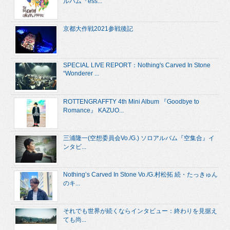
ルバム『ess...
京都大作戦2021参戦後記
SPECIAL LIVE REPORT：Nothing's Carved In Stone
“Wonderer ...
ROTTENGRAFFTY 4th Mini Album 『Goodbye to
Romance』 KAZUO...
三浦隆一(空想委員会Vo./G.) ソロアルバム『空集合』イ
ンタビ...
Nothing’s Carved In Stone Vo./G.村松拓 続・たっきゅん
のキ...
それでも世界が続くならインタビュー：終わりを見据え
ても尚...