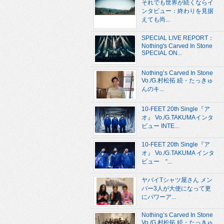
それでも世界が続くならイ
ンタビュー：終わりを見据
えても尚...
SPECIAL LIVE REPORT：
Nothing's Carved In Stone
SPECIAL ON...
Nothing’s Carved In Stone
Vo./G.村松拓 続・たっきゅ
んのキ...
10-FEET 20th Single『ア
オ』 Vo./G.TAKUMAインタ
ビュー INTE...
10-FEET 20th Single『ア
オ』 Vo./G.TAKUMA インタ
ビュー “...
ヤバイTシャツ屋さん メン
バー3人が大使になって更
にパワーア...
Nothing’s Carved In Stone
Vo./G.村松拓 続・たっきゅ