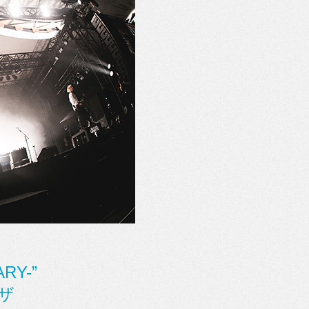
RY-”
ラザ