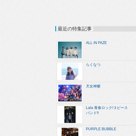
最近の特集記事
ALL iN FAZE
らくなつ
天女神樂
Lala 青春ロック!３ピース
バンド!!
PURPLE BUBBLE