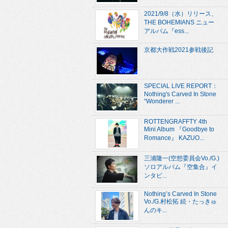
2021/9/8（水）リリース、
THE BOHEMIANS ニュー
アルバム『ess...
京都大作戦2021参戦後記
SPECIAL LIVE REPORT：
Nothing's Carved In Stone
“Wonderer ...
ROTTENGRAFFTY 4th
Mini Album 『Goodbye to
Romance』 KAZUO...
三浦隆一(空想委員会Vo./G.)
ソロアルバム『空集合』イ
ンタビ...
Nothing’s Carved In Stone
Vo./G.村松拓 続・たっきゅ
んのキ...