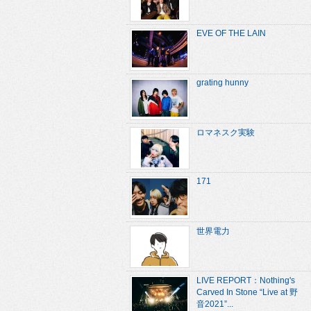
EVE OF THE LAIN
grating hunny
ロマネスク実験
171
世界電力
LIVE REPORT：Nothing's
Carved In Stone “Live at 野
音2021”...