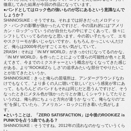
徹底してみた結果が今回の作品になっています。
●バンドとしてはロック色の強いものが芯にあるという意識なんで
しょうか？
SHiNNOSUKE：そうですね。それまでは好きだったメロディッ
ク・パンクの影響が強かったんですけど、今の流れ的には“アメリ
カン・ロック”ってい うのが自分たちの中にすごくあって。徐々に
シフトしていってるのかなと思います。今の若い子たちって、エモ
やスクリーモが多いじゃないですか。もちろん かっこいいんだけ
ど、俺らは2000年代がすごくエモい気がしていて。
2RASH：それは「IN MY WORLD」がきっかけになってるのかな。
「IN MY WORLD」を作ったことによって僕らの可能性が色々と見
えてきて、今までのミクスチャーという概念がなくなってきた感じ
がある。より“ROOKiEZら しさ”の追求みたいな部分でやりたいこ
とが出てきたというか。
SHiNNOSUKE：きっと俺らの居場所は、アンダーグラウンドなわ
けでもなくて、“より多くの人に聴いて欲しい”という感覚が常にあ
って。もちろんど のバンドもそれは同じだと思うんですけど、そう
なったときにメタル色が強かったりとか激しくシャウトしてたりと
いうのは、俺ら的にちょっと方向が違うか なって。俺らなりの“エ
モ”を探していたら、アメリカン・ロックに行き着いた気がしま
す。
●ということは、「ZERO SATISFACTION」は今後のROOKiEZ is
PUNK'Dを占う1曲でもある？
SHiNNOSUKE：そうですね。2012年の流れなのかなっていうくら
い。