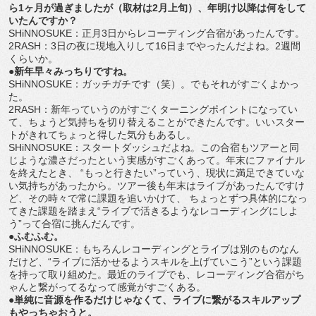
ら1ヶ月が過ぎましたが（取材は2月上旬）、年明け以降は何をして
いたんですか？
SHiNNOSUKE：正月3日からレコーディング合宿があったんです。
2RASH：3日の夜に現地入りして16日までやったんだよね。2週間
くらいか。
●新年早々みっちりですね。
SHiNNOSUKE：ガッチガチです（笑）。でもそれがすごくよかっ
た。
2RASH：新年っていうのがすごくターニングポイントになってい
て、ちょうど気持ちを切り替えることができたんです。いいスター
トがきれてちょっと得した気分もあるし。
SHiNNOSUKE：スタートダッシュだよね。この合宿もツアーと同
じような濃さだったという実感がすごくあって。年末にファイナル
を終えたとき、 “もっと行きたい”っていう、現状に満足できていな
い気持ちがあったから。ツアー後も年末はライブがあったんですけ
ど、その時々で常に課題を追いかけて、 ちょっとずつ具体的になっ
てきた課題を踏まえ“ライブで活きるようなレコーディングにしよ
う”って合宿に挑んだんです。
●ふむふむ。
SHiNNOSUKE：もちろんレコーディングとライブは別のものなん
だけど、“ライブに活かせるようスキルを上げていこう”という課題
を持って取り組めた。最近のライブでも、レコーディング合宿がち
ゃんと繋がってるなって感覚がすごくある。
●単純に音源を作るだけじゃなくて、ライブに繋がるスキルアップ
もやっちゃおうと。