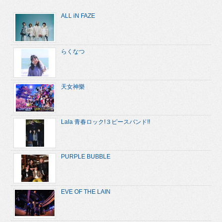
ALL iN FAZE
らくなつ
天女神樂
Lala 青春ロック!３ピースバンド!!
PURPLE BUBBLE
EVE OF THE LAIN