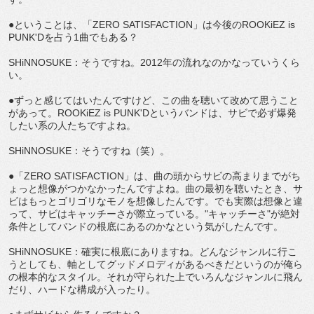
●ということは、「ZERO SATISFACTION」は今後のROOKiEZ is
PUNK'Dを占う1曲でもある？
SHiNNOSUKE：そうですね。2012年の流れなのかなっていうくら
い。
●ずっと感じてはいたんですけど、この曲を聴いて改めて思うこと
があって。ROOKiEZ is PUNK'Dというバンドは、サビで必ず爆発
したい系の人たちですよね。
SHiNNOSUKE：そうですね（笑）。
●「ZERO SATISFACTION」は、曲の頭からサビの高まりまでがち
ょっと想像がつかなかったんですよね。曲の最初を聴いたとき、サ
ビはもっとゴリゴリなモノを想像したんです。でも実際は想像と違
って、サビはキャッチーさが際立っている。"キャッチーさ"が絶対
条件としてバンドの根底にあるのかなという気がしたんです。
SHiNNOSUKE：確実に根底にありますね。どんなジャンルに行こ
うとしても、軸としてグッドメロディがあるべきだというのが俺ら
の根本的なスタイル。それが守られた上でいろんなジャンルに飛ん
だり、ハードな構成が入ったり。