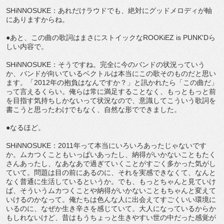
SHiNNOSUKE：あれだけラウドでも、絶対にグッドメロディが軸
にありますからね。
●あと、この曲の歌詞はまさにストイックなROOKiEZ is PUNK'Dら
しい内容で。
SHiNNOSUKE：そうですね。完全に今のバンドの状況っていう
か、バンドが向いているベクトルは本当にこの歌そのものだと思い
ます。「2012年の抱負はなんですか？」と訊かれたら「この曲だ」
って言えるくらい。俺らは常に満足することなく、もっともっと前
を目指す気持ちしかないって状況なので、意識してこういう歌詞を
書こうと思ったわけでもなく、自然な形でできました。
●なるほど。
SHiNNOSUKE：2011年って本当にいろいろあったじゃないです
か。ムカつくこともいっぱいあったし、納得がいかないこともたく
さんあったし、なあなあで過ぎていくことがすごく多かった気がし
ていて。問題は目の前にあるのに、それを実感できなくて、なんと
なく普通に生活しているというか。でも、もっとちゃんと見ていけ
ば、そういうムカつくことや納得がいかないこともちゃんと変えて
いけるのかなって。俺たちは色んな人に出会えてすごくいい環境に
いるのに、なぜか生き辛さを感じていて。大人になっているからか
もしれないけど、昔はもうちょっと生きやすい世の中だった感覚が