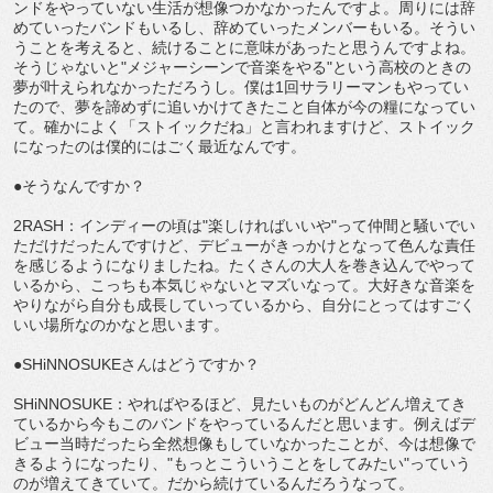
ンドをやっていない生活が想像つかなかったんですよ。周りには辞
めていったバンドもいるし、辞めていったメンバーもいる。そうい
うことを考えると、続けることに意味があったと思うんですよね。
そうじゃないと"メジャーシーンで音楽をやる"という高校のときの
夢が叶えられなかっただろうし。僕は1回サラリーマンもやってい
たので、夢を諦めずに追いかけてきたこと自体が今の糧になってい
て。確かによく「ストイックだね」と言われますけど、ストイック
になったのは僕的にはごく最近なんです。
●そうなんですか？
2RASH：インディーの頃は"楽しければいいや"って仲間と騒いでい
ただけだったんですけど、デビューがきっかけとなって色んな責任
を感じるようになりましたね。たくさんの大人を巻き込んでやって
いるから、こっちも本気じゃないとマズいなって。大好きな音楽を
やりながら自分も成長していっているから、自分にとってはすごく
いい場所なのかなと思います。
●SHiNNOSUKEさんはどうですか？
SHiNNOSUKE：やればやるほど、見たいものがどんどん増えてき
ているから今もこのバンドをやっているんだと思います。例えばデ
ビュー当時だったら全然想像もしていなかったことが、今は想像で
きるようになったり、"もっとこういうことをしてみたい"っていう
のが増えてきていて。だから続けているんだろうなって。