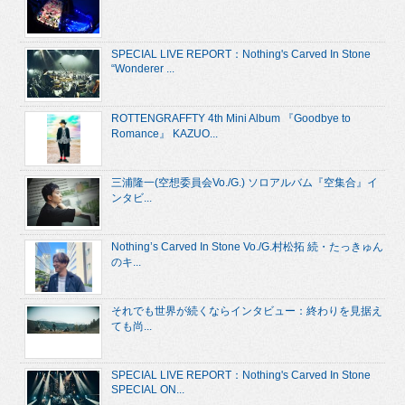
SPECIAL LIVE REPORT：Nothing's Carved In Stone
“Wonderer ...
ROTTENGRAFFTY 4th Mini Album 『Goodbye to
Romance』 KAZUO...
三浦隆一(空想委員会Vo./G.) ソロアルバム『空集合』イ
ンタビ...
Nothing’s Carved In Stone Vo./G.村松拓 続・たっきゅん
のキ...
それでも世界が続くならインタビュー：終わりを見据え
ても尚...
SPECIAL LIVE REPORT：Nothing's Carved In Stone
SPECIAL ON...