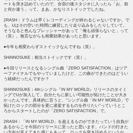
ートを突き詰めていたので、合宿の後スタジオに入ったら「お、前
と何か違う」って。まあ、かなりストイックでしたね。
2RASH：ドラムは早くレコーディングが終わるじゃないですか。で
も、Uはその空いた時間に練習したり走り込みをしたりしていて。
そうなると色んなプレッシャーがあって「俺も頑張らないと」って
（笑）。無言ながらも相乗効果があったと思います。
●今年も相変わらずストイックなんですね（笑）。
SHiNNOSUKE：相当ストイックです（笑）。
●今回リリースとなるシングル曲「ZERO SATISFACTION」はツア
ーファイナルでもやっていましたけど、この曲ができたのはどうい
う経緯だったんですか？
SHiNNOSUKE：4thシングル『IN MY WORLD』リリースのタイミ
ングでUが加入して、自分たちに新しい可能性が拓けたことが大き
かったんです。具体的に言うと、"シングル曲「IN MY WORLD」で
拓けたロックの部分を更に凌駕するものを作りたい"っていうとこ
ろからスタートしたのが「ZERO SATISFACTION」で。
2RASH：「IN MY WORLD」を超えるものができたっていう自負が
あるからこそ今回のリリースに至ったと思います。バンドの行きた
い方向が見えてきた感じもあって。ロックを突き詰めるというか、