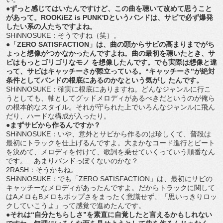
●ずっと感じてはいたんですけど、この曲を聴いて改めて思うこと
があって。ROOKiEZ is PUNK'Dというバンドは、サビで必ず爆発
したい系の人たちですよね。
SHiNNOSUKE：そうですね（笑）。
●「ZERO SATISFACTION」は、曲の頭からサビの高まりまでがち
ょっと想像がつかなかったんですよね。曲の最初を聴いたとき、サ
ビはもっとゴリゴリなモノ を想像したんです。でも実際は想像と違
って、サビはキャッチーさが際立っている。“キャッチーさ”が絶対
条件としてバンドの根底にあるのかなという気がし たんです。
SHiNNOSUKE：確実に根底にありますね。どんなジャンルに行こ
うとしても、軸としてグッドメロディがあるべきだというのが俺ら
の根本的なスタイル。それが守られた上でいろんなジャンルに飛ん
だり、ハードな構成が入ったり。
●まずサビから作るんですか？
SHiNNOSUKE：いや、意外とサビから作るのは珍しくて、普段は
最初にトラックを仕上げるんですよ。大まかなコード進行とビート
を決めて、メロディを付けて、歌詞を乗せていくっていう順番なん
です。…あまりバンドっぽくないのかな？
2RASH：そうかもね。
SHiNNOSUKE：でも「ZERO SATISFACTION」は、最初にサビの
キャッチーなメロディがあったんですよ。だからトラックに関して
はAメロもBメロもポップさをまったく意識せず、「思いっきりロッ
クしていこうよ」って感覚で進めたんです。
●それは“自分たちらしさ”を素直に自覚したと言えるかもしれない