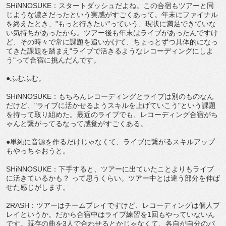
SHiNNOSUKE：スタートダッシュだよね。この合宿もツアーと同
じような濃さだったという実感がすごくあって。年末にファイナル
を終えたとき、"もっと行きたい"っていう、現状に満足できていな
い気持ちがあったから。ツアー後も年末はライブがあったんですけ
ど、その時々で常に課題を追いかけて、ちょっとずつ具体的になっ
てきた課題を踏まえ"ライブで活きるようなレコーディングにしよ
う"って合宿に挑んだんです。
●ふむふむ。
SHiNNOSUKE：もちろんレコーディングとライブは別のものなん
だけど、"ライブに活かせるようスキルを上げていこう"という課題
を持って取り組めた。最近のライブでも、レコーディング合宿がち
ゃんと繋がってるなって感覚がすごくある。
●単純に音源を作るだけじゃなくて、ライブに繋がるスキルアップ
もやっちゃおうと。
SHiNNOSUKE：下手すると、ツアーに出ていたことよりもライブ
に活きているかも？ って思うくらい。ツアー中とは違う部分を伸ば
せた感じがします。
2RASH：ツアーはチームプレイですけど、レコーディングは個人プ
レイというか。だから合宿中はライブ練習を1回もやっていないん
です。既存の曲を3人で合わせるとかじゃなくて、各自が自分のパ