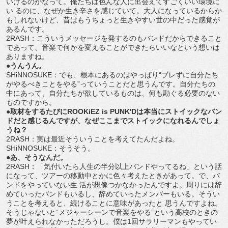
いけるのかなって。俺たちは色んな人に出会えてすごくいい環境に
い るのに、なぜか生き辛さを感じていて。大人になっているからか
もしれないけど、昔はもうちょっと生きやすい世の中だった感覚が
あるんです。
2RASH：こういうメッセージを発するのもバンドだからできること
であって、音楽で何かを変えることができたらいいなという想いは
ありますね。
●うんうん。
SHiNNOSUKE：でも、根本にあるのはやっぱり“ブレずに自分たち
がやるべきことをやる”っていうことだと思うんです。自分たちの
中にあって、自分たちが欲しているものは、何も勘ぐる必要のない
ものですから。
●取材をするたびにROOKiEZ is PUNK'Dは本当にストイックなバン
ドだと感じるんですが、なぜここまでストイックになれるんでしょ
うね？
2RASH：実は最近そういうことを考えてたんだよね。
SHiNNOSUKE：そうそう。
●あ、そうなんだ。
2RASH：「気付いたら人生の半分以上バンドやってるね」という話
になって、ツアーの移動中とかに色々考えたときがあって。で、バ
ンドをやっていない生 活が想像つかなかったんですよ。周りには辞
めていったバンドもいるし、辞めていったメンバーもいる。そうい
うことを考えると、続けることに意味があったと 思うんですよね。
そうじゃないと“メジャーシーンで音楽をやる”という高校のときの
夢が叶えられなかっただろうし。僕は1回サラリーマンもやってい