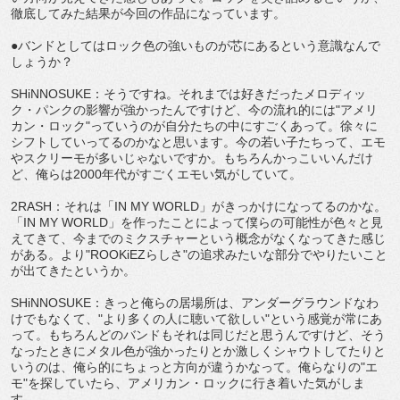
徹底してみた結果が今回の作品になっています。
●バンドとしてはロック色の強いものが芯にあるという意識なんで
しょうか？
SHiNNOSUKE：そうですね。それまでは好きだったメロディッ
ク・パンクの影響が強かったんですけど、今の流れ的には"アメリ
カン・ロック"っていうのが自分たちの中にすごくあって。徐々に
シフトしていってるのかなと思います。今の若い子たちって、エモ
やスクリーモが多いじゃないですか。もちろんかっこいいんだけ
ど、俺らは2000年代がすごくエモい気がしていて。
2RASH：それは「IN MY WORLD」がきっかけになってるのかな。
「IN MY WORLD」を作ったことによって僕らの可能性が色々と見
えてきて、今までのミクスチャーという概念がなくなってきた感じ
がある。より"ROOKiEZらしさ"の追求みたいな部分でやりたいこと
が出てきたというか。
SHiNNOSUKE：きっと俺らの居場所は、アンダーグラウンドなわ
けでもなくて、"より多くの人に聴いて欲しい"という感覚が常にあ
って。もちろんどのバンドもそれは同じだと思うんですけど、そう
なったときにメタル色が強かったりとか激しくシャウトしてたりと
いうのは、俺ら的にちょっと方向が違うかなって。俺らなりの"エ
モ"を探していたら、アメリカン・ロックに行き着いた気がしま
す。