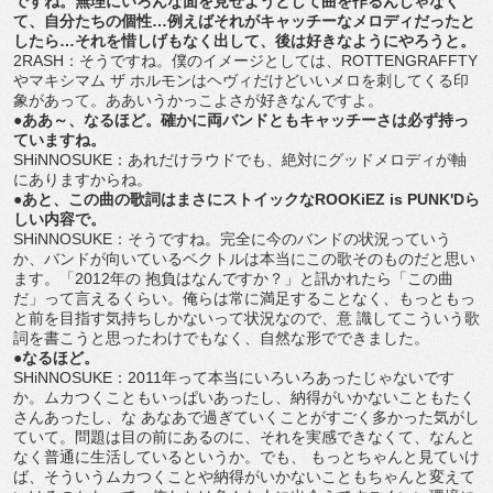
ですね。無理にいろんな面を見せようとして曲を作るんじゃなく
て、自分たちの個性…例えばそれがキャッチーなメロディだったと
したら…それを惜しげもなく出して、後は好きなようにやろうと。
2RASH：そうですね。僕のイメージとしては、ROTTENGRAFFTY
やマキシマム ザ ホルモンはヘヴィだけどいいメロを刺してくる印
象があって。ああいうかっこよさが好きなんですよ。
●ああ～、なるほど。確かに両バンドともキャッチーさは必ず持っ
ていますね。
SHiNNOSUKE：あれだけラウドでも、絶対にグッドメロディが軸
にありますからね。
●あと、この曲の歌詞はまさにストイックなROOKiEZ is PUNK'Dら
しい内容で。
SHiNNOSUKE：そうですね。完全に今のバンドの状況っていう
か、バンドが向いているベクトルは本当にこの歌そのものだと思い
ます。「2012年の 抱負はなんですか？」と訊かれたら「この曲
だ」って言えるくらい。俺らは常に満足することなく、もっともっ
と前を目指す気持ちしかないって状況なので、意 識してこういう歌
詞を書こうと思ったわけでもなく、自然な形でできました。
●なるほど。
SHiNNOSUKE：2011年って本当にいろいろあったじゃないです
か。ムカつくこともいっぱいあったし、納得がいかないこともたく
さんあったし、な あなあで過ぎていくことがすごく多かった気がし
ていて。問題は目の前にあるのに、それを実感できなくて、なんと
なく普通に生活しているというか。でも、 もっとちゃんと見ていけ
ば、そういうムカつくことや納得がいかないこともちゃんと変えて