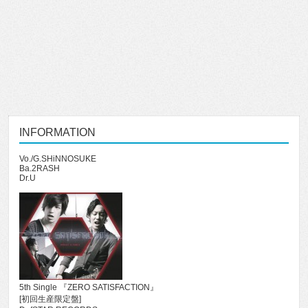
INFORMATION
Vo./G.SHiNNOSUKE
Ba.2RASH
Dr.U
5th Single 『ZERO SATISFACTION』
[初回生産限定盤]