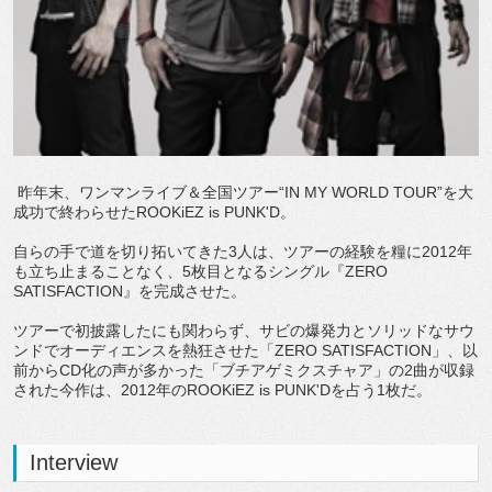
昨年末、ワンマンライブ＆全国ツアー“IN MY WORLD TOUR”を大
成功で終わらせたROOKiEZ is PUNK'D。
自らの手で道を切り拓いてきた3人は、ツアーの経験を糧に2012年
も立ち止まることなく、5枚目となるシングル『ZERO
SATISFACTION』を完成させた。
ツアーで初披露したにも関わらず、サビの爆発力とソリッドなサウ
ンドでオーディエンスを熱狂させた「ZERO SATISFACTION」、以
前からCD化の声が多かった「ブチアゲミクスチャア」の2曲が収録
された今作は、2012年のROOKiEZ is PUNK'Dを占う1枚だ。
Interview