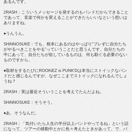
あるんです。
2RASH：こういうメッセージを発するのもバンドだからできること
であって、音楽で何かを変えることができたらいいなという想いは
ありますね。
●うんうん。
SHiNNOSUKE：でも、根本にあるのはやっぱり"ブレずに自分たち
がやるべきことをやる"っていうことだと思うんです。自分たちの
中にあって、自分たちが欲しているものは、何も勘ぐる必要のない
ものですから。
●取材をするたびにROOKiEZ is PUNK'Dは本当にストイックなバン
ドだと感じるんですが、なぜここまでストイックになれるんでしょ
うね？
2RASH：実は最近そういうことを考えてたんだよね。
SHiNNOSUKE：そうそう。
●あ、そうなんだ。
2RASH：「気付いたら人生の半分以上バンドやってるね」という話
になって、ツアーの移動中とかに色々考えたときがあって。で、バ