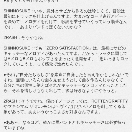
●まずサビから作るんですか？
SHiNNOSUKE：いや、意外とサビから作るのは珍しくて、普段は
最初にトラックを仕上げるんですよ。大まかなコード進行とビート
を決めて、メロディを付けて、歌詞を乗せていくっていう順番なん
です。…あまりバンドっぽくないのかな？
2RASH：そうかもね。
SHiNNOSUKE：でも「ZERO SATISFACTION」は、最初にサビの
キャッチーなメロディがあったんですよ。だからトラックに関して
はAメロもBメロもポップさをまったく意識せず、「思いっきりロッ
クしていこうよ」って感覚で進めたんです。
●それは"自分たちらしさ"を素直に自覚したと言えるかもしれないで
すね。無理にいろんな面を見せようとして曲を作るんじゃなくて、
自分たちの個性…例えばそれがキャッチーなメロディだったとした
ら…それを惜しげもなく出して、後は好きなようにやろうと。
2RASH：そうですね。僕のイメージとしては、ROTTENGRAFFTY
やマキシマム ザ ホルモンはヘヴィだけどいいメロを刺してくる印
象があって。ああいうかっこよさが好きなんですよ。
●ああ～、なるほど。確かに両バンドともキャッチーさは必ず持っ
ていますね。