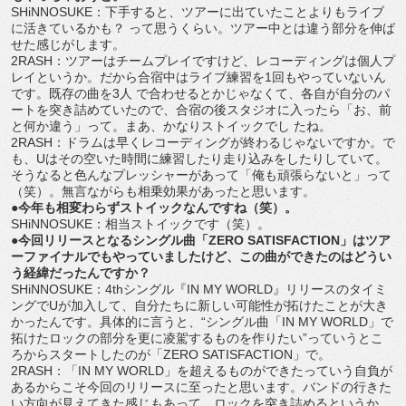
SHiNNOSUKE：下手すると、ツアーに出ていたことよりもライブ
に活きているかも？ って思うくらい。ツアー中とは違う部分を伸ば
せた感じがします。
2RASH：ツアーはチームプレイですけど、レコーディングは個人プ
レイというか。だから合宿中はライブ練習を1回もやっていないん
です。既存の曲を3人 で合わせるとかじゃなくて、各自が自分のパ
ートを突き詰めていたので、合宿の後スタジオに入ったら「お、前
と何か違う」って。まあ、かなりストイックでし たね。
2RASH：ドラムは早くレコーディングが終わるじゃないですか。で
も、Uはその空いた時間に練習したり走り込みをしたりしていて。
そうなると色んなプレッシャーがあって「俺も頑張らないと」って
（笑）。無言ながらも相乗効果があったと思います。
●今年も相変わらずストイックなんですね（笑）。
SHiNNOSUKE：相当ストイックです（笑）。
●今回リリースとなるシングル曲「ZERO SATISFACTION」はツア
ーファイナルでもやっていましたけど、この曲ができたのはどうい
う経緯だったんですか？
SHiNNOSUKE：4thシングル『IN MY WORLD』リリースのタイミ
ングでUが加入して、自分たちに新しい可能性が拓けたことが大き
かったんです。具体的に言うと、“シングル曲「IN MY WORLD」で
拓けたロックの部分を更に凌駕するものを作りたい”っていうとこ
ろからスタートしたのが「ZERO SATISFACTION」で。
2RASH：「IN MY WORLD」を超えるものができたっていう自負が
あるからこそ今回のリリースに至ったと思います。バンドの行きた
い方向が見えてきた感じもあって。ロックを突き詰めるというか、