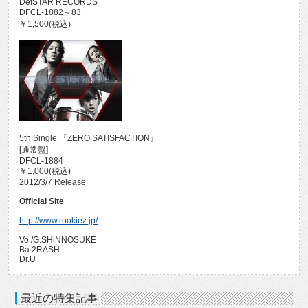
DefSTAR RECORDS
DFCL-1882～83
￥1,500(税込)
5th Single 『ZERO SATISFACTION』
[通常盤]
DFCL-1884
￥1,000(税込)
2012/3/7 Release
Official Site
http://www.rookiez.jp/
Vo./G.SHiNNOSUKE
Ba.2RASH
Dr.U
最近の特集記事