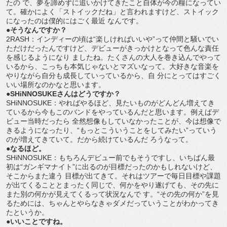
たの で、夢を諦めずに追いかけてきたこと自体が今の糧になってい
て。確かによく「ストイックだね」と言われますけど、ストイック
になったのは僕的にはごく最近 なんです。
●そうなんですか？
2RASH：インディーの頃は“楽しければいいや”って仲間と騒いでい
ただけだったんですけど、デビューがきっかけとなって色んな責任
を感じるようになり ましたね。たくさんの大人を巻き込んでやって
いるから、こっちも本気じゃないとマズいなって。大好きな音楽を
やりながら自分も成長していっているから、自 分にとってはすごく
いい場所なのかなと思います。
●SHiNNOSUKEさんはどうですか？
SHiNNOSUKE：やればやるほど、見たいものがどんどん増えてき
ているから今もこのバンドをやっているんだと思います。例えばデ
ビュー当時だったら 全然想像もしていなかったことが、今は想像で
きるようになったり、“もっとこういうことをしてみたい”っていう
のが増えてきていて。だから続けているんだ ろうなって。
●なるほど。
SHiNNOSUKE：もちろんデビュー前でもそうですし、いちばん最
初は“ガンギマナイト”に出るのが目標だったのかもしれないけど、
そこからまた違う 目標が出てきて。それはツアーで毎日目標や課題
が出てくることとまったく同じで、何かをやり遂げても、その先に
また別の何かが見えてくるって状況なんで す。“その先の何か”を見
るためには、ちゃんとやらなきゃダメだっていうことがわかってき
たというか。
●いいことですね。