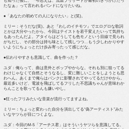
も知った後に、「今思えば、流血ブリザードが最初のきっかけだっ
たなぁ」って言われるバンドになりたいね。
●「あなたの初めての人になりたい」と(笑)。
ミリー：そうだな(笑)。あと『わしのイチモツ』でエログロな歌詞
とかは大分やったから、今回はテイストを若干変えたいって気持ち
もあったんだよ。アタイらはどうしても色モノという目線で見られ
がちだし、その部分は持ち味として残しつつ…もう少しわかりやす
いようにちょっとだけ歩み寄ったって感じだな。
●伝わりやすさも意識して、曲を作った？
ユダ：俺らって、曲は意外とポップやからな。それも別に狙ってる
わけじゃなくて自然とそうなるし、変に難しいことをしようとも思
わへん。あくまで俺らはパンクに影響されてやってるだけやから。
最近多いけど、電波を飛ばしてるフリした不思議ちゃんが意味わか
らんことを歌ってるんも嫌いやし。
●狂ったフリみたいな音楽が流行ってますよね。
ミリー：ちょっと変わった自分を演出してる“偽アーティスト”みた
いなヤツらが目につくよな。
ユダ：今回のM-5「アーチス君」はそういうヤツらを意識してる。