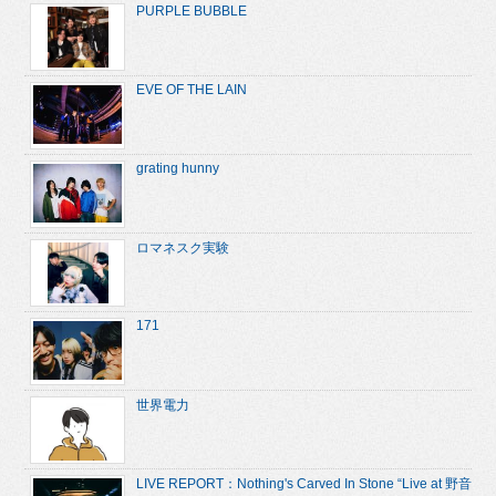
PURPLE BUBBLE
EVE OF THE LAIN
grating hunny
ロマネスク実験
171
世界電力
LIVE REPORT：Nothing's Carved In Stone “Live at 野音