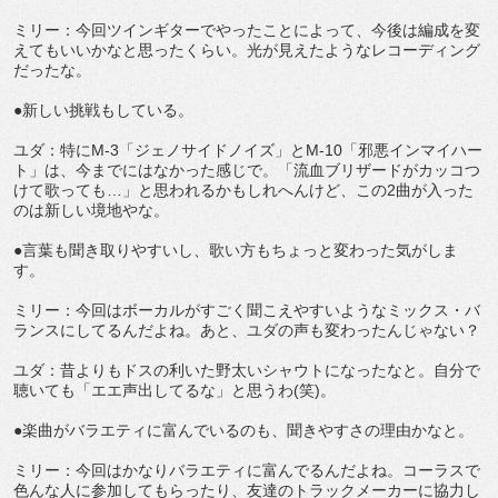
ミリー：今回ツインギターでやったことによって、今後は編成を変
えてもいいかなと思ったくらい。光が見えたようなレコーディング
だったな。
●新しい挑戦もしている。
ユダ：特にM-3「ジェノサイドノイズ」とM-10「邪悪インマイハー
ト」は、今までにはなかった感じで。「流血ブリザードがカッコつ
けて歌っても…」と思われるかもしれへんけど、この2曲が入った
のは新しい境地やな。
●言葉も聞き取りやすいし、歌い方もちょっと変わった気がしま
す。
ミリー：今回はボーカルがすごく聞こえやすいようなミックス・バ
ランスにしてるんだよね。あと、ユダの声も変わったんじゃない？
ユダ：昔よりもドスの利いた野太いシャウトになったなと。自分で
聴いても「エエ声出してるな」と思うわ(笑)。
●楽曲がバラエティに富んでいるのも、聞きやすさの理由かなと。
ミリー：今回はかなりバラエティに富んでるんだよね。コーラスで
色んな人に参加してもらったり、友達のトラックメーカーに協力し