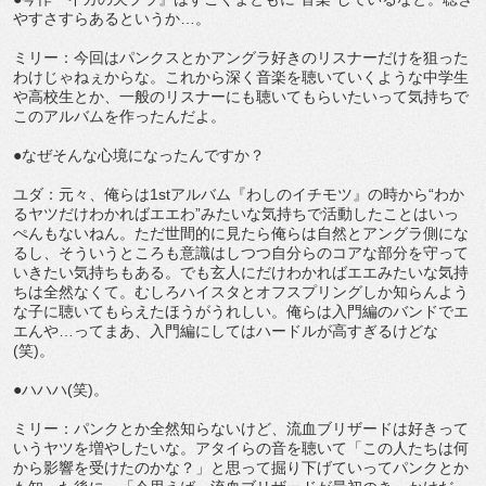
やすさすらあるというか…。
ミリー：今回はパンクスとかアングラ好きのリスナーだけを狙った
わけじゃねぇからな。これから深く音楽を聴いていくような中学生
や高校生とか、一般のリスナーにも聴いてもらいたいって気持ちで
このアルバムを作ったんだよ。
●なぜそんな心境になったんですか？
ユダ：元々、俺らは1stアルバム『わしのイチモツ』の時から“わか
るヤツだけわかればエエわ”みたいな気持ちで活動したことはいっ
ぺんもないねん。ただ世間的に見たら俺らは自然とアングラ側にな
るし、そういうところも意識はしつつ自分らのコアな部分を守って
いきたい気持ちもある。でも玄人にだけわかればエエみたいな気持
ちは全然なくて。むしろハイスタとオフスプリングしか知らんよう
な子に聴いてもらえたほうがうれしい。俺らは入門編のバンドでエ
エんや…ってまあ、入門編にしてはハードルが高すぎるけどな
(笑)。
●ハハハ(笑)。
ミリー：パンクとか全然知らないけど、流血ブリザードは好きって
いうヤツを増やしたいな。アタイらの音を聴いて「この人たちは何
から影響を受けたのかな？」と思って掘り下げていってパンクとか