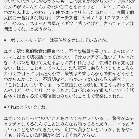
そいつらの周りにおるヤツらも「この良さがわからんの？ 意味わか
らんのが良いんやん」みたいなことを言うけど、「いや、ごめん。
わからん止まりやわ」って俺がはっきり言ったるわって。今回で個
人的に一番好きな歌詞は「アーチス君」とM-7「ポリスマストダ
イ」やねん。ちょっと言葉がドギツい感じやけど、言ってることは
間違ってないと思うから。
●「ポリスマストダイ」は実体験を元にしているとか。
ユダ：駅で私服警官に囲まれて、不当な職質を受けて。よっぽどノ
ルマに困って切羽詰まってたのか、半分カツアゲに近いノリやった
な。カバンを開けて見せるように言われたけど、強制される覚えは
ない。怪しいこともしてへんし、ただ電車に乗ろうとしたところを
力づくで引っ張られたんやで。最初は名乗らんから警察かどうかも
わからんかったし、不透明なところがいっぱいある取り調べで。
「これはおかしいでしょ」って抗議したら最初は向こうも謝ってた
んやけど、やりとりしてるうちにボロが出るのが嫌みたいで、会話
自体を拒否する形で着信拒否みたいなことまで警察にされた。
●それはヒドいですね。
ユダ：でももっとひどいことをされてるヤツもいるし、警察がムチ
ャクチャしてるなんてことはみんなも知ってると思うよ。ずっとそ
ういうことをやってきたから、逆に常識がないというか。何をやっ
ても、後ろにいる組織がかばってくれるからな。