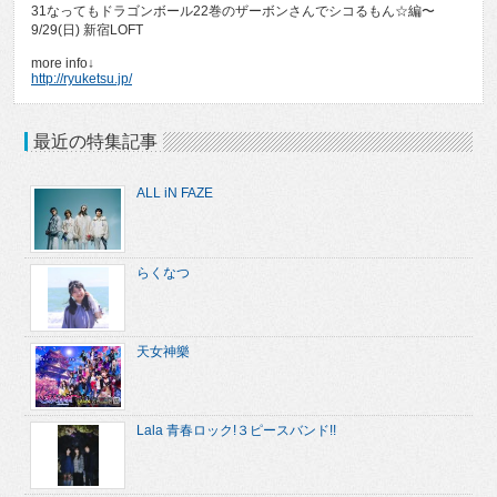
31なってもドラゴンボール22巻のザーボンさんでシコるもん☆編〜
9/29(日) 新宿LOFT
more info↓
http://ryuketsu.jp/
最近の特集記事
ALL iN FAZE
らくなつ
天女神樂
Lala 青春ロック!３ピースバンド!!