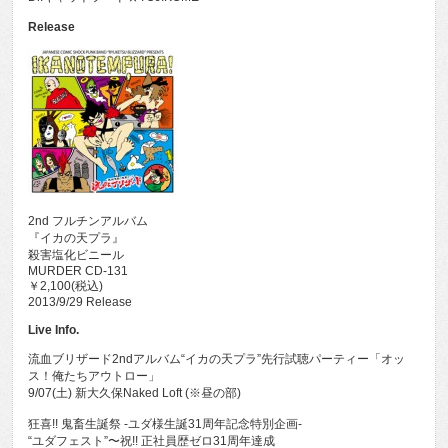
Release
2nd フルチンアルバム
『イカの天プラ』
殺害塩化ビニール
MURDER CD-131
￥2,100(税込)
2013/9/29 Release
Live Info.
流血ブリザード2ndアルバム“イカの天プラ”先行試聴パーティー「オッ
ス！俺たちアウトロー」
9/07(土) 新大久保Naked Loft (※昼の部)
狂喜!! 鬼畜生誕祭 -ユダ様生誕31周年記念特別企画-
“ユダフェスト”〜祝!! 正社員歴ゼロ31周年達成