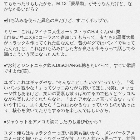
てもらったりもしたから。M-13「愛暴動」がそうなんだけど、な
かなか良いだろ？
●打ち込みを使った異色の曲だけど、すごくポップで。
ミリー：これはマイナス人生オーケストラのHaLくん(Vo.栗
山“HaL”ヰヱス)にコーラスで参加してもらって、友だちの悪魔大根
がトラックを作ってくれた曲なんだ。昔のギグではバンドでやって
たんだけど、これは打ち込みにした方が良さが出そうって話して今
回はこういう形になったんだよ。
●“お前とジントニック飲みDISCHARGE聴きたい”って、すごい歌詞
ですよね(笑)。
ユダ：これはギャグやな。“そんなことしたいか？”っていう。「浅
いパンク観やな！」ってツッコみながら聴いてほしい(笑)。メッセ
ージ性もあるけど、笑いの要素も散りばめてるので色々とツッコみ
ながら楽しんでくれたらなと。「またアホなこと言ってるな」って
いう中にも、よく見たら「これはわかるな」っていうものがあった
り、核心を突いてたりもするのを楽しんでほしいから。
●ジャケットをアメコミ調にしたのも遊び心から？
ユダ：俺らはキャラクターっぽい要素も強いから、メンバーをアメ
コミっぽく描いたようなグッズが欲しいなと前から思ってて。前回