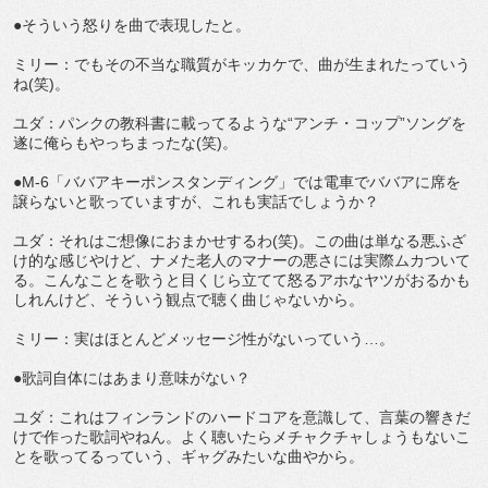
●そういう怒りを曲で表現したと。
ミリー：でもその不当な職質がキッカケで、曲が生まれたっていう
ね(笑)。
ユダ：パンクの教科書に載ってるような“アンチ・コップ”ソングを
遂に俺らもやっちまったな(笑)。
●M-6「ババアキーポンスタンディング」では電車でババアに席を
譲らないと歌っていますが、これも実話でしょうか？
ユダ：それはご想像におまかせするわ(笑)。この曲は単なる悪ふざ
け的な感じやけど、ナメた老人のマナーの悪さには実際ムカついて
る。こんなことを歌うと目くじら立てて怒るアホなヤツがおるかも
しれんけど、そういう観点で聴く曲じゃないから。
ミリー：実はほとんどメッセージ性がないっていう…。
●歌詞自体にはあまり意味がない？
ユダ：これはフィンランドのハードコアを意識して、言葉の響きだ
けで作った歌詞やねん。よく聴いたらメチャクチャしょうもないこ
とを歌ってるっていう、ギャグみたいな曲やから。