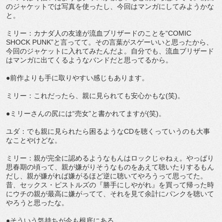
のジャケットでは写真を使ったし、今回はマンガにしてみようかな
と。
ミリー：カナダ人の友達が流血ブリザードのことを“COMIC
SHOCK PUNK”と言ってて。その言葉がスゲーいいと思ったから、
今回のジャケットに入れてみたんだよ。自分でも、流血ブリザード
はマンガに出てくるようなバンドだと思ってるから。
●前作よりも手に取りやすい感じもあります。
ミリー：これだったら、親に見られても安心かもな(笑)。
●ミリーさんの尻には“売女”と書かれてますが(笑)。
ユダ：でも親に見られたら困るようなCDを聴くっていうのも大事
なことやけどな。
ミリー：親が完全に認めるようなもんはロックじゃねぇ。やっぱり
思春期の頃って、親が嫌がりそうなものをあえて聴いたりするもん
だし、親が嫌がれば嫌がるほど逆に聴いてやろうって思ってた。
昔、セックス・ピストルズの『勝手にしやがれ』を買って帰った時
にウチの親が最高に嫌がってて、それを見て余計にパンクを聴いて
やろうと思ったな。
●そういう気持ちが今も根底にある。