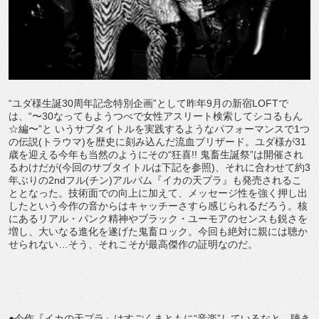
“ユダ様生誕30周年記念特別企画”として昨年9月の新宿LOFTで
は、“〜30なってもようつべで女性アスリート検索してシコるもん
☆編〜”と いうサブタイトルを実践するようなパフォーマンスで1つ
の伝説(トラウマ)を歴史に刻み込んだ流血ブリザード。ユダ様が31
歳を迎える今年も当然のようにその“狂喜!! 鬼畜生誕祭”は開催され
るわけだが(今回のサブタイトルは下記を参照)、それに合わせて約3
年ぶりの2ndフル(チン)アルバム『イカの天プラ』も発売されるこ
ととなった。技術面での向上に加えて、メッセージ性を強く押し出
したという今作の音からはキャッチーさすら感じられるだろう。核
にあるリアル・パンク精神やブラック・ユーモアのセンスも鋭さを
増し、大いなる進化を遂げた鬼畜ロック。今回も絶対に親には聴か
せられない…そう、それこそが最高傑作の証明なのだ。
●今作『イカの天プラ』はすごくまともに“音楽”しているなと。聴き