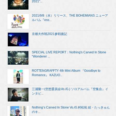
2021”...
2021/9/8（水）リリース、THE BOHEMIANS ニューア
ルバム『ess...
京都大作戦2021参戦後記
SPECIAL LIVE REPORT：Nothing's Carved In Stone
“Wonderer ...
ROTTENGRAFFTY 4th Mini Album 『Goodbye to
Romance』 KAZUO...
三浦隆一(空想委員会Vo./G.) ソロアルバム『空集合』イ
ンタビ...
Nothing’s Carved In Stone Vo./G.村松拓 続・たっきゅん
のキ...