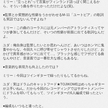
ミリー：“立っとれ”って言葉がフィンランド語っぽく聞こえるか
ら、そういう曲を作りたかっただけだよな(笑)。
●監禁とか変態的な性癖をうかがわせるM-11「ユートピア」の歌詞
も実話ではないんですよね？
ミリー：この曲のコーラスには元メンバーのアトランティスってヤ
ツが参加してるんだけど、そいつの性癖が前面に出てる歌詞なんだ
よ。
ユダ：俺自身は監禁したいとか思わへんけど、あいつはホンマに鬼
畜やからな。今回久々に呼び寄せてシャウトさせたりしたけど、お
かげで異常感がホンマに出てて…。ブラックな感じでフザけてる曲
なんやけど、音楽面では一番壮大な感じもあるな。
●音楽的な表現力も向上したのでは？
ミリー：今回はツインギターで録ったりもしてるからね。
ユダ：実はドラムのキャットフード★TOJIKOMEはめっちゃギター
が上手いねん。だから今回のレコーディングではサポートメンバー
にドラムを叩いてもらって、ツインギターの5人編成で録ったとい
う。
●編成もいつもと違ったと。