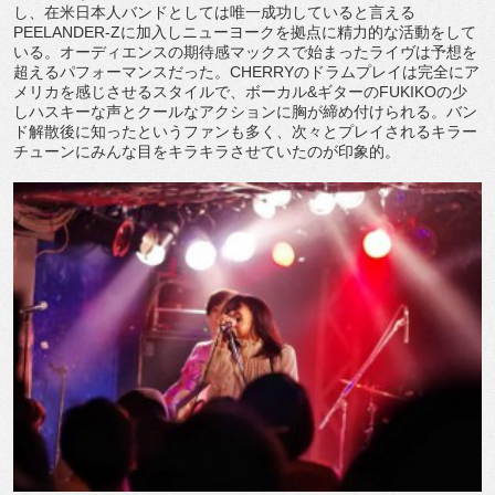
し、在米日本人バンドとしては唯一成功していると言える
PEELANDER-Zに加入しニューヨークを拠点に精力的な活動をして
いる。オーディエンスの期待感マックスで始まったライヴは予想を
超えるパフォーマンスだった。CHERRYのドラムプレイは完全にア
メリカを感じさせるスタイルで、ボーカル&ギターのFUKIKOの少
しハスキーな声とクールなアクションに胸が締め付けられる。バン
ド解散後に知ったというファンも多く、次々とプレイされるキラー
チューンにみんな目をキラキラさせていたのが印象的。