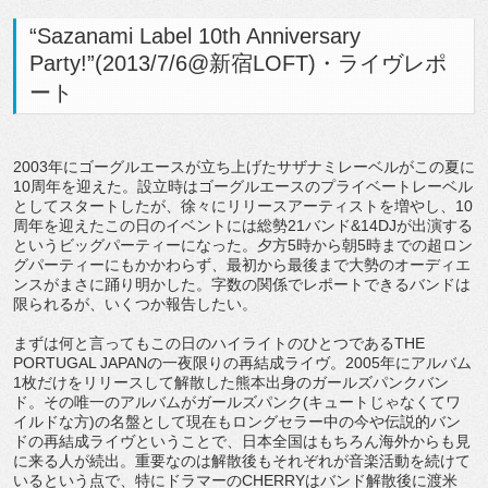
“Sazanami Label 10th Anniversary
Party!”(2013/7/6@新宿LOFT)・ライヴレポ
ート
2003年にゴーグルエースが立ち上げたサザナミレーベルがこの夏に
10周年を迎えた。設立時はゴーグルエースのプライベートレーベル
としてスタートしたが、徐々にリリースアーティストを増やし、10
周年を迎えたこの日のイベントには総勢21バンド&14DJが出演する
というビッグパーティーになった。夕方5時から朝5時までの超ロン
グパーティーにもかかわらず、最初から最後まで大勢のオーディエ
ンスがまさに踊り明かした。字数の関係でレポートできるバンドは
限られるが、いくつか報告したい。
まずは何と言ってもこの日のハイライトのひとつであるTHE
PORTUGAL JAPANの一夜限りの再結成ライヴ。2005年にアルバム
1枚だけをリリースして解散した熊本出身のガールズパンクバン
ド。その唯一のアルバムがガールズパンク(キュートじゃなくてワ
イルドな方)の名盤として現在もロングセラー中の今や伝説的バン
ドの再結成ライヴということで、日本全国はもちろん海外からも見
に来る人が続出。重要なのは解散後もそれぞれが音楽活動を続けて
いるという点で、特にドラマーのCHERRYはバンド解散後に渡米