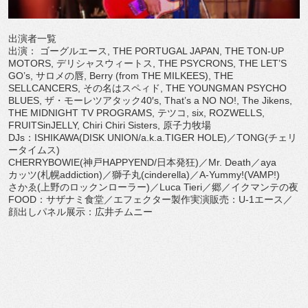
出演者一覧
出演： ゴーグルエース, THE PORTUGAL JAPAN, THE TON-UP
MOTORS, デリシャスウィートス, THE PSYCRONS, THE LET’S
GO’s, サロメの唇, Berry (from THE MILKEES), THE
SELLCANCERS, その名はスペィド, THE YOUNGMAN PSYCHO
BLUES, ザ・モーレツアタック40′s, That’s a NO NO!, The Jikens,
THE MIDNIGHT TV PROGRAMS, テツコ, six, ROZWELLS,
FRUITSinJELLY, Chiri Chiri Sisters, 原子力牧場
DJs：ISHIKAWA(DISK UNION/a.k.a.TIGER HOLE)／TONG(チェリ
ータイムス)
CHERRYBOWIE(神戸HAPPYEND/日本発狂)／Mr. Death／aya
カッツ(札幌addiction)／獅子丸(cinderella)／A-Yummy!(VAMP!)
さかゑ(上野のロックンローラー)／Luca Tieri／郷／イクマンテの夜
FOOD：サザナミ食堂／エフェクター製作実演販売：U-1エース／
顔出しパネル展示：広井チムニー