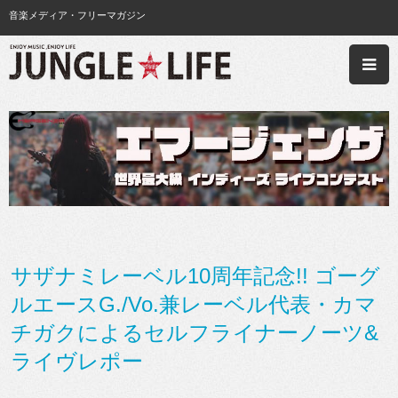
音楽メディア・フリーマガジン
サザナミレーベル10周年記念!! ゴーグ
ルエースG./Vo.兼レーベル代表・カマ
チガクによるセルフライナーノーツ&
ライヴレポー