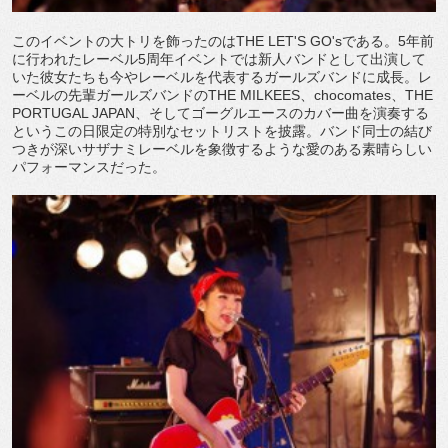
このイベントの大トリを飾ったのはTHE LET'S GO'sである。5年前
に行われたレーベル5周年イベントでは新人バンドとして出演して
いた彼女たちも今やレーベルを代表するガールズバンドに成長。レ
ーベルの先輩ガールズバンドのTHE MILKEES、chocomates、THE
PORTUGAL JAPAN、そしてゴーグルエースのカバー曲を演奏する
というこの日限定の特別なセットリストを披露。バンド同士の結び
つきが深いサザナミレーベルを象徴するような愛のある素晴らしい
パフォーマンスだった。