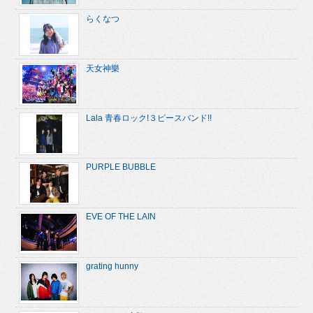
らくなつ
天女神樂
Lala 青春ロック!３ピースバンド!!
PURPLE BUBBLE
EVE OF THE LAIN
grating hunny