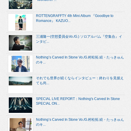
ROTTENGRAFFTY 4th Mini Album 『Goodbye to
Romance』 KAZUO...
三浦隆一(空想委員会Vo./G.) ソロアルバム『空集合』イ
ンタビ...
Nothing’s Carved In Stone Vo./G.村松拓 続・たっきゅん
のキ...
それでも世界が続くならインタビュー：終わりを見据え
ても尚...
SPECIAL LIVE REPORT：Nothing's Carved In Stone
SPECIAL ON...
Nothing’s Carved In Stone Vo./G.村松拓 続・たっきゅん
のキ...