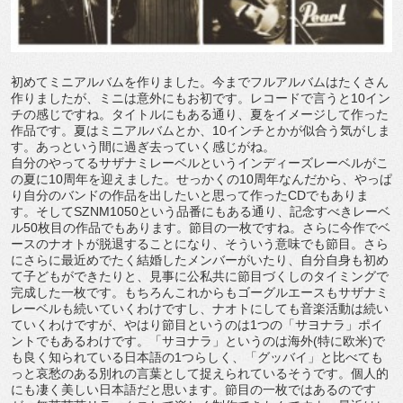
初めてミニアルバムを作りました。今までフルアルバムはたくさん
作りましたが、ミニは意外にもお初です。レコードで言うと10イン
チの感じですね。タイトルにもある通り、夏をイメージして作った
作品です。夏はミニアルバムとか、10インチとかが似合う気がしま
す。あっという間に過ぎ去っていく感じがね。
自分のやってるサザナミレーベルというインディーズレーベルがこ
の夏に10周年を迎えました。せっかくの10周年なんだから、やっぱ
り自分のバンドの作品を出したいと思って作ったCDでもありま
す。そしてSZNM1050という品番にもある通り、記念すべきレーベ
ル50枚目の作品でもあります。節目の一枚ですね。さらに今作でベ
ースのナオトが脱退することになり、そういう意味でも節目。さら
にさらに最近めでたく結婚したメンバーがいたり、自分自身も初め
て子どもができたりと、見事に公私共に節目づくしのタイミングで
完成した一枚です。もちろんこれからもゴーグルエースもサザナミ
レーベルも続いていくわけですし、ナオトにしても音楽活動は続い
ていくわけですが、やはり節目というのは1つの「サヨナラ」ポイ
ントでもあるわけです。「サヨナラ」というのは海外(特に欧米)で
も良く知られている日本語の1つらしく、「グッバイ」と比べても
っと哀愁のある別れの言葉として捉えられているそうです。個人的
にも凄く美しい日本語だと思います。節目の一枚ではあるのです