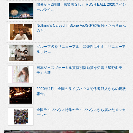
開催から2週間「感染者なし」 RUSH BALL 2020スペシ
ャルライ...
Nothing’s Carved In Stone Vo./G.村松拓 続・たっきゅん
のキ...
グループ名をリニューアル、音楽性はセミ・リニューア
ルした ...
日本ジャズヴォーカル賞特別奨励賞を受賞「星野由美
子」の新...
2020年4月、全国のライブハウス関係者47人からの現状
報告。
全国ライブハウス特集〜ライブハウスから届いたメッセ
ージ〜