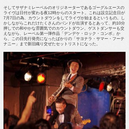
そしてサザナミレーベルのオリジネーターであるゴーグルエースの
ライヴは日付が変わる夜12時からのスタート。これは設立記念日が
7月7日の為、カウントダウンをしてライヴが始まるというもの。し
かしながらこれだけたくさんのバンドが出演するとあって、約10分
押しでの和やかな雰囲気でのカウントダウン。ゲストダンサーも交
えながら、レーベル第一弾作品「デンデケ・ロック・コンボ」か
ら、この日先行発売になったばかりの「サヨナラ・サマー・フーテ
ナニー」まで新旧織り交ぜたセットリストになった。