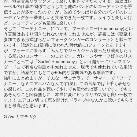
が、無茶苦茶リラックスして楽しく制作できたんですよ。最近はレ
ーベルの仕事の関係でどうしても他のバンドのレコーディングを手
伝うことが多かったのですが、改めてやっぱり自分のバンドのレコ
ーディングが一番楽しいと実感できた一枚です。ライヴも楽しいけ
ど、レコーディングも最高に楽しい！
そして「フーテナニー」について。フーテナニー(Hootennany)とい
う言葉はあまり聞きなれないかもしれませんが、辞書には《聴衆も
参加できる形式ばらないフォークシンガーのコンサート》と載って
います。語源的に(最初に使われた時代的に)フォークとあります
が、フォークに限らず「みんなでジャカジャカ歌ったり演奏したり
する形式のコンサート」のことです。ガレージやサーフ好きのリス
ナーにとっては「Surfin' Hootennany」という超かっこいいスタン
ダード曲で有名な単語かも知れません。現代でも使われている単語
ですが、語感的にもどこか60s的な雰囲気のある単語です。
強引にまとめますが、そんな「サヨナラ」で「サマー」で「フーテ
ナニー」なミニアルバムなんです(笑)。この言葉では上手く表せな
い感じが、この作品を聴いて少しでも伝われば嬉しいです。でもま
あそんなこと関係無しに、本当に夏にピッタリの気持ち良い一枚で
すよ！ エアコン切って窓を開けたドライブ中なんかに聴いてもらえ
ると最高だと思います。
G./Vo.カマチガク