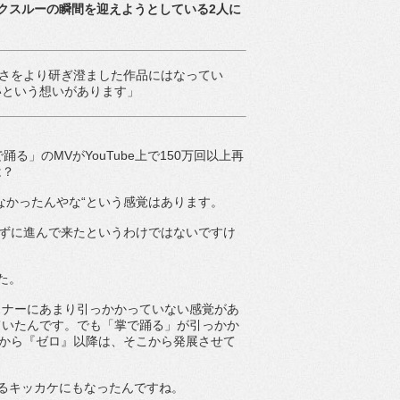
クスルーの瞬間を迎えようとしている2人に
しさをより研ぎ澄ました作品にはなってい
いという想いがあります」
」のMVがYouTube上で150万回以上再
は？
なかったんやな“という感覚はあります。
レずに進んで来たというわけではないですけ
た。
スナーにあまり引っかかっていない感覚があ
ていたんです。でも「掌で踊る」が引っかか
だから『ゼロ』以降は、そこから発展させて
るキッカケにもなったんですね。