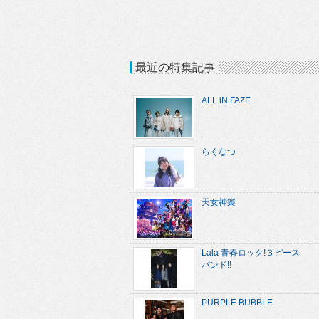
最近の特集記事
ALL iN FAZE
らくなつ
天女神樂
Lala 青春ロック!３ピース
バンド!!
PURPLE BUBBLE