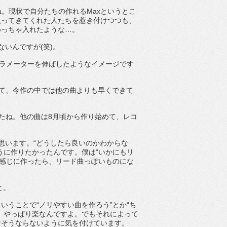
すね。現状で自分たちの作れるMaxというとこ
入ってきてくれた人たちを惹き付けつつも、
めっちゃ入れたような…。
いんですが(笑)。
パラメーターを伸ばしたようなイメージです
あって、今作の中では他の曲よりも早くできて
ましたね。他の曲は8月頃から作り始めて、レコ
思います。“どうしたら良いのかわからな
うに作りたかったんです。僕は“いかにもリ
い感じに作ったら、リード曲っぽいものにな
と。
うことで“ノリやすい曲を作ろう”とか“ち
、やっぱり楽なんですよ。でもそれによって
けそうならないように気を付けています。