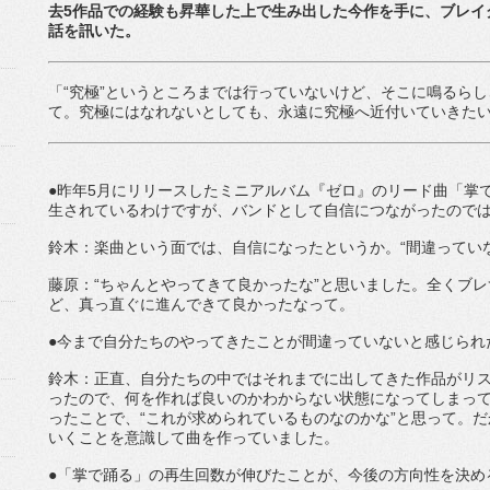
去5作品での経験も昇華した上で生み出した今作を手に、ブレイ
話を訊いた。
「“究極”というところまでは行っていないけど、そこに鳴るら
て。究極にはなれないとしても、永遠に究極へ近付いていきた
●昨年5月にリリースしたミニアルバム『ゼロ』のリード曲「掌で踊る
生されているわけですが、バンドとして自信につながったので
鈴木：楽曲という面では、自信になったというか。“間違ってい
藤原：“ちゃんとやってきて良かったな”と思いました。全くブ
ど、真っ直ぐに進んできて良かったなって。
●今まで自分たちのやってきたことが間違っていないと感じられ
鈴木：正直、自分たちの中ではそれまでに出してきた作品がリ
ったので、何を作れば良いのかわからない状態になってしまっ
ったことで、“これが求められているものなのかな”と思って。
いくことを意識して曲を作っていました。
●「掌で踊る」の再生回数が伸びたことが、今後の方向性を決め