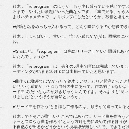
鈴木：「re:program」のほうが、もう少し盛っている感じで
ろまで、やりたい放題にやった曲なんです。「掌で踊る」から
よりハチャメチャで、よりポップにしたというか。砂糖と塩を
●砂糖と塩をめっちゃ入れるって、どんな味になるのか想像できな
鈴木：しょっぱいし、甘いし、忙しい感じかな(笑)。両極端に
ね。
●なるほど。「re:program」は先にリリースしていた関係も
いたんでしょうか？
鈴木：「re:program」は、去年の5月中旬頃には完成してい
ーディングが始まる10月頃には出揃っていたと思います。
●曲作りは難産ではなかった？鈴木：いや、わりと難産だったと
い”という感覚が、今回も自分の中にあって。作為的じゃないよ
ード曲”みたいなものが好きじゃないんですよ。それよりも“良
りました”というほうが自然というか。
●“リード曲を作ろう”と意識して作るのは、順序が間違っている
鈴木：でもそこが難しいところではあって。リード曲を作ろうとい
ょっとスロウな曲を作ろう”という方針を先に決めて作るほうが
不自然さが出るかどうかという境界線が難しいので、できるだ