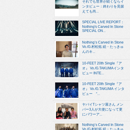
それでも世界が続くならイ
ンタビュー：終わりを見据
えても尚...
SPECIAL LIVE REPORT：
Nothing's Carved In Stone
SPECIAL ON...
Nothing’s Carved In Stone
Vo./G.村松拓 続・たっきゅ
んのキ...
10-FEET 20th Single『ア
オ』 Vo./G.TAKUMAインタ
ビュー INTE...
10-FEET 20th Single『ア
オ』 Vo./G.TAKUMA インタ
ビュー “...
ヤバイTシャツ屋さん メン
バー3人が大使になって更
にパワーア...
Nothing’s Carved In Stone
Vo./G.村松拓 続・たっきゅ