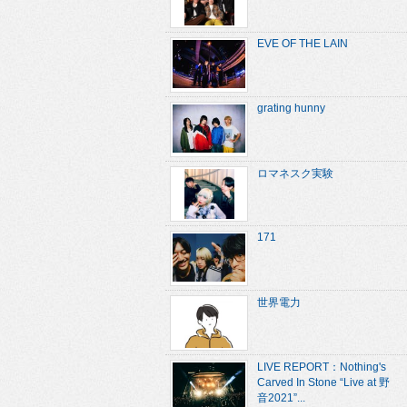
EVE OF THE LAIN
grating hunny
ロマネスク実験
171
世界電力
LIVE REPORT：Nothing's
Carved In Stone “Live at 野
音2021”...