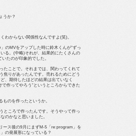
ょうか？
くわからない関係性なんですよ(笑)。
ゆ」のMVをアップした時に鈴木くんが“ずっ
いる。(中略)それが、結果的にたくさんの
ていたのが印象的でした。
思ったことで。それまでは、関わってくれて
いう焦りがあったんです。売れるためにどう
けど、期待したほどの結果は出ていなく
けで作ってやろう”というところからできた
るものを作ったというか。
いうところで作ったんです。そうやって作っ
事なのかなと思いました。
の9月にまずM-5「re:program」を
る」の発展形になっている？