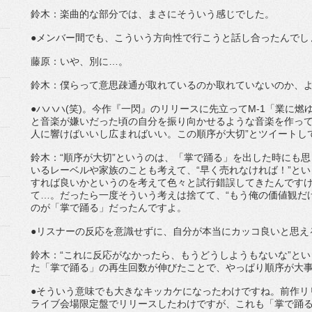
鈴木：楽曲的な部分では、まさにそういう感じでした。
●メンバー間でも、こういう方向性で行こうと話し合ったんでし
藤原：いや、別に…。
鈴木：僕らって意思疎通が取れているのか取れていないのか、よ
●ハハハ(笑)。今作『一閃』のリリースに先立ってM-1「業に燃
と音楽が嫌いだった頃の自分を振り向かせるような音楽を作って
人に響けばいいし広まればいい。この順序が大切”とツイートし
鈴木：“順序が大切”というのは、「掌で踊る」を出した時にも
いるレーベルや家族のことも考えて、“早く売れなければ！”と
すれば良いかというのを考えて色々と試行錯誤してきたんです
て…。だったら一度そういう考えは捨てて、“もう俺の価値観だ
のが「掌で踊る」だったんですよ。
●リスナーの反応を意識せずに、自分が本当にカッコ良いと思え
鈴木：“これに反応がなかったら、もうどうしようもないな”と
た「掌で踊る」の再生回数が伸びたことで、やっぱり順序が大
●そういう意味でも大きなキッカケになったわけですね。前作リリース後
ライブ会場限定盤でリリースしたわけですが、これも「掌で踊