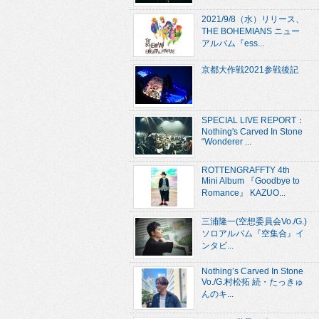
2021/9/8（水）リリース、
THE BOHEMIANS ニュー
アルバム『ess...
京都大作戦2021参戦後記
SPECIAL LIVE REPORT：
Nothing's Carved In Stone
“Wonderer ...
ROTTENGRAFFTY 4th
Mini Album 『Goodbye to
Romance』 KAZUO...
三浦隆一(空想委員会Vo./G.)
ソロアルバム『空集合』イ
ンタビ...
Nothing’s Carved In Stone
Vo./G.村松拓 続・たっきゅ
んのキ...