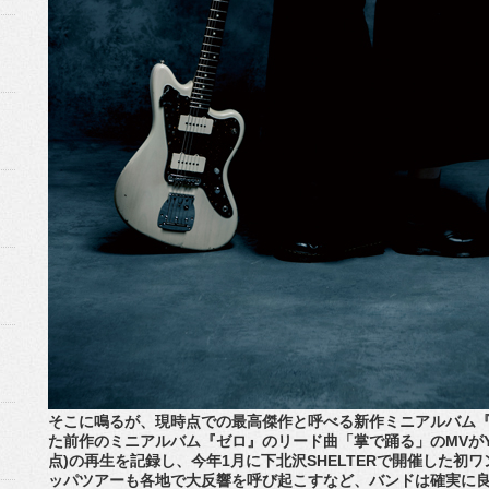
そこに鳴るが、現時点での最高傑作と呼べる新作ミニアルバム『
た前作のミニアルバム『ゼロ』のリード曲「掌で踊る」のMVがYouT
点)の再生を記録し、今年1月に下北沢SHELTERで開催した初ワ
ッパツアーも各地で大反響を呼び起こすなど、バンドは確実に