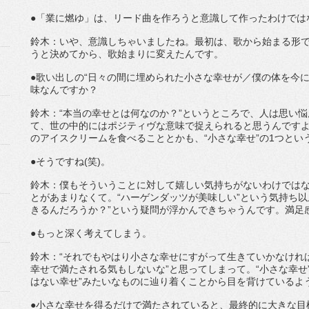
●「業に燃ゆ」は、リード曲を作ろうと意識して作ったわけでは
鈴木：いや、意識しちゃいましたね。最初は、歌から始まる形
うと決めてから、歌始まりに変えたんです。
●歌い出しの“日々の間に埋められた小さな幸せが／僕の体を今
味なんですか？
鈴木：“本当の幸せとは何なのか？”というところで、人は思い悩
て、世の中的にはポジティヴな意味で捉えられると思うんです
のアイスクリームを食べることとかも、“小さな幸せ”の1つとい
●そうですね(笑)。
鈴木：僕もそういうことに対して嬉しい気持ちがないわけでは
とがあまりなくて。“ハーゲンダッツが美味しい”という気持ち以
きるんだろうか？”という疑問が浮かんできちゃうんです。満足
●もっと深く考えてしまう。
鈴木：“それでもやはり小さな幸せにすがって生きていかなけれ
幸せで満たされる気もしないな”と思ってしまって。“小さな幸せ
はない幸せ”みたいなものに辿り着くことから目を背けているよ
●小さな幸せを得るだけで満たされていると、最終的に大きな目