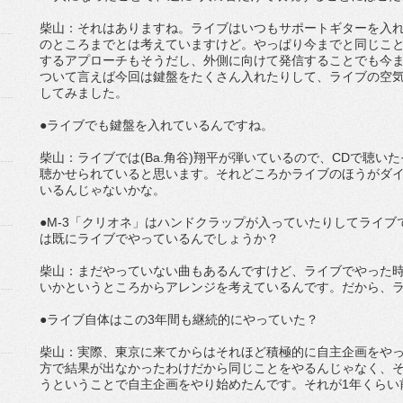
柴山：それはありますね。ライブはいつもサポートギターを入れ
のところまでとは考えていますけど。やっぱり今までと同じこ
するアプローチもそうだし、外側に向けて発信することでも今
ついて言えば今回は鍵盤をたくさん入れたりして、ライブの空
してみました。
●ライブでも鍵盤を入れているんですね。
柴山：ライブでは(Ba.角谷)翔平が弾いているので、CDで聴
聴かせられていると思います。それどころかライブのほうがダ
いるんじゃないかな。
●M-3「クリオネ」はハンドクラップが入っていたりしてライ
は既にライブでやっているんでしょうか？
柴山：まだやっていない曲もあるんですけど、ライブでやった
いかというところからアレンジを考えているんです。だから、
●ライブ自体はこの3年間も継続的にやっていた？
柴山：実際、東京に来てからはそれほど積極的に自主企画をや
方で結果が出なかったわけだから同じことをやるんじゃなく、
うということで自主企画をやり始めたんです。それが1年くらい