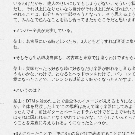
いるわけだから、他人のせいにしてもしょうがない。そういう
だし、それ以上になりたいなら自分がそれ以上にがんばればい
やれることは、自分たちで全部やろうとなって。そう思えるよ
て、みんなで色んなことを話し合ってきたからこそだと思いま
●メンバー全員が充実している。
柴山：名古屋にいる時と比べたら、3人ともどうすれば音楽に集
ね。
●そもそも生活環境自体も、名古屋と東京では違うわけですから
柴山：実家だったら好きな時に好きなだけ楽器が触れるし音も
うもいかないわけで。となるとヘッドホンを付けて、パソコンで
意になったことで、アレンジも以前より細かくなったんですよ
●というのは？
柴山：DTMを始めたことで曲全体のイメージが見えるようにな
か。全体を見渡した上で“この場所はあえて違う楽器にしてみよ
ったんです。前はギターとベースとドラムだけでどこまでやれ
はそれに囚われることなくやれているかな。“こうしたいんだっ
うことを素直に考えられるようになったというか。
●3人になったことで、逆に3人の音だけで表現することにはこ