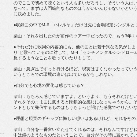
のでここで初めて聴くという人も多いだろうし、そういう人は
なって。まずは入門編的なもののほうがいいんじゃないかとい
に決めました。
●収録曲の中でM-6「ハレルヤ」だけは先に会場限定シングル
柴山：それを出したのが前作のツアー中だったので、もう3年く
●それだけに歌詞の内容的にも、他の曲とは若干異なる気がしま
り”と歌っているのに対して、M-4「センチメンタルシンドロー
反するようなことを歌っていたりもして。
柴山：急ぎ足でずっと行けるほど、現実は甘くなかったっていう
いうところでの環境の違いは出ているかもしれない。
●自分でも心境の変化は感じている？
柴山：もちろん感じていますよ。というより、もうそれだけとい
それをそのまま曲に変えると閉鎖的な感じになっちゃうから。
ンドとして発信するものはもうちょっと開けた感覚でやりたい
●理想と現実のギャップに悔しい想いはあるけれど、それをその
柴山：自分を一番奮い立たせてくれるのは、それなんですけど
中は鏡のようなものだということで。自分がその時に置かれて