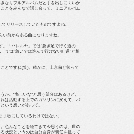
いきなりフルアルバムだと手を出しにくいか
うことをみんなで話し合って、ミニアルバム
としてリリースしていたものですよね。
らい前からある曲になりますね。
す。「ハレルヤ」では“急ぎ足で行く道の
ム」では“急いでは進んで行けない畦道”と相
ことですね(笑)。確かに、上京前と後って
うか。“悔しいな”と思う部分はあるけど、
それは活動する上でのガソリンに変えて、バ
なという想いがあって。
まま歌にしているわけではない。
ね。色んなことを経てきて今思うのは、世の
いる状況というのは自分自身が責任を担って