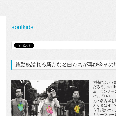
soulkids
躍動感溢れる新たな名曲たちが再び今その
“待望”とい
だろう。sou
ム『ランナー
バム『ENDL
元・名古屋を
となるはずだ
う予想外のア
もサーファー