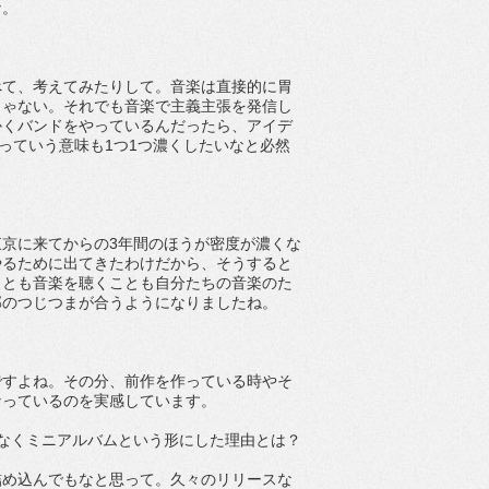
な。
べて、考えてみたりして。音楽は直接的に胃
じゃない。それでも音楽で主義主張を発信し
かくバンドをやっているんだったら、アイデ
っていう意味も1つ1つ濃くしたいなと必然
京に来てからの3年間のほうが密度が濃くな
やるために出てきたわけだから、そうすると
ことも音楽を聴くことも自分たちの音楽のた
部のつじつまが合うようになりましたね。
ですよね。その分、前作を作っている時やそ
なっているのを実感しています。
なくミニアルバムという形にした理由とは？
詰め込んでもなと思って。久々のリリースな