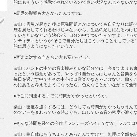
的にもそういう感覚でやれているので良い状況なんじゃないか
●震災の影響も大きかったんですね。
柴山：震災が起きた後に原発問題とかについても自分なりに調
袋を満たしてくれるわけじゃないから、生活の足しになるわけ
ていきたいなという決心が、自分の中でついたんですよ。せっ
ンティティというか“そこで自分たちはこういうことをしている”
的に思うようになったというか。
●音楽に対する向き合い方も変わったと。
柴山：バンドの中での音楽観みたいな部分では、今までよりも東
ったという感覚があって。やっぱり自分たちはちゃんと音楽を
毎日を過ごす中でもその中心には音楽がなきゃいけない。働く
めにあると考えるようになったら、色んなことがつながって全
●そこに到達するまでに時間がかかったというか。
柴山：密度を濃くするには、どうしても時間がかかっちゃうん
のツアーをまわっている時よりも、出している音の密度が濃く
●そんな時間を経ての今作『ランナーズハイ』ですが、フルでは
柴山：曲自体はもうちょっとあったんですけど、無理に全部を