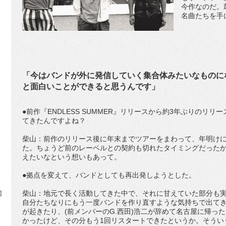
今作なのだ。
名曲たちを手
「今はバンドが外に発信していく集合体みたいなものに
と面白いことができると思うんです」
●前作『ENDLESS SUMMER』リリースから約3年ぶりのリ
てきたんですよね？
柴山：前作のリリース後に年末までツアーをまわって、年明け
た。ちょうど前のレーベルとの契約も切れたタイミングだった
えたいなという想いもあって。
●拠点を変えて、バンドとしても再出発しようとした。
柴山：地元で長く活動してきた中で、それに甘えていた部分も
]
自分たちなりにもう一度バンドを作り直すような気持ちで出て
が起きたり、(前メンバーのG.西田)浩二が辞めて名古屋に帰っ
かったけど、その分もう1回リスタートできたというか。そうい