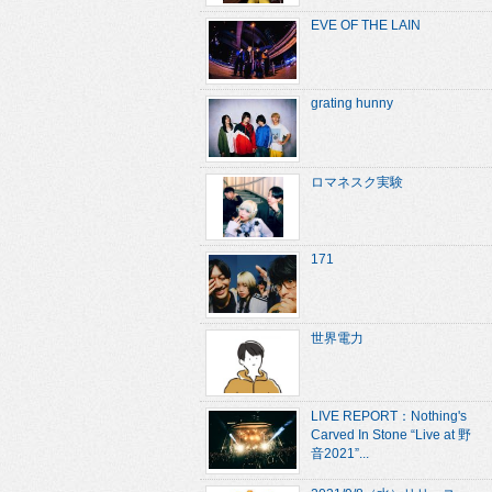
EVE OF THE LAIN
grating hunny
ロマネスク実験
171
世界電力
LIVE REPORT：Nothing's
Carved In Stone “Live at 野
音2021”...