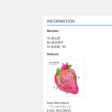
INFORMATION
Member
Vo.柴山慧
Ba.角谷翔平
Dr.深谷陽一郎
Release
New Mini Album
『ランナーズハイ』
EVOL RECORDS