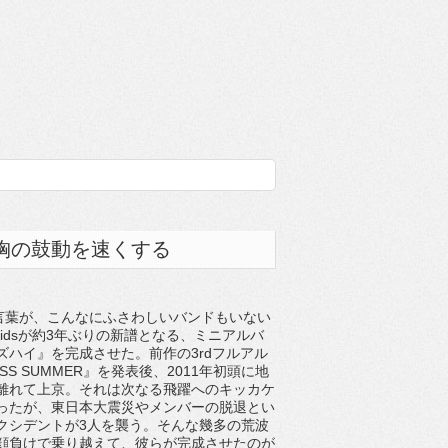
胸の鼓動を速くする
う言葉が、こんなにふさわしいバンドもいない
lkidsが約3年ぶりの新譜となる、ミニアルバ
ズハイ』を完成させた。前作の3rdフルアル
ESS SUMMER』を発表後、2011年初頭に地
離れて上京。それは次なる飛躍へのキッカケ
ったが、東日本大震災やメンバーの脱退とい
クシデントが3人を襲う。そんな幾多の荒波
顔負けで乗り越えて、彼らが完成させたのが