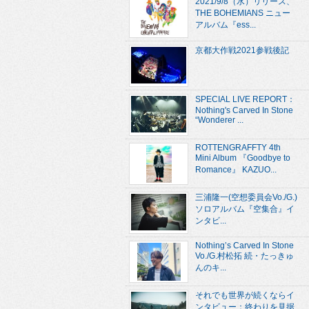
2021/9/8（水）リリース、
THE BOHEMIANS ニュー
アルバム『ess...
京都大作戦2021参戦後記
SPECIAL LIVE REPORT：
Nothing's Carved In Stone
“Wonderer ...
ROTTENGRAFFTY 4th
Mini Album 『Goodbye to
Romance』 KAZUO...
三浦隆一(空想委員会Vo./G.)
ソロアルバム『空集合』イ
ンタビ...
Nothing’s Carved In Stone
Vo./G.村松拓 続・たっきゅ
んのキ...
それでも世界が続くならイ
ンタビュー：終わりを見据