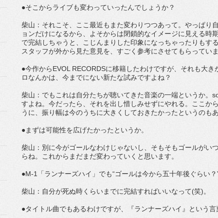
●そこからライブも変わっていったんでしょうか？
柴山：それこそ、ここ最近もまた変わりつつあって。やっぱり
ョンだけになるから、よそからは閉鎖的なイメージに見える時
で完結しちゃうと、こじんまりした印象になっちゃったりもす
スタッフが外から見た意見を、すごく参考にさせてもらってい
●今作からEVOL RECORDSに移籍したわけですが、それも大
ロなんかは、今までにない新たな試みですよね？
柴山：でもこれは自分たちが聴いてきた音楽の一端というか。sou
すよね。今だったら、それを出し惜しみせずにやれる。ここか
うに、振り幅は今のうちに大きくしておきたかったというのも
●まずは可能性を広げたかったというか。
柴山：別に今がゴールなわけじゃないし、そもそもゴールがい
らね。これからまだまだ変わっていくと思います。
●M-1「ランナーズハイ」でも“ゴールは今から五十年後ぐらい？
柴山：自分が死ぬ時くらいまでに完結すればいいなって(笑)。
●タイトル曲でもあるわけですが、『ランナーズハイ』という言