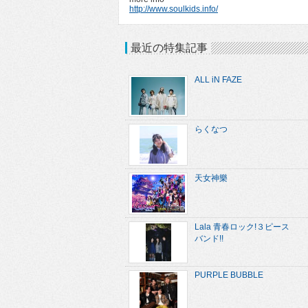
http://www.soulkids.info/
最近の特集記事
ALL iN FAZE
らくなつ
天女神樂
Lala 青春ロック!３ピース
バンド!!
PURPLE BUBBLE