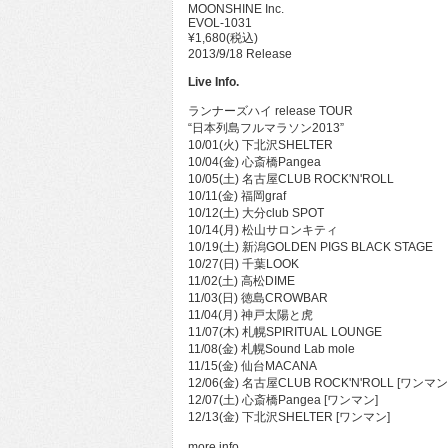
MOONSHINE Inc.
EVOL-1031
¥1,680(税込)
2013/9/18 Release
Live Info.
ランナーズハイ release TOUR
“日本列島フルマラソン2013”
10/01(火) 下北沢SHELTER
10/04(金) 心斎橋Pangea
10/05(土) 名古屋CLUB ROCK'N'ROLL
10/11(金) 福岡graf
10/12(土) 大分club SPOT
10/14(月) 松山サロンキティ
10/19(土) 新潟GOLDEN PIGS BLACK STAGE
10/27(日) 千葉LOOK
11/02(土) 高松DIME
11/03(日) 徳島CROWBAR
11/04(月) 神戸太陽と虎
11/07(木) 札幌SPIRITUAL LOUNGE
11/08(金) 札幌Sound Lab mole
11/15(金) 仙台MACANA
12/06(金) 名古屋CLUB ROCK'N'ROLL [ワンマン
12/07(土) 心斎橋Pangea [ワンマン]
12/13(金) 下北沢SHELTER [ワンマン]
more info