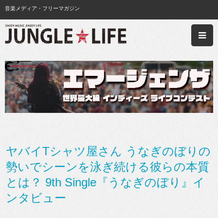
音楽メディア・フリーマガジン
ヤバイTシャツ屋さん うなぎのぼりの
勢いでシーンを泳ぎ続ける彼らの本質
とは？ 9th Single『うなぎのぼり』イ
ンタビュー