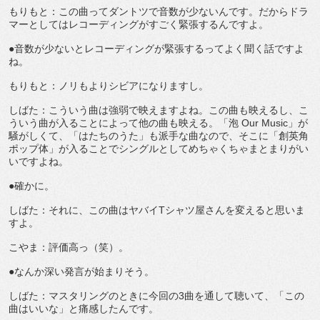
もりもと：この曲ってダントツで音数が少ないんです。だからドラ
マーとしてはレコーディングがすごく緊張するんですよ。
●音数が少ないとレコーディングが緊張するってよく聞く話ですよ
ね。
もりもと：ノリもよりシビアになりますし。
しばた：こういう曲は強弱で映えますよね。この曲も映えるし、こ
ういう曲が入ることによって他の曲も映える。「泡 Our Music」が
騒がしくて、「はたちのうた」も派手な曲なので、そこに「創英角
ポップ体」が入ることでシングルとしてめちゃくちゃまとまりがい
いですよね。
●確かに。
しばた：それに、この曲はヤバイTシャツ屋さんを変えると思いま
すよ。
こやま：評価高っ（笑）。
●なんか深い発言が始まりそう。
しばた：マスタリングのときに今回の3曲を通して聴いて、「この
曲はいいな」と痛感したんです。