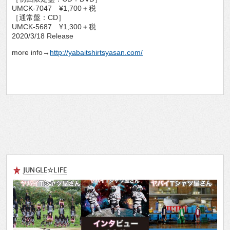
UMCK-7047 ¥1,700＋税
［通常盤：CD］
UMCK-5687 ¥1,300＋税
2020/3/18 Release
more info→
http://yabaitshirtsyasan.com/