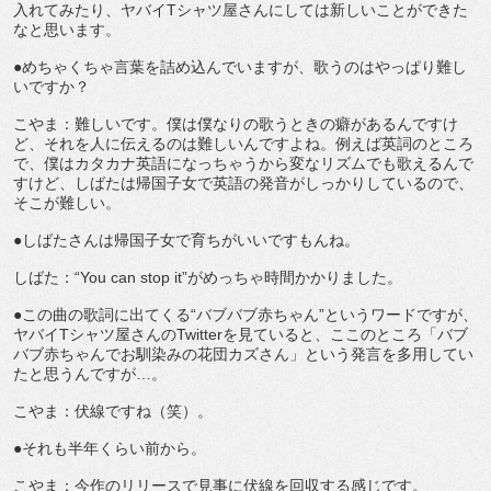
入れてみたり、ヤバイTシャツ屋さんにしては新しいことができた
なと思います。
●めちゃくちゃ言葉を詰め込んでいますが、歌うのはやっぱり難し
いですか？
こやま：難しいです。僕は僕なりの歌うときの癖があるんですけ
ど、それを人に伝えるのは難しいんですよね。例えば英詞のところ
で、僕はカタカナ英語になっちゃうから変なリズムでも歌えるんで
すけど、しばたは帰国子女で英語の発音がしっかりしているので、
そこが難しい。
●しばたさんは帰国子女で育ちがいいですもんね。
しばた：“You can stop it”がめっちゃ時間かかりました。
●この曲の歌詞に出てくる“バブバブ赤ちゃん”というワードですが、
ヤバイTシャツ屋さんのTwitterを見ていると、ここのところ「バブ
バブ赤ちゃんでお馴染みの花団カズさん」という発言を多用してい
たと思うんですが…。
こやま：伏線ですね（笑）。
●それも半年くらい前から。
こやま：今作のリリースで見事に伏線を回収する感じです。