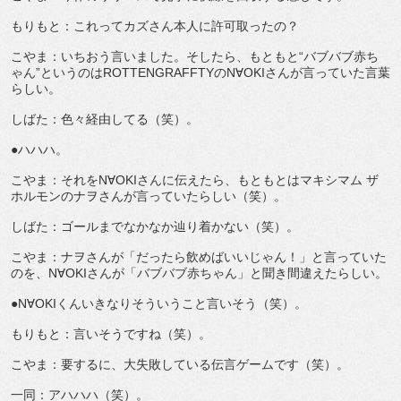
もりもと：これってカズさん本人に許可取ったの？
こやま：いちおう言いました。そしたら、もともと“バブバブ赤ち
ゃん”というのはROTTENGRAFFTYのN∀OKIさんが言っていた言葉
らしい。
しばた：色々経由してる（笑）。
●ハハハ。
こやま：それをN∀OKIさんに伝えたら、もともとはマキシマム ザ
ホルモンのナヲさんが言っていたらしい（笑）。
しばた：ゴールまでなかなか辿り着かない（笑）。
こやま：ナヲさんが「だったら飲めばいいじゃん！」と言っていた
のを、N∀OKIさんが「バブバブ赤ちゃん」と聞き間違えたらしい。
●N∀OKIくんいきなりそういうこと言いそう（笑）。
もりもと：言いそうですね（笑）。
こやま：要するに、大失敗している伝言ゲームです（笑）。
一同：アハハハ（笑）。