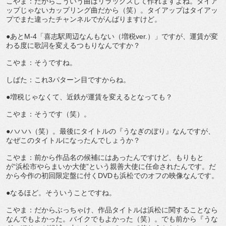
こやま：だからこういう曲はリラックスして作れますよね。タイア
ップじゃないカップリング曲だから（笑）。タイアップはタイアッ
プでまた違ったチャンネルでがんばりますけど。
●あとM-4「喜志駅周辺なんもない（増税ver.）」ですが、運賃が変
わる度に歌詞を変えるつもりなんですか？
こやま：そうですね。
しばた：これ3パターン目ですからね。
●増税じゃなくて、近鉄が運賃を変えるとなっても？
こやま：そうです（笑）。
●ハハハ（笑）。最後にタイトルの『うなぎのぼり』なんですが、
なぜこのタイトルになったんでしょうか？
こやま：前から作品名の候補にはあったんですけど、もりもと
が“浜松市やらまいか大使”という親善大使に任命されたんです。だ
から今作の初回限定盤に付くDVDも浜松でのオフの映像なんです。
●なるほど。そういうことですね。
こやま：だからぶっちゃけ、作品タイトルは浜松に関することなら
なんでもよかった。バイクでもよかった（笑）。でも前から『うな