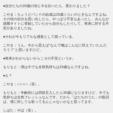
●自分たちの20歳の頃と今を比べたら、変わりました？
こやま：ちょうどバンドの結成は20歳くらいのときなんですよね。
その頃の自分を思い出したら、やっぱり不安もあったし、みんなが
就職サイトに登録していたから自分もしたりして。将来に対する不
安がありましたね。
●それが今もリアルな感覚として残っている。
こやま：うん。今から思えば“なんで俺はこんなに怯えていたんだ
ろう？”と思いますけど。
●将来がわからないからこその不安というか。
もりもと：僕は今でも全然気持ちは20歳なんですよね。
●え？
こやま：ハハハ（笑）。
もりもと：年齢的には四捨五入したら30歳になりますけど、今でも
気持ちは全然フレッシュなんです。だから「はたちのうた」の歌詞
は、僕に対しても歌ってるんじゃないかなと思ってます。
しばた：やば（笑）。