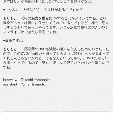
ぎのぼり』が候補の中にあったのでここで使おうかなと。
●ちなみに、大使はどういう役目があるんですか？
もりもと：浜松の魅力を世界にPRすることがメインですね。結構
浜松市の方々は僕にお任せしてくれているんですけど、地元に恩返
しするつもりで色々とやってます。いつか浜松で規模の大きいワン
マンライブができたら最高ですね。
●最高ですね。
もりもと：一応今回のDVDも浜松の魅力を伝えるためのロケだった
ので、このDVDが面白いと思ってもらえれば県外から人が集まって
くれるんじゃないかなと。でもなんといっても“くそDVD”だから好
き勝手やっているので（笑）、楽しんで観ていただけたら嬉しいで
すね。
interview：Takeshi.Yamanaka
assistant：Yuina.Hiramoto