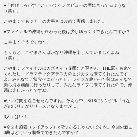
●「伸びしろがすごい」ってインタビューの度に言ってるような
（笑）。
こやま：でもツアーの大事さは改めて実感しました。
●ファイナルの沖縄が終わった後は少しゆっくりできたんですか？
こやま：そうですね〜。
もりもと：こやまさんはかなり沖縄を楽しんでいましたよね
（笑）。
こやま：ファイナルはカズさん（花団）と冠さん（THE冠）も来て
くれたし、ドラマチックアラスカのヒジカタも来てくれたんです
よ。みんなでご飯食べに行ったし、ライブが終わった後はみんなで
美ら海水族館に行ったりして。みんなライブに来てくれたので、沖
縄は楽しかったですね。
●いい時間を過ごせたんですね。そんな中、3/18にシングル『うな
ぎのぼり』がリリースとなりますが…。
3人：はい！
●今回も癒着（タイアップ）が2つあるじゃないですか。今回の新曲
3曲はどういう順番でできたんですか？