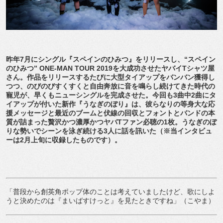
昨年7月にシングル『スペインのひみつ』をリリースし、“スペイン
のひみつ” ONE-MAN TOUR 2019を大成功させたヤバイTシャツ屋
さん。作品をリリースするたびに大型タイアップをバンバン獲得し
つつ、のびのびすくすくと自由奔放に音を鳴らし続けてきた時代の
寵児が、早くもニューシングルを完成させた。今回も3曲中2曲にタ
イアップが付いた新作『うなぎのぼり』は、彼らなりの等身大な応
援メッセージと最近のブームと伏線の回収とフォントとバンドの本
質が詰まった贅沢かつ濃厚かつヤバTファン必聴の1枚。うなぎのぼ
りな勢いでシーンを泳ぎ続ける3人に話を訊いた（※当インタビュ
ーは2月上旬に収録したものです）。
「普段から創英角ポップ体のことは考えていましたけど、歌にしよ
うと決めたのは『まいばすけっと』を見たときですね」（こやま）