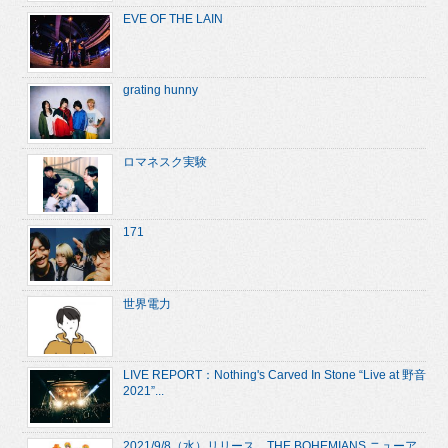
EVE OF THE LAIN
grating hunny
ロマネスク実験
171
世界電力
LIVE REPORT：Nothing's Carved In Stone “Live at 野音
2021”...
2021/9/8（水）リリース、THE BOHEMIANS ニューア