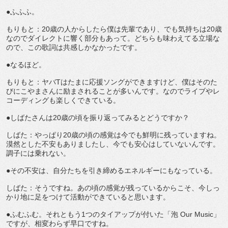
●ふふふ。
もりもと：20歳の人からしたら僕は先輩であり、でも気持ちは20歳
なのでダイレクトに響く部分もあって。どちらも味わえてる立場な
ので、この歌詞は共感しかなかったです。
●なるほど。
もりもと：ヤバTはたまに応援ソングができますけど、僕はそのた
びにこやまさんに励まされることが多いんです。なのでライブやレ
コーディングも楽しくできている。
●しばたさんは20歳の頃を振り返ってみるとどうですか？
しばた：やっぱり20歳の頃の感覚は今でも鮮明に残っていますね。
漠然とした不安もありましたし、今でも安心はしていないんです。
調子には乗れない。
●その不安は、自分たちを引き締めるエネルギーにもなっている。
しばた：そうですね。あの頃の感覚が残っているからこそ、今しっ
かり地に足をつけて活動ができていると思います。
●ふむふむ。それともう1つのタイアップが付いた「泡 Our Music」
ですが、相変わらず早口ですね。