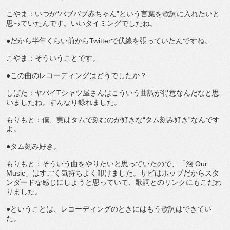
こやま：いつか“バブバブ赤ちゃん”という言葉を歌詞に入れたいと
思っていたんです。いいタイミングでしたね。
●だから半年くらい前からTwitterで伏線を張っていたんですね。
こやま：そういうことです。
●この曲のレコーディングはどうでしたか？
しばた：ヤバイTシャツ屋さんはこういう曲調が得意なんだなと思
いましたね。すんなり録れました。
もりもと：僕、実はタムで刻むのが好きな“タム刻み好き”なんです
よ。
●タム刻み好き。
もりもと：そういう曲をやりたいと思っていたので、「泡 Our
Music」はすごく気持ちよく叩けました。サビはポップだからスタ
ンダードな感じにしようと思っていて、歌詞とのリンクにもこだわ
りました。
●ということは、レコーディングのときにはもう歌詞はできてい
た。