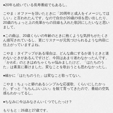
●20年も続いている長寿番組でもあるし。
こやま：オファーを頂いたときに「20周年と成人をイメージしてほ
しい」と言われたんです。なので自分が20歳の頃を思い出したり、
20歳のちょっと上の先輩からの目線も入れた歌詞にしたいなと思い
まして。
●この曲は、20歳くらいの年齢のときに抱くような気持ちがたくさ
ん描写されているし、更にリスナーが元気づけられるような内容に
仕上がっていますよね。
こやま：タイアップがある場合は、どんな曲にするか迷うときと迷
わないときがあるんですけど、今回はあまり迷わなかったんです。
「かわE」のときはめちゃくちゃ悩みましたけど、「はたちのう
た」は素直に書けました。変なことを歌おうとも思わなかったし。
●確かに「はたちのうた」は変なこと歌ってない。
こやま：ちょっと癖のあるシンプルな応援歌、くらいにしたかっ
た。ずっと『ちちんぷいぷい』を観て育ってきたので、番組の空気
感もわかってるし。
●ちなみに今はみなさんいくつでしたっけ？
もりもと：26歳と27歳です。