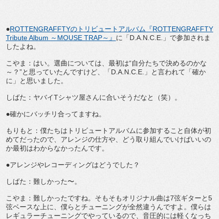
●
ROTTENGRAFFTYのトリビュートアルバム『ROTTENGRAFFTY
Tribute Album ～MOUSE TRAP～』
に「D.A.N.C.E.」で参加されま
したよね。
こやま：はい。選曲については、最初は“自分たちで決めるのかな
～？”と思っていたんですけど、「D.A.N.C.E.」と言われて「確か
に」と思いました。
しばた：ヤバイTシャツ屋さんに合いそうだなと（笑）。
●確かにバッチリ合ってますね。
もりもと：僕たちはトリビュートアルバムに参加すること自体が初
めてだったので、アレンジの仕方や、どう取り組んでいけばいいの
か最初はわからなかったんです。
●アレンジやレコーディングはどうでした？
しばた：難しかった〜。
こやま：難しかったですね。そもそもオリジナル曲は7弦ギターと5
弦ベースな上に、僕らとチューニングが全然違うんですよ。僕らは
レギュラーチューニングでやっているので、音圧的には軽くなっち