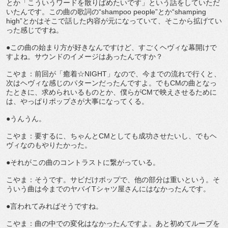
とか「こういうワードを散りばめたいです」という話をしていただ
いたんです。この曲の歌詞の“shampoo people”とか“shamping
high”とかはそこで話した内容が元になっていて、そこから拡げてい
った感じですね。
●この曲の始まり方が好きなんですけど、すごくヘヴィな幕開けで
すよね。サウンドのイメージはあったんですか？
こやま：前回が「癒着☆NIGHT」なので、今までの流れで行くと、
次はヘヴィな感じのパターンだったんですよ。でもCMの曲となっ
たときに、求められいるものとか、僕らがCMで映えさせるために
は、やっぱりポップさが大事になってくる。
●うんうん。
こやま：要するに、ちゃんとCMとしても成功させたいし、でもヘ
ヴィなのもやりたかった。
●それがこの曲のコントラストに繋がっている。
こやま：そうです。サビだけポップで、他の部分は重いという。そ
ういう曲は今までのヤバイTシャツ屋さんにはなかったんです。
●言われてみればそうですね。
こやま：曲の中での変化はなかったんですよ。あと初めてループを