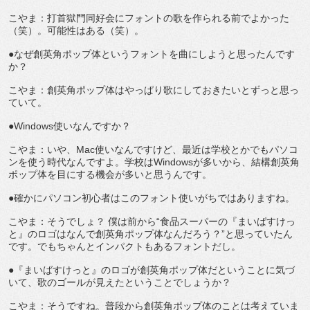
こやま：打首獄門同好会にフォントの歌を作られる前でよかった
（笑）。可能性はある（笑）。
●なぜ創英角ポップ体というフォントを曲にしようと思ったんです
か？
こやま：創英角ポップ体はやっぱり歌にしておきたいとずっと思っ
ていて。
●Windows使いなんですか？
こやま：いや、Mac使いなんですけど、最近は学校とかでもパソコ
ンを使う時代なんですよ。学校はWindowsが多いから、結構創英角
ポップ体を目にする機会が多いと思うんです。
●確かにパソコン初心者はこのフォント使いがちではありますね。
こやま：そうでしょ？ 僕は前から“食品スーパーの『まいばすけっ
と』のロゴはなんで創英角ポップ体なんだろう？”と思っていたん
です。でもちゃんとインパクトもあるフォントだし。
●『まいばすけっと』のロゴが創英角ポップ体だということに気づ
いて、歌のゴールが見えたということでしょうか？
こやま：そうですね。普段から創英角ポップ体のことは考えていま