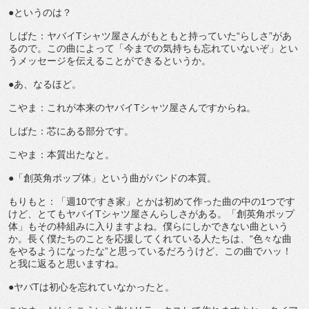
●というのは？
しばた：ヤバイTシャツ屋さんがもともと持っていた“らしさ”があ
るので。この曲によって「今までの気持ちも忘れていないぞ」とい
うメッセージを伝えることができるというか。
●あ、なるほど。
こやま：これが本来のヤバイTシャツ屋さんですからね。
しばた：芯にある部分です。
こやま：本質出たなと。
●「創英角ポップ体」という曲がバンドの本質。
もりもと：「週10ですき家」とかは初めて作った曲の中の1つです
けど、とてもヤバイTシャツ屋さんらしさがある。「創英角ポップ
体」もその枠組みに入りますよね。僕らにしかできない曲という
か。長く僕たちのことを応援してくれている人たちは、“色々な曲
をやるようになったな”と思っているだろうけど、この曲でハッ！
と我に返ると思いますね。
●ヤバTは初心を忘れていなかったと。