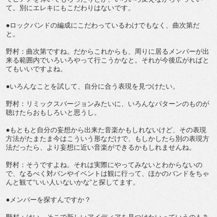
て。別にエレキにもこだわりはないです。
●ロックバンドの編成にこだわっているわけでもなく、曲次第だ
と。
野村：曲次第ですね。だからこれからも、周りに居るメンバーが出
来る範囲内でいろいろやって行こうかなと。それが今後広がればと
てもいいですよね。
●いろんなことを試して、自分に合う表現を見つけたい。
野村：リミックスバージョンみたいに、いろんなパターンのものが
聴けたらおもしろいと思うし。
●もともと自分の妄想から出来た音楽かもしれないけど、その表現
方法がたまたま今はこういう形なだけで、もしかしたら別の表現方
法だったら、より妄想に近い音楽ができるかもしれませんね。
野村：そうですよね。それは実際にやってみないとわからないの
で、なるべく対バンやイベントは観に行って、ほかのバンドをちゃ
んと観て“いい人いないかな”と探してます。
●メンバーを探すんですか？