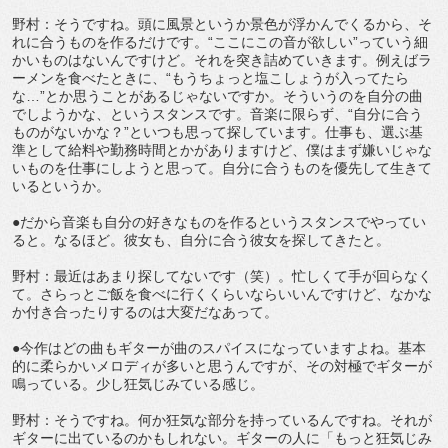
野村：そうですね。頭に風景というか景色が浮かんでくるから、そ
れに合うものを作るだけです。“ここにこの音が欲しい”っていう細
かいものはないんですけど。それを突き詰めていきます。例えばラ
ーメンを食べたときに、“もうちょっと塩こしょうが入ってたら
な…”とか思うことがあるじゃないですか。そういうのを自分の曲
でしようかな、というスタンスです。音楽に限らず、“自分に合う
ものがないかな？”といつも思って探しています。仕事も、選ぶ基
準として給料や勤務時間とかがありますけど、僕はまず嫌いじゃな
いものを仕事にしようと思って。自分に合うものを優先して生きて
いるというか。
●だから音楽も自分の好きなものを作るというスタンスでやってい
ると。なるほど。彼女も、自分に合う彼女を探してきたと。
野村：最近はあまり探してないです（笑）。忙しくて手が回らなく
て。さらっとご飯を食べに行くくらいならいいんですけど、なかな
か付き合ったりするのは大変だなあって。
●今作はどの曲もギターが曲のスパイスになっていますよね。基本
的に柔らかいメロディが多いと思うんですが、その対極でギターが
鳴っている。少し狂気じみている感じ。
野村：そうですね。何か狂気な部分を持っているんですね。それが
ギターに出ているのかもしれない。ギターの人に「もっと狂気じみ