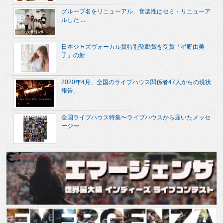
グループ名をリニューアル、音楽性はセミ・リニューア
ルした ...
日本ジャズヴォーカル賞特別奨励賞を受賞「星野由美
子」の新...
2020年4月、全国のライブハウス関係者47人からの現状
報告。
全国ライブハウス特集〜ライブハウスから届いたメッセ
ージ〜