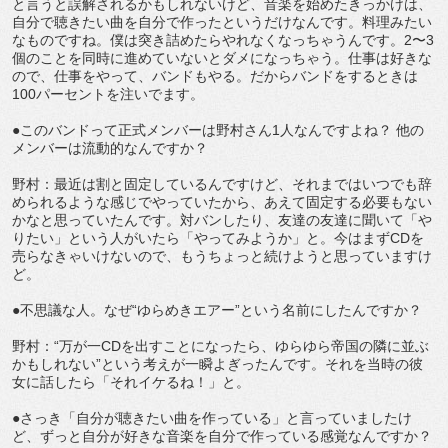
と言うと誤解されるかもしれないけど、音楽を始めたきっかけは、
自分で聴きたい曲を自分で作ったというだけなんです。料理みたい
なものですね。僕は突き詰めたらやれなくなっちゃうんです。2〜3
個のことを同時に進めていないとダメになっちゃう。仕事は好きな
ので、仕事をやって、バンドもやる。だからバンドをするときは
100パーセントを注いでます。
●このバンドって正式メンバーは野村さん1人なんですよね？ 他の
メンバーは流動的なんですか？
野村：最近は割と固定しているんですけど、それまではいつでも辞
められるような感じでやっていたから、あえて固定する必要もない
かなと思っていたんです。対バンしたり、友達の友達に聞いて「や
りたい」という人がいたら「やってみようか」と。今はまずCDを
売らなきゃいけないので、もうちょっと続けようと思っていますけ
ど。
●不思議な人。なぜ“ゆらめきエアー”という名前にしたんですか？
野村：“万が一CDを出すことになったら、ゆらゆら帝国の隣に並ぶ
かもしれない”という考えが一瞬よぎったんです。それを当時の彼
女に話したら「それイケるね！」と。
●さっき「自分が聴きたい曲を作っている」と言っていましたけ
ど、ずっと自分が好きな音楽を自分で作っている感覚なんですか？