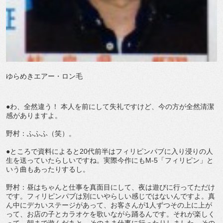
ゆらめきエアー・ロン毛
●わ、全然違う！ 本人を前にして失礼ですけど、今の方が全然清潔
感がありますよ。
野村：ふふふ（笑）。
●ところで資料によると20代前半はフィリピンパブに入り浸りの人
生を送っていたらしいですね。実際今作にもM-5「フィリピン」と
いう曲もあったりするし。
野村：昼はちゃんと仕事を真面目にして、夜は遊びに行ってただけ
です。フィリピンパブは別にいやらしい感じではないんですよ。真
ん中にデカいステージがあって、お客さんが1人ずつその上に上が
って、お店の子とカラオケを歌いながら踊るんです。それが楽しく