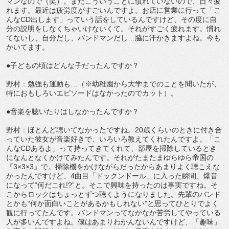
マンなので（笑）。まだこういうことに慣れていないので、日々疲
れます。最近は疲労度がすごいんですよ。お店に営業に行って「こ
んなCD出します」っていう話をしているんですけど、その度に自
分の説明をしなくちゃいけないくて。それがすごく疲れます。慣れ
てないし、自分だし、バンドマンだし…脇に汗かきますよね。今も
かいてます。
●子どもの頃はどんな子だったんですか？
野村：勉強も運動も…（※幼稚園から大学までのことを聞いたが、
特におもしろいエピソードはなかったのでカット）。
●音楽を聴いたりはしなかったんですか？
野村：ほとんど聴いてなかったですね。20歳くらいのときに付き合
っていた彼女が音楽好きで、いろいろ教えてくれたんですよ。「こ
んなCDあるよ」って持ってきてくれて、部屋を掃除しているとき
になんとなくかけてみたんです。それがたまたまゆらゆら帝国の
『3×3×3』で。掃除機をかけながらだったからあまりよく聴こえな
かったんですけど、4曲目「ドックンドール」に入った瞬間、爆音
になって“何だこれ!?”と。そこで興味を持ったのは事実ですね。そ
こからロックはちょっとずつ聴くようになりました。先輩のバンド
とかも“何か面白いことがあるかもしれない”と思ってひとりでよく
観に行ってたんです。バンドマンってなかなか苦労してやっている
人が多いんですよね。僕はあまりわかんないんですけど、「趣味」