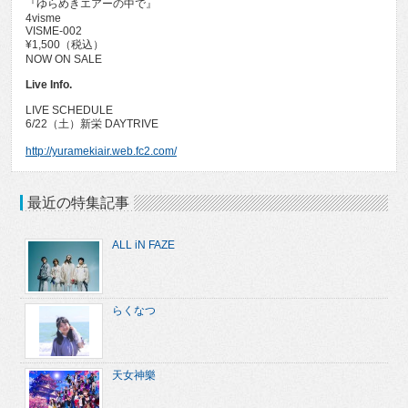
『ゆらめきエアーの中で』
4visme
VISME-002
¥1,500（税込）
NOW ON SALE
Live Info.
LIVE SCHEDULE
6/22（土）新栄 DAYTRIVE
http://yuramekiair.web.fc2.com/
最近の特集記事
ALL iN FAZE
らくなつ
天女神樂