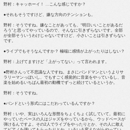
野村：キャッホーイ！ …こんな感じですか？
●それもそうですけど、嫌な方向のテンションも。
野村：そうですね。嫌なことがあっても、“明日いいことがあるだ
ろう”と思ってやっているので、そんなに引きずらないです。全部
が全部そういうわけじゃないですけど、小さいことは引きずらない
です。
●ライブでもそうなんですか？ 極端に感情が上がったりはしない？
野村：上げてますけど「上がってない」って言われます。
●野村さんって不思議な人ですね。まさにバンドマンというよりサ
ラリーマンっぽいし、でもすごく感覚的に音楽をやっているし、音
楽を始めるいちばん最初の動機でずっと続けているというか。
野村：そうですね。
●バンドという形式にはこだわっているんですか？
野村：いや、実はいろんな形態をちょくちょく試していて。最初に
やっていたベースの人はジャズをやっているから、ウッドベースが
弾けるんですよ。その2人でライブをやったりとか、その人に敢え
てピアノを弾いてもらったりとか、いろいろ変えながらやってい