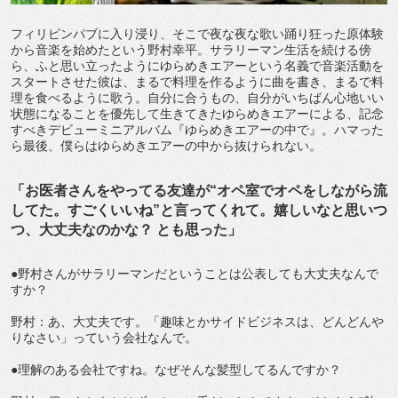
フィリピンパブに入り浸り、そこで夜な夜な歌い踊り狂った原体験
から音楽を始めたという野村幸平。サラリーマン生活を続ける傍
ら、ふと思い立ったようにゆらめきエアーという名義で音楽活動を
スタートさせた彼は、まるで料理を作るように曲を書き、まるで料
理を食べるように歌う。自分に合うもの、自分がいちばん心地いい
状態になることを優先して生きてきたゆらめきエアーによる、記念
すべきデビューミニアルバム『ゆらめきエアーの中で』。ハマった
ら最後、僕らはゆらめきエアーの中から抜けられない。
「お医者さんをやってる友達が“オペ室でオペをしながら流
してた。すごくいいね”と言ってくれて。嬉しいなと思いつ
つ、大丈夫なのかな？ とも思った」
●野村さんがサラリーマンだということは公表しても大丈夫なんで
すか？
野村：あ、大丈夫です。「趣味とかサイドビジネスは、どんどんや
りなさい」っていう会社なんで。
●理解のある会社ですね。なぜそんな髪型してるんですか？