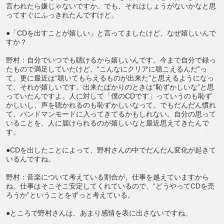
言われたら嫌じゃないですか。でも、それはしょうがないかなと思
ってすぐにふっきれたんですけど。
●「CDを出すことが嬉しい」と言ってましたけど、なぜ嬉しいんで
すか？
野村：自分でいつでも聴けるから嬉しいんです。今まで自分で録っ
たもので満足していたけど、“こんなにクリアに聴こえるんだ”っ
て。更に最近は“聴いてもらえるものが出来た”と思えるようになっ
て、それが嬉しいです。出来たばかりのときは“恥ずかしいな”と思
っていたんですよ。人に対して「僕のCDです」っていうのも恥ず
かしいし、声を聴かれるのも恥ずかしいなって。でもだんだん慣れ
て、バンドマンモードに入ってきてるかもしれない。自分の思って
いることを、人に届けられるのが嬉しいなと最近思えてきたんで
す。
●CDを出したことによって、野村さんの中でだんだん変化が起きて
いるんですね。
野村：音楽について考えている割合が、仕事を越えていますから
ね。仕事はそこそこ安定してくれているので、“どうやってCDを売
ろうか”ということをずっと考えている。
●ところで野村さんは、あまり感情を表に出さないですね。