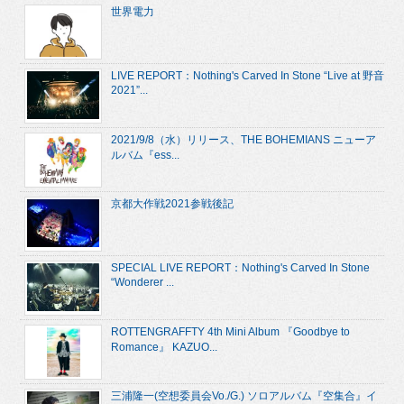
世界電力
LIVE REPORT：Nothing's Carved In Stone “Live at 野音
2021”...
2021/9/8（水）リリース、THE BOHEMIANS ニューア
ルバム『ess...
京都大作戦2021参戦後記
SPECIAL LIVE REPORT：Nothing's Carved In Stone
“Wonderer ...
ROTTENGRAFFTY 4th Mini Album 『Goodbye to
Romance』 KAZUO...
三浦隆一(空想委員会Vo./G.) ソロアルバム『空集合』イ