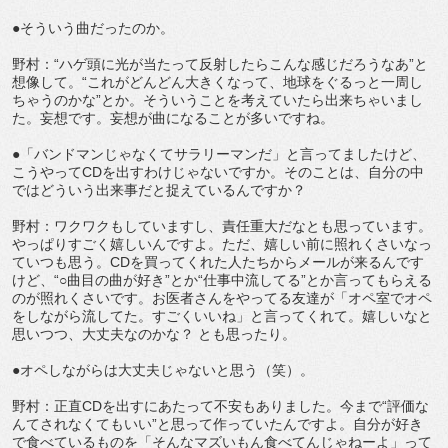
●そういう曲だったのか。
野村：“ハゲ頭に光が当たって反射したらこんな感じだろうなあ”と
想像して。“これがどんどん大きくなって、地球をぐるっと一周し
ちゃうのかな”とか。そういうことを考えていたら出来ちゃいまし
た。妄想です。妄想が曲になることが多いですね。
●「バンドマンじゃなくてサラリーマンだ」と言ってましたけど、
こうやってCDを出すわけじゃないですか。そのことは、自分の中
ではどういう出来事だと捉えているんですか？
野村：ワクワクもしていますし、責任重大だなとも思っています。
やっぱりすごく嬉しいんですよ。ただ、嬉しい前に照れくさいなっ
ていつも思う。CDを買ってくれた人たちからメールが来るんです
けど、“○曲目の曲が好き”とか“仕事中流してる”とか言ってもらえる
のが照れくさいです。お医者さんをやってる友達が「オペ室でオペ
をしながら流してた。すごくいいね」と言ってくれて。嬉しいなと
思いつつ、大丈夫なのかな？ とも思ったり。
●オペしながらは大丈夫じゃないと思う（笑）。
野村：正直CDを出すにあたって不安もありました。今まで“評価な
んてされなくてもいい”と思って作っていたんですよ。自分が好き
で食べているものを「そんなマズいもん食べてんじゃねーよ」って