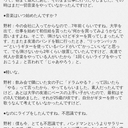
って。朝まで遊んだあと、そのまま仕事に行ったりしました。その
時はまだ一切音楽をやっていなかったんですけど。
●音楽はいつ始めたんですか？
野村：今の会社に入ってからなので…7年前くらいですね。大学を
出て、仕事を始めて初任給を貰ったら“何かを買ってみようかな”と
思いますよね。そこで、弾けないけどギターを買ってしまったんで
す。たまたま友達のバンドを観に行ったとき、“リッケンバッカ
ー”というギターを使っているバンドがいて“かっこいいな”と思っ
て。でも弾けないから2年くらい放置していたんですけど、友達で
何人か音楽をやっている人がいたから「1回くらいライブをやって
おこうよ」と言われて「じゃあやろう」と。
●軽いな。
野村：飲み会で隣にいた女の子に「ドラムやる？」って訊いたら
「やる」って言ったから、やってもらいました。素人だったんです
けど。あとは大学の友達にベースの上手い子がいたので、最初はそ
の3人で始めました。それが25歳の頃です。自分がギターを持って
歌うなんて考えてもいなかったんですけど。
●なのにライブをしたんですね。不思議ですね。
野村：僕も今、とても不思議です。バンドマンというよりサラリー