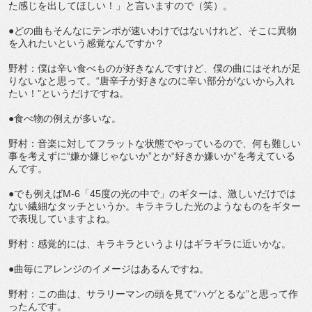
た感じを出してほしい！」と言いますので（笑）。
●どの曲もそんなにテンポが速いわけではないけれど、そこに異物
を入れたいという感覚なんですか？
野村：僕は辛い食べものが好きなんですけど、僕の曲にはそれが足
りないなと思って。“唐辛子が好きなのに辛い部分がないから入れ
たい！”というだけですね。
●食べ物の例えが多いな。
野村：音楽に対してフラットな状態でやっているので、何も難しい
事を考えずに“嫌か嫌じゃないか”とか“好きか嫌いか”を考えている
んです。
●でも例えばM-6「45度の光の中で」のギターは、激しいだけでは
ない繊細なタッチというか。キラキラした光のようなものをギター
で表現していますよね。
野村：感覚的には、キラキラというよりはギラギラに近いかな。
●曲毎にアレンジのイメージはあるんですね。
野村：この曲は、サラリーマンの頭を見て“ハゲとるな”と思って作
ったんです。