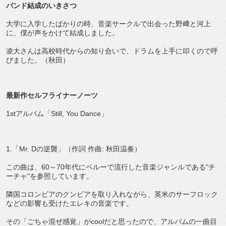
バンド結成のいきさつ
大学に入学したばかりの時、音楽サークルで出会った野﨑と河上
に、僕が声をかけて結成しました。
凌大さんは高校時代からの知り合いで、ドラムを上手に叩くので呼
びました。（秋田）
最新作セルフライナーノーツ
1stアルバム「Still, You Dance」
1.「Mr. Dの逆襲」（作詞 作曲: 秋田温奏）
この曲は、60～70年代にペルーで流行した音楽ジャンルである"チ
ーチャ"を参照しています。
隣国コロンビアのクンビアを取り入れながら、英米のサーフロック
などの影響も受けたエレキの音楽です。
その「ごちゃ混ぜ感覚」がcoolだと思ったので、アルバムの一曲目