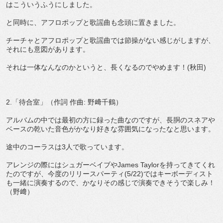
はこういうふうにしました。
と同時に、アフロポップと歌謡曲も念頭に置きました。
チーチャとアフロポップと歌謡曲では節操がない感じがしますが、
それにも意図があります。
それは一体なんなのかというと、長くなるのでやめます！(秋田)
2.「待合室」（作詞 作曲: 野﨑千鶴）
アルバムの中では最初の方に録った曲なのですが、長胴のスネアや
ベースの乾いた音色がかなり好きな雰囲気になったなと思います。
途中のコーラスは3人で歌っています。
アレンジの際にはシュガーベイブやJames Taylorを持ってきてくれ
たのですが、今度のリリースパーティ(5/22)ではキーボーディスト
も一緒に演奏するので、かなりその感じで演奏できそうで楽しみ！
（野﨑）