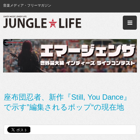
音楽メディア・フリーマガジン
座布団忍者、新作『Still, You Dance』
で示す”編集されるポップ“の現在地