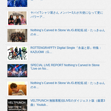
ヤバイTシャツ屋さん メンバー3人が大使になって更に
パワーア...
Nothing’s Carved In Stone Vo./G.村松拓 続・たっきゅん
のキ...
ROTTENGRAFFTY Digital Single『永遠と影』特集：
KAZUOMI（G....
SPECIAL LIVE REPORT Nothing’s Carved In Stone
“Live on No...
Nothing’s Carved In Stone Vo./G.村松拓 続・たっきゅん
のキ...
VELTPUNCH 無観客配信LIVEのダイジェスト版（厳選3
曲）Youtub...