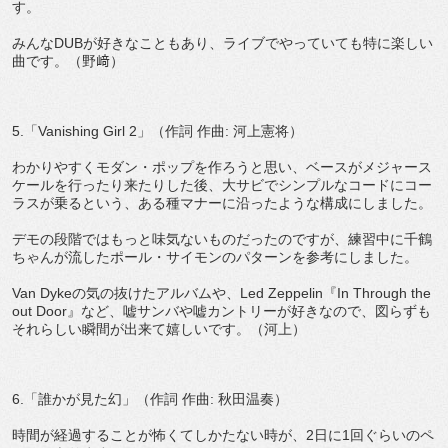
す。
みんなDUBが好きなこともあり、ライブでやっていても特に楽しい
曲です。（野﨑）
5.「Vanishing Girl 2」（作詞 作曲: 河上憲将）
わかりやすくモダン・ポップを作ろうと思い、ベースがメジャース
ケールを行ったり来たりした後、大サビでシンプルなコードにコー
ラスが乗るという、ある種マナーに沿ったような構成にしました。
デモの段階ではもっと味気ないものだったのですが、練習中に千鶴
ちゃんが流したポール・サイモンのパターンを参考にしました。
Van Dykeの気の抜けたアルバムや、Led Zeppelin『In Through the
out Door』など、嘘サンバや嘘カントリーが好きなので、図らずも
それらしい瞬間が出来て嬉しいです。（河上）
6.「誰かが見た幻」（作詞 作曲: 秋田温奏）
時間が経過することが怖くてしかたない時が、2日に1回ぐらいのペ