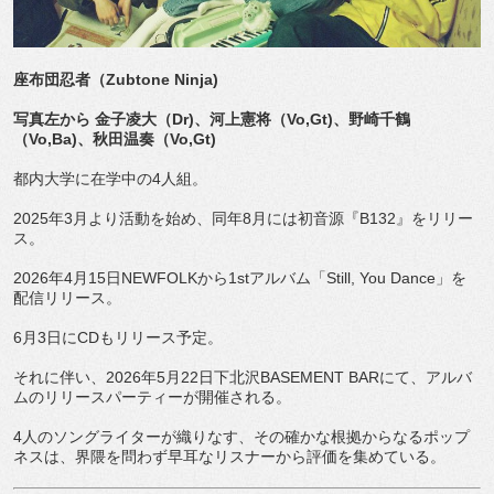
座布団忍者（
Zubtone Ninja)
写真左から
金子凌大（
Dr)
、河上憲将（
Vo,Gt)
、野崎千鶴
（
Vo,Ba)
、秋田温奏（
Vo,Gt)
都内大学に在学中の4人組。
2025年3月より活動を始め、同年8月には初音源『B132』をリリー
ス。
2026年4月15日NEWFOLKから1stアルバム「Still, You Dance」を
配信リリース。
6月3日にCDもリリース予定。
それに伴い、2026年5月22日下北沢BASEMENT BARにて、アルバ
ムのリリースパーティーが開催される。
4人のソングライターが織りなす、その確かな根拠からなるポップ
ネスは、界隈を問わず早耳なリスナーから評価を集めている。