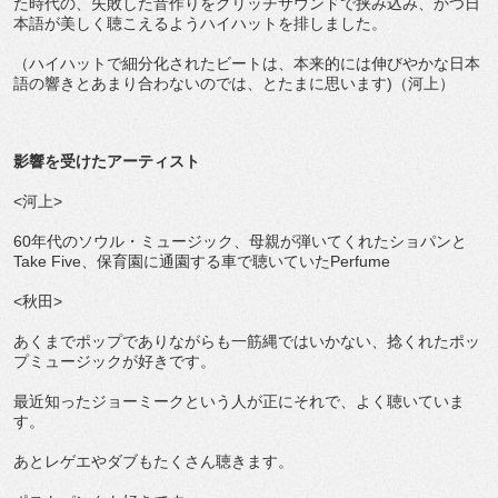
た時代の、失敗した音作りをグリッチサウンドで挟み込み、かつ日
本語が美しく聴こえるようハイハットを排しました。
（ハイハットで細分化されたビートは、本来的には伸びやかな日本
語の響きとあまり合わないのでは、とたまに思います)（河上）
影響を受けたアーティスト
<河上>
60年代のソウル・ミュージック、母親が弾いてくれたショパンと
Take Five、保育園に通園する車で聴いていたPerfume
<秋田>
あくまでポップでありながらも一筋縄ではいかない、捻くれたポッ
プミュージックが好きです。
最近知ったジョーミークという人が正にそれで、よく聴いていま
す。
あとレゲエやダブもたくさん聴きます。