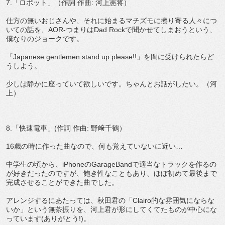
7.「ロボット」（作詞 作曲: 河上憲将）
仕方の無いおじさんや、それに始まるマチズモに擦り寄る人々につ
いての話を、AOR-つまりはDad Rockで聞かせてしまおうという、
僕なりのジョークです。
「Japanese gentlemen stand up please!!」を間に受けられたらど
うしよう。
少しは静かに座っていて欲しいです。ちゃんとお話がしたい。（河
上）
8.「快速電車」(作詞 作曲: 野﨑千鶴）
16歳の時に作った曲なので、何も覚えていないに近い…
中学生の頃から、iPhoneのGarageBandで適当なトラックを作るの
が好きだったのですが、飽き性なこともあり、ほぼ初めて最後まで
完成させることができた曲でした。
アレンジするにあたっては、秋田君の「Clairo的な雰囲気にならな
いか」という無茶振りを、河上君が形にしてくてたものが中心にな
っています(ありがとう!)。