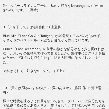
途中のベースラインは完全に、私の大好きなkhruangbinの『white
gloves』です。（野﨑）
9.「川を下って」(作詞 作曲: 河上憲将）
Blue Nile『Let's Go Out Tonight』が40分続くアルバムがあれば、
それが僕のベストアルバムだなと普段から思っています。
Prince『Last December』の前半の静かな部分がもう少し長ければ
な、と思いその気持ちで作ってみましたが、製作中にゴスペルを聴
いたせいで気持ちを抑えられず、結果大団円になってしまいまし
た。
それはそれで、好きなのでOK。（河上）
10.「貴方は踊るのをやめない・愛のありか」 (作詞 作曲: 河上憲
将）
様々な時代を辿るように曲を紡いできて、グローバルに自分たちを
客観視する必要があると考え、作りました。デジタルが発展し始め