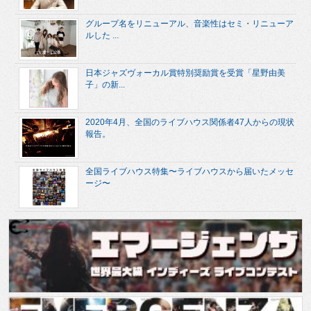
グループ名をリニューアル、音楽性はセミ・リニューア
ルした ...
日本ジャズヴォーカル賞特別奨励賞を受賞「星野由美
子」の新...
2020年4月、全国のライブハウス関係者47人からの現状
報告。
全国ライブハウス特集〜ライブハウスから届いたメッセ
ージ〜