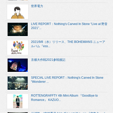
世界電力
LIVE REPORT：Nothing's Carved In Stone “Live at 野音
2021”...
2021/9/8（水）リリース、THE BOHEMIANS ニューア
ルバム『ess...
京都大作戦2021参戦後記
SPECIAL LIVE REPORT：Nothing's Carved In Stone
“Wonderer ...
ROTTENGRAFFTY 4th Mini Album 『Goodbye to
Romance』 KAZUO...