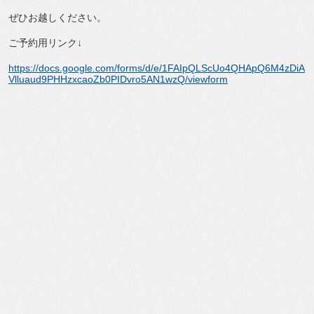
ぜひお越しください。
ご予約用リンク↓
https://docs.google.com/forms/d/e/1FAIpQLScUo4QHApQ6M4zDiA
Vlluaud9PHHzxcaoZb0PIDvro5AN1wzQ/viewform