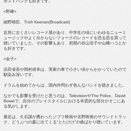
ポストパンクも好きです。
<野﨑>
細野晴臣、Trish Keenan(Broadcast)
近所に古くさいレコード屋があり、中学生の頃にいわゆるニューミ
ュージックやよく分からないフォークのレコードを恐る恐る買って
聴いていました。その影響もあり、初期の谷山浩子や山﨑ハコとか
も好きです。
<金子>
浜田省吾や岡村靖幸は、実家の車で小さい頃からかかっていたので
馴染み深いです。
ドラムを始めてからは、国内外問わず色んなバンドを聴きました。
なかでも影響を受けたと思うのは、TelevisionやThe Police、David
Bowieで、自分のプレイスタイルにおける本質的な部分がそこにあ
る気がします。
最近は、久石譲が携わったジブリ映画や北野映画のサウンドトラッ
ク、どうぶつの森に出てくる“とたけけ”の曲ばかり聴いています。