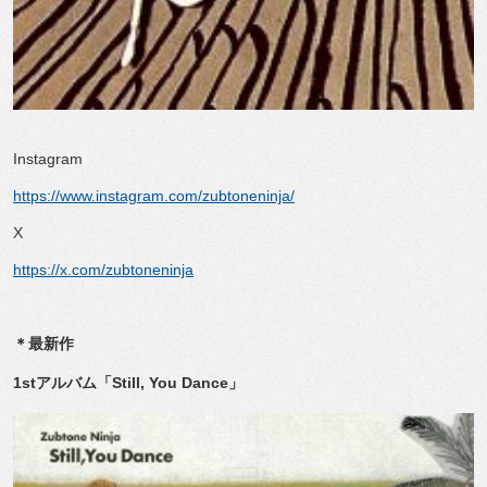
Instagram
https://www.instagram.com/zubtoneninja/
X
https://x.com/zubtoneninja
＊最新作
1st
アルバム「
Still, You Dance
」