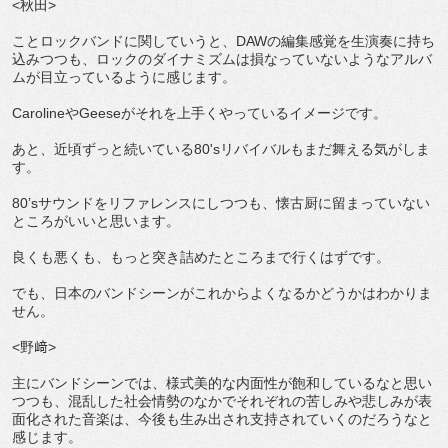
<秋田>
ことロックバンドに関していうと、DAWの編集感覚を生演奏に持ち
込みつつも、ロックのダイナミズムは損なっていないようなアルバ
ムが目立っているように感じます。
CarolineやGeeseがそれを上手くやっているイメージです。
あと、近頃ずっと続いている80'sリバイバルもまだ舞える気がしま
す。
80’sサウンドをリファレンスにしつつも、懐古厨に留まっていない
ところがいいと思います。
良くも悪くも、もっと突き詰めたところまで行くはずです。
でも、日本のバンドシーンがこれからよくなるかどうかはわかりま
せん。
<野﨑>
主にバンドシーンでは、様式美的な内面性が飽和しているなと思い
つつも、混乱した社会情勢のなかでそれぞれの苦しみや悲しみが表
面化された音楽は、今後も生み出され支持されていくのだろうなと
感じます。