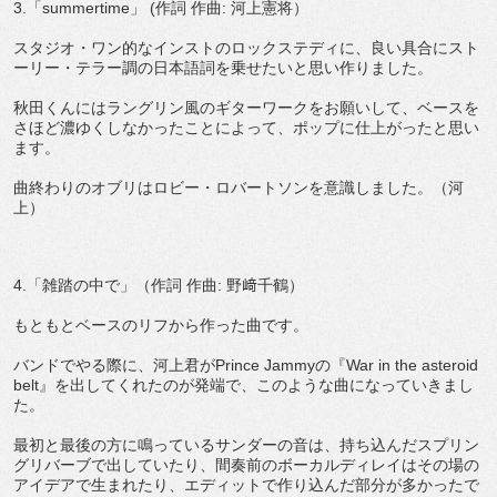
3.「summertime」 (作詞 作曲: 河上憲将）
スタジオ・ワン的なインストのロックステディに、良い具合にスト
ーリー・テラー調の日本語詞を乗せたいと思い作りました。
秋田くんにはラングリン風のギターワークをお願いして、ベースを
さほど濃ゆくしなかったことによって、ポップに仕上がったと思い
ます。
曲終わりのオブリはロビー・ロバートソンを意識しました。（河
上）
4.「雑踏の中で」（作詞 作曲: 野﨑千鶴）
もともとベースのリフから作った曲です。
バンドでやる際に、河上君がPrince Jammyの『War in the asteroid
belt』を出してくれたのが発端で、このような曲になっていきまし
た。
最初と最後の方に鳴っているサンダーの音は、持ち込んだスプリン
グリバーブで出していたり、間奏前のボーカルディレイはその場の
アイデアで生まれたり、エディットで作り込んだ部分が多かったで