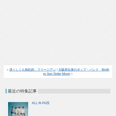
«
清々しくも熱狂的、フリージアン
|
大阪府出身のポップ・バンド Broth
er Sun Sister Moon
»
最近の特集記事
ALL iN FAZE