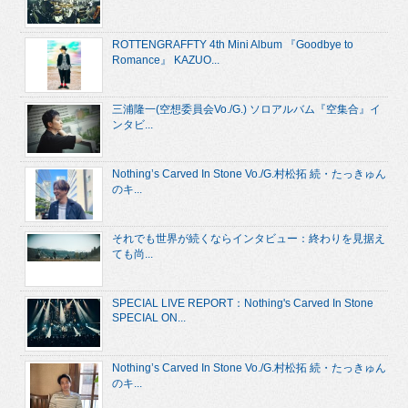
ROTTENGRAFFTY 4th Mini Album 『Goodbye to
Romance』 KAZUO...
三浦隆一(空想委員会Vo./G.) ソロアルバム『空集合』イ
ンタビ...
Nothing’s Carved In Stone Vo./G.村松拓 続・たっきゅん
のキ...
それでも世界が続くならインタビュー：終わりを見据え
ても尚...
SPECIAL LIVE REPORT：Nothing's Carved In Stone
SPECIAL ON...
Nothing’s Carved In Stone Vo./G.村松拓 続・たっきゅん
のキ...