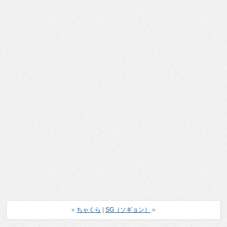
«
ちゃくら
|
SG（ソギョン）
»