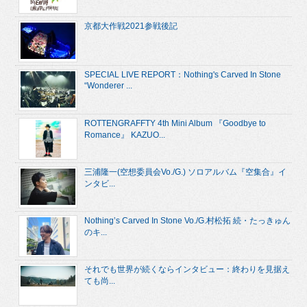
京都大作戦2021参戦後記
SPECIAL LIVE REPORT：Nothing's Carved In Stone
“Wonderer ...
ROTTENGRAFFTY 4th Mini Album 『Goodbye to
Romance』 KAZUO...
三浦隆一(空想委員会Vo./G.) ソロアルバム『空集合』イ
ンタビ...
Nothing’s Carved In Stone Vo./G.村松拓 続・たっきゅん
のキ...
それでも世界が続くならインタビュー：終わりを見据え
ても尚...