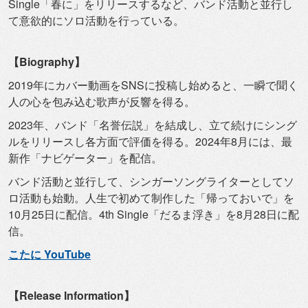
Single「春に」をリリースするなど、
バンド活動と並行し
て意欲的にソロ活動を行っている。
【Biography】
2019年にカバー動画をSNSに投稿し始めると、
一瞬で聞く
人の心を包み込む歌声が反響を得る。
2023年、バンド「名誉伝説」を結成し、
立て続けにシング
ルをリリースし各方面で評価を得る。
2024年8月には、最
新作「ナビゲーター」を配信。
バンド活動と並行して、
シンガーソングライターとしてソ
ロ活動も始動。
人生で初めて制作した「帰っておいで」を
10月25日に配信。
4th Single「だるま浮き」を8月28日に配
信。
こたに YouTube
【Release Information】