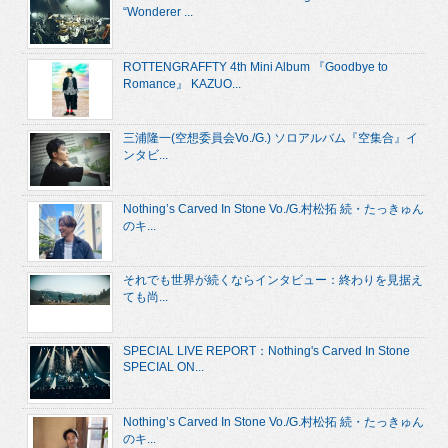
“Wonderer ...
ROTTENGRAFFTY 4th Mini Album 『Goodbye to
Romance』 KAZUO...
三浦隆一(空想委員会Vo./G.) ソロアルバム『空集合』イ
ンタビ...
Nothing’s Carved In Stone Vo./G.村松拓 続・たっきゅん
のキ...
それでも世界が続くならインタビュー：終わりを見据え
ても尚...
SPECIAL LIVE REPORT：Nothing's Carved In Stone
SPECIAL ON...
Nothing’s Carved In Stone Vo./G.村松拓 続・たっきゅん
のキ...