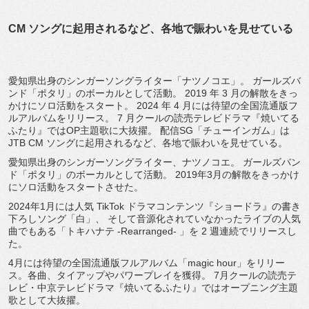
CM ソングに起用されるなど、各地で賑わいを見せている
愛知県出身のシンガーソングライター「ナツノコエ」。 ガールズバ
ンド「ポタリ」のボーカルとして活動。 2019 年 3 月の解散をきっ
かけにソロ活動をスタート。 2024 年 4 月には待望の全国流通版フ
ルアルバムをリリース。 7 月クールの読売テレビドラマ『焼いてる
ふたり』
ではOP主題歌に大抜擢。 配信SG「チューインガム」は
JTB CM ソングに起用されるなど、各地で賑わいを見せている。
愛知県出身のシンガーソングライター、ナツノコエ。 ガールズバン
ド「ポタリ」のボーカルとして活動。 2019年3月の解散をきっかけ
にソロ活動をスタートさせた。
2024年1月には人気 TikTok ドラマコンテンツ『ショードラ』の書き
下ろしソング「白」
、 そして音源化されていなかったライブの人気
曲でもある「
トキハナテ -Rearranged- 」を 2 週連続でリリースし
た。
4月には待望の全国流通版フルアルバム「magic hour」をリリー
ス。各曲、タイアップやパワープ
レイを獲得。 7月クールの読売テ
レビ・中京テレビドラマ『
焼いてるふたり』ではオープニング主題
歌として大抜擢。