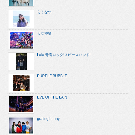
らくなつ
天女神樂
Lala 青春ロック!３ピースバンド!!
PURPLE BUBBLE
EVE OF THE LAIN
grating hunny