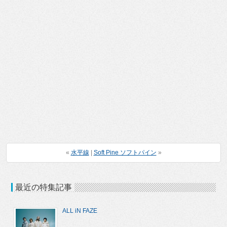
«
水平線
|
Soft Pine ソフトパイン
»
最近の特集記事
ALL iN FAZE