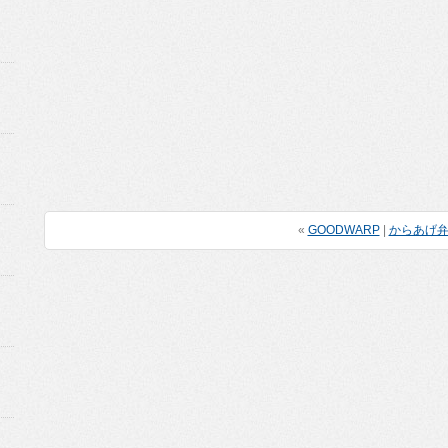
«
GOODWARP
|
からあげ