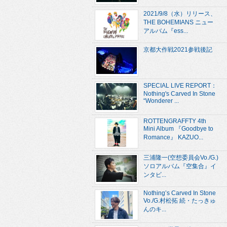
2021/9/8（水）リリース、
THE BOHEMIANS ニュー
アルバム『ess...
京都大作戦2021参戦後記
SPECIAL LIVE REPORT：
Nothing's Carved In Stone
“Wonderer ...
ROTTENGRAFFTY 4th
Mini Album 『Goodbye to
Romance』 KAZUO...
三浦隆一(空想委員会Vo./G.)
ソロアルバム『空集合』イ
ンタビ...
Nothing’s Carved In Stone
Vo./G.村松拓 続・たっきゅ
んのキ...