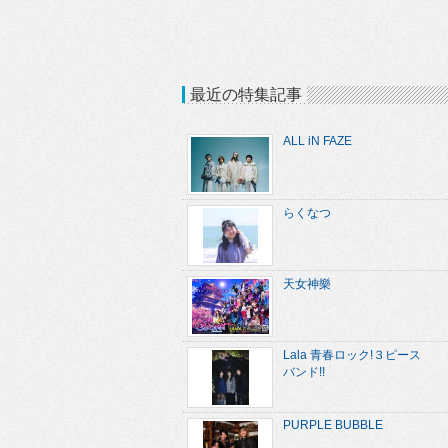
最近の特集記事
ALL iN FAZE
らくなつ
天女神樂
Lala 青春ロック!３ピース
バンド!!
PURPLE BUBBLE