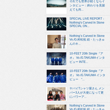
それでも世界が続くならイ
ンタビュー：終わりを見据
えても尚...
SPECIAL LIVE REPORT：
Nothing's Carved In Stone
SPECIAL ON...
Nothing’s Carved In Stone
Vo./G.村松拓 続・たっきゅ
んのキ...
10-FEET 20th Single『ア
オ』 Vo./G.TAKUMAインタ
ビュー INTE...
10-FEET 20th Single『ア
オ』 Vo./G.TAKUMA インタ
ビュー “...
ヤバイTシャツ屋さん メン
バー3人が大使になって更
にパワーア...
Nothing’s Carved In Stone
Vo./G.村松拓 続・たっきゅ