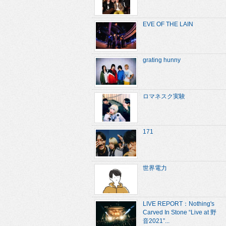
EVE OF THE LAIN
grating hunny
ロマネスク実験
171
世界電力
LIVE REPORT：Nothing's
Carved In Stone “Live at 野
音2021”...