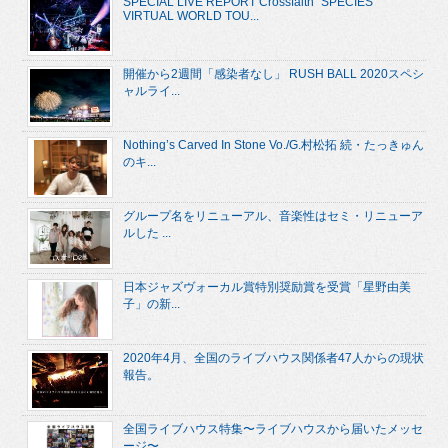
SPECIAL LIVE REPORT Crossfaith “SPECIES
VIRTUAL WORLD TOU...
開催から2週間「感染者なし」 RUSH BALL 2020スペシ
ャルライ...
Nothing’s Carved In Stone Vo./G.村松拓 続・たっきゅん
のキ...
グループ名をリニューアル、音楽性はセミ・リニューア
ルした ...
日本ジャズヴォーカル賞特別奨励賞を受賞「星野由美
子」の新...
2020年4月、全国のライブハウス関係者47人からの現状
報告。
全国ライブハウス特集〜ライブハウスから届いたメッセ
ージ〜