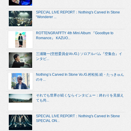
SPECIAL LIVE REPORT：Nothing's Carved In Stone
“Wonderer ...
ROTTENGRAFFTY 4th Mini Album 『Goodbye to
Romance』 KAZUO...
三浦隆一(空想委員会Vo./G.) ソロアルバム『空集合』イ
ンタビ...
Nothing’s Carved In Stone Vo./G.村松拓 続・たっきゅん
のキ...
それでも世界が続くならインタビュー：終わりを見据え
ても尚...
SPECIAL LIVE REPORT：Nothing's Carved In Stone
SPECIAL ON...