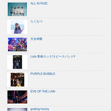
ALL iN FAZE
らくなつ
天女神樂
Lala 青春ロック!３ピースバンド!!
PURPLE BUBBLE
EVE OF THE LAIN
grating hunny