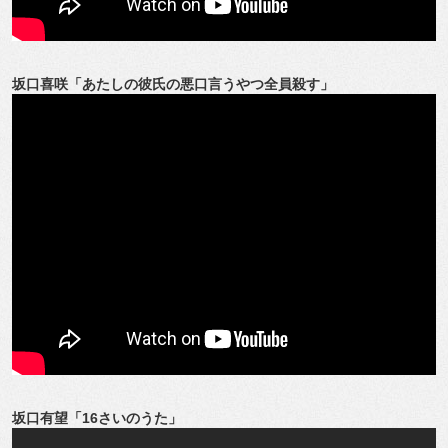
坂口喜咲「あたしの彼氏の悪口言うやつ全員殺す」
坂口有望「16さいのうた」