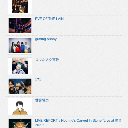
EVE OF THE LAIN
grating hunny
ロマネスク実験
171
世界電力
LIVE REPORT：Nothing's Carved In Stone “Live at 野音
2021”...