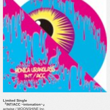
Limited Single
『INT/ACC ~intonation~』
actwise / MOONSHINE Inc.