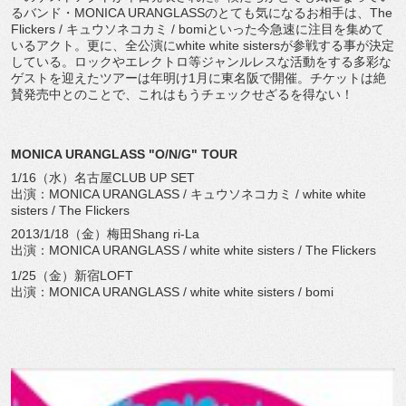
るバンド・MONICA URANGLASSのとても気になるお相手は、The
Flickers / キュウソネコカミ / bomiといった今急速に注目を集めて
いるアクト。更に、全公演にwhite white sistersが参戦する事が決定
している。ロックやエレクトロ等ジャンルレスな活動をする多彩な
ゲストを迎えたツアーは年明け1月に東名阪で開催。チケットは絶
賛発売中とのことで、これはもうチェックせざるを得ない！
MONICA URANGLASS "O/N/G" TOUR
1/16（水）名古屋CLUB UP SET
出演：MONICA URANGLASS / キュウソネコカミ / white white
sisters / The Flickers
2013/1/18（金）梅田Shang ri-La
出演：MONICA URANGLASS / white white sisters / The Flickers
1/25（金）新宿LOFT
出演：MONICA URANGLASS / white white sisters / bomi