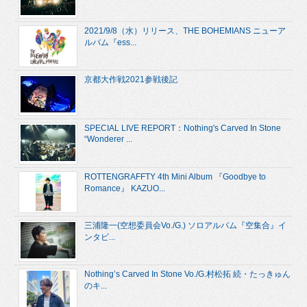
2021/9/8（水）リリース、THE BOHEMIANS ニューア
ルバム『ess...
京都大作戦2021参戦後記
SPECIAL LIVE REPORT：Nothing's Carved In Stone
“Wonderer ...
ROTTENGRAFFTY 4th Mini Album 『Goodbye to
Romance』 KAZUO...
三浦隆一(空想委員会Vo./G.) ソロアルバム『空集合』イ
ンタビ...
Nothing’s Carved In Stone Vo./G.村松拓 続・たっきゅん
のキ...