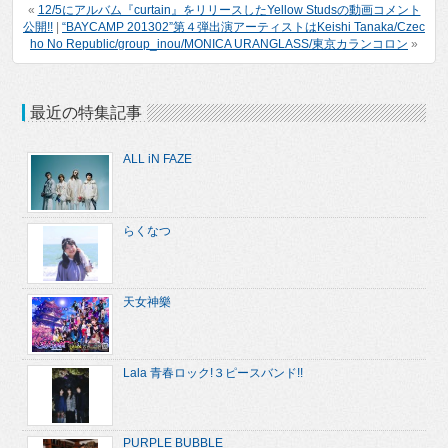
«
12/5にアルバム『curtain』をリリースしたYellow Studsの動画コメント
公開!!
|
“BAYCAMP 201302”第４弾出演アーティストはKeishi Tanaka/Czec
ho No Republic/group_inou/MONICA URANGLASS/東京カランコロン
»
最近の特集記事
ALL iN FAZE
らくなつ
天女神樂
Lala 青春ロック!３ピースバンド!!
PURPLE BUBBLE