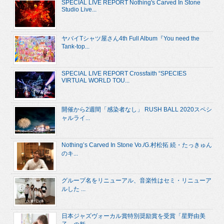
SPECIAL LIVE REPORT Nothing's Carved In Stone
Studio Live...
ヤバイTシャツ屋さん4th Full Album『You need the
Tank-top...
SPECIAL LIVE REPORT Crossfaith “SPECIES
VIRTUAL WORLD TOU...
開催から2週間「感染者なし」 RUSH BALL 2020スペシ
ャルライ...
Nothing’s Carved In Stone Vo./G.村松拓 続・たっきゅん
のキ...
グループ名をリニューアル、音楽性はセミ・リニューア
ルした ...
日本ジャズヴォーカル賞特別奨励賞を受賞「星野由美