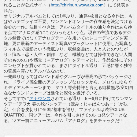
れることが公式サイト（
http://chirinuruwowaka.com
）にて発表さ
れた。
オリジナルアルバムとしては1年ぶり、通算4枚目となる今作は、も
はやカテゴライズ不要、ワンアンドオンリーの存在感を決定づける
会心の一作。注目すべきは、アルバムタイトルの通り今作はあらゆ
る点で“アナログ感”にこだわったという点。現在の主流であるデジ
タル録音ではなくアナログテープを用いてのレコーディングを実
施。更に最新のアーティスト写真やブックレットに使用した写真も
フィルムで撮影という徹底ぶり。収録楽曲は、人と人とのつなが
り・悩み・恋・人生・創作…など、機械などでは操作できない人間
そのものの力や感覚（＝アナログ）をテーマとし、作品全体にその
コンセプトが貫かれている。まさにタイトル通り、五感に響く独特
の質感を帯びたアルバムなのだ。
一発録りならではのバンド感やグルーヴが最高の形でパッケージさ
れ、ドライブ感全開のアグレッシブなロックから、メロウにゆらぐ
ミディアムチューンまで、ヲワカ専売特許と言える縦横無尽/変幻自
在なサウンドスケープは進化と深化を遂げている。
そしてすでに
アナウンス
されている通り、5〜6月に掛けてワンマン
ツアー“ヲワカ 春の蛇パンツアー（読み：じゃぱんつあー）”が決
定。仙台を皮切りに全国7都市を巡り、ファイナルは渋谷CLUB
QUATTRO。同ツアーは、今作を引っさげてのレコ発ツアーとな
る。ツアー前にニューアルバム『アナログ』を要チェックだ!!