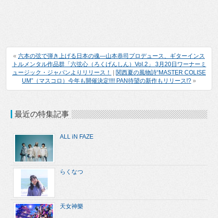
«
六本の弦で弾き上げる日本の魂―山本恭司プロデュース、ギターインス
トルメンタル作品群「六弦心（ろくげんしん）Vol.2」 3月20日ワーナーミ
ュージック・ジャパンよりリリース！
|
関西夏の風物詩“MASTER COLISE
UM”（マスコロ）今年も開催決定!!!! PAN待望の新作もリリース!?
»
最近の特集記事
ALL iN FAZE
らくなつ
天女神樂