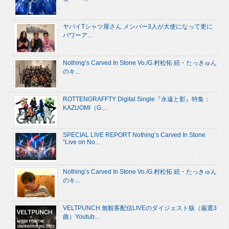
ヤバイTシャツ屋さん メンバー3人が大使になって更に
パワーア...
Nothing’s Carved In Stone Vo./G.村松拓 続・たっきゅん
のキ...
ROTTENGRAFFTY Digital Single『永遠と影』特集：
KAZUOMI（G....
SPECIAL LIVE REPORT Nothing’s Carved In Stone
“Live on No...
Nothing’s Carved In Stone Vo./G.村松拓 続・たっきゅん
のキ...
VELTPUNCH 無観客配信LIVEのダイジェスト版（厳選3
曲）Youtub...