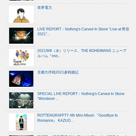
世界電力
LIVE REPORT：Nothing's Carved In Stone “Live at 野音
2021”...
2021/9/8（水）リリース、THE BOHEMIANS ニューア
ルバム『ess...
京都大作戦2021参戦後記
SPECIAL LIVE REPORT：Nothing's Carved In Stone
“Wonderer ...
ROTTENGRAFFTY 4th Mini Album 『Goodbye to
Romance』 KAZUO...