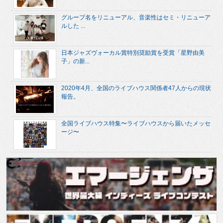
グループ名をリニューアル、音楽性はセミ・リニューア
ルした ...
日本ジャズヴォーカル賞特別奨励賞を受賞「星野由美
子」の新...
2020年4月、全国のライブハウス関係者47人からの現状
報告。
全国ライブハウス特集〜ライブハウスから届いたメッセ
ージ〜