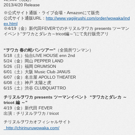
2013/4/20 Release
※公式サイト通販・ライブ会場・Amazonにて販売
公式サイト通販URL：
http://www.yagijirushi.com/order/wowaka/ind
ex.html
※4/19（金）新代田FEVERでのチリヌルヲワカ presents ツーマン
イベント“ヲワカとダレカ～tricot編～”にて先行販売アリ
“ヲワカ 春の蛇パンツアー”
（全箇所ワンマン）
5/18（土）仙台LIVE HOUSE enn 2nd
5/24（金）岡山 PEPPER LAND
5/26（日）福岡 DRUMSON
6/01（土）大阪 Music Club JANUS
6/07（金）名古屋 APOLLO THEATER
6/08（土）神戸 太陽と虎
6/15（土）渋谷 CLUBQUATTRO
チリヌルヲワカ presents ツーマンイベント “ヲワカとダレカ ～
tricot 編 ～”
4/19（金）新代田 FEVER
出演：チリヌルヲワカ / tricot
チリヌルヲワカオフィシャルサイト
http://chirinuruwowaka.com/