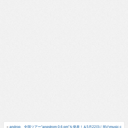
«
androp、全国ツアー“angstrom 0.6 pm”を発表！＆5月22日に初のmusic c