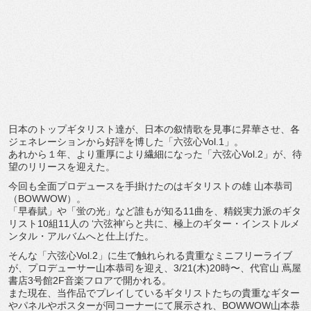
日本のトップギタリスト達が、日本の叙情歌を見事に昇華させ、各
ジェネレーションから好評を博した「六弦心Vol.1」。
あれから１年、より重厚により繊細になった「六弦心Vol.2」が、待
望のリリースを迎えた。
今回も全面プロデュースを手掛けたのはギタリストの雄 山本恭司
（BOWWOW）。
「早春賦」や「蛍の光」など誰もが知る11曲を、精鋭実力派のギタ
リスト10組11人の ‘六弦神’らと共に、極上のギター・インストルメ
ンタル・アルバムへと仕上げた。
そんな「六弦心Vol.2」に生で触れられる貴重なミニフリーライブ
が、プロデューサー山本恭司を迎え、3/21(木)20時〜、代官山 蔦屋
書店3号館2F音楽フロアで開かれる。
また現在、当作品でプレイしているギタリストたちの貴重なギター
やパネルやポスターが同コーナーにて展示され、BOWWOW山本恭