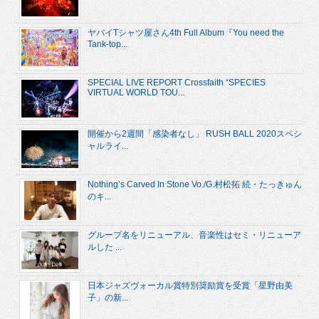
ヤバイTシャツ屋さん4th Full Album『You need the
Tank-top...
SPECIAL LIVE REPORT Crossfaith “SPECIES
VIRTUAL WORLD TOU...
開催から2週間「感染者なし」 RUSH BALL 2020スペシ
ャルライ...
Nothing’s Carved In Stone Vo./G.村松拓 続・たっきゅん
のキ...
グループ名をリニューアル、音楽性はセミ・リニューア
ルした ...
日本ジャズヴォーカル賞特別奨励賞を受賞「星野由美
子」の新...