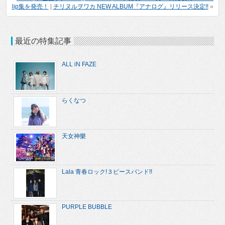
lip集を発売！
|
チリヌルヲワカ NEW ALBUM『アナログ』リリース決定!!
»
最近の特集記事
ALL iN FAZE
らくなつ
天女神樂
Lala 青春ロック!３ピースバンド!!
PURPLE BUBBLE