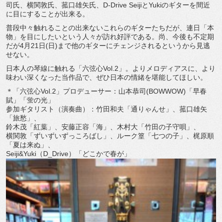
司氏、横関敦氏、菰口雄矢氏、D-Drive SeijiとYukiのギターを間近
に目にすることが出来る。
普段中々触れることの出来ないこれらのギターたちだが、連日「本
物」を目にしたいという人々が訪れ好評である。尚、今後も不定期
だが4月21日(日)まで他のギターにチェンジされるというから見逃
せない。
日本人の琴線に触れる「六弦心Vol.2」。よりメロディアスに、より
味わい深くなった当作品で、ぜひ日本の情緒を堪能してほしい。
＊「六弦心Vol.2」プロデューサー：山本恭司(BOWWOW)「早春
賦」「蛍の光」
参加ギタリスト（演奏曲）：竹田和夫「通りゃんせ」、菰口雄矢
「旅愁」、
鈴木茂「紅葉」、安藤正容「海」、木村大「竹田の子守唄」、
横関敦「ずいずいずっころばし」、ルーク篁「七つの子」、梶原順
「夏は来ぬ」、
Seiji&Yuki（D_Drive）「どこかで春が」