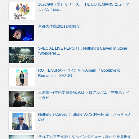
2021/9/8（水）リリース、THE BOHEMIANS ニューア
ルバム『ess...
京都大作戦2021参戦後記
SPECIAL LIVE REPORT：Nothing's Carved In Stone
“Wonderer ...
ROTTENGRAFFTY 4th Mini Album 『Goodbye to
Romance』 KAZUO...
三浦隆一(空想委員会Vo./G.) ソロアルバム『空集合』イ
ンタビ...
Nothing’s Carved In Stone Vo./G.村松拓 続・たっきゅん
のキ...
それでも世界が続くならインタビュー：終わりを見据え