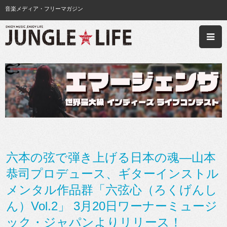
音楽メディア・フリーマガジン
六本の弦で弾き上げる日本の魂―山本
恭司プロデュース、ギターインストル
メンタル作品群「六弦心（ろくげんし
ん）Vol.2」 3月20日ワーナーミュージ
ック・ジャパンよりリリース！