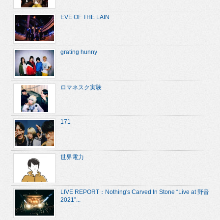
EVE OF THE LAIN
grating hunny
ロマネスク実験
171
世界電力
LIVE REPORT：Nothing's Carved In Stone “Live at 野音
2021”...