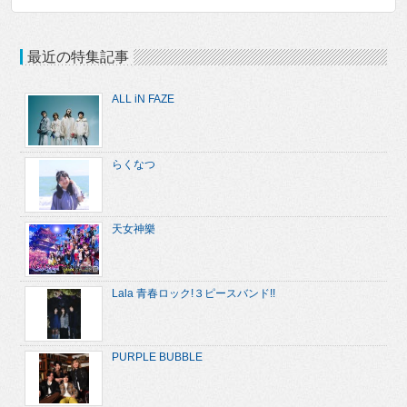
最近の特集記事
ALL iN FAZE
らくなつ
天女神樂
Lala 青春ロック!３ピースバンド!!
PURPLE BUBBLE