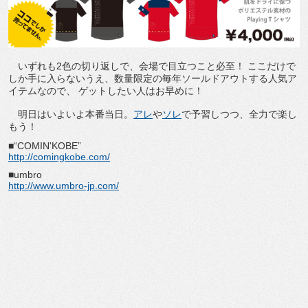
いずれも2色の切り返しで、会場で目立つこと必至！ ここだけで
しか手に入らないうえ、数量限定の毎年ソールドアウトする人気ア
イテムなので、 ゲットしたい人はお早めに！
明日はいよいよ本番当日。
アレ
や
ソレ
で予習しつつ、全力で楽し
もう！
■“COMIN'KOBE”
http://comingkobe.com/
■umbro
http://www.umbro-jp.com/