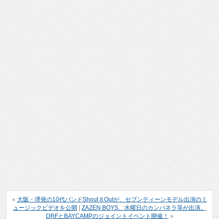
«
大阪・堺発の10代バンドShout it Outが、セブンティーンモデル出演のミ
ュージックビデオを公開
|
ZAZEN BOYS、水曜日のカンパネラ等が出演。
DRFとBAYCAMPのジョイントイベント開催！
»