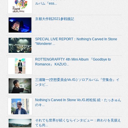
ルバム『ess...
京都大作戦2021参戦後記
SPECIAL LIVE REPORT：Nothing's Carved In Stone
“Wonderer ...
ROTTENGRAFFTY 4th Mini Album 『Goodbye to
Romance』 KAZUO...
三浦隆一(空想委員会Vo./G.) ソロアルバム『空集合』イ
ンタビ...
Nothing’s Carved In Stone Vo./G.村松拓 続・たっきゅん
のキ...
それでも世界が続くならインタビュー：終わりを見据え
ても尚...