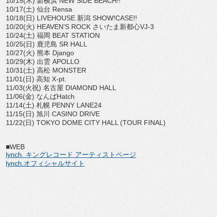
10/15(木) 新横浜 NEW SIDE BEACH!!
10/17(土) 仙台 Rensa
10/18(日) LIVEHOUSE 新潟 SHOW!CASE!!
10/20(火) HEAVEN'S ROCK さいたま新都心VJ-3
10/24(土) 福岡 BEAT STATION
10/25(日) 鹿児島 SR HALL
10/27(火) 熊本 Django
10/29(木) 出雲 APOLLO
10/31(土) 高松 MONSTER
11/01(日) 高知 X-pt.
11/03(火祝) 名古屋 DIAMOND HALL
11/06(金) なんばHatch
11/14(土) 札幌 PENNY LANE24
11/15(日) 旭川 CASINO DRIVE
11/22(日) TOKYO DOME CITY HALL (TOUR FINAL)
■WEB
lynch. キングレコード アーティストページ
lynch.オフィシャルサイト