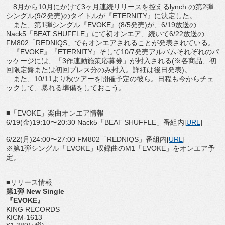
8月から10月にかけて3ヶ月連続リリースを控えるlynch.の第2弾
シングル(9/2発売)のタイトルが『ETERNITY』に決定した。
また、第1弾シングル『EVOKE』(8/5発売)が、6/19放送の
Nack5「BEAT SHUFFLE」にて初オンエア、続いて6/22放送の
FM802「REDNIQS」でもオンエアされることが発表されている。
『EVOKE』『ETERNITY』そして10/7発売アルバムそれぞれのパ
ッケージには、「3作連動施策応募券」が封入される(※各商品、初
回限定盤または初回プレス分のみ封入。詳細は後日発表)。
また、10/11より秋ツアーを開催予定の彼ら。日程も今からチェ
ックして、暴れる準備をしておこう。
■「EVOKE」楽曲オンエア情報
6/19(金)19:10〜20:30 Nack5「BEAT SHUFFLE」番組内[
URL
]
6/22(月)24:00〜27:00 FM802「REDNIQS」番組内[
URL
]
※第1弾シングル「EVOKE」収録曲のM1「EVOKE」をオンエア予
定。
■リリース情報
第1弾 New Single
『EVOKE』
KING RECORDS
KICM-1613