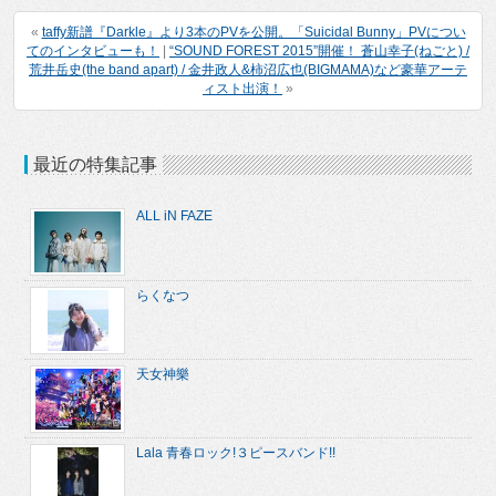
«
taffy新譜『Darkle』より3本のPVを公開。「Suicidal Bunny」PVについ
てのインタビューも！
|
“SOUND FOREST 2015”開催！ 蒼山幸子(ねごと) /
荒井岳史(the band apart) / 金井政人&柿沼広也(BIGMAMA)など豪華アーテ
ィスト出演！
»
最近の特集記事
ALL iN FAZE
らくなつ
天女神樂
Lala 青春ロック!３ピースバンド!!