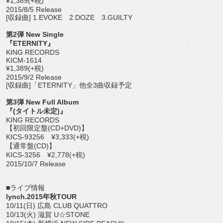
¥1,389(+税)
2015/8/5 Release
[収録曲] 1.EVOKE 2.DOZE 3.GUILTY
第2弾 New Single
『ETERNITY』
KING RECORDS
KICM-1614
¥1,389(+税)
2015/9/2 Release
[収録曲]「ETERNITY」他全3曲収録予定
第3弾 New Full Album
『(タイトル未定)』
KING RECORDS
【初回限定盤(CD+DVD)】
KICS-93256 ¥3,333(+税)
【通常盤(CD)】
KICS-3256 ¥2,778(+税)
2015/10/7 Release
■ライブ情報
lynch.2015年秋TOUR
10/11(日) 広島 CLUB QUATTRO
10/13(火) 滋賀 U☆STONE